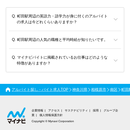
町田駅周辺の英語力・語学力が身に付くのアルバイト
の求人は今どれくらいありますか？
町田駅周辺の人気の職種と平均時給が知りたいです。
マイナビバイトに掲載されているお仕事はどのような
特徴がありますか？
アルバイト探し・バイト求人TOP
神奈川県
相模原市
南区
町田
企業情報
アクセス
サステナビリティ
採用
グループ企
業
個人情報保護方針
Copyright © Mynavi Corporation