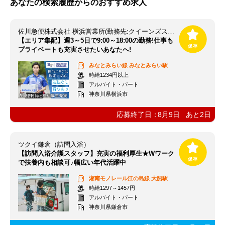
あなたの検索履歴からのおすすめ求人
佐川急便株式会社 横浜営業所(勤務先:クイーンズスクエア横浜)
【エリア集配】週3～5日で9:00～18:00の勤務!仕事も
プライベートも充実させたいあなたへ!
みなとみらい線
みなとみらい駅
時給1234円以上
アルバイト・パート
神奈川県横浜市
応募終了日：
8月9日
あと
2
日
ツクイ鎌倉（訪問入浴）
【訪問入浴介護スタッフ】充実の福利厚生★Wワーク
で扶養内も相談可♪幅広い年代活躍中
湘南モノレール江の島線
大船駅
時給1297～1457円
アルバイト・パート
神奈川県鎌倉市