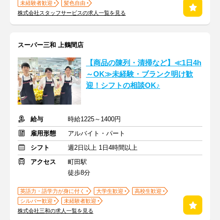
未経験者歓迎
髪色自由
株式会社スタッフサービスの求人一覧を見る
スーパー三和 上鶴間店
【商品の陳列・清掃など】≪1日4h
～OK≫未経験・ブランク明け歓
迎！シフトの相談OK♪
給与
時給1225～1400円
雇用形態
アルバイト・パート
シフト
週2日以上 1日4時間以上
アクセス
町田駅
徒歩8分
英語力・語学力が身に付く
大学生歓迎
高校生歓迎
シルバー歓迎
未経験者歓迎
株式会社三和の求人一覧を見る