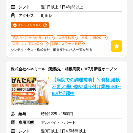
シフト
週1日以上 1日4時間以上
アクセス
町田駅
オンライン面接可
英語力・語学力が身に付く
大学生歓迎
単発（1日OK）
短期（1ヶ月以内OK）
副業・Ｗワーク歓迎
シンテイトラスト株式会社 町田支社の求人一覧を見る
株式会社ベネミール（勤務先：相模病院）※7月新規オープン
【病院での調理補助】＼資格,経験
不要／洗い物や盛り付け業務♪50～
60代活躍中
給与
時給1225～1500円
雇用形態
アルバイト・パート
シフト
週3日以上 1日4.5時間以上