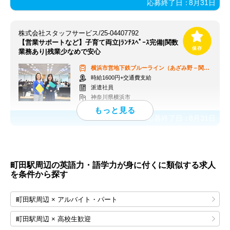
応募終了日：
8月31日
株式会社スタッフサービス/25-04407792
【営業サポートなど】子育て両立|ﾗﾝﾁｽﾍﾟｰｽ完備|関数
業務あり|残業少なめで安心
横浜市営地下鉄ブルーライン（あざみ野－関内）
北新
時給1600円+交通費支給
派遣社員
神奈川県横浜市
応募終了日：
8月31日
町田駅周辺の英語力・語学力が身に付くに類似する求人
を条件から探す
町田駅周辺 × アルバイト・パート
町田駅周辺 × 高校生歓迎