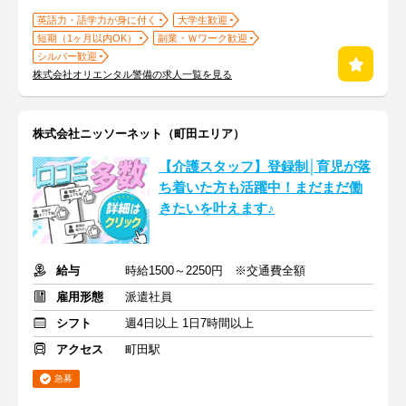
英語力・語学力が身に付く
大学生歓迎
短期（1ヶ月以内OK）
副業・Ｗワーク歓迎
シルバー歓迎
株式会社オリエンタル警備の求人一覧を見る
株式会社ニッソーネット（町田エリア）
【介護スタッフ】登録制│育児が落
ち着いた方も活躍中！まだまだ働
きたいを叶えます♪
給与
時給1500～2250円 ※交通費全額
雇用形態
派遣社員
シフト
週4日以上 1日7時間以上
アクセス
町田駅
急募