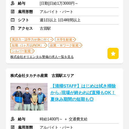
給与
[日勤]日給1万3000円～
雇用形態
アルバイト・パート
シフト
週1日以上 1日4時間以上
アクセス
古淵駅
英語力・語学力が身に付く
大学生歓迎
短期（1ヶ月以内OK）
副業・Ｗワーク歓迎
シルバー歓迎
株式会社オリエンタル警備の求人一覧を見る
株式会社タカチホ産業 古淵駅エリア
【清掃STAFF】はじめは拭き掃除
から♪現場が終われば直帰もOK！
夏休み期間の短期も◎
給与
時給1400円～ ＋ 交通費支給
雇用形態
アルバイト・パート