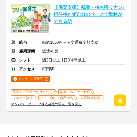
【保育支援】残業・持ち帰りナシ♪
担任持たず自分のペースで勤務が
できる◎
給与
時給1650円～＋交通費全額支給
雇用形態
派遣社員
シフト
週2日以上 1日3時間以上
アクセス
町田駅
オンライン面接可
英語力・語学力が身に付く
副業・Ｗワーク歓迎
シルバー歓迎
シフト自由・自己申告
未経験者歓迎
マンパワーグループ株式会社の求人一覧を見る