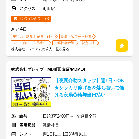
アクセス
町田駅
オンライン面接可
4
あと
日
英語力・語学力が身に付く
副業・Ｗワーク歓迎
シフト自由・自己申告
未経験者歓迎
髪色自由
株式会社ミレニアムの求人一覧を見る
株式会社ブレイブ MD町田支店/MDM14
【夜間介助スタッフ】週1日～OK
★シッカリ稼げる＆落ち着いて働
ける夜勤◎給与当日払い
給与
日給3万2400円～+交通費全額
雇用形態
派遣社員
シフト
週1日以上 1日8時間以上