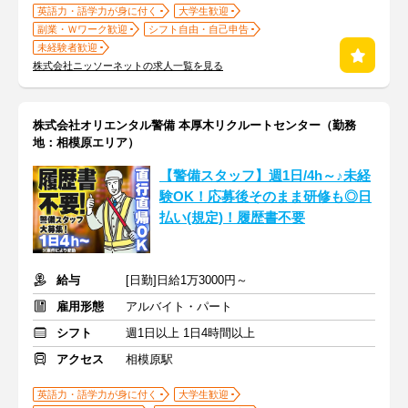
英語力・語学力が身に付く
大学生歓迎
副業・Ｗワーク歓迎
シフト自由・自己申告
未経験者歓迎
株式会社ニッソーネットの求人一覧を見る
株式会社オリエンタル警備 本厚木リクルートセンター（勤務
地：相模原エリア）
【警備スタッフ】週1日/4h～♪未経
験OK！応募後そのまま研修も◎日
払い(規定)！履歴書不要
給与
[日勤]日給1万3000円～
雇用形態
アルバイト・パート
シフト
週1日以上 1日4時間以上
アクセス
相模原駅
英語力・語学力が身に付く
大学生歓迎