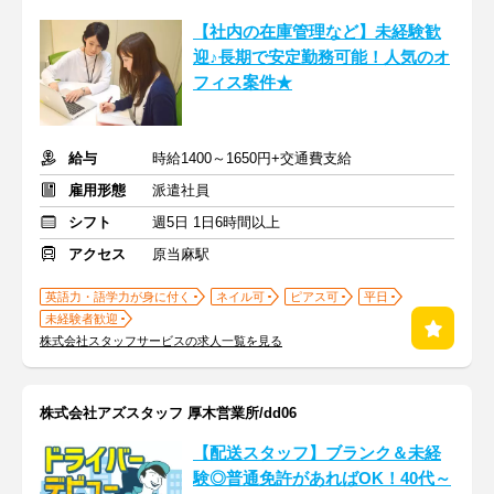
【社内の在庫管理など】未経験歓
迎♪長期で安定勤務可能！人気のオ
フィス案件★
給与
時給1400～1650円+交通費支給
雇用形態
派遣社員
シフト
週5日 1日6時間以上
アクセス
原当麻駅
英語力・語学力が身に付く
ネイル可
ピアス可
平日
未経験者歓迎
株式会社スタッフサービスの求人一覧を見る
株式会社アズスタッフ 厚木営業所/dd06
【配送スタッフ】ブランク＆未経
験◎普通免許があればOK！40代～