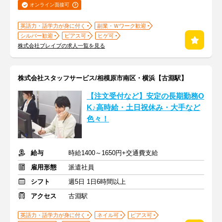
オンライン面接可
英語力・語学力が身に付く
副業・Ｗワーク歓迎
シルバー歓迎
ピアス可
ヒゲ可
株式会社ブレイブの求人一覧を見る
株式会社スタッフサービス/相模原市南区・横浜【古淵駅】
【注文受付など】安定の長期勤務O
K♪高時給・土日祝休み・大手など
色々！
給与
時給1400～1650円+交通費支給
雇用形態
派遣社員
シフト
週5日 1日6時間以上
アクセス
古淵駅
英語力・語学力が身に付く
ネイル可
ピアス可