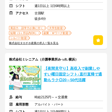
シフト
週1日以上 1日6時間以上
アクセス
古淵駅
徒歩4分
英語力・語学力が身に付く
大学生歓迎
短期（1ヶ月以内OK）
副業・Ｗワーク歓迎
シルバー歓迎
株式会社タカチホ産業の求人一覧を見る
株式会社ミレニアム（介護事業所みっれ 横浜）
【夜間見守り】高収入で副業しや
すい曜日固定シフト♪直行直帰で通
勤もラク◎20～50代活躍
給与
時給2125円～＋交通費
雇用形態
アルバイト・パート
シフト
週1日以上 1日4時間以上