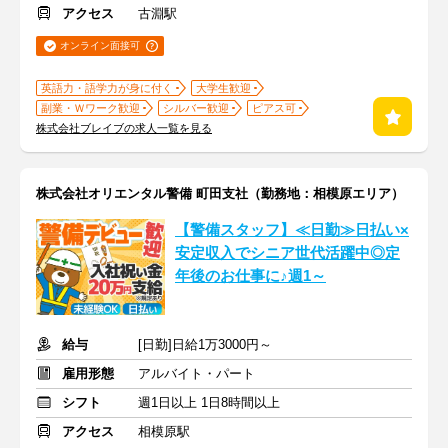
アクセス
古淵駅
オンライン面接可
英語力・語学力が身に付く
大学生歓迎
副業・Ｗワーク歓迎
シルバー歓迎
ピアス可
株式会社ブレイブの求人一覧を見る
株式会社オリエンタル警備 町田支社（勤務地：相模原エリア）
【警備スタッフ】≪日勤≫日払い×
安定収入でシニア世代活躍中◎定
年後のお仕事に♪週1～
給与
[日勤]日給1万3000円～
雇用形態
アルバイト・パート
シフト
週1日以上 1日8時間以上
アクセス
相模原駅