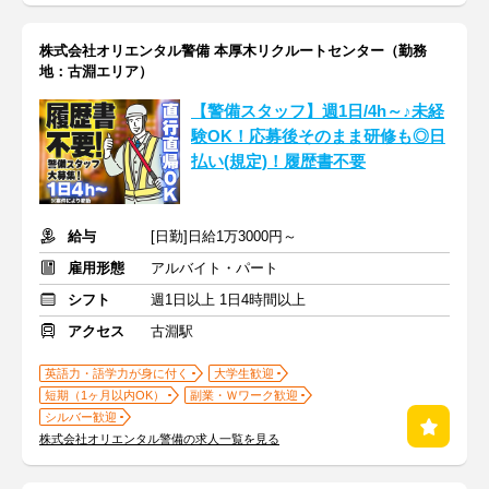
株式会社オリエンタル警備 本厚木リクルートセンター（勤務
地：古淵エリア）
【警備スタッフ】週1日/4h～♪未経
験OK！応募後そのまま研修も◎日
払い(規定)！履歴書不要
給与
[日勤]日給1万3000円～
雇用形態
アルバイト・パート
シフト
週1日以上 1日4時間以上
アクセス
古淵駅
英語力・語学力が身に付く
大学生歓迎
短期（1ヶ月以内OK）
副業・Ｗワーク歓迎
シルバー歓迎
株式会社オリエンタル警備の求人一覧を見る