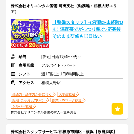
株式会社オリエンタル警備 町田支社（勤務地：相模大野エリ
ア）
【警備スタッフ】≪夜勤≫未経験O
K！深夜帯でがっつり稼ぐ♪応募後
そのまま研修も◎日払い
給与
[夜勤]日給1万4500円～
雇用形態
アルバイト・パート
シフト
週1日以上 1日8時間以上
アクセス
相模大野駅
英語力・語学力が身に付く
大学生歓迎
短期（1ヶ月以内OK）
副業・Ｗワーク歓迎
シルバー歓迎
株式会社オリエンタル警備の求人一覧を見る
株式会社スタッフサービス/相模原市南区・横浜【原当麻駅】