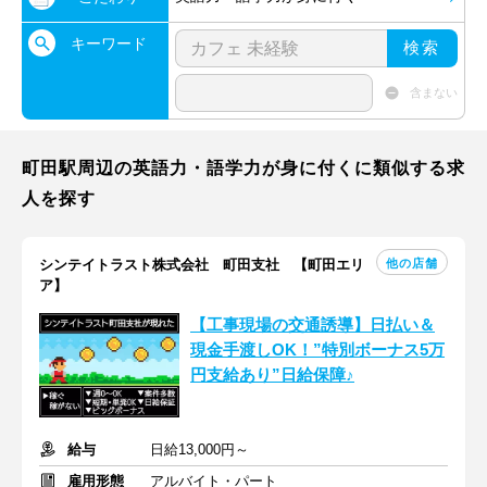
キーワード
検索
含まない
町田駅周辺の英語力・語学力が身に付くに類似する求
人を探す
他の店舗
シンテイトラスト株式会社 町田支社 【町田エリ
ア】
【工事現場の交通誘導】日払い＆
現金手渡しOK！”特別ボーナス5万
円支給あり”日給保障♪
給与
日給13,000円～
雇用形態
アルバイト・パート