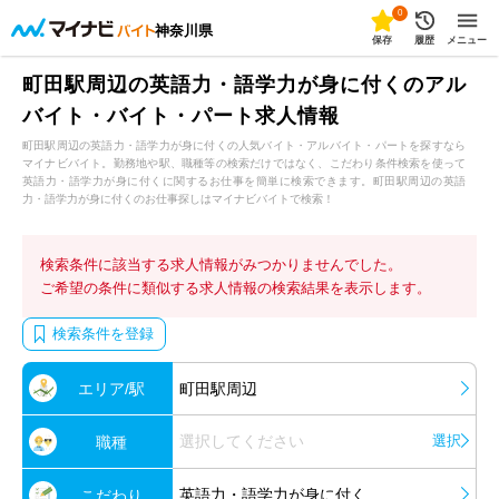
0
神奈川県
保存
履歴
メニュー
町田駅周辺の英語力・語学力が身に付くのアル
バイト・バイト・パート求人情報
町田駅周辺の英語力・語学力が身に付くの人気バイト・アルバイト・パートを探すなら
マイナビバイト。勤務地や駅、職種等の検索だけではなく、こだわり条件検索を使って
英語力・語学力が身に付くに関するお仕事を簡単に検索できます。町田駅周辺の英語
力・語学力が身に付くのお仕事探しはマイナビバイトで検索！
検索条件に該当する求人情報がみつかりませんでした。
ご希望の条件に類似する求人情報の検索結果を表示します。
検索条件を登録
エリア/駅
町田駅周辺
選択してください
選択
職種
英語力・語学力が身に付く
こだわり