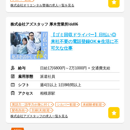
株式会社オリエンタル警備の求人一覧を見る
株式会社アズスタッフ 厚木営業所/dd06
【ゴミ回収ドライバー】日払い◎
来社不要の電話登録OK★生活に不
可欠な仕事
給与
日給1万6800円～2万1000円 + 交通費支給
雇用形態
派遣社員
シフト
週4日以上 1日8時間以上
アクセス
相模原駅
英語力・語学力が身に付く
シルバー歓迎
未経験者歓迎
髪色自由
主婦(夫)歓迎
株式会社アズスタッフの求人一覧を見る