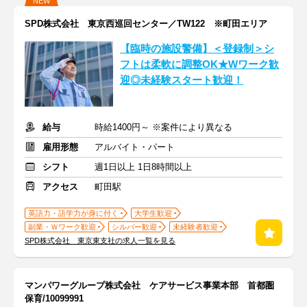
NEW
SPD株式会社 東京西巡回センター／TW122 ※町田エリア
【臨時の施設警備】＜登録制＞シ
フトは柔軟に調整OK★Wワーク歓
迎◎未経験スタート歓迎！
給与
時給1400円～ ※案件により異なる
雇用形態
アルバイト・パート
シフト
週1日以上 1日8時間以上
アクセス
町田駅
英語力・語学力が身に付く
大学生歓迎
副業・Ｗワーク歓迎
シルバー歓迎
未経験者歓迎
SPD株式会社 東京東支社の求人一覧を見る
マンパワーグループ株式会社 ケアサービス事業本部 首都圏
保育/10099991