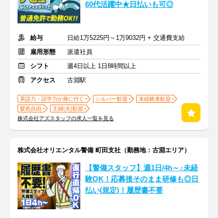
60代活躍中★日払いも可◎
給与
日給1万5225円～1万9032円 + 交通費支給
雇用形態
派遣社員
シフト
週4日以上 1日8時間以上
アクセス
古淵駅
英語力・語学力が身に付く
シルバー歓迎
未経験者歓迎
髪色自由
主婦(夫)歓迎
株式会社アズスタッフの求人一覧を見る
株式会社オリエンタル警備 町田支社（勤務地：古淵エリア）
【警備スタッフ】週1日/4h～♪未経
験OK！応募後そのまま研修も◎日
払い(規定)！履歴書不要