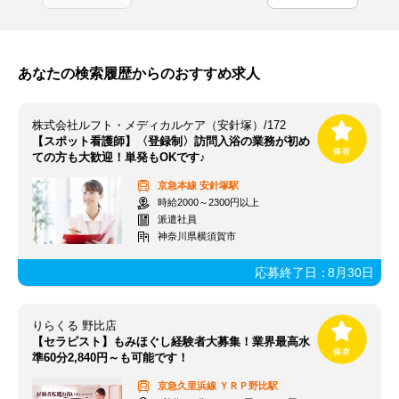
あなたの検索履歴からのおすすめ求人
株式会社ルフト・メディカルケア（安針塚）/172
【スポット看護師】〈登録制〉訪問入浴の業務が初め
ての方も大歓迎！単発もOKです♪
京急本線
安針塚駅
時給2000～2300円以上
派遣社員
神奈川県横須賀市
応募終了日：
8月30日
りらくる 野比店
【セラピスト】もみほぐし経験者大募集！業界最高水
準60分2,840円～も可能です！
京急久里浜線
ＹＲＰ野比駅