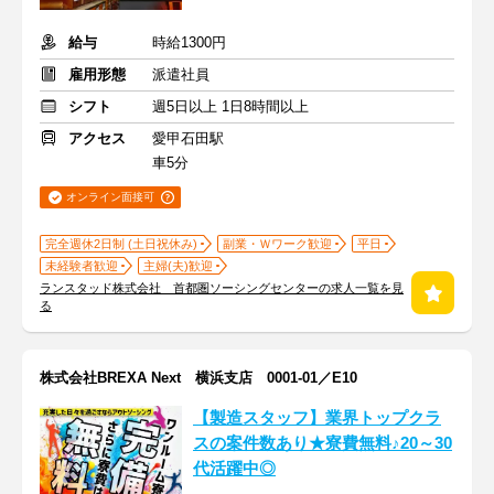
給与
時給1300円
雇用形態
派遣社員
シフト
週5日以上 1日8時間以上
アクセス
愛甲石田駅
車5分
オンライン面接可
完全週休2日制 (土日祝休み)
副業・Ｗワーク歓迎
平日
未経験者歓迎
主婦(夫)歓迎
ランスタッド株式会社 首都圏ソーシングセンターの求人一覧を見
る
株式会社BREXA Next 横浜支店 0001-01／E10
【製造スタッフ】業界トップクラ
スの案件数あり★寮費無料♪20～30
代活躍中◎