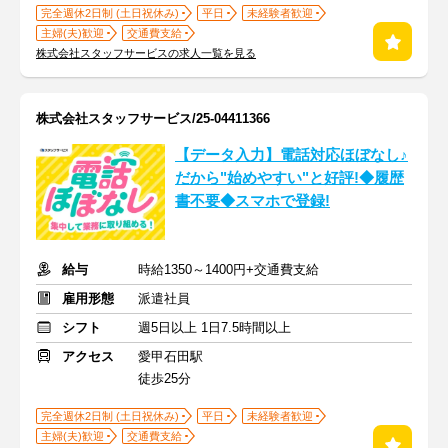
完全週休2日制 (土日祝休み)
平日
未経験者歓迎
主婦(夫)歓迎
交通費支給
株式会社スタッフサービスの求人一覧を見る
株式会社スタッフサービス/25-04411366
【データ入力】電話対応ほぼなし♪
だから"始めやすい"と好評!◆履歴
書不要◆スマホで登録!
給与
時給1350～1400円+交通費支給
雇用形態
派遣社員
シフト
週5日以上 1日7.5時間以上
アクセス
愛甲石田駅
徒歩25分
完全週休2日制 (土日祝休み)
平日
未経験者歓迎
主婦(夫)歓迎
交通費支給