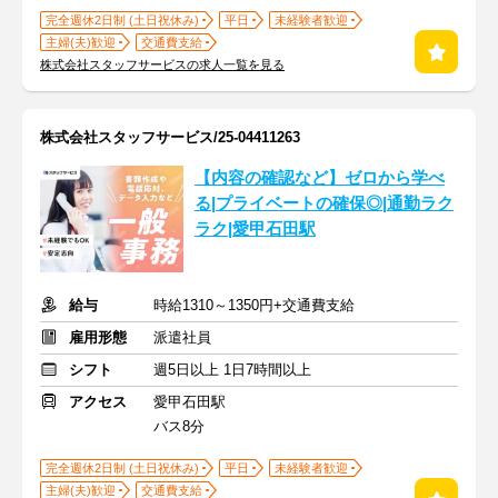
完全週休2日制 (土日祝休み)
平日
未経験者歓迎
主婦(夫)歓迎
交通費支給
株式会社スタッフサービスの求人一覧を見る
株式会社スタッフサービス/25-04411263
【内容の確認など】ゼロから学べ
る|プライベートの確保◎|通勤ラク
ラク|愛甲石田駅
給与
時給1310～1350円+交通費支給
雇用形態
派遣社員
シフト
週5日以上 1日7時間以上
アクセス
愛甲石田駅
バス8分
完全週休2日制 (土日祝休み)
平日
未経験者歓迎
主婦(夫)歓迎
交通費支給