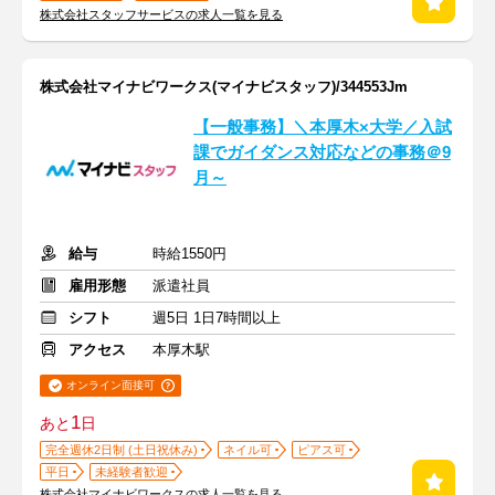
株式会社スタッフサービスの求人一覧を見る
株式会社マイナビワークス(マイナビスタッフ)/344553Jm
【一般事務】＼本厚木×大学／入試
課でガイダンス対応などの事務＠9
月～
給与
時給1550円
雇用形態
派遣社員
シフト
週5日 1日7時間以上
アクセス
本厚木駅
オンライン面接可
1
あと
日
完全週休2日制 (土日祝休み)
ネイル可
ピアス可
平日
未経験者歓迎
株式会社マイナビワークスの求人一覧を見る