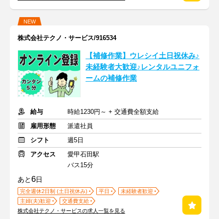
NEW
株式会社テクノ・サービス/916534
【補修作業】ウレシイ土日祝休み♪
未経験者大歓迎♪レンタルユニフォ
ームの補修作業
給与
時給1230円～ + 交通費全額支給
雇用形態
派遣社員
シフト
週5日
アクセス
愛甲石田駅
バス15分
6
あと
日
完全週休2日制 (土日祝休み)
平日
未経験者歓迎
主婦(夫)歓迎
交通費支給
株式会社テクノ・サービスの求人一覧を見る