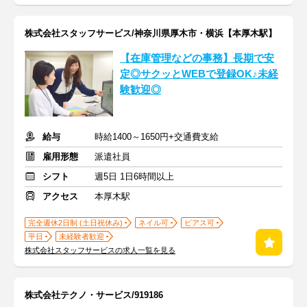
株式会社スタッフサービス/神奈川県厚木市・横浜【本厚木駅】
【在庫管理などの事務】長期で安
定◎サクッとWEBで登録OK♪未経
験歓迎◎
給与
時給1400～1650円+交通費支給
雇用形態
派遣社員
シフト
週5日 1日6時間以上
アクセス
本厚木駅
完全週休2日制 (土日祝休み)
ネイル可
ピアス可
平日
未経験者歓迎
株式会社スタッフサービスの求人一覧を見る
株式会社テクノ・サービス/919186