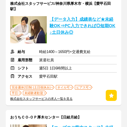
株式会社スタッフサービス/神奈川県厚木市・横浜【愛甲石田
駅】
【データ入力】成績表など★未経
験OK⇒PC入力できれば◎短期OK
♪土日休み◎
給与
時給1400～1650円+交通費支給
雇用形態
派遣社員
シフト
週5日 1日6時間以上
アクセス
愛甲石田駅
完全週休2日制 (土日祝休み)
ネイル可
ピアス可
平日
未経験者歓迎
株式会社スタッフサービスの求人一覧を見る
おうちＣＯ-ＯＰ厚木センター【日給月給】