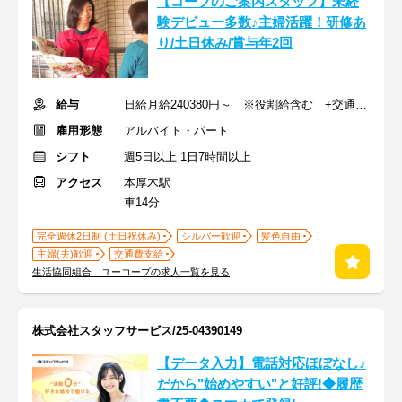
【コープのご案内スタッフ】未経
験デビュー多数♪主婦活躍！研修あ
り/土日休み/賞与年2回
給与
日給月給240380円～ ※役割給含む +交通費支給
雇用形態
アルバイト・パート
シフト
週5日以上 1日7時間以上
アクセス
本厚木駅
車14分
完全週休2日制 (土日祝休み)
シルバー歓迎
髪色自由
主婦(夫)歓迎
交通費支給
生活協同組合 ユーコープの求人一覧を見る
株式会社スタッフサービス/25-04390149
【データ入力】電話対応ほぼなし♪
だから"始めやすい"と好評!◆履歴