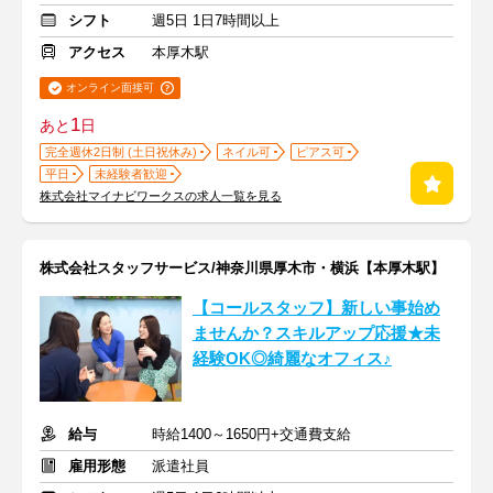
シフト
週5日 1日7時間以上
アクセス
本厚木駅
オンライン面接可
1
あと
日
完全週休2日制 (土日祝休み)
ネイル可
ピアス可
平日
未経験者歓迎
株式会社マイナビワークスの求人一覧を見る
株式会社スタッフサービス/神奈川県厚木市・横浜【本厚木駅】
【コールスタッフ】新しい事始め
ませんか？スキルアップ応援★未
経験OK◎綺麗なオフィス♪
給与
時給1400～1650円+交通費支給
雇用形態
派遣社員