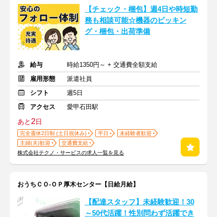
【チェック・梱包】週4日や時短勤
務も相談可能☆機器のピッキン
グ・梱包・出荷準備
給与
時給1350円～ + 交通費全額支給
雇用形態
派遣社員
シフト
週5日
アクセス
愛甲石田駅
2
あと
日
完全週休2日制 (土日祝休み)
平日
未経験者歓迎
主婦(夫)歓迎
交通費支給
株式会社テクノ・サービスの求人一覧を見る
おうちＣＯ-ＯＰ厚木センター【日給月給】
【配達スタッフ】未経験歓迎！30
～50代活躍！性別問わず活躍でき