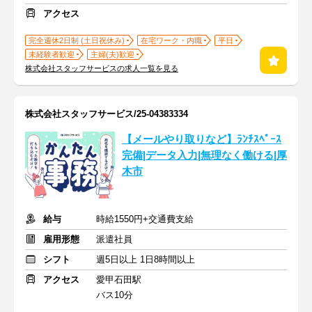
アクセス
完全週休2日制 (土日祝休み)
在宅ワーク・内職
平日
未経験者歓迎
主婦(夫)歓迎
株式会社スタッフサービスの求人一覧を見る
株式会社スタッフサービス/25-04383334
【メールやり取りなど】ﾗﾝﾁｽﾍﾟｰｽ
完備|データ入力|無理なく働ける|厚
木市
給与
時給1550円+交通費支給
雇用形態
派遣社員
シフト
週5日以上 1日8時間以上
アクセス
愛甲石田駅
バス10分