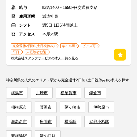
給与
時給1400～1650円+交通費支給
雇用形態
派遣社員
シフト
週5日 1日6時間以上
アクセス
本厚木駅
完全週休2日制 (土日祝休み)
ネイル可
ピアス可
平日
未経験者歓迎
株式会社スタッフサービスの求人一覧を見る
神奈川県の人気のエリア・駅から完全週休2日制 (土日祝休み)の求人を探す
横浜市
川崎市
横須賀市
鎌倉市
相模原市
藤沢市
茅ヶ崎市
伊勢原市
海老名市
座間市
横浜駅
武蔵小杉駅
新横浜駅
溝の口駅