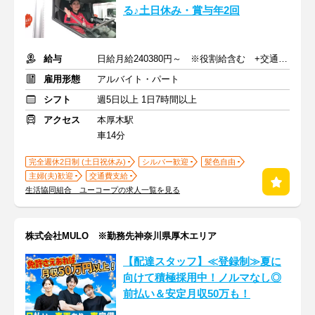
る♪土日休み・賞与年2回
給与
日給月給240380円～ ※役割給含む +交通費支給
雇用形態
アルバイト・パート
シフト
週5日以上 1日7時間以上
アクセス
本厚木駅
車14分
完全週休2日制 (土日祝休み)
シルバー歓迎
髪色自由
主婦(夫)歓迎
交通費支給
生活協同組合 ユーコープの求人一覧を見る
株式会社MULO ※勤務先神奈川県厚木エリア
【配達スタッフ】≪登録制≫夏に
向けて積極採用中！ノルマなし◎
前払い＆安定月収50万も！