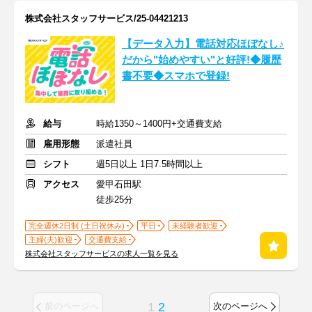
株式会社スタッフサービス/25-04421213
【データ入力】電話対応ほぼなし♪
だから"始めやすい"と好評!◆履歴
書不要◆スマホで登録!
給与
時給1350～1400円+交通費支給
雇用形態
派遣社員
シフト
週5日以上 1日7.5時間以上
アクセス
愛甲石田駅
徒歩25分
完全週休2日制 (土日祝休み)
平日
未経験者歓迎
主婦(夫)歓迎
交通費支給
株式会社スタッフサービスの求人一覧を見る
1
2
前のページへ
次のページへ