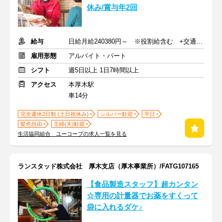
休み/賞与年2回
給与
日給月給240380円～ ※役割給含む +交通費支給
雇用形態
アルバイト・パート
シフト
週5日以上 1日7時間以上
アクセス
本厚木駅
車14分
完全週休2日制 (土日祝休み)
シルバー歓迎
平日
髪色自由
主婦(夫)歓迎
生活協同組合 ユーコープの求人一覧を見る
ランスタッド株式会社 厚木支店（厚木事業所）/FATG107165
【食品製造スタッフ】超カンタン
☆専用の計量器でお薬をすくって
袋に入れるダケ♪