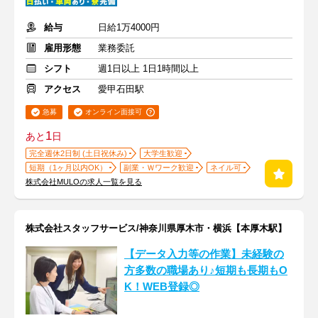
給与
日給1万4000円
雇用形態
業務委託
シフト
週1日以上 1日1時間以上
アクセス
愛甲石田駅
急募
オンライン面接可
1
あと
日
完全週休2日制 (土日祝休み)
大学生歓迎
短期（1ヶ月以内OK）
副業・Ｗワーク歓迎
ネイル可
株式会社MULOの求人一覧を見る
株式会社スタッフサービス/神奈川県厚木市・横浜【本厚木駅】
【データ入力等の作業】未経験の
方多数の職場あり♪短期も長期もO
K！WEB登録◎