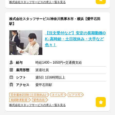
株式会社スタッフサービスの求人一覧を見る
株式会社スタッフサービス/神奈川県厚木市・横浜【愛甲石田
駅】
【注文受付など】安定の長期勤務O
K♪高時給・土日祝休み・大手など
色々！
給与
時給1400～1650円+交通費支給
雇用形態
派遣社員
シフト
週5日 1日6時間以上
アクセス
愛甲石田駅
完全週休2日制 (土日祝休み)
ネイル可
ピアス可
未経験者歓迎
髪色自由
株式会社スタッフサービスの求人一覧を見る