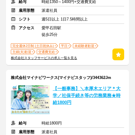
給与
時給1350～1400円+交通費支給
雇用形態
派遣社員
シフト
週5日以上 1日7.5時間以上
アクセス
愛甲石田駅
徒歩25分
完全週休2日制 (土日祝休み)
平日
未経験者歓迎
主婦(夫)歓迎
交通費支給
株式会社スタッフサービスの求人一覧を見る
株式会社マイナビワークス(マイナビスタッフ)/344362Jm
【一般事務】＼本厚木エリア＊大
学／社保手続き等の労務業務★時
給1800円
給与
時給1800円
雇用形態
派遣社員