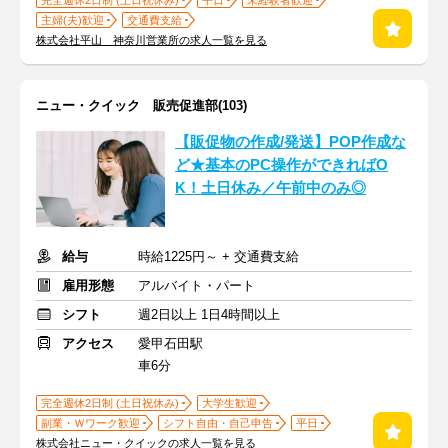
完全週休2日制 (土日祝休み)
平日
未経験者歓迎
主婦(夫)歓迎
交通費支給
株式会社平山 神奈川営業所の求人一覧を見る
ニュー・クイック 販売促進部(103)
【販促物の作成/発送】POP作成な
ど★基本のPC操作ができればO
K！土日休み／午前中のみ◎
給与
時給1225円～ + 交通費支給
雇用形態
アルバイト・パート
シフト
週2日以上 1日4時間以上
アクセス
愛甲石田駅
車6分
完全週休2日制 (土日祝休み)
大学生歓迎
副業・Ｗワーク歓迎
シフト自由・自己申告
平日
株式会社ニュー・クイックの求人一覧を見る