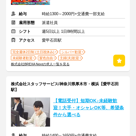
給与
時給1300～2000円+交通費一部支給
雇用形態
派遣社員
シフト
週5日以上 1日8時間以上
アクセス
愛甲石田駅
完全週休2日制 (土日祝休み)
シルバー歓迎
未経験者歓迎
髪色自由
主婦(夫)歓迎
株式会社BREXA Nextの求人一覧を見る
株式会社スタッフサービス/神奈川県厚木市・横浜【愛甲石田
駅】
【電話受付】短期OK♪未経験歓
迎！大手・オシャレOK等、希望条
件から選べる
給与
時給1400～1650円+交通費支給