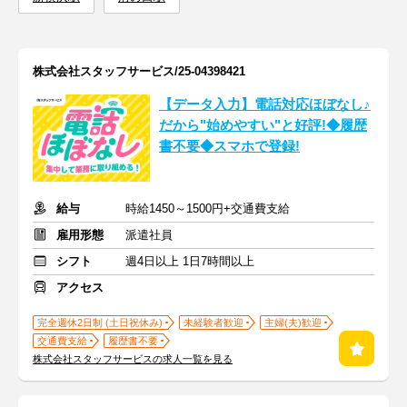
株式会社スタッフサービス/25-04398421
【データ入力】電話対応ほぼなし♪
だから"始めやすい"と好評!◆履歴
書不要◆スマホで登録!
給与
時給1450～1500円+交通費支給
雇用形態
派遣社員
シフト
週4日以上 1日7時間以上
アクセス
完全週休2日制 (土日祝休み)
未経験者歓迎
主婦(夫)歓迎
交通費支給
履歴書不要
株式会社スタッフサービスの求人一覧を見る