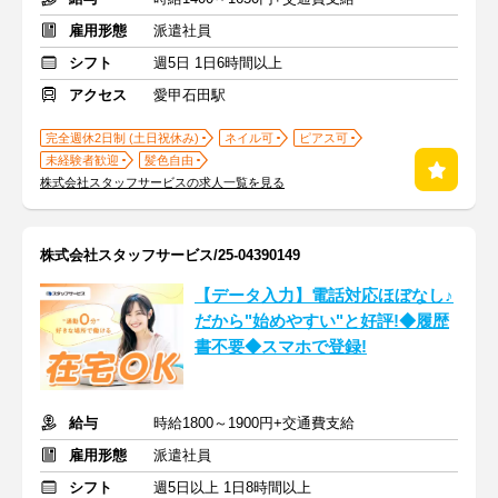
雇用形態
派遣社員
シフト
週5日 1日6時間以上
アクセス
愛甲石田駅
完全週休2日制 (土日祝休み)
ネイル可
ピアス可
未経験者歓迎
髪色自由
株式会社スタッフサービスの求人一覧を見る
株式会社スタッフサービス/25-04390149
【データ入力】電話対応ほぼなし♪
だから"始めやすい"と好評!◆履歴
書不要◆スマホで登録!
給与
時給1800～1900円+交通費支給
雇用形態
派遣社員
シフト
週5日以上 1日8時間以上