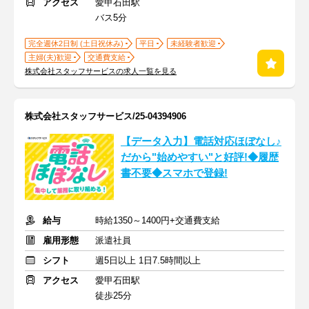
アクセス
愛甲石田駅
バス5分
完全週休2日制 (土日祝休み)
平日
未経験者歓迎
主婦(夫)歓迎
交通費支給
株式会社スタッフサービスの求人一覧を見る
株式会社スタッフサービス/25-04394906
【データ入力】電話対応ほぼなし♪
だから"始めやすい"と好評!◆履歴
書不要◆スマホで登録!
給与
時給1350～1400円+交通費支給
雇用形態
派遣社員
シフト
週5日以上 1日7.5時間以上
アクセス
愛甲石田駅
徒歩25分