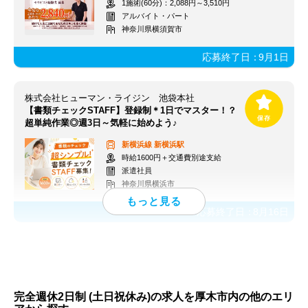
1施術(60分)：2,088円～3,510円
アルバイト・パート
神奈川県横須賀市
応募終了日：
9月1日
株式会社ヒューマン・ライジン 池袋本社
【書類チェックSTAFF】登録制＊1日でマスター！？
超単純作業◎週3日～気軽に始めよう♪
新横浜線
新横浜駅
時給1600円＋交通費別途支給
派遣社員
神奈川県横浜市
応募終了日：
8月16日
完全週休2日制 (土日祝休み)の求人を厚木市内の他のエリ