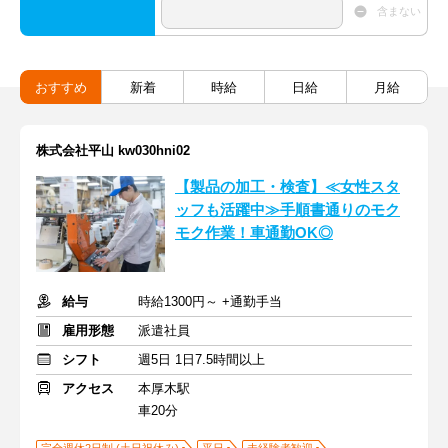
含まない
おすすめ
新着
時給
日給
月給
株式会社平山 kw030hni02
【製品の加工・検査】≪女性スタ
ッフも活躍中≫手順書通りのモク
モク作業！車通勤OK◎
給与
時給1300円～ +通勤手当
雇用形態
派遣社員
シフト
週5日 1日7.5時間以上
アクセス
本厚木駅
車20分