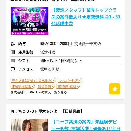
【製造スタッフ】業界トップクラ
スの案件数あり★寮費無料♪20～30
代活躍中◎
給与
時給1300～2000円+交通費一部支給
雇用形態
派遣社員
シフト
週5日以上 1日8時間以上
アクセス
愛甲石田駅
完全週休2日制 (土日祝休み)
シルバー歓迎
未経験者歓迎
髪色自由
主婦(夫)歓迎
株式会社BREXA Nextの求人一覧を見る
おうちＣＯ-ＯＰ厚木センター【日給月給】
【コープ共済の案内】未経験デビ
ュー多数♪主婦活躍！研修あり/土日