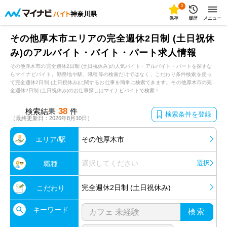
0
神奈川県
保存
履歴
メニュー
その他厚木市エリアの完全週休2日制 (土日祝休
み)のアルバイト・バイト・パート求人情報
その他厚木市の完全週休2日制 (土日祝休み)の人気バイト・アルバイト・パートを探すな
らマイナビバイト。勤務地や駅、職種等の検索だけではなく、こだわり条件検索を使っ
て完全週休2日制 (土日祝休み)に関するお仕事を簡単に検索できます。その他厚木市の完
全週休2日制 (土日祝休み)のお仕事探しはマイナビバイトで検索！
38
検索結果
件
検索条件を登録
（最終更新日：2026年8月10日）
エリア/駅
その他厚木市
選択してください
選択
職種
完全週休2日制 (土日祝休み)
こだわり
キーワード
検索