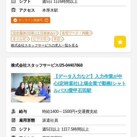
シフト
週5日 1日6時間以上
アクセス
本厚木駅
オンライン面接可
完全週休2日制 (土日祝休み)
在宅ワーク・内職
ネイル可
ピアス可
平日
株式会社スタッフサービスの求人一覧を見る
株式会社スタッフサービス/25-04407868
【データ入力など】入力作業が中
心|定時退社|上場企業で勤務|シャト
ルバス|愛甲石田駅
給与
時給1400～1500円+交通費支給
雇用形態
派遣社員
シフト
週5日以上 1日7.5時間以上