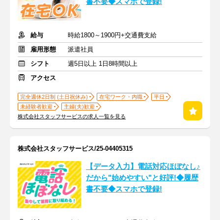
書不要◆スマホで登録!
給与
時給1800～1900円+交通費支給
雇用形態
派遣社員
シフト
週5日以上 1日8時間以上
アクセス
完全週休2日制 (土日祝休み)
在宅ワーク・内職
平日
未経験者歓迎
主婦(夫)歓迎
株式会社スタッフサービスの求人一覧を見る
株式会社スタッフサービス/25-04405315
【データ入力】電話対応ほぼなし♪
だから"始めやすい"と好評!◆履歴
書不要◆スマホで登録!