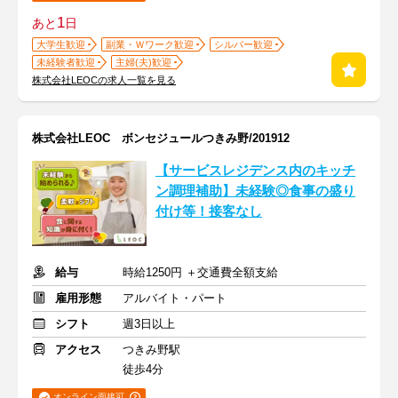
1
あと
日
大学生歓迎
副業・Ｗワーク歓迎
シルバー歓迎
未経験者歓迎
主婦(夫)歓迎
株式会社LEOCの求人一覧を見る
株式会社LEOC ボンセジュールつきみ野/201912
【サービスレジデンス内のキッチ
ン調理補助】未経験◎食事の盛り
付け等！接客なし
給与
時給1250円 ＋交通費全額支給
雇用形態
アルバイト・パート
シフト
週3日以上
アクセス
つきみ野駅
徒歩4分
オンライン面接可