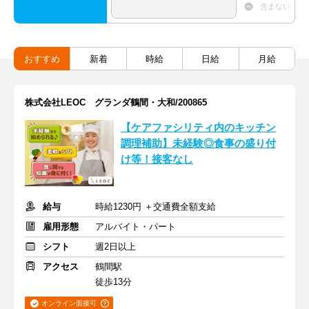
含まない
おすすめ
新着
時給
日給
月給
株式会社LEOC グランダ鶴間・大和/200865
【ケアファシリティ内のキッチン
調理補助】未経験◎食事の盛り付
け等！接客なし
給与
時給1230円 ＋交通費全額支給
雇用形態
アルバイト・パート
シフト
週2日以上
アクセス
鶴間駅
徒歩13分
オンライン面接可