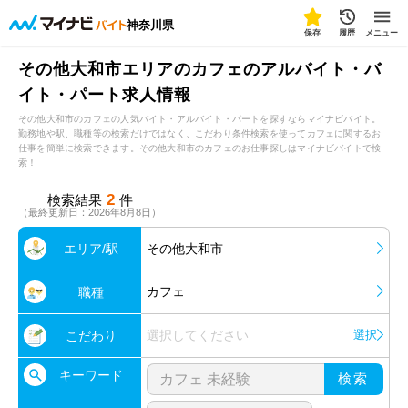
神奈川県
保存
履歴
メニュー
その他大和市エリアのカフェのアルバイト・バ
イト・パート求人情報
その他大和市のカフェの人気バイト・アルバイト・パートを探すならマイナビバイト。
勤務地や駅、職種等の検索だけではなく、こだわり条件検索を使ってカフェに関するお
仕事を簡単に検索できます。その他大和市のカフェのお仕事探しはマイナビバイトで検
索！
2
検索結果
件
（最終更新日：2026年8月8日）
エリア/駅
その他大和市
カフェ
職種
選択してください
選択
こだわり
キーワード
検索