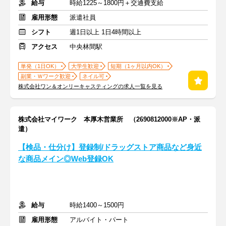
給与
時給1225～1800円＋交通費支給
雇用形態
派遣社員
シフト
週1日以上 1日4時間以上
アクセス
中央林間駅
単発（1日OK）
大学生歓迎
短期（1ヶ月以内OK）
副業・Ｗワーク歓迎
ネイル可
株式会社ワン＆オンリーキャスティングの求人一覧を見る
株式会社マイワーク 本厚木営業所 （2690812000※AP・派
遣）
【検品・仕分け】登録制/ドラッグストア商品など身近
な商品メイン◎Web登録OK
給与
時給1400～1500円
雇用形態
アルバイト・パート