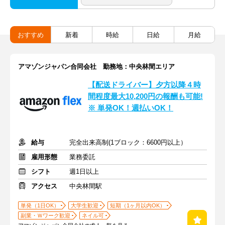
おすすめ
新着
時給
日給
月給
アマゾンジャパン合同会社 勤務地：中央林間エリア
【配送ドライバー】夕方以降４時
間程度最大10,200円の報酬も可能!
※ 単発OK！週払いOK！
給与
完全出来高制(1ブロック：6600円以上）
雇用形態
業務委託
シフト
週1日以上
アクセス
中央林間駅
単発（1日OK）
大学生歓迎
短期（1ヶ月以内OK）
副業・Ｗワーク歓迎
ネイル可