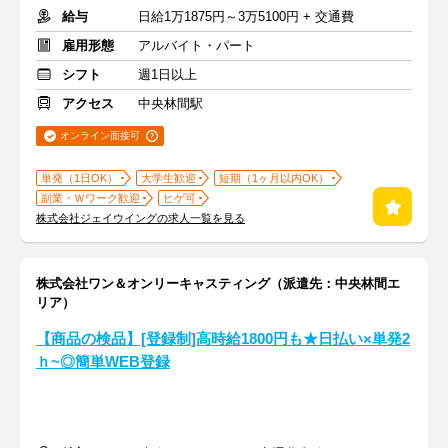
給与
日給1万1875円～3万5100円 + 交通費
雇用形態
アルバイト・パート
シフト
週1日以上
アクセス
中央林間駅
オンライン面接可
単発（1日OK）
大学生歓迎
短期（1ヶ月以内OK）
副業・Ｗワーク歓迎
ヒゲ可
株式会社ジェイウイングの求人一覧を見る
株式会社ワン＆オンリーキャスティング（派遣先：中央林間エ
リア）
【商品の検品】[登録制]高時給1800円も★日払い×単発2
ｈ~◎簡単WEB登録