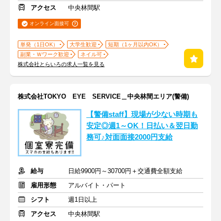
アクセス
中央林間駅
オンライン面接可
単発（1日OK）
大学生歓迎
短期（1ヶ月以内OK）
副業・Ｗワーク歓迎
ネイル可
株式会社とらいろの求人一覧を見る
株式会社TOKYO EYE SERVICE＿中央林間エリア(警備)
【警備staff】現場が少ない時期も
安定◎週1～OK！日払い＆翌日勤
務可♪対面面接2000円支給
給与
日給9900円～30700円＋交通費全額支給
雇用形態
アルバイト・パート
シフト
週1日以上
アクセス
中央林間駅