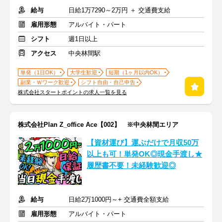
給与
日給1万7290～2万円 ＋ 交通費支給
雇用形態
アルバイト・パート
シフト
週1日以上
アクセス
中央林間駅
単発（1日OK）
大学生歓迎
短期（1ヶ月以内OK）
副業・Ｗワーク歓迎
シフト自由・自己申告
株式会社スタートポイントの求人一覧を見る
株式会社Plan Z_office Ace【002】 ※中央林間エリア
【資材運び】運ぶだけで月収50万
以上も可！単発OK◎現金手渡し★
履歴書不要！未経験歓迎◎
給与
日給2万1000円～+ 交通費全額支給
雇用形態
アルバイト・パート