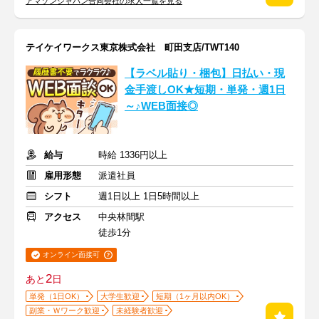
アマゾンジャパン合同会社の求人一覧を見る
テイケイワークス東京株式会社 町田支店/TWT140
【ラベル貼り・梱包】日払い・現
金手渡しOK★短期・単発・週1日
～♪WEB面接◎
給与
時給 1336円以上
雇用形態
派遣社員
シフト
週1日以上 1日5時間以上
アクセス
中央林間駅
徒歩1分
オンライン面接可
2
あと
日
単発（1日OK）
大学生歓迎
短期（1ヶ月以内OK）
副業・Ｗワーク歓迎
未経験者歓迎