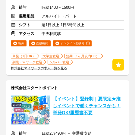
給与
時給1400～1500円
雇用形態
アルバイト・パート
シフト
週1日以上 1日3時間以上
アクセス
中央林間駅
急募
面接確約
オンライン面接可
単発（1日OK）
大学生歓迎
短期（1ヶ月以内OK）
副業・Ｗワーク歓迎
シルバー歓迎
株式会社マイワークの求人一覧を見る
株式会社スタートポイント
【イベント】登録制｜夏限定★推
しイベントで働くチャンスかも！
単発OK/履歴書不要
給与
日給2万490円 ＋ 交通費支給