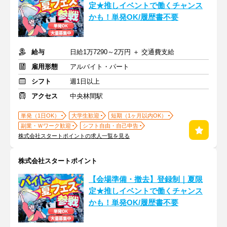
定★推しイベントで働くチャンス
かも！単発OK/履歴書不要
給与
日給1万7290～2万円 ＋ 交通費支給
雇用形態
アルバイト・パート
シフト
週1日以上
アクセス
中央林間駅
単発（1日OK）
大学生歓迎
短期（1ヶ月以内OK）
副業・Ｗワーク歓迎
シフト自由・自己申告
株式会社スタートポイントの求人一覧を見る
株式会社スタートポイント
【会場準備・撤去】登録制｜夏限
定★推しイベントで働くチャンス
かも！単発OK/履歴書不要