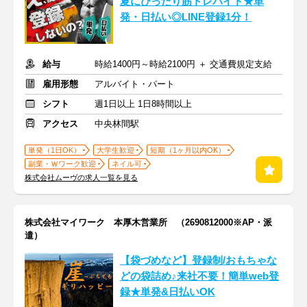
夏にぴったり筋トレバイト★単
発・日払い◎LINE登録1分！
給与
時給1400円～時給2100円 ＋ 交通費規定支給
雇用形態
アルバイト・パート
シフト
週1日以上 1日8時間以上
アクセス
中央林間駅
単発（1日OK）
大学生歓迎
短期（1ヶ月以内OK）
副業・Ｗワーク歓迎
ネイル可
株式会社ムーヴの求人一覧を見る
株式会社マイワーク 本厚木営業所 （2690812000※AP・派
遣）
【袋づめなど】登録制/おもちゃな
どの袋詰め♪来社不要！簡単web登
録★単発&日払いOK