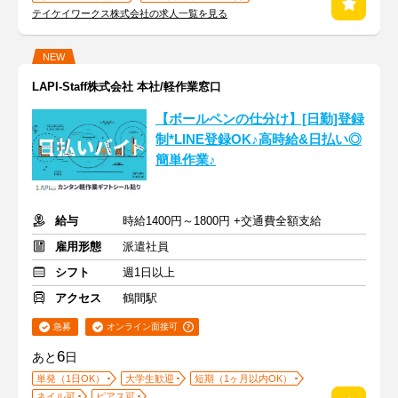
テイケイワークス株式会社の求人一覧を見る
NEW
LAPI-Staff株式会社 本社/軽作業窓口
【ボールペンの仕分け】[日勤]登録
制*LINE登録OK♪高時給&日払い◎
簡単作業♪
給与
時給1400円～1800円 +交通費全額支給
雇用形態
派遣社員
シフト
週1日以上
アクセス
鶴間駅
急募
オンライン面接可
6
あと
日
単発（1日OK）
大学生歓迎
短期（1ヶ月以内OK）
ネイル可
ピアス可