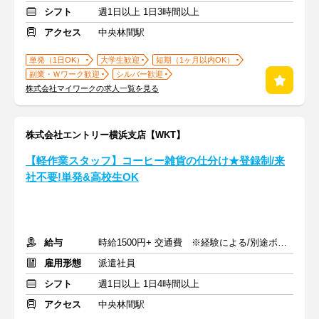
シフト
週1日以上 1日3時間以上
アクセス
中央林間駅
単発（1日OK）
大学生歓迎
短期（1ヶ月以内OK）
副業・Ｗワーク歓迎
シルバー歓迎
株式会社マイワークの求人一覧を見る
株式会社エントリー横浜支店【WKT】
【軽作業スタッフ】コーヒー雑貨の仕分け★登録制/来
社不要!単発&高校生OK
給与
時給1500円+ 交通費 ※経験による/別途ボーナス支給あり
雇用形態
派遣社員
シフト
週1日以上 1日4時間以上
アクセス
中央林間駅