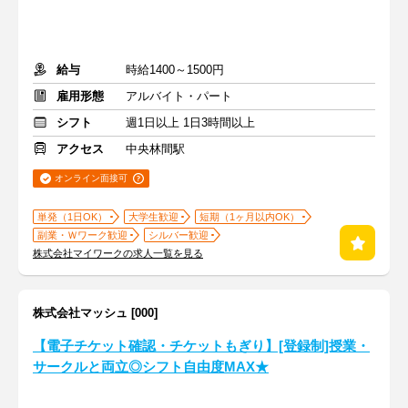
給与
時給1400～1500円
雇用形態
アルバイト・パート
シフト
週1日以上 1日3時間以上
アクセス
中央林間駅
オンライン面接可
単発（1日OK）
大学生歓迎
短期（1ヶ月以内OK）
副業・Ｗワーク歓迎
シルバー歓迎
株式会社マイワークの求人一覧を見る
株式会社マッシュ [000]
【電子チケット確認・チケットもぎり】[登録制]授業・
サークルと両立◎シフト自由度MAX★