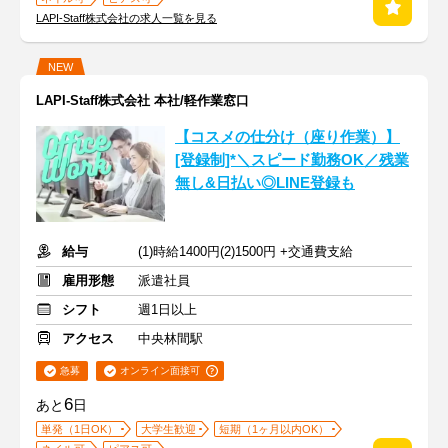
LAPI-Staff株式会社の求人一覧を見る
NEW
LAPI-Staff株式会社 本社/軽作業窓口
【コスメの仕分け（座り作業）】
[登録制]*＼スピード勤務OK／残業
無し&日払い◎LINE登録も
給与
(1)時給1400円(2)1500円 +交通費支給
雇用形態
派遣社員
シフト
週1日以上
アクセス
中央林間駅
急募
オンライン面接可
6
あと
日
単発（1日OK）
大学生歓迎
短期（1ヶ月以内OK）