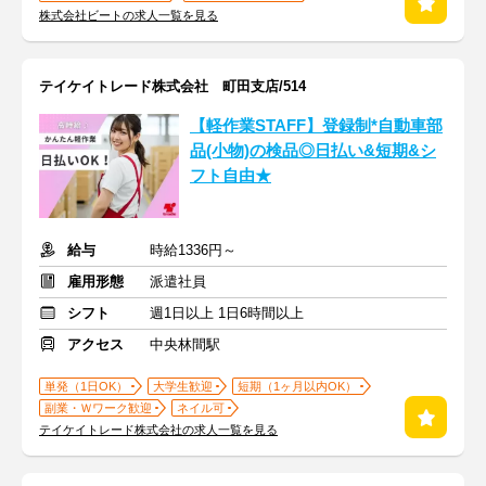
株式会社ビートの求人一覧を見る
テイケイトレード株式会社 町田支店/514
【軽作業STAFF】登録制*自動車部
品(小物)の検品◎日払い&短期&シ
フト自由★
給与
時給1336円～
雇用形態
派遣社員
シフト
週1日以上 1日6時間以上
アクセス
中央林間駅
単発（1日OK）
大学生歓迎
短期（1ヶ月以内OK）
副業・Ｗワーク歓迎
ネイル可
テイケイトレード株式会社の求人一覧を見る