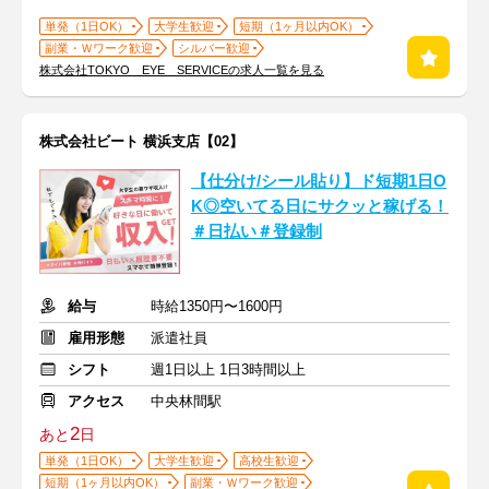
単発（1日OK）
大学生歓迎
短期（1ヶ月以内OK）
副業・Ｗワーク歓迎
シルバー歓迎
株式会社TOKYO EYE SERVICEの求人一覧を見る
株式会社ビート 横浜支店【02】
【仕分け/シール貼り】ド短期1日O
K◎空いてる日にサクッと稼げる！
＃日払い＃登録制
給与
時給1350円〜1600円
雇用形態
派遣社員
シフト
週1日以上 1日3時間以上
アクセス
中央林間駅
2
あと
日
単発（1日OK）
大学生歓迎
高校生歓迎
短期（1ヶ月以内OK）
副業・Ｗワーク歓迎