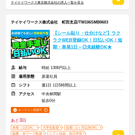
テイケイワークス東京株式会社の求人一覧を見る
テイケイワークス株式会社 町田支店/TW106SMB0603
【シール貼り・仕分けなど】ラク
ラクWEB登録OK！日払いOK！短
期・単発1日～◎未経験OK★
給与
時給 1306円以上
雇用形態
派遣社員
シフト
週1日 1日5時間以上
アクセス
中央林間駅
徒歩0分
オンライン面接可
3
あと
日
単発（1日OK）
大学生歓迎
短期（1ヶ月以内OK）
副業・Ｗワーク歓迎
シフト自由・自己申告