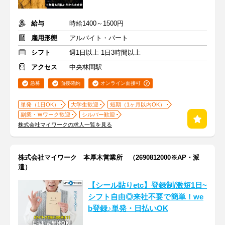
給与
時給1400～1500円
雇用形態
アルバイト・パート
シフト
週1日以上 1日3時間以上
アクセス
中央林間駅
急募
面接確約
オンライン面接可
単発（1日OK）
大学生歓迎
短期（1ヶ月以内OK）
副業・Ｗワーク歓迎
シルバー歓迎
株式会社マイワークの求人一覧を見る
株式会社マイワーク 本厚木営業所 （2690812000※AP・派
遣）
【シール貼りetc】登録制/激短1日~
シフト自由◎来社不要で簡単！we
b登録♪単発・日払いOK