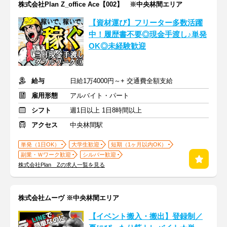
株式会社Plan Z_office Ace【002】 ※中央林間エリア
【資材運び】フリーター多数活躍
中！履歴書不要◎現金手渡し♪単発
OK◎未経験歓迎
給与
日給1万4000円～+ 交通費全額支給
雇用形態
アルバイト・パート
シフト
週1日以上 1日8時間以上
アクセス
中央林間駅
単発（1日OK）
大学生歓迎
短期（1ヶ月以内OK）
副業・Ｗワーク歓迎
シルバー歓迎
株式会社Plan Zの求人一覧を見る
株式会社ムーヴ ※中央林間エリア
【イベント搬入・搬出】登録制／