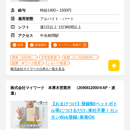
給与
時給1400～1500円
雇用形態
アルバイト・パート
シフト
週1日以上 1日3時間以上
アクセス
中央林間駅
急募
面接確約
オンライン面接可
単発（1日OK）
大学生歓迎
短期（1ヶ月以内OK）
副業・Ｗワーク歓迎
シルバー歓迎
株式会社マイワークの求人一覧を見る
株式会社マイワーク 本厚木営業所 （2690812000※AP・派
遣）
【おまけつけ】登録制/ペットボト
ル等につけるだけ♪来社不要！カン
タンWeb登録♪単発OK