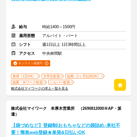
給与
時給1400～1500円
雇用形態
アルバイト・パート
シフト
週1日以上 1日3時間以上
アクセス
中央林間駅
オンライン面接可
単発（1日OK）
大学生歓迎
短期（1ヶ月以内OK）
副業・Ｗワーク歓迎
シルバー歓迎
株式会社マイワークの求人一覧を見る
株式会社マイワーク 本厚木営業所 （2690812000※AP・派
遣）
【袋づめなど】登録制/おもちゃなどの袋詰め♪来社不
要！簡単web登録★単発&日払いOK