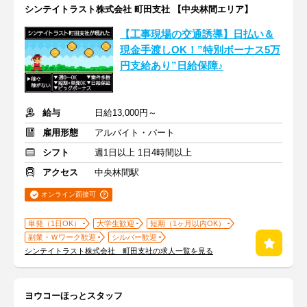
シンテイトラスト株式会社 町田支社 【中央林間エリア】
【工事現場の交通誘導】日払い＆
現金手渡しOK！”特別ボーナス5万
円支給あり”日給保障♪
給与
日給13,000円～
雇用形態
アルバイト・パート
シフト
週1日以上 1日4時間以上
アクセス
中央林間駅
オンライン面接可
単発（1日OK）
大学生歓迎
短期（1ヶ月以内OK）
副業・Ｗワーク歓迎
シルバー歓迎
シンテイトラスト株式会社 町田支社の求人一覧を見る
ヨウコーほっとスタッフ