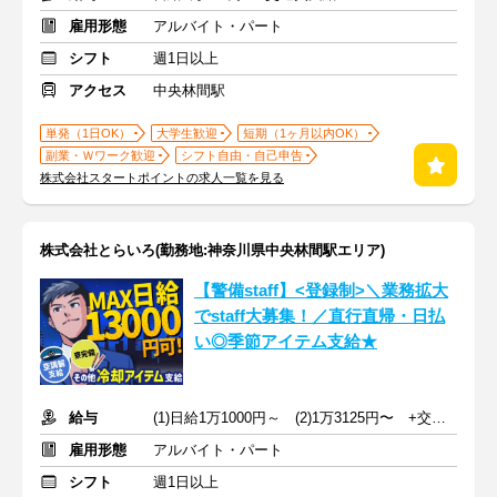
雇用形態
アルバイト・パート
シフト
週1日以上
アクセス
中央林間駅
単発（1日OK）
大学生歓迎
短期（1ヶ月以内OK）
副業・Ｗワーク歓迎
シフト自由・自己申告
株式会社スタートポイントの求人一覧を見る
株式会社とらいろ(勤務地:神奈川県中央林間駅エリア)
【警備staff】<登録制>＼業務拡大
でstaff大募集！／直行直帰・日払
い◎季節アイテム支給★
給与
(1)日給1万1000円～ (2)1万3125円〜 +交通費全額支給
雇用形態
アルバイト・パート
シフト
週1日以上