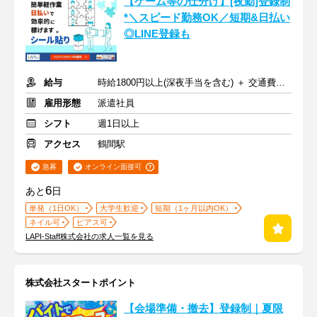
【ゲーム等の仕分け】[夜勤]登録制
*＼スピード勤務OK／短期&日払い
◎LINE登録も
給与
時給1800円以上(深夜手当を含む) ＋ 交通費全額支給
雇用形態
派遣社員
シフト
週1日以上
アクセス
鶴間駅
急募
オンライン面接可
6
あと
日
単発（1日OK）
大学生歓迎
短期（1ヶ月以内OK）
ネイル可
ピアス可
LAPI-Staff株式会社の求人一覧を見る
株式会社スタートポイント
【会場準備・撤去】登録制｜夏限