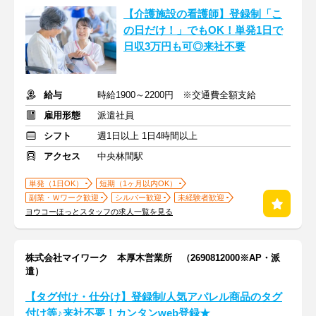
【介護施設の看護師】登録制「こ
の日だけ！」でもOK！単発1日で
日収3万円も可◎来社不要
給与
時給1900～2200円 ※交通費全額支給
雇用形態
派遣社員
シフト
週1日以上 1日4時間以上
アクセス
中央林間駅
単発（1日OK）
短期（1ヶ月以内OK）
副業・Ｗワーク歓迎
シルバー歓迎
未経験者歓迎
ヨウコーほっとスタッフの求人一覧を見る
株式会社マイワーク 本厚木営業所 （2690812000※AP・派
遣）
【タグ付け・仕分け】登録制/人気アパレル商品のタグ
付け等♪来社不要！カンタンweb登録★