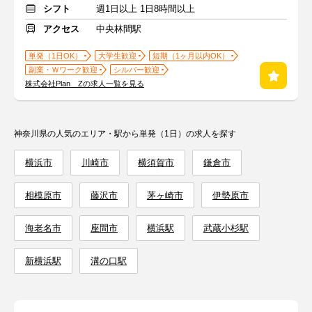
シフト
週1日以上 1日8時間以上
アクセス
中央林間駅
単発（1日OK）
大学生歓迎
短期（1ヶ月以内OK）
副業・Ｗワーク歓迎
シルバー歓迎
株式会社Plan Zの求人一覧を見る
神奈川県の人気のエリア・駅から単発（1日）の求人を探す
横浜市
川崎市
横須賀市
鎌倉市
相模原市
藤沢市
茅ヶ崎市
伊勢原市
海老名市
座間市
横浜駅
武蔵小杉駅
新横浜駅
溝の口駅