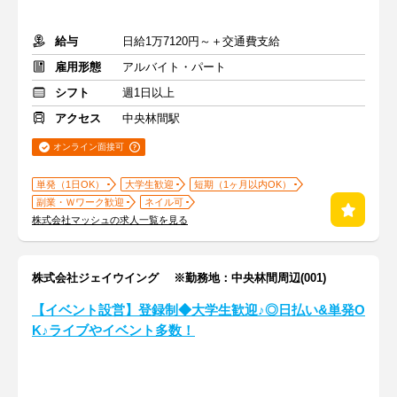
給与
日給1万7120円～＋交通費支給
雇用形態
アルバイト・パート
シフト
週1日以上
アクセス
中央林間駅
オンライン面接可
単発（1日OK）
大学生歓迎
短期（1ヶ月以内OK）
副業・Ｗワーク歓迎
ネイル可
株式会社マッシュの求人一覧を見る
株式会社ジェイウイング ※勤務地：中央林間周辺(001)
【イベント設営】登録制◆大学生歓迎♪◎日払い&単発O
K♪ライブやイベント多数！