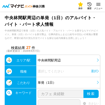
神奈川県
保存
履歴
メニュー
中央林間駅周辺の単発（1日）のアルバイト・
バイト・パート求人情報
中央林間駅周辺で単発（1日）の人気バイト・アルバイト・パートを探すならマイナビバ
イト。単発（1日）のバイトを探す際は、仕事内容をふまえた給与や日払いの有無が重要
なので、希望の給与や支払方法でバイトを探せる給与検索を活用しましょう！
27
検索結果
件
（最終更新日：2026年8月7日）
エリア/駅
中央林間駅周辺
選択してください
選択
職種
単発（1日）
こだわり
キーワード
検索
含まない