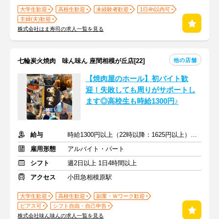
大学生歓迎
高校生歓迎
未経験者歓迎
1日4h以内可
主婦(夫)歓迎
株式会社はま寿司の求人一覧を見る
他の店舗
七輪炭火焼肉 味ん味ん 座間相模が丘店[22]
【焼肉屋のホール】初バイト歓
迎！失敗しても周りがサポートし
ます◎高校生も時給1300円♪
給与
時給1300円以上（22時以降：1625円以上）＋交通費支給
雇用形態
アルバイト・パート
シフト
週2日以上 1日4時間以上
アクセス
小田急相模原駅
大学生歓迎
高校生歓迎
副業・Ｗワーク歓迎
ピアス可
シフト自由・自己申告
株式会社味ん味んの求人一覧を見る