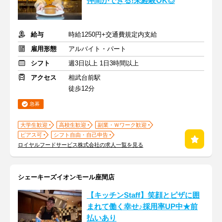
仲間ができる!未経験OK◎
給与
時給1250円+交通費規定内支給
雇用形態
アルバイト・パート
シフト
週3日以上 1日3時間以上
アクセス
相武台前駅
徒歩12分
急募
大学生歓迎
高校生歓迎
副業・Ｗワーク歓迎
ピアス可
シフト自由・自己申告
ロイヤルフードサービス株式会社の求人一覧を見る
シェーキーズイオンモール座間店
【キッチンStaff】笑顔とピザに囲
まれて働く幸せ♪採用率UP中★前
払いあり