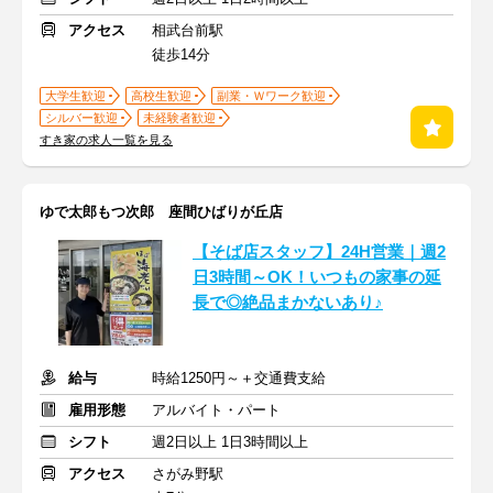
アクセス
相武台前駅
徒歩14分
大学生歓迎
高校生歓迎
副業・Ｗワーク歓迎
シルバー歓迎
未経験者歓迎
すき家の求人一覧を見る
ゆで太郎もつ次郎 座間ひばりが丘店
【そば店スタッフ】24H営業｜週2
日3時間～OK！いつもの家事の延
長で◎絶品まかないあり♪
給与
時給1250円～＋交通費支給
雇用形態
アルバイト・パート
シフト
週2日以上 1日3時間以上
アクセス
さがみ野駅