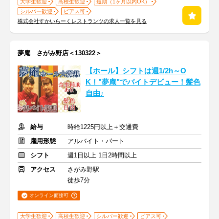
大学生歓迎
高校生歓迎
短期（1ヶ月以内OK）
シルバー歓迎
ピアス可
株式会社すかいらーくレストランツの求人一覧を見る
夢庵 さがみ野店＜130322＞
【ホール】シフトは週1/2h～O
K！"夢庵"でバイトデビュー！髪色
自由♪
給与
時給1225円以上＋交通費
雇用形態
アルバイト・パート
シフト
週1日以上 1日2時間以上
アクセス
さがみ野駅
徒歩7分
オンライン面接可
大学生歓迎
高校生歓迎
シルバー歓迎
ピアス可