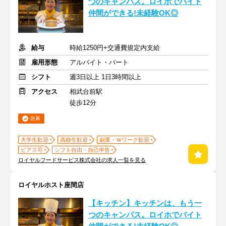
つのキャンパス。ロイホでバイト
仲間ができる!未経験OK◎
給与
時給1250円+交通費規定内支給
雇用形態
アルバイト・パート
シフト
週3日以上 1日3時間以上
アクセス
相武台前駅
徒歩12分
急募
大学生歓迎
高校生歓迎
副業・Ｗワーク歓迎
ピアス可
シフト自由・自己申告
ロイヤルフードサービス株式会社の求人一覧を見る
ロイヤルホスト座間店
【キッチン】キッチンは、もう一
つのキャンパス。ロイホでバイト