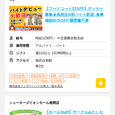
【フードコートSTAFF】ディナー
募集★高校生&初バイト歓迎♪食事
補助60％OFF!履歴書不要
給与
時給1230円～ ※交通費全額支給
雇用形態
アルバイト・パート
シフト
週1日以上 1日3時間以上
アクセス
相武台前駅
車2分
大学生歓迎
高校生歓迎
副業・Ｗワーク歓迎
シルバー歓迎
シフト自由・自己申告
株式会社リンガーハットの求人一覧を見る
シェーキーズイオンモール座間店
【ホールStaff】サークルみたいな