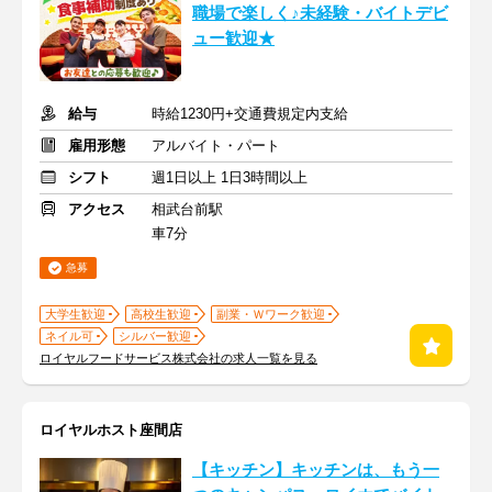
職場で楽しく♪未経験・バイトデビ
ュー歓迎★
給与
時給1230円+交通費規定内支給
雇用形態
アルバイト・パート
シフト
週1日以上 1日3時間以上
アクセス
相武台前駅
車7分
急募
大学生歓迎
高校生歓迎
副業・Ｗワーク歓迎
ネイル可
シルバー歓迎
ロイヤルフードサービス株式会社の求人一覧を見る
ロイヤルホスト座間店
【キッチン】キッチンは、もう一