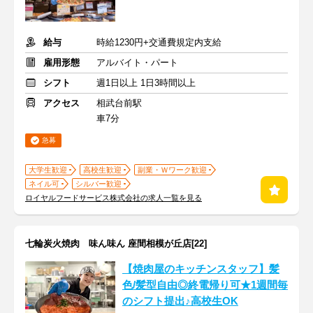
給与
時給1230円+交通費規定内支給
雇用形態
アルバイト・パート
シフト
週1日以上 1日3時間以上
アクセス
相武台前駅
車7分
急募
大学生歓迎
高校生歓迎
副業・Ｗワーク歓迎
ネイル可
シルバー歓迎
ロイヤルフードサービス株式会社の求人一覧を見る
七輪炭火焼肉 味ん味ん 座間相模が丘店[22]
【焼肉屋のキッチンスタッフ】髪
色/髪型自由◎終電帰り可★1週間毎
のシフト提出♪高校生OK