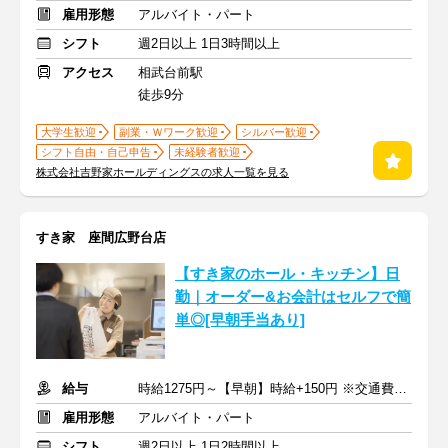
雇用形態
アルバイト・パート
シフト
週2日以上 1日3時間以上
アクセス
相武台前駅
徒歩9分
大学生歓迎
副業・Ｗワーク歓迎
シルバー歓迎
シフト自由・自己申告
未経験者歓迎
株式会社吉野家ホールディングスの求人一覧を見る
すき家 座間広野台店
【すき家のホール・キッチン】日
勤｜オーダー&お会計はセルフで簡
単◎[早朝手当あり]
給与
時給1275円～【早朝】時給+150円 ※交通費支給
雇用形態
アルバイト・パート
シフト
週2日以上 1日2時間以上