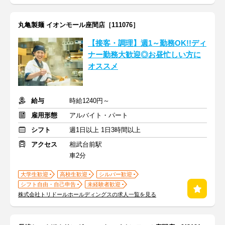
丸亀製麺 イオンモール座間店［111076］
【接客・調理】週1～勤務OK!!ディ
ナー勤務大歓迎◎お昼忙しい方に
オススメ
給与
時給1240円～
雇用形態
アルバイト・パート
シフト
週1日以上 1日3時間以上
アクセス
相武台前駅
車2分
大学生歓迎
高校生歓迎
シルバー歓迎
シフト自由・自己申告
未経験者歓迎
株式会社トリドールホールディングスの求人一覧を見る