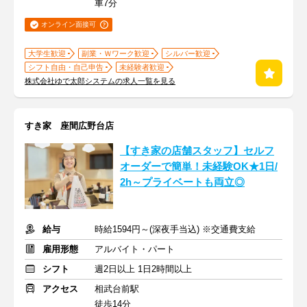
車7分
オンライン面接可
大学生歓迎
副業・Ｗワーク歓迎
シルバー歓迎
シフト自由・自己申告
未経験者歓迎
株式会社ゆで太郎システムの求人一覧を見る
すき家 座間広野台店
【すき家の店舗スタッフ】セルフ
オーダーで簡単！未経験OK★1日/
2h～プライベートも両立◎
給与
時給1594円～(深夜手当込) ※交通費支給
雇用形態
アルバイト・パート
シフト
週2日以上 1日2時間以上
アクセス
相武台前駅
徒歩14分