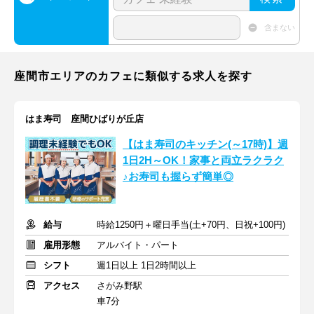
含まない
座間市エリアのカフェに類似する求人を探す
はま寿司 座間ひばりが丘店
【はま寿司のキッチン(～17時)】週
1日2H～OK！家事と両立ラクラク
♪お寿司も握らず簡単◎
給与
時給1250円＋曜日手当(土+70円、日祝+100円)
雇用形態
アルバイト・パート
シフト
週1日以上 1日2時間以上
アクセス
さがみ野駅
車7分