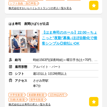
シフト自由・自己申告
株式会社すかいらーくレストランツの求人一覧を見る
はま寿司 座間ひばりが丘店
【はま寿司のホール】22:00～ちょ
こっと"夜勤"募集♪ほぼ自動化で接
客シンプル◎前払いOK
給与
時給1563円(深夜時給)＋曜日手当(土+70円、日祝+100円)
雇用形態
アルバイト・パート
シフト
週1日以上 1日2時間以上
アクセス
さがみ野駅
車7分
大学生歓迎
未経験者歓迎
1日4h以内可
主婦(夫)歓迎
留学生歓迎
株式会社はま寿司の求人一覧を見る