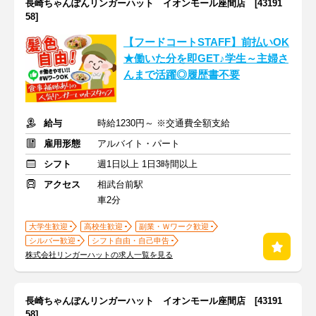
長崎ちゃんぽんリンガーハット イオンモール座間店 [43191
58]
【フードコートSTAFF】前払いOK
★働いた分を即GET♪学生～主婦さ
んまで活躍◎履歴書不要
給与
時給1230円～ ※交通費全額支給
雇用形態
アルバイト・パート
シフト
週1日以上 1日3時間以上
アクセス
相武台前駅
車2分
大学生歓迎
高校生歓迎
副業・Ｗワーク歓迎
シルバー歓迎
シフト自由・自己申告
株式会社リンガーハットの求人一覧を見る
長崎ちゃんぽんリンガーハット イオンモール座間店 [43191
58]