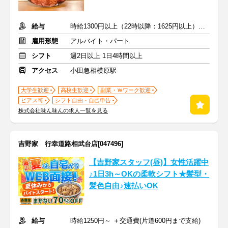
給与
時給1300円以上（22時以降：1625円以上）＋交通費支給
雇用形態
アルバイト・パート
シフト
週2日以上 1日4時間以上
アクセス
小田急相模原駅
大学生歓迎
高校生歓迎
副業・Ｗワーク歓迎
ピアス可
シフト自由・自己申告
株式会社味ん味んの求人一覧を見る
吉野家 行幸道路相武台店[047496]
【吉野家スタッフ(昼)】女性活躍中
♪1日3h～OKの柔軟シフト★髪型・
髪色自由♪速払いOK
給与
時給1250円～ ＋交通費(片道600円まで支給)