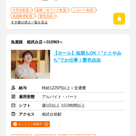
大学生歓迎
副業・Ｗワーク歓迎
シルバー歓迎
未経験者歓迎
髪色自由
すき家の求人一覧を見る
魚屋路 相武台店＜010969＞
【ホール】短期もOK！"ととやみ
ち"でお仕事！髪色自由
給与
時給1225円以上＋交通費
雇用形態
アルバイト・パート
シフト
週1日以上 1日2時間以上
アクセス
相武台前駅
オンライン面接可