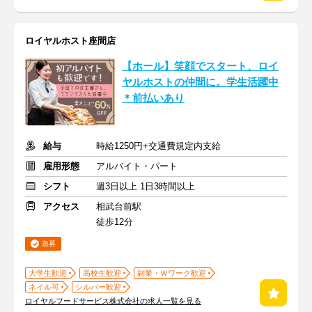
ロイヤルホスト座間店
【ホール】笑顔でスタート、ロイ
ヤルホストの仲間に。学生活躍中
＊前払いあり
給与
時給1250円+交通費規定内支給
雇用形態
アルバイト・パート
シフト
週3日以上 1日3時間以上
アクセス
相武台前駅
徒歩12分
急募
大学生歓迎
高校生歓迎
副業・Ｗワーク歓迎
ネイル可
シルバー歓迎
ロイヤルフードサービス株式会社の求人一覧を見る