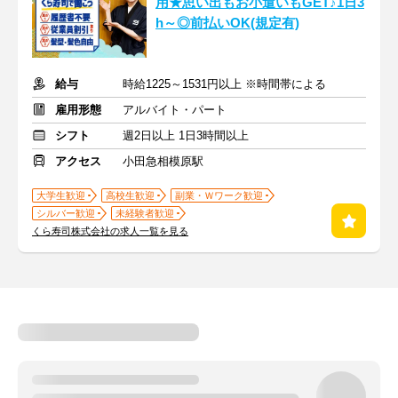
用★思い出もお小遣いもGET♪1日3
h～◎前払いOK(規定有)
給与
時給1225～1531円以上 ※時間帯による
雇用形態
アルバイト・パート
シフト
週2日以上 1日3時間以上
アクセス
小田急相模原駅
大学生歓迎
高校生歓迎
副業・Ｗワーク歓迎
シルバー歓迎
未経験者歓迎
くら寿司株式会社の求人一覧を見る