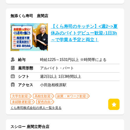
無添くら寿司 座間店
【くら寿司のキッチン】<週2~>夏
休みのバイトデビュー歓迎♪1日3h
～で学業＆予定と両立！
給与
時給1225～1531円以上 ※時間帯による
雇用形態
アルバイト・パート
シフト
週2日以上 1日3時間以上
アクセス
小田急相模原駅
大学生歓迎
高校生歓迎
副業・Ｗワーク歓迎
未経験者歓迎
髪色自由
くら寿司株式会社の求人一覧を見る
スシロー 座間立野台店