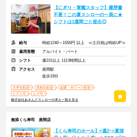
【にぎり・軍艦スタッフ】履歴書
不要！この夏スシローの一員に★
シフトは1週間ごと提出◎
給与
時給1240～1550円 以上 ≪土日祝は時給UP≫
雇用形態
アルバイト・パート
シフト
週2日以上 1日3時間以上
アクセス
座間駅
徒歩19分
大学生歓迎
高校生歓迎
副業・Ｗワーク歓迎
ピアス可
ヒゲ可
株式会社あきんどスシローの求人一覧を見る
無添くら寿司 座間店
【くら寿司のホール】<週2~>夏採