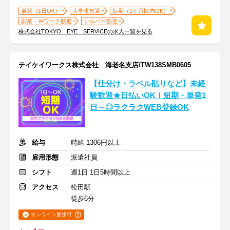
単発（1日OK）
大学生歓迎
短期（1ヶ月以内OK）
副業・Ｗワーク歓迎
シルバー歓迎
株式会社TOKYO EYE SERVICEの求人一覧を見る
テイケイワークス株式会社 海老名支店/TW138SMB0605
【仕分け・ラベル貼りなど】未経
験歓迎★日払いOK！短期・単発1
日～◎ラクラクWEB登録OK
給与
時給 1306円以上
雇用形態
派遣社員
シフト
週1日 1日5時間以上
アクセス
松田駅
徒歩6分
オンライン面接可