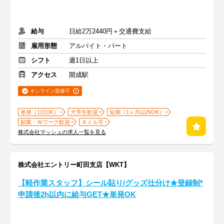
給与
日給2万2440円＋交通費支給
雇用形態
アルバイト・パート
シフト
週1日以上
アクセス
開成駅
オンライン面接可
単発（1日OK）
大学生歓迎
短期（1ヶ月以内OK）
副業・Ｗワーク歓迎
ネイル可
株式会社マッシュの求人一覧を見る
株式会社エントリー町田支店【WKT】
【軽作業スタッフ】シール貼り/グッズ仕分け★登録制*
申請後2h以内に給与GET★単発OK