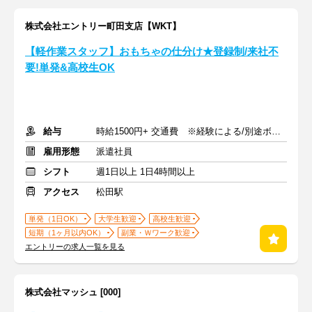
株式会社エントリー町田支店【WKT】
【軽作業スタッフ】おもちゃの仕分け★登録制/来社不
要!単発&高校生OK
給与
時給1500円+ 交通費 ※経験による/別途ボーナス支給あり
雇用形態
派遣社員
シフト
週1日以上 1日4時間以上
アクセス
松田駅
単発（1日OK）
大学生歓迎
高校生歓迎
短期（1ヶ月以内OK）
副業・Ｗワーク歓迎
エントリーの求人一覧を見る
株式会社マッシュ [000]