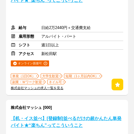
バイト★“楽ちん”ってこういうこと
給与
日給2万2440円＋交通費支給
雇用形態
アルバイト・パート
シフト
週1日以上
アクセス
新松田駅
オンライン面接可
単発（1日OK）
大学生歓迎
短期（1ヶ月以内OK）
副業・Ｗワーク歓迎
ネイル可
株式会社マッシュの求人一覧を見る
株式会社マッシュ [000]
【机・イス並べ】[登録制]並べるだけの超かんたん単発
バイト★“楽ちん”ってこういうこと