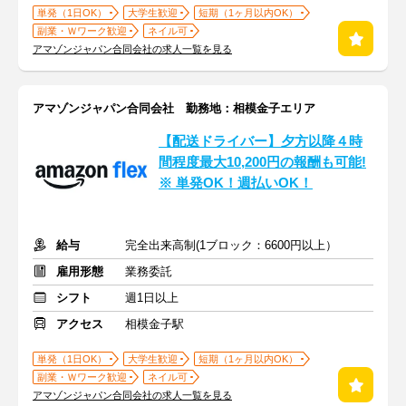
単発（1日OK）
大学生歓迎
短期（1ヶ月以内OK）
副業・Ｗワーク歓迎
ネイル可
アマゾンジャパン合同会社の求人一覧を見る
アマゾンジャパン合同会社 勤務地：相模金子エリア
【配送ドライバー】夕方以降４時
間程度最大10,200円の報酬も可能!
※ 単発OK！週払いOK！
給与
完全出来高制(1ブロック：6600円以上）
雇用形態
業務委託
シフト
週1日以上
アクセス
相模金子駅
単発（1日OK）
大学生歓迎
短期（1ヶ月以内OK）
副業・Ｗワーク歓迎
ネイル可
アマゾンジャパン合同会社の求人一覧を見る