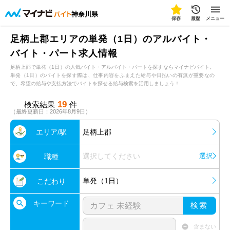
神奈川県
保存
履歴
メニュー
足柄上郡エリアの単発（1日）のアルバイト・
バイト・パート求人情報
足柄上郡で単発（1日）の人気バイト・アルバイト・パートを探すならマイナビバイト。
単発（1日）のバイトを探す際は、仕事内容をふまえた給与や日払いの有無が重要なの
で、希望の給与や支払方法でバイトを探せる給与検索を活用しましょう！
19
検索結果
件
（最終更新日：2026年8月9日）
エリア/駅
足柄上郡
選択してください
選択
職種
単発（1日）
こだわり
キーワード
検索
含まない