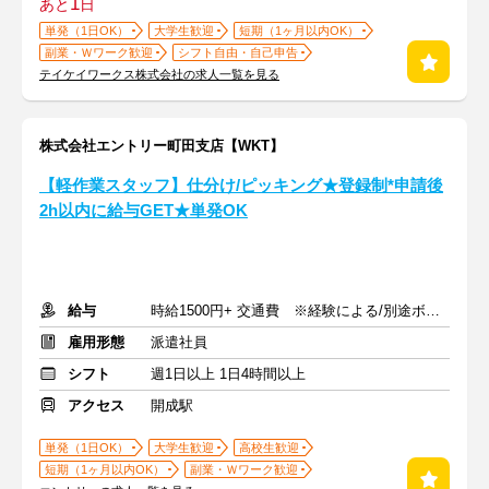
1
あと
日
単発（1日OK）
大学生歓迎
短期（1ヶ月以内OK）
副業・Ｗワーク歓迎
シフト自由・自己申告
テイケイワークス株式会社の求人一覧を見る
株式会社エントリー町田支店【WKT】
【軽作業スタッフ】仕分け/ピッキング★登録制*申請後
2h以内に給与GET★単発OK
給与
時給1500円+ 交通費 ※経験による/別途ボーナス支給あり
雇用形態
派遣社員
シフト
週1日以上 1日4時間以上
アクセス
開成駅
単発（1日OK）
大学生歓迎
高校生歓迎
短期（1ヶ月以内OK）
副業・Ｗワーク歓迎