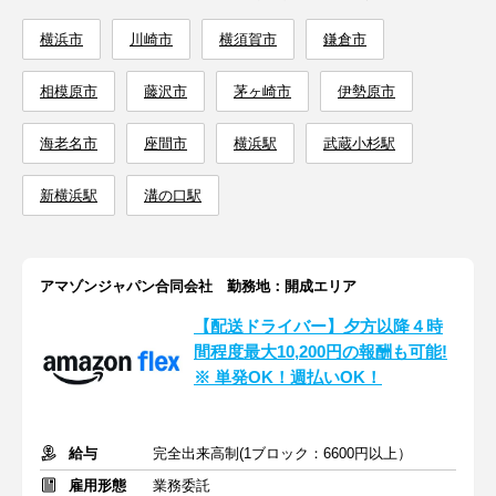
横浜市
川崎市
横須賀市
鎌倉市
相模原市
藤沢市
茅ヶ崎市
伊勢原市
海老名市
座間市
横浜駅
武蔵小杉駅
新横浜駅
溝の口駅
アマゾンジャパン合同会社 勤務地：開成エリア
【配送ドライバー】夕方以降４時
間程度最大10,200円の報酬も可能!
※ 単発OK！週払いOK！
給与
完全出来高制(1ブロック：6600円以上）
雇用形態
業務委託