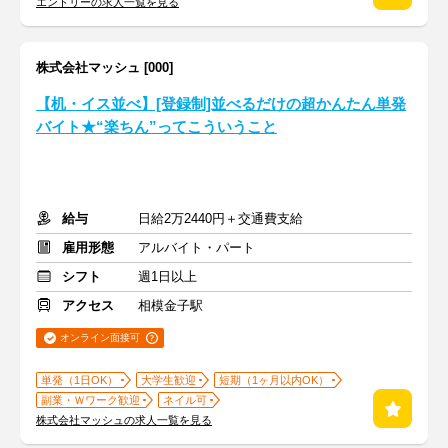
エントリーの求人一覧を見る
株式会社マッシュ [000]
【机・イス並べ】[登録制]並べるだけの超かんたん単発
バイト★“楽ちん”ってこういうこと
給与
日給2万2440円＋交通費支給
雇用形態
アルバイト・パート
シフト
週1日以上
アクセス
相模金子駅
オンライン面接可
単発（1日OK）
大学生歓迎
短期（1ヶ月以内OK）
副業・Ｗワーク歓迎
ネイル可
株式会社マッシュの求人一覧を見る