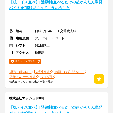
【机・イス並べ】[登録制]並べるだけの超かんたん単発
バイト★“楽ちん”ってこういうこと
給与
日給2万2440円＋交通費支給
雇用形態
アルバイト・パート
シフト
週1日以上
アクセス
松田駅
オンライン面接可
単発（1日OK）
大学生歓迎
短期（1ヶ月以内OK）
副業・Ｗワーク歓迎
ネイル可
株式会社マッシュの求人一覧を見る
株式会社マッシュ [000]
【机・イス並べ】[登録制]並べるだけの超かんたん単発