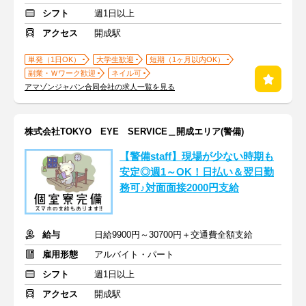
シフト
週1日以上
アクセス
開成駅
単発（1日OK）
大学生歓迎
短期（1ヶ月以内OK）
副業・Ｗワーク歓迎
ネイル可
アマゾンジャパン合同会社の求人一覧を見る
株式会社TOKYO EYE SERVICE＿開成エリア(警備)
【警備staff】現場が少ない時期も
安定◎週1～OK！日払い＆翌日勤
務可♪対面面接2000円支給
給与
日給9900円～30700円＋交通費全額支給
雇用形態
アルバイト・パート
シフト
週1日以上
アクセス
開成駅