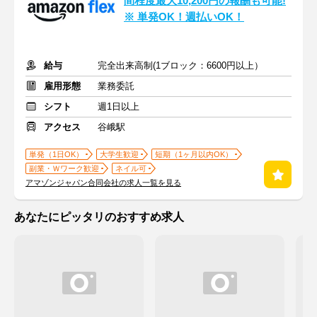
間程度最大10,200円の報酬も可能!
※ 単発OK！週払いOK！
給与
完全出来高制(1ブロック：6600円以上）
雇用形態
業務委託
シフト
週1日以上
アクセス
谷峨駅
単発（1日OK）
大学生歓迎
短期（1ヶ月以内OK）
副業・Ｗワーク歓迎
ネイル可
アマゾンジャパン合同会社の求人一覧を見る
あなたにピッタリのおすすめ求人