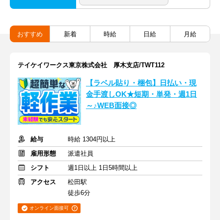
おすすめ
新着
時給
日給
月給
テイケイワークス東京株式会社 厚木支店/TWT112
【ラベル貼り・梱包】日払い・現
金手渡しOK★短期・単発・週1日
～♪WEB面接◎
給与
時給 1304円以上
雇用形態
派遣社員
シフト
週1日以上 1日5時間以上
アクセス
松田駅
徒歩6分
オンライン面接可