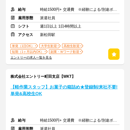
給与
時給1500円+ 交通費 ※経験による/別途ボーナス支給あり
雇用形態
派遣社員
シフト
週1日以上 1日4時間以上
アクセス
新松田駅
単発（1日OK）
大学生歓迎
高校生歓迎
短期（1ヶ月以内OK）
副業・Ｗワーク歓迎
エントリーの求人一覧を見る
株式会社エントリー町田支店【WKT】
【軽作業スタッフ】お菓子の箱詰め★登録制/来社不要!
単発&高校生OK
給与
時給1500円+ 交通費 ※経験による/別途ボーナス支給あり
雇用形態
派遣社員