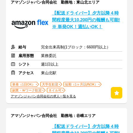
アマゾンジャパン合同会社 勤務地：東山北エリア
【配送ドライバー】夕方以降４時
間程度最大10,200円の報酬も可能!
※ 単発OK！週払いOK！
給与
完全出来高制(1ブロック：6600円以上）
雇用形態
業務委託
シフト
週1日以上
アクセス
東山北駅
単発（1日OK）
大学生歓迎
短期（1ヶ月以内OK）
副業・Ｗワーク歓迎
ネイル可
アマゾンジャパン合同会社の求人一覧を見る
アマゾンジャパン合同会社 勤務地：谷峨エリア
【配送ドライバー】夕方以降４時