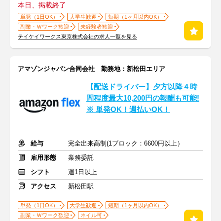
本日、掲載終了
単発（1日OK）
大学生歓迎
短期（1ヶ月以内OK）
副業・Ｗワーク歓迎
未経験者歓迎
テイケイワークス東京株式会社の求人一覧を見る
アマゾンジャパン合同会社 勤務地：新松田エリア
【配送ドライバー】夕方以降４時
間程度最大10,200円の報酬も可能!
※ 単発OK！週払いOK！
給与
完全出来高制(1ブロック：6600円以上）
雇用形態
業務委託
シフト
週1日以上
アクセス
新松田駅
単発（1日OK）
大学生歓迎
短期（1ヶ月以内OK）
副業・Ｗワーク歓迎
ネイル可