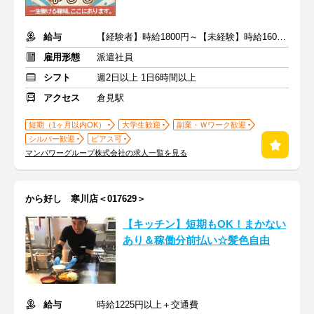
給与
【経験者】時給1800円～【未経験】時給1600円～ ※交通費全額
雇用形態
派遣社員
シフト
週2日以上 1日6時間以上
アクセス
倉見駅
短期（1ヶ月以内OK）
大学生歓迎
副業・Ｗワーク歓迎
シルバー歓迎
ピアス可
マンパワーグループ株式会社の求人一覧を見る
から好し 寒川店＜017629＞
【キッチン】短期もOK！まかない
あり＆稼働分前払い☆髪色自由
給与
時給1225円以上＋交通費