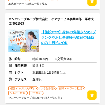
株式会社ビートの求人一覧を見る
マンパワーグループ株式会社 ケアサービス事業本部 厚木支
店/9031033
【施設staff】身体の負担少なめ♪ブ
ランクやお仕事復帰も歓迎◎日勤
のみ！日払いOK
給与
時給1800円～ ※交通費全額
雇用形態
派遣社員
シフト
週2日以上 1日6時間以上
アクセス
倉見駅
短期（1ヶ月以内OK）
大学生歓迎
副業・Ｗワーク歓迎
シルバー歓迎
ピアス可
マンパワーグループ株式会社の求人一覧を見る