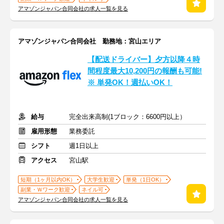
アマゾンジャパン合同会社の求人一覧を見る
アマゾンジャパン合同会社 勤務地：宮山エリア
【配送ドライバー】夕方以降４時
間程度最大10,200円の報酬も可能!
※ 単発OK！週払いOK！
給与
完全出来高制(1ブロック：6600円以上）
雇用形態
業務委託
シフト
週1日以上
アクセス
宮山駅
短期（1ヶ月以内OK）
大学生歓迎
単発（1日OK）
副業・Ｗワーク歓迎
ネイル可
アマゾンジャパン合同会社の求人一覧を見る