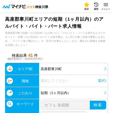
神奈川県
保存
履歴
メニュー
高座郡寒川町エリアの短期（1ヶ月以内）のア
ルバイト・バイト・パート求人情報
高座郡寒川町で短期（1カ月以内）の人気バイト・アルバイト・パートを探すならマイナ
ビバイト。短期（1カ月以内）のバイトを探す際は、1ヶ月だけ働く目的が重要になるた
め、「リゾート地で働きたい」や「在宅で仕事をしたい」など、働き方に関連する検索
を活用しましょう！
41
検索結果
件
（最終更新日：2026年8月9日）
エリア/駅
高座郡寒川町
選択してください
選択
職種
短期（1ヶ月以内）
こだわり
キーワード
検索