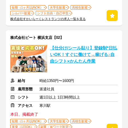
短期（1ヶ月以内OK）
大学生歓迎
高校生歓迎
シルバー歓迎
シフト自由・自己申告
株式会社すかいらーくレストランツの求人一覧を見る
株式会社ビート 横浜支店【02】
【仕分け/シール貼り】登録制*日払
いOK！すぐに働けて→稼げる♪自
由シフト×かんたん作業
給与
時給1350円〜1600円
雇用形態
派遣社員
シフト
週1日以上 1日3時間以上
アクセス
寒川駅
本日、掲載終了
短期（1ヶ月以内OK）
大学生歓迎
高校生歓迎
単発（1日OK）
副業・Ｗワーク歓迎