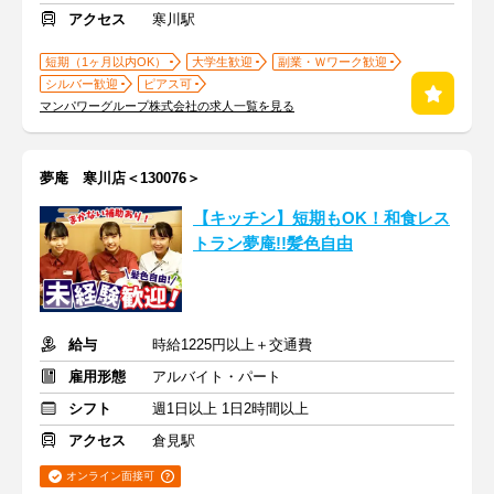
アクセス
寒川駅
短期（1ヶ月以内OK）
大学生歓迎
副業・Ｗワーク歓迎
シルバー歓迎
ピアス可
マンパワーグループ株式会社の求人一覧を見る
夢庵 寒川店＜130076＞
【キッチン】短期もOK！和食レス
トラン夢庵!!髪色自由
給与
時給1225円以上＋交通費
雇用形態
アルバイト・パート
シフト
週1日以上 1日2時間以上
アクセス
倉見駅
オンライン面接可