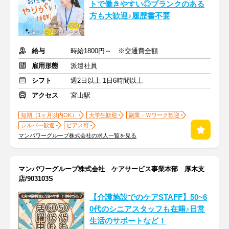
トで働きやすい◎ブランクのある
方も大歓迎♪履歴書不要
給与
時給1800円～ ※交通費全額
雇用形態
派遣社員
シフト
週2日以上 1日6時間以上
アクセス
宮山駅
短期（1ヶ月以内OK）
大学生歓迎
副業・Ｗワーク歓迎
シルバー歓迎
ピアス可
マンパワーグループ株式会社の求人一覧を見る
マンパワーグループ株式会社 ケアサービス事業本部 厚木支
店/903103S
【介護施設でのケアSTAFF】50~6
0代のシニアスタッフも在籍♪日常
生活のサポートなど！