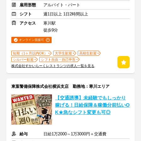
雇用形態
アルバイト・パート
シフト
週1日以上 1日2時間以上
アクセス
寒川駅
徒歩9分
オンライン面接可
短期（1ヶ月以内OK）
大学生歓迎
高校生歓迎
シルバー歓迎
シフト自由・自己申告
株式会社すかいらーくレストランツの求人一覧を見る
東葉警備保障株式会社横浜支店 勤務地：寒川エリア
【交通誘導】未経験でもしっかり
稼げる！日給保障＆稼働分前払いO
K★急なシフト変更も可◎
給与
日給1万2000～1万3000円＋交通費