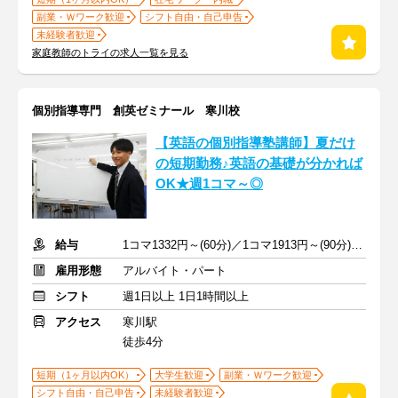
副業・Ｗワーク歓迎
シフト自由・自己申告
未経験者歓迎
家庭教師のトライの求人一覧を見る
個別指導専門 創英ゼミナール 寒川校
【英語の個別指導塾講師】夏だけ
の短期勤務♪英語の基礎が分かれば
OK★週1コマ～◎
給与
1コマ1332円～(60分)／1コマ1913円～(90分) ※準備報告手当込み
雇用形態
アルバイト・パート
シフト
週1日以上 1日1時間以上
アクセス
寒川駅
徒歩4分
短期（1ヶ月以内OK）
大学生歓迎
副業・Ｗワーク歓迎
シフト自由・自己申告
未経験者歓迎