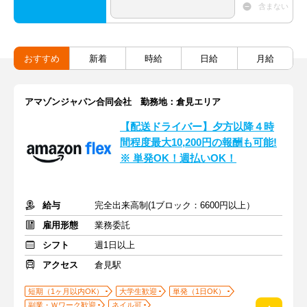
含まない
おすすめ
新着
時給
日給
月給
アマゾンジャパン合同会社 勤務地：倉見エリア
【配送ドライバー】夕方以降４時
間程度最大10,200円の報酬も可能!
※ 単発OK！週払いOK！
給与
完全出来高制(1ブロック：6600円以上）
雇用形態
業務委託
シフト
週1日以上
アクセス
倉見駅
短期（1ヶ月以内OK）
大学生歓迎
単発（1日OK）
副業・Ｗワーク歓迎
ネイル可