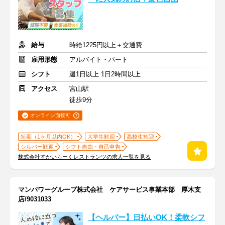
給与
時給1225円以上＋交通費
雇用形態
アルバイト・パート
シフト
週1日以上 1日2時間以上
アクセス
宮山駅
徒歩9分
オンライン面接可
短期（1ヶ月以内OK）
大学生歓迎
高校生歓迎
シルバー歓迎
シフト自由・自己申告
株式会社すかいらーくレストランツの求人一覧を見る
マンパワーグループ株式会社 ケアサービス事業本部 厚木支
店/9031033
【ヘルパー】日払いOK！柔軟シフ