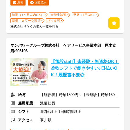
急募
面接確約
短期（1ヶ月以内OK）
大学生歓迎
単発（1日OK）
副業・Ｗワーク歓迎
ネイル可
株式会社りらくの求人一覧を見る
マンパワーグループ株式会社 ケアサービス事業本部 厚木支
店/903103
【施設staff】未経験・無資格OK！
柔軟シフトで働きやすい♪日払いO
K！履歴書不要◎
給与
【経験者】時給1800円～【未経験】時給1600円～ ※交通費全額
雇用形態
派遣社員
シフト
週2日以上 1日6時間以上
アクセス
寒川駅