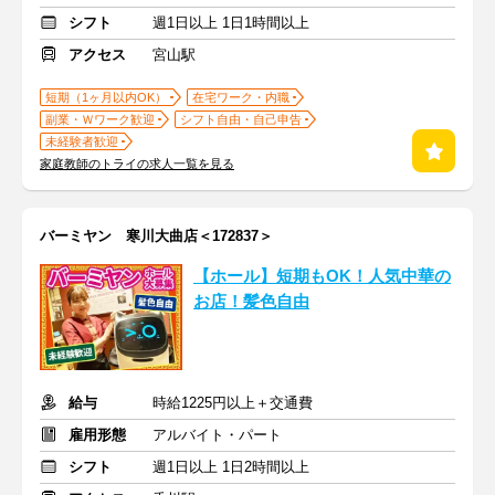
シフト
週1日以上 1日1時間以上
アクセス
宮山駅
短期（1ヶ月以内OK）
在宅ワーク・内職
副業・Ｗワーク歓迎
シフト自由・自己申告
未経験者歓迎
家庭教師のトライの求人一覧を見る
バーミヤン 寒川大曲店＜172837＞
【ホール】短期もOK！人気中華の
お店！髪色自由
給与
時給1225円以上＋交通費
雇用形態
アルバイト・パート
シフト
週1日以上 1日2時間以上