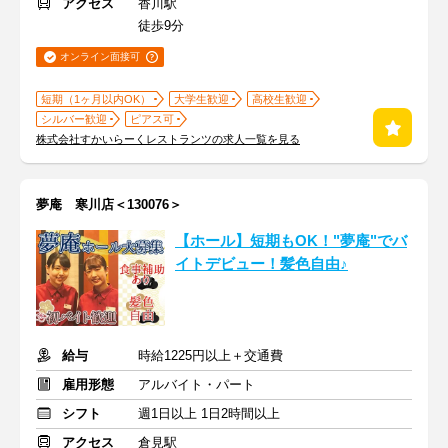
アクセス
香川駅
徒歩9分
オンライン面接可
短期（1ヶ月以内OK）
大学生歓迎
高校生歓迎
シルバー歓迎
ピアス可
株式会社すかいらーくレストランツの求人一覧を見る
夢庵 寒川店＜130076＞
【ホール】短期もOK！"夢庵"でバ
イトデビュー！髪色自由♪
給与
時給1225円以上＋交通費
雇用形態
アルバイト・パート
シフト
週1日以上 1日2時間以上
アクセス
倉見駅