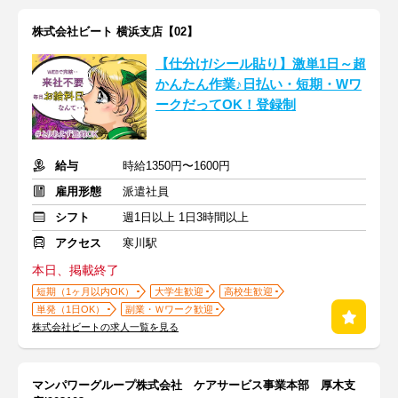
株式会社ビート 横浜支店【02】
【仕分け/シール貼り】激単1日～超
かんたん作業♪日払い・短期・Wワ
ークだってOK！登録制
給与
時給1350円〜1600円
雇用形態
派遣社員
シフト
週1日以上 1日3時間以上
アクセス
寒川駅
本日、掲載終了
短期（1ヶ月以内OK）
大学生歓迎
高校生歓迎
単発（1日OK）
副業・Ｗワーク歓迎
株式会社ビートの求人一覧を見る
マンパワーグループ株式会社 ケアサービス事業本部 厚木支