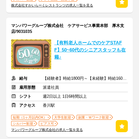
株式会社すかいらーくレストランツの求人一覧を見る
マンパワーグループ株式会社 ケアサービス事業本部 厚木支
店/903103S
【有料老人ホームでのケアSTAF
F】50~60代のシニアスタッフも在
籍♪
給与
【経験者】時給1800円～【未経験】時給1600円～ ※交通費全額
雇用形態
派遣社員
シフト
週2日以上 1日6時間以上
アクセス
香川駅
短期（1ヶ月以内OK）
大学生歓迎
副業・Ｗワーク歓迎
シルバー歓迎
ピアス可
マンパワーグループ株式会社の求人一覧を見る