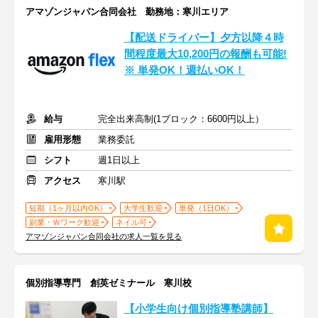
アマゾンジャパン合同会社 勤務地：寒川エリア
【配送ドライバー】夕方以降４時
間程度最大10,200円の報酬も可能!
※ 単発OK！週払いOK！
給与
完全出来高制(1ブロック：6600円以上）
雇用形態
業務委託
シフト
週1日以上
アクセス
寒川駅
短期（1ヶ月以内OK）
大学生歓迎
単発（1日OK）
副業・Ｗワーク歓迎
ネイル可
アマゾンジャパン合同会社の求人一覧を見る
個別指導専門 創英ゼミナール 寒川校
【小学生向け個別指導塾講師】