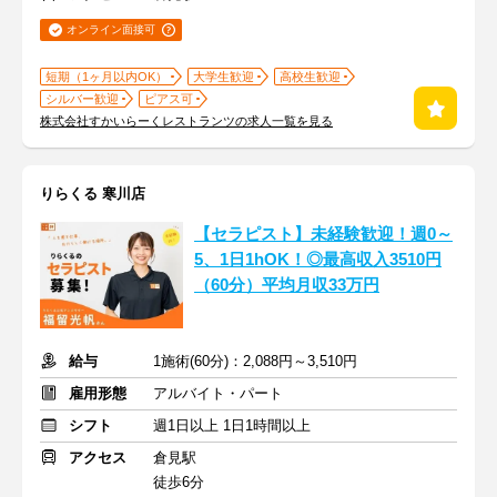
オンライン面接可
短期（1ヶ月以内OK）
大学生歓迎
高校生歓迎
シルバー歓迎
ピアス可
株式会社すかいらーくレストランツの求人一覧を見る
りらくる 寒川店
【セラピスト】未経験歓迎！週0～
5、1日1hOK！◎最高収入3510円
（60分）平均月収33万円
給与
1施術(60分)：2,088円～3,510円
雇用形態
アルバイト・パート
シフト
週1日以上 1日1時間以上
アクセス
倉見駅
徒歩6分