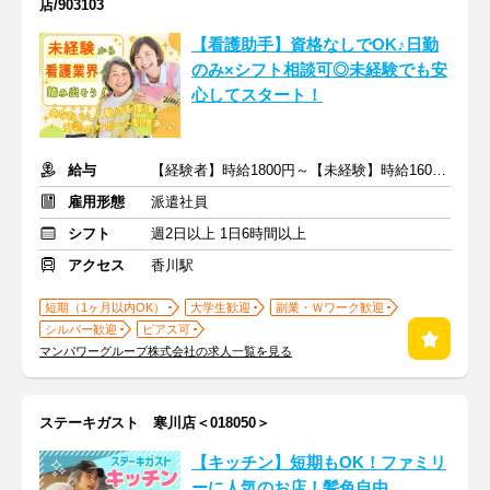
店/903103
【看護助手】資格なしでOK♪日勤
のみ×シフト相談可◎未経験でも安
心してスタート！
給与
【経験者】時給1800円～【未経験】時給1600円～ ※交通費全額
雇用形態
派遣社員
シフト
週2日以上 1日6時間以上
アクセス
香川駅
短期（1ヶ月以内OK）
大学生歓迎
副業・Ｗワーク歓迎
シルバー歓迎
ピアス可
マンパワーグループ株式会社の求人一覧を見る
ステーキガスト 寒川店＜018050＞
【キッチン】短期もOK！ファミリ
ーに人気のお店！髪色自由