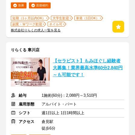
急募
面接確約
短期（1ヶ月以内OK）
大学生歓迎
単発（1日OK）
副業・Ｗワーク歓迎
ネイル可
株式会社りらくの求人一覧を見る
りらくる 寒川店
【セラピスト】もみほぐし経験者
大募集！業界最高水準60分2,840円
～も可能です！
給与
1施術(60分)：2,088円～3,510円
雇用形態
アルバイト・パート
シフト
週1日以上 1日1時間以上
アクセス
倉見駅
徒歩6分