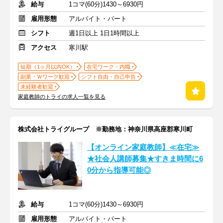
給与
1コマ(60分)1430～6930円
雇用形態
アルバイト・パート
シフト
週1日以上 1日1時間以上
アクセス
寒川駅
短期（1ヶ月以内OK）
在宅ワーク・内職
副業・Ｗワーク歓迎
シフト自由・自己申告
未経験者歓迎
家庭教師のトライの求人一覧を見る
株式会社トライグループ ※勤務地：神奈川県高座郡寒川町
【オンライン家庭教師】≪在宅≫
★社会人講師募集★すきま時間に6
0分から指導可能◎
給与
1コマ(60分)1430～6930円
雇用形態
アルバイト・パート