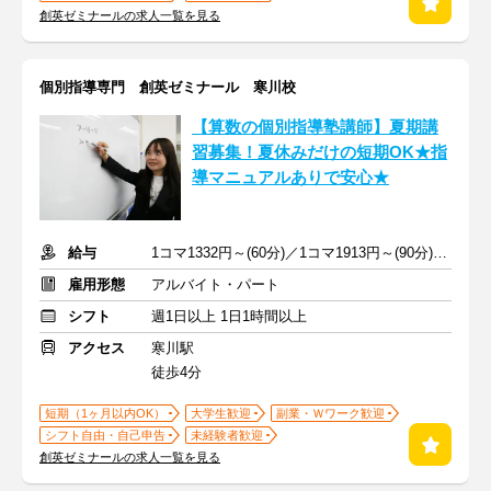
創英ゼミナールの求人一覧を見る
個別指導専門 創英ゼミナール 寒川校
【算数の個別指導塾講師】夏期講
習募集！夏休みだけの短期OK★指
導マニュアルありで安心★
給与
1コマ1332円～(60分)／1コマ1913円～(90分) ※準備報告手当込み
雇用形態
アルバイト・パート
シフト
週1日以上 1日1時間以上
アクセス
寒川駅
徒歩4分
短期（1ヶ月以内OK）
大学生歓迎
副業・Ｗワーク歓迎
シフト自由・自己申告
未経験者歓迎
創英ゼミナールの求人一覧を見る