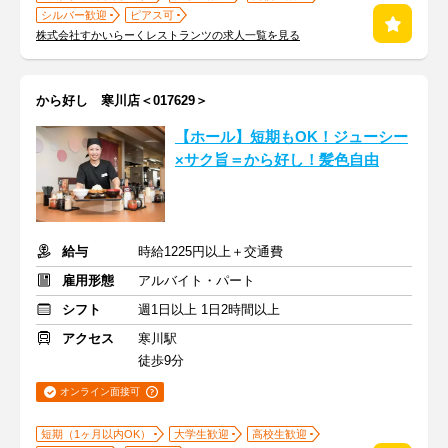
シルバー歓迎
ピアス可
株式会社すかいらーくレストランツの求人一覧を見る
から好し 寒川店＜017629＞
【ホール】短期もOK！ジューシー
×サク旨＝から好し！髪色自由
給与
時給1225円以上＋交通費
雇用形態
アルバイト・パート
シフト
週1日以上 1日2時間以上
アクセス
寒川駅
徒歩9分
オンライン面接可
短期（1ヶ月以内OK）
大学生歓迎
高校生歓迎