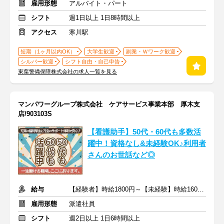
雇用形態
アルバイト・パート
シフト
週1日以上 1日8時間以上
アクセス
寒川駅
短期（1ヶ月以内OK）
大学生歓迎
副業・Ｗワーク歓迎
シルバー歓迎
シフト自由・自己申告
東葉警備保障株式会社の求人一覧を見る
マンパワーグループ株式会社 ケアサービス事業本部 厚木支
店/903103S
【看護助手】50代・60代も多数活
躍中！資格なし&未経験OK♪利用者
さんのお世話など◎
給与
【経験者】時給1800円～【未経験】時給1600円～ ※交通費全額
雇用形態
派遣社員
シフト
週2日以上 1日6時間以上