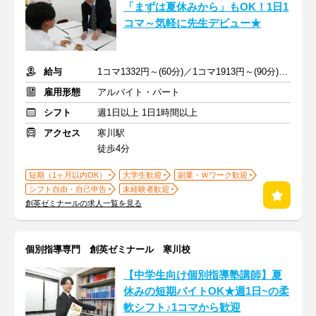
「まずは夏休みから」もOK！1日1
コマ～気軽に先生デビュー★
給与
1コマ1332円～(60分)／1コマ1913円～(90分) ※準備報告手当込み
雇用形態
アルバイト・パート
シフト
週1日以上 1日1時間以上
アクセス
寒川駅
徒歩4分
短期（1ヶ月以内OK）
大学生歓迎
副業・Ｗワーク歓迎
シフト自由・自己申告
未経験者歓迎
創英ゼミナールの求人一覧を見る
個別指導専門 創英ゼミナール 寒川校
【中学生向け個別指導塾講師】夏
休みの短期バイトOK★週1日~の柔
軟シフト♪1コマから歓迎