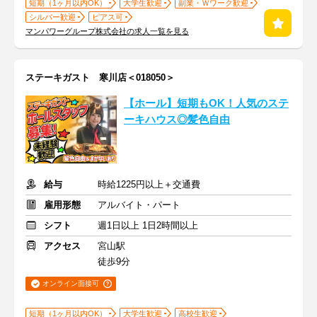
短期（1ヶ月以内OK）
大学生歓迎
副業・Ｗワーク歓迎
シルバー歓迎
ピアス可
マンパワーグループ株式会社の求人一覧を見る
ステーキガスト 寒川店＜018050＞
【ホール】短期もOK！人気のステ
ーキハウス◎髪色自由
給与
時給1225円以上＋交通費
雇用形態
アルバイト・パート
シフト
週1日以上 1日2時間以上
アクセス
宮山駅
徒歩9分
オンライン面接可
短期（1ヶ月以内OK）
大学生歓迎
高校生歓迎