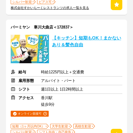
シルバー歓迎
ピアス可
株式会社すかいらーくレストランツの求人一覧を見る
バーミヤン 寒川大曲店＜172837＞
【キッチン】短期もOK！まかない
あり＆髪色自由
給与
時給1225円以上＋交通費
雇用形態
アルバイト・パート
シフト
週1日以上 1日2時間以上
アクセス
香川駅
徒歩9分
オンライン面接可
短期（1ヶ月以内OK）
大学生歓迎
高校生歓迎
シルバー歓迎
シフト自由・自己申告