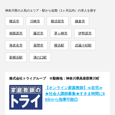
神奈川県の人気のエリア・駅から短期（1ヶ月以内）の求人を探す
横浜市
川崎市
横須賀市
鎌倉市
相模原市
藤沢市
茅ヶ崎市
伊勢原市
海老名市
座間市
横浜駅
武蔵小杉駅
新横浜駅
溝の口駅
株式会社トライグループ ※勤務地：神奈川県高座郡寒川町
【オンライン家庭教師】≪在宅≫
★社会人講師募集★すきま時間に6
0分から指導可能◎