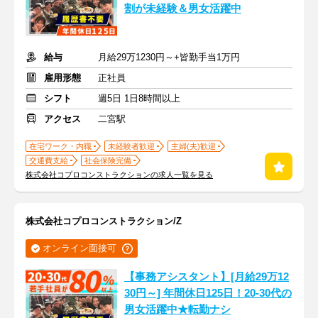
割が未経験＆男女活躍中
給与
月給29万1230円～+皆勤手当1万円
雇用形態
正社員
シフト
週5日 1日8時間以上
アクセス
二宮駅
在宅ワーク・内職
未経験者歓迎
主婦(夫)歓迎
交通費支給
社会保険完備
株式会社コプロコンストラクションの求人一覧を見る
株式会社コプロコンストラクション/Z
オンライン面接可
【事務アシスタント】[月給29万12
30円～] 年間休日125日！20-30代の
男女活躍中★転勤ナシ