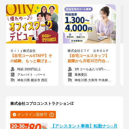
Ｏｌｌｙ株式会社
株式会社ＣＴＦ ＧＲＯＵＰ
株
【在宅コールSTAFF】そ
【在宅コールスタッフ】
【
の経験、もっと稼げます
副業から月収10万円台も♪
ら
★完全在宅×時給2,000円
完全在宅×時給換算1,300
研
時給 2000円以上
1件コールあたり5円～55円 ※時給換算1,300円～4,000円
～！WEB面接OK◎
～4,000円★
ト
アルバイト・パート
業務委託
神奈川県 横浜市 西区
神奈川県 大和市 中央林間駅周辺
株式会社コプロコンストラクション/Z
オンライン面接可
【アシスタント事務】転勤ナシ♪月