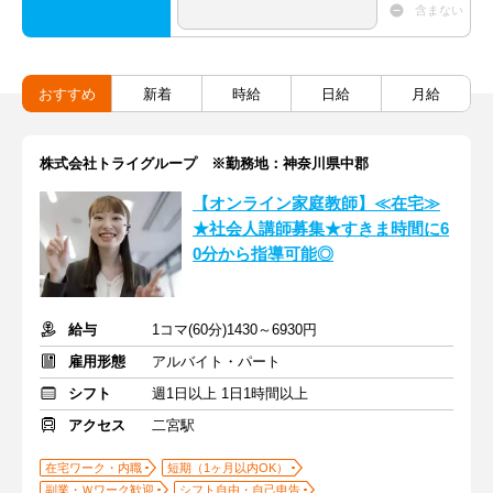
含まない
おすすめ
新着
時給
日給
月給
株式会社トライグループ ※勤務地：神奈川県中郡
【オンライン家庭教師】≪在宅≫
★社会人講師募集★すきま時間に6
0分から指導可能◎
給与
1コマ(60分)1430～6930円
雇用形態
アルバイト・パート
シフト
週1日以上 1日1時間以上
アクセス
二宮駅
在宅ワーク・内職
短期（1ヶ月以内OK）
副業・Ｗワーク歓迎
シフト自由・自己申告