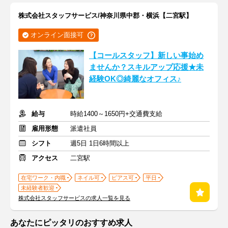
株式会社スタッフサービス/神奈川県中郡・横浜【二宮駅】
オンライン面接可
【コールスタッフ】新しい事始め
ませんか？スキルアップ応援★未
経験OK◎綺麗なオフィス♪
給与
時給1400～1650円+交通費支給
雇用形態
派遣社員
シフト
週5日 1日6時間以上
アクセス
二宮駅
在宅ワーク・内職
ネイル可
ピアス可
平日
未経験者歓迎
株式会社スタッフサービスの求人一覧を見る
あなたにピッタリのおすすめ求人