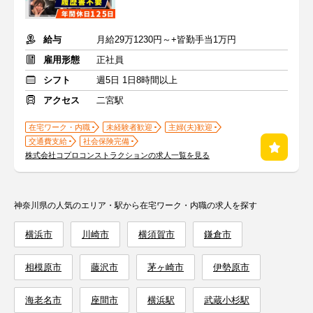
給与
月給29万1230円～+皆勤手当1万円
雇用形態
正社員
シフト
週5日 1日8時間以上
アクセス
二宮駅
在宅ワーク・内職
未経験者歓迎
主婦(夫)歓迎
交通費支給
社会保険完備
株式会社コプロコンストラクションの求人一覧を見る
神奈川県の人気のエリア・駅から在宅ワーク・内職の求人を探す
横浜市
川崎市
横須賀市
鎌倉市
相模原市
藤沢市
茅ヶ崎市
伊勢原市
海老名市
座間市
横浜駅
武蔵小杉駅