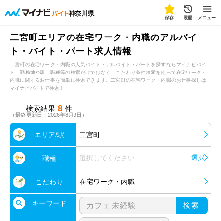
神奈川県
保存
履歴
メニュー
二宮町エリアの在宅ワーク・内職のアルバイ
ト・バイト・パート求人情報
二宮町の在宅ワーク・内職の人気バイト・アルバイト・パートを探すならマイナビバイ
ト。勤務地や駅、職種等の検索だけではなく、こだわり条件検索を使って在宅ワーク・
内職に関するお仕事を簡単に検索できます。二宮町の在宅ワーク・内職のお仕事探しは
マイナビバイトで検索！
8
検索結果
件
（最終更新日：2026年8月9日）
エリア/駅
二宮町
選択してください
選択
職種
在宅ワーク・内職
こだわり
キーワード
検索