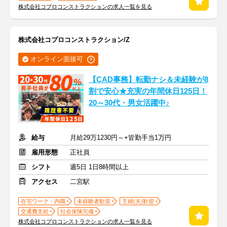
株式会社コプロコンストラクションの求人一覧を見る
株式会社コプロコンストラクション/Z
オンライン面接可
【CAD事務】転勤ナシ＆未経験が8
割で安心★充実の年間休日125日！
20～30代・男女活躍中♪
給与
月給29万1230円～+皆勤手当1万円
雇用形態
正社員
シフト
週5日 1日8時間以上
アクセス
二宮駅
在宅ワーク・内職
未経験者歓迎
主婦(夫)歓迎
交通費支給
社会保険完備
株式会社コプロコンストラクションの求人一覧を見る