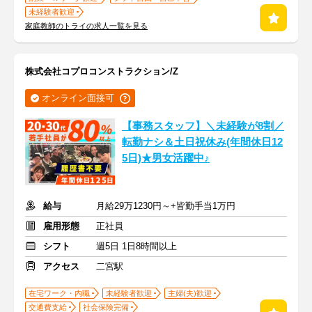
未経験者歓迎
家庭教師のトライの求人一覧を見る
株式会社コプロコンストラクション/Z
オンライン面接可
【事務スタッフ】＼未経験が8割／
転勤ナシ＆土日祝休み(年間休日12
5日)★男女活躍中♪
給与
月給29万1230円～+皆勤手当1万円
雇用形態
正社員
シフト
週5日 1日8時間以上
アクセス
二宮駅
在宅ワーク・内職
未経験者歓迎
主婦(夫)歓迎
交通費支給
社会保険完備