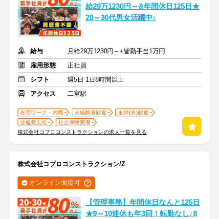
給29万1230円～&年間休日125日★
20～30代男女活躍中♪
給与
月給29万1230円～+皆勤手当1万円
雇用形態
正社員
シフト
週5日 1日8時間以上
アクセス
二宮駅
在宅ワーク・内職
未経験者歓迎
主婦(夫)歓迎
交通費支給
社会保険完備
株式会社コプロコンストラクションの求人一覧を見る
株式会社コプロコンストラクション/Z
オンライン面接可
【管理事務】年間休日なんと125日
★9～10連休も年3回！転勤なし♪8