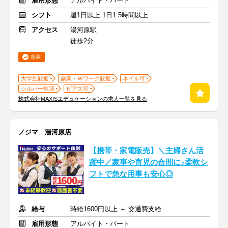
雇用形態
アルバイト・パート
シフト
週1日以上 1日1.5時間以上
アクセス
湯河原駅
徒歩2分
急募
大学生歓迎
副業・Ｗワーク歓迎
ネイル可
シルバー歓迎
ピアス可
株式会社MAXISエデュケーションの求人一覧を見る
ノジマ 湯河原店
【携帯・家電販売】＼主婦さん活
躍中／家事や育児の合間に♪柔軟シ
フトで急な用事も安心◎
給与
時給1600円以上 ＋ 交通費支給
雇用形態
アルバイト・パート