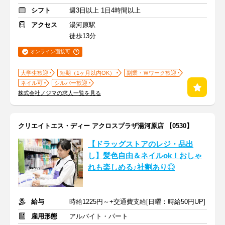
シフト
週3日以上 1日4時間以上
アクセス
湯河原駅
徒歩13分
オンライン面接可
大学生歓迎
短期（1ヶ月以内OK）
副業・Ｗワーク歓迎
ネイル可
シルバー歓迎
株式会社ノジマの求人一覧を見る
クリエイトエス・ディー アクロスプラザ湯河原店 【0530】
【ドラッグストアのレジ・品出
し】髪色自由＆ネイルok！おしゃ
れも楽しめる♪社割あり◎
給与
時給1225円～+交通費支給[日曜：時給50円UP]
雇用形態
アルバイト・パート