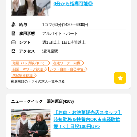
0分から指導可能◎
給与
1コマ(60分)1430～6930円
雇用形態
アルバイト・パート
シフト
週1日以上 1日1時間以上
アクセス
湯河原駅
短期（1ヶ月以内OK）
在宅ワーク・内職
副業・Ｗワーク歓迎
シフト自由・自己申告
未経験者歓迎
家庭教師のトライの求人一覧を見る
ニュー・クイック 湯河原店(4209)
【お肉・お惣菜販売店スタッフ】
時短勤務＆扶養内OK★未経験歓
迎！<土日祝100円UP>