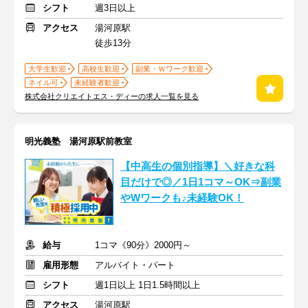
シフト
週3日以上
アクセス
湯河原駅
徒歩13分
大学生歓迎
高校生歓迎
副業・Ｗワーク歓迎
ネイル可
未経験者歓迎
株式会社クリエイトエス・ディーの求人一覧を見る
明光義塾 湯河原駅前教室
【中高生の個別指導】＼好きな科
目だけで◎／1日1コマ～OK⇒副業
やWワークも♪未経験OK！
給与
1コマ《90分》2000円～
雇用形態
アルバイト・パート
シフト
週1日以上 1日1.5時間以上
アクセス
湯河原駅