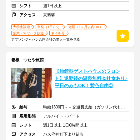
シフト
週1日以上
アクセス
真鶴駅
大学生歓迎
単発（1日OK）
短期（1ヶ月以内OK）
副業・Ｗワーク歓迎
ネイル可
アマゾンジャパン合同会社の求人一覧を見る
箱根 つたや旅館
【旅館型ゲストハウスのフロン
ト】退勤後の温泉無料＆社食あり♪
平日のみもOK！髪色自由◎
給与
時給1300円～＋交通費支給（ガソリン代も規定内支給）
雇用形態
アルバイト・パート
シフト
週1日以上 1日6時間以上
アクセス
バス停神社下より徒歩