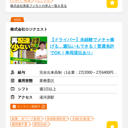
シルバー歓迎
ピアス可
株式会社美装フジモトの求人一覧を見る
NEW
株式会社ロジクエスト
【ドライバー】未経験でメチャ稼
げる…週払いもできる！普通免許
でOK！車両貸出あり♪
給与
完全出来高制（1企業：2万2000～2万6400円※1日あたり）
雇用形態
業務委託
シフト
週1日以上
アクセス
湯河原駅
オンライン面接可
副業・Ｗワーク歓迎
未経験者歓迎
主婦(夫)歓迎
履歴書不要
髪型自由