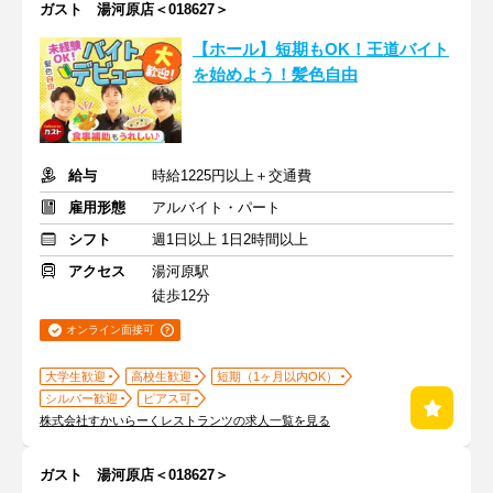
ガスト 湯河原店＜018627＞
【ホール】短期もOK！王道バイト
を始めよう！髪色自由
給与
時給1225円以上＋交通費
雇用形態
アルバイト・パート
シフト
週1日以上 1日2時間以上
アクセス
湯河原駅
徒歩12分
オンライン面接可
大学生歓迎
高校生歓迎
短期（1ヶ月以内OK）
シルバー歓迎
ピアス可
株式会社すかいらーくレストランツの求人一覧を見る
ガスト 湯河原店＜018627＞