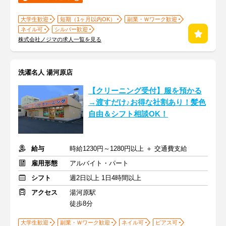
大学生歓迎
短期（1ヶ月以内OK）
副業・Ｗワーク歓迎
ネイル可
シルバー歓迎
株式会社ノジマの求人一覧を見る
洗濯名人 湯河原店
【クリーニング受付】服を預かる
→渡すだけ♪お得な社割あり！髪色
自由＆シフト相談OK！
給与
時給1230円～1280円以上 ＋ 交通費支給
雇用形態
アルバイト・パート
シフト
週2日以上 1日4時間以上
アクセス
湯河原駅
徒歩8分
大学生歓迎
副業・Ｗワーク歓迎
ネイル可
ピアス可