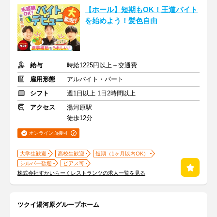
【ホール】短期もOK！王道バイト
を始めよう！髪色自由
給与
時給1225円以上＋交通費
雇用形態
アルバイト・パート
シフト
週1日以上 1日2時間以上
アクセス
湯河原駅
徒歩12分
オンライン面接可
大学生歓迎
高校生歓迎
短期（1ヶ月以内OK）
シルバー歓迎
ピアス可
株式会社すかいらーくレストランツの求人一覧を見る
ツクイ湯河原グループホーム