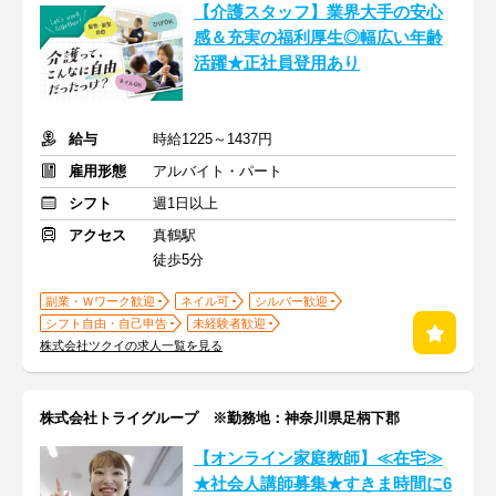
【介護スタッフ】業界大手の安心
感＆充実の福利厚生◎幅広い年齢
活躍★正社員登用あり
給与
時給1225～1437円
雇用形態
アルバイト・パート
シフト
週1日以上
アクセス
真鶴駅
徒歩5分
副業・Ｗワーク歓迎
ネイル可
シルバー歓迎
シフト自由・自己申告
未経験者歓迎
株式会社ツクイの求人一覧を見る
株式会社トライグループ ※勤務地：神奈川県足柄下郡
【オンライン家庭教師】≪在宅≫
★社会人講師募集★すきま時間に6