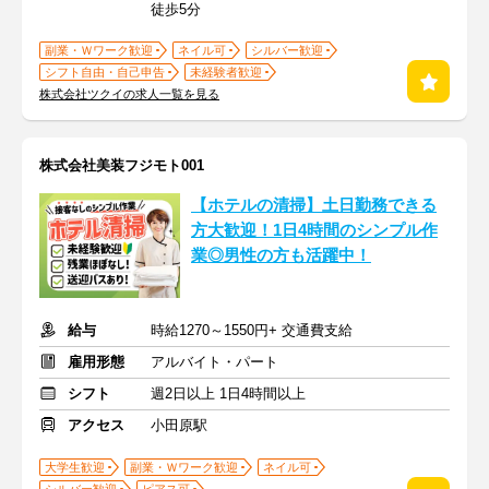
徒歩5分
副業・Ｗワーク歓迎
ネイル可
シルバー歓迎
シフト自由・自己申告
未経験者歓迎
株式会社ツクイの求人一覧を見る
株式会社美装フジモト001
【ホテルの清掃】土日勤務できる
方大歓迎！1日4時間のシンプル作
業◎男性の方も活躍中！
給与
時給1270～1550円+ 交通費支給
雇用形態
アルバイト・パート
シフト
週2日以上 1日4時間以上
アクセス
小田原駅
大学生歓迎
副業・Ｗワーク歓迎
ネイル可