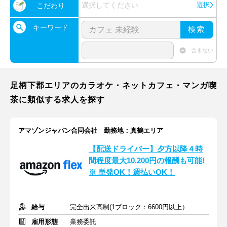
選択してください
選択
こだわり
キーワード
検索
含まない
足柄下郡エリアのカラオケ・ネットカフェ・マンガ喫
茶に類似する求人を探す
アマゾンジャパン合同会社 勤務地：真鶴エリア
【配送ドライバー】夕方以降４時
間程度最大10,200円の報酬も可能!
※ 単発OK！週払いOK！
給与
完全出来高制(1ブロック：6600円以上）
雇用形態
業務委託