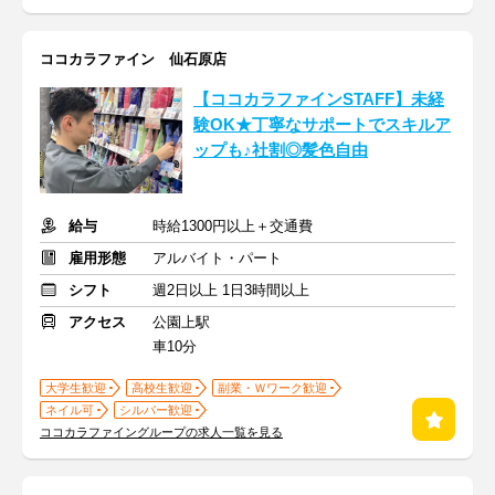
ココカラファイン 仙石原店
【ココカラファインSTAFF】未経
験OK★丁寧なサポートでスキルア
ップも♪社割◎髪色自由
給与
時給1300円以上＋交通費
雇用形態
アルバイト・パート
シフト
週2日以上 1日3時間以上
アクセス
公園上駅
車10分
大学生歓迎
高校生歓迎
副業・Ｗワーク歓迎
ネイル可
シルバー歓迎
ココカラファイングループの求人一覧を見る