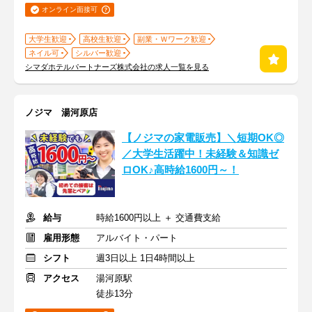
オンライン面接可
大学生歓迎
高校生歓迎
副業・Ｗワーク歓迎
ネイル可
シルバー歓迎
シマダホテルパートナーズ株式会社の求人一覧を見る
ノジマ 湯河原店
【ノジマの家電販売】＼短期OK◎
／大学生活躍中！未経験＆知識ゼ
ロOK♪高時給1600円～！
給与
時給1600円以上 ＋ 交通費支給
雇用形態
アルバイト・パート
シフト
週3日以上 1日4時間以上
アクセス
湯河原駅
徒歩13分