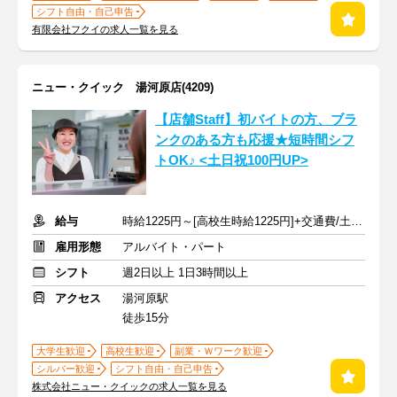
シフト自由・自己申告
有限会社フクイの求人一覧を見る
ニュー・クイック 湯河原店(4209)
【店舗Staff】初バイトの方、ブラ
ンクのある方も応援★短時間シフ
トOK♪ <土日祝100円UP>
給与
時給1225円～[高校生時給1225円]+交通費/土日祝+100円
雇用形態
アルバイト・パート
シフト
週2日以上 1日3時間以上
アクセス
湯河原駅
徒歩15分
大学生歓迎
高校生歓迎
副業・Ｗワーク歓迎
シルバー歓迎
シフト自由・自己申告
株式会社ニュー・クイックの求人一覧を見る