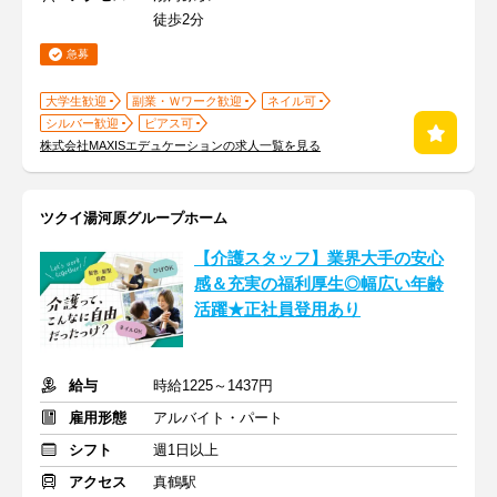
徒歩2分
急募
大学生歓迎
副業・Ｗワーク歓迎
ネイル可
シルバー歓迎
ピアス可
株式会社MAXISエデュケーションの求人一覧を見る
ツクイ湯河原グループホーム
【介護スタッフ】業界大手の安心
感＆充実の福利厚生◎幅広い年齢
活躍★正社員登用あり
給与
時給1225～1437円
雇用形態
アルバイト・パート
シフト
週1日以上
アクセス
真鶴駅