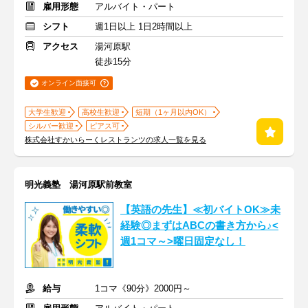
雇用形態
アルバイト・パート
シフト
週1日以上 1日2時間以上
アクセス
湯河原駅
徒歩15分
オンライン面接可
大学生歓迎
高校生歓迎
短期（1ヶ月以内OK）
シルバー歓迎
ピアス可
株式会社すかいらーくレストランツの求人一覧を見る
明光義塾 湯河原駅前教室
【英語の先生】≪初バイトOK≫未
経験◎まずはABCの書き方から♪<
週1コマ～>曜日固定なし！
給与
1コマ《90分》2000円～