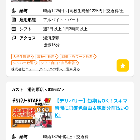
給与
時給1225円～[高校生時給1225円]+交通費/土日祝+100円
雇用形態
アルバイト・パート
シフト
週2日以上 1日3時間以上
アクセス
湯河原駅
徒歩15分
大学生歓迎
高校生歓迎
副業・Ｗワーク歓迎
シルバー歓迎
シフト自由・自己申告
株式会社ニュー・クイックの求人一覧を見る
ガスト 湯河原店＜018627＞
【デリバリー】短期もOK！スキマ
時間に◎髪色自由＆稼働分前払いO
K♪
給与
時給1325円以上＋交通費