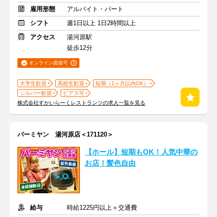
雇用形態
アルバイト・パート
シフト
週1日以上 1日2時間以上
アクセス
湯河原駅
徒歩12分
オンライン面接可
大学生歓迎
高校生歓迎
短期（1ヶ月以内OK）
シルバー歓迎
ピアス可
株式会社すかいらーくレストランツの求人一覧を見る
バーミヤン 湯河原店＜171120＞
【ホール】短期もOK！人気中華の
お店！髪色自由
給与
時給1225円以上＋交通費