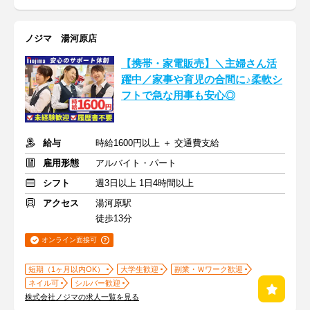
ノジマ 湯河原店
【携帯・家電販売】＼主婦さん活
躍中／家事や育児の合間に♪柔軟シ
フトで急な用事も安心◎
給与
時給1600円以上 ＋ 交通費支給
雇用形態
アルバイト・パート
シフト
週3日以上 1日4時間以上
アクセス
湯河原駅
徒歩13分
オンライン面接可
短期（1ヶ月以内OK）
大学生歓迎
副業・Ｗワーク歓迎
ネイル可
シルバー歓迎
株式会社ノジマの求人一覧を見る