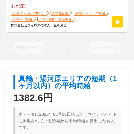
2
あと
日
短期（1ヶ月以内OK）
大学生歓迎
副業・Ｗワーク歓迎
シルバー歓迎
シフト自由・自己申告
株式会社ゼフィロスの求人一覧を見る
1
前のページへ
次のページへ
真鶴・湯河原エリアの短期（1
ヶ月以内）の平均時給
1382.6円
本データは2026年08月06日時点で、マイナビバイト
に掲載されている給与から平均時給を算出したもの
です。