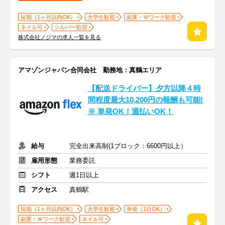
短期（1ヶ月以内OK）
大学生歓迎
副業・Ｗワーク歓迎
ネイル可
シルバー歓迎
株式会社ノジマの求人一覧を見る
アマゾンジャパン合同会社 勤務地：真鶴エリア
【配送ドライバー】夕方以降４時
間程度最大10,200円の報酬も可能!
※ 単発OK！週払いOK！
給与
完全出来高制(1ブロック：6600円以上）
雇用形態
業務委託
シフト
週1日以上
アクセス
真鶴駅
短期（1ヶ月以内OK）
大学生歓迎
単発（1日OK）
副業・Ｗワーク歓迎
ネイル可