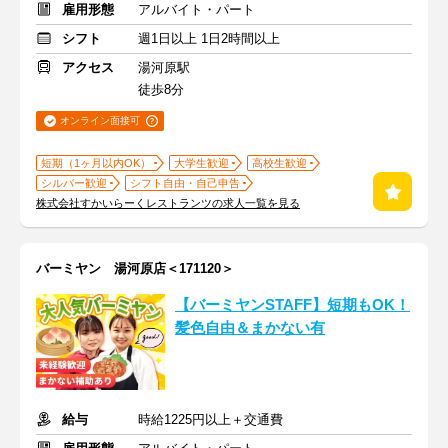
雇用形態
アルバイト・パート
シフト
週1日以上 1日2時間以上
アクセス
湯河原駅
徒歩8分
オンライン面接可
短期（1ヶ月以内OK）
大学生歓迎
高校生歓迎
シルバー歓迎
シフト自由・自己申告
株式会社すかいらーくレストランツの求人一覧を見る
バーミヤン 湯河原店＜171120＞
【バーミヤンSTAFF】短期もOK！
髪色自由＆まかない有
給与
時給1225円以上＋交通費