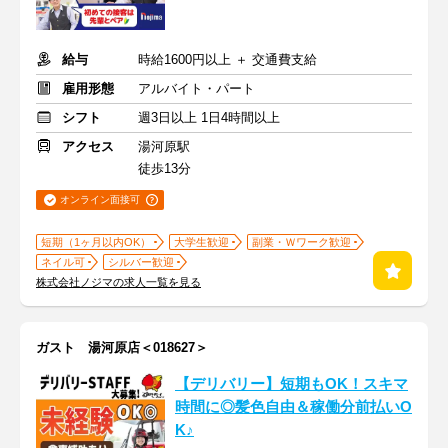
給与
時給1600円以上 ＋ 交通費支給
雇用形態
アルバイト・パート
シフト
週3日以上 1日4時間以上
アクセス
湯河原駅
徒歩13分
オンライン面接可
短期（1ヶ月以内OK）
大学生歓迎
副業・Ｗワーク歓迎
ネイル可
シルバー歓迎
株式会社ノジマの求人一覧を見る
ガスト 湯河原店＜018627＞
【デリバリー】短期もOK！スキマ
時間に◎髪色自由＆稼働分前払いO
K♪