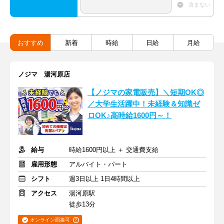
含まない
おすすめ
新着
時給
日給
月給
ノジマ 湯河原店
【ノジマの家電販売】＼短期OK◎
／大学生活躍中！未経験＆知識ゼ
ロOK♪高時給1600円～！
給与
時給1600円以上 ＋ 交通費支給
雇用形態
アルバイト・パート
シフト
週3日以上 1日4時間以上
アクセス
湯河原駅
徒歩13分
オンライン面接可