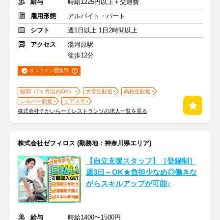
給与
時給1225円以上＋交通費
雇用形態
アルバイト・パート
シフト
週1日以上 1日2時間以上
アクセス
湯河原駅
徒歩12分
オンライン面接可
短期（1ヶ月以内OK）
大学生歓迎
高校生歓迎
シルバー歓迎
ピアス可
株式会社すかいらーくレストランツの求人一覧を見る
株式会社ゼフィロス (勤務地：神奈川県エリア)
【自立支援スタッフ】［登録制］
週3日～OK★負担少なめ◎働きな
がらスキルアップが可能♪
給与
時給1400〜1500円