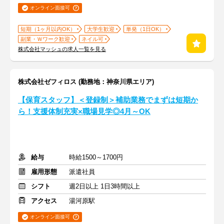
オンライン面接可
短期（1ヶ月以内OK）
大学生歓迎
単発（1日OK）
副業・Ｗワーク歓迎
ネイル可
株式会社マッシュの求人一覧を見る
株式会社ゼフィロス (勤務地：神奈川県エリア)
【保育スタッフ】＜登録制＞補助業務でまずは短期か
ら！支援体制充実×職場見学◎4月～OK
給与
時給1500～1700円
雇用形態
派遣社員
シフト
週2日以上 1日3時間以上
アクセス
湯河原駅
オンライン面接可