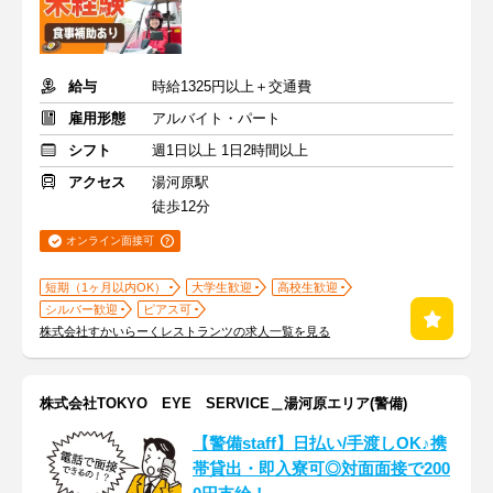
給与
時給1325円以上＋交通費
雇用形態
アルバイト・パート
シフト
週1日以上 1日2時間以上
アクセス
湯河原駅
徒歩12分
オンライン面接可
短期（1ヶ月以内OK）
大学生歓迎
高校生歓迎
シルバー歓迎
ピアス可
株式会社すかいらーくレストランツの求人一覧を見る
株式会社TOKYO EYE SERVICE＿湯河原エリア(警備)
【警備staff】日払い/手渡しOK♪携
帯貸出・即入寮可◎対面面接で200