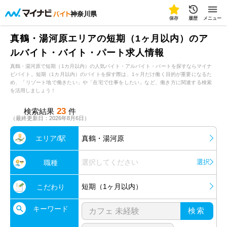
神奈川県
保存
履歴
メニュー
真鶴・湯河原エリアの短期（1ヶ月以内）のア
ルバイト・バイト・パート求人情報
真鶴・湯河原で短期（1カ月以内）の人気バイト・アルバイト・パートを探すならマイナ
ビバイト。短期（1カ月以内）のバイトを探す際は、1ヶ月だけ働く目的が重要になるた
め、「リゾート地で働きたい」や「在宅で仕事をしたい」など、働き方に関連する検索
を活用しましょう！
23
検索結果
件
（最終更新日：2026年8月6日）
エリア/駅
真鶴・湯河原
選択してください
選択
職種
短期（1ヶ月以内）
こだわり
キーワード
検索