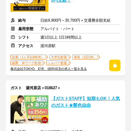
0円支給！
給与
日給9,900円～30,700円＋交通費全額支給
雇用形態
アルバイト・パート
シフト
週1日以上 1日1時間以上
アクセス
湯河原駅
短期（1ヶ月以内OK）
大学生歓迎
単発（1日OK）
副業・Ｗワーク歓迎
シルバー歓迎
株式会社TOKYO EYE SERVICEの求人一覧を見る
ガスト 湯河原店＜018627＞
【ガストSTAFF】短期もOK！人気
のガスト★髪色自由