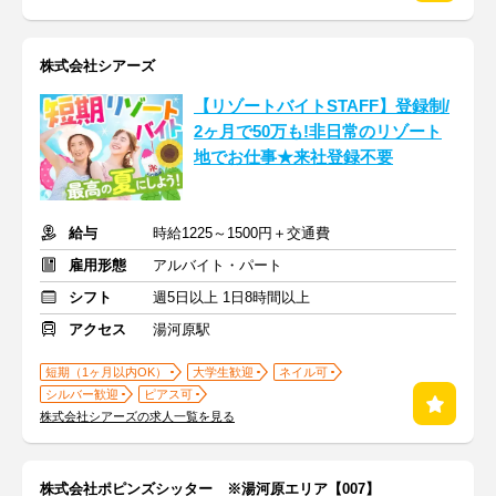
株式会社シアーズ
【リゾートバイトSTAFF】登録制/
2ヶ月で50万も!非日常のリゾート
地でお仕事★来社登録不要
給与
時給1225～1500円＋交通費
雇用形態
アルバイト・パート
シフト
週5日以上 1日8時間以上
アクセス
湯河原駅
短期（1ヶ月以内OK）
大学生歓迎
ネイル可
シルバー歓迎
ピアス可
株式会社シアーズの求人一覧を見る
株式会社ポピンズシッター ※湯河原エリア【007】