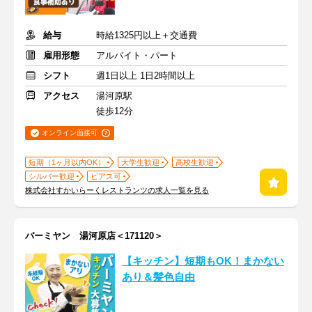
給与
時給1325円以上＋交通費
雇用形態
アルバイト・パート
シフト
週1日以上 1日2時間以上
アクセス
湯河原駅
徒歩12分
オンライン面接可
短期（1ヶ月以内OK）
大学生歓迎
高校生歓迎
シルバー歓迎
ピアス可
株式会社すかいらーくレストランツの求人一覧を見る
バーミヤン 湯河原店＜171120＞
【キッチン】短期もOK！まかない
あり＆髪色自由