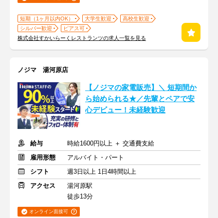
短期（1ヶ月以内OK）
大学生歓迎
高校生歓迎
シルバー歓迎
ピアス可
株式会社すかいらーくレストランツの求人一覧を見る
ノジマ 湯河原店
【ノジマの家電販売】＼ 短期間か
ら始められる★／先輩とペアで安
心デビュー！未経験歓迎
給与
時給1600円以上 ＋ 交通費支給
雇用形態
アルバイト・パート
シフト
週3日以上 1日4時間以上
アクセス
湯河原駅
徒歩13分
オンライン面接可