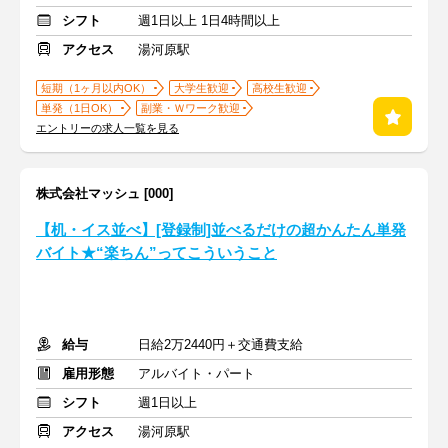
シフト
週1日以上 1日4時間以上
アクセス
湯河原駅
短期（1ヶ月以内OK）
大学生歓迎
高校生歓迎
単発（1日OK）
副業・Ｗワーク歓迎
エントリーの求人一覧を見る
株式会社マッシュ [000]
【机・イス並べ】[登録制]並べるだけの超かんたん単発
バイト★“楽ちん”ってこういうこと
給与
日給2万2440円＋交通費支給
雇用形態
アルバイト・パート
シフト
週1日以上
アクセス
湯河原駅