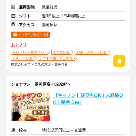
雇用形態
派遣社員
シフト
週3日以上 1日4時間以上
アクセス
湯河原駅
オンライン面接可
2
あと
日
短期（1ヶ月以内OK）
大学生歓迎
副業・Ｗワーク歓迎
シルバー歓迎
シフト自由・自己申告
株式会社ゼフィロスの求人一覧を見る
ジョナサン 湯河原店＜020207＞
【キッチン】短期もOK！未経験O
K！髪色自由♪
給与
時給1225円以上＋交通費