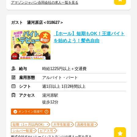
アマゾンジャパン合同会社の求人一覧を見る
ガスト 湯河原店＜018627＞
【ホール】短期もOK！王道バイト
を始めよう！髪色自由
給与
時給1225円以上＋交通費
雇用形態
アルバイト・パート
シフト
週1日以上 1日2時間以上
アクセス
湯河原駅
徒歩12分
オンライン面接可
短期（1ヶ月以内OK）
大学生歓迎
高校生歓迎
シルバー歓迎
ピアス可
株式会社すかいらーくレストランツの求人一覧を見る