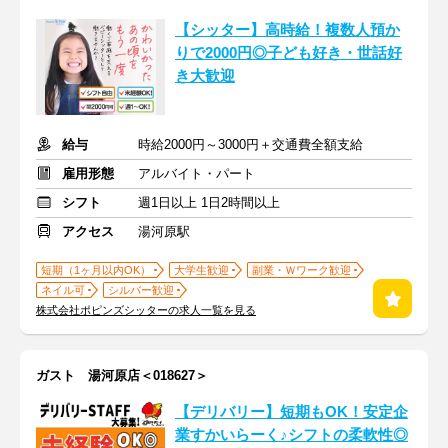
【シッター】高時給！複数人預か
りで2000円◎子ども好き・世話好
き大歓迎
給与
時給2000円～3000円＋交通費全額支給
雇用形態
アルバイト・パート
シフト
週1日以上 1日2時間以上
アクセス
湯河原駅
短期（1ヶ月以内OK）
大学生歓迎
副業・Ｗワーク歓迎
ネイル可
シルバー歓迎
株式会社ポピンズシッターの求人一覧を見る
ガスト 湯河原店＜018627＞
【デリバリー】短期もOK！安定企
業すかいらーく♪シフトの柔軟性◎