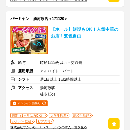
バーミヤン 湯河原店＜171120＞
【ホール】短期もOK！人気中華の
お店！髪色自由
給与
時給1225円以上＋交通費
雇用形態
アルバイト・パート
シフト
週1日以上 1日2時間以上
アクセス
湯河原駅
徒歩15分
オンライン面接可
短期（1ヶ月以内OK）
大学生歓迎
高校生歓迎
シルバー歓迎
ピアス可
株式会社すかいらーくレストランツの求人一覧を見る