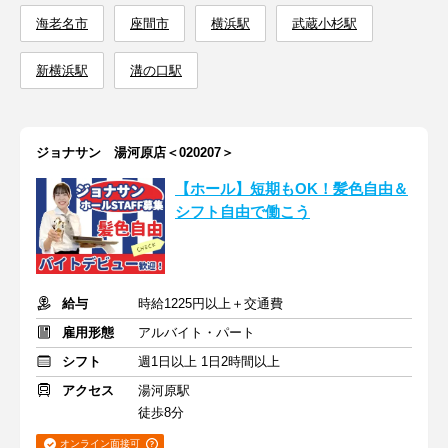
海老名市
座間市
横浜駅
武蔵小杉駅
新横浜駅
溝の口駅
ジョナサン 湯河原店＜020207＞
【ホール】短期もOK！髪色自由＆
シフト自由で働こう
給与
時給1225円以上＋交通費
雇用形態
アルバイト・パート
シフト
週1日以上 1日2時間以上
アクセス
湯河原駅
徒歩8分
オンライン面接可