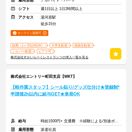
雇用形態
アルバイト・パート
シフト
週1日以上 1日2時間以上
アクセス
湯河原駅
徒歩15分
オンライン面接可
短期（1ヶ月以内OK）
大学生歓迎
高校生歓迎
シルバー歓迎
ピアス可
株式会社すかいらーくレストランツの求人一覧を見る
株式会社エントリー町田支店【WKT】
【軽作業スタッフ】シール貼り/グッズ仕分け★登録制*
申請後2h以内に給与GET★単発OK
給与
時給1500円+ 交通費 ※経験による/別途ボーナス支給あり
雇用形態
派遣社員