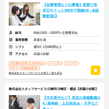
【在庫管理などの事務】長期で安
定◎サクッとWEBで登録OK♪未経
験歓迎◎
給与
時給1500～1650円+交通費支給
雇用形態
派遣社員
シフト
週5日 1日6時間以上
アクセス
武蔵小杉駅
完全週休2日制 (土日祝休み)
ネイル可
ピアス可
平日
未経験者歓迎
株式会社スタッフサービスの求人一覧を見る
株式会社スタッフサービス/川崎市川崎区・横浜【武蔵小杉駅】
【注文受付など】安定の長期勤務O
K♪高時給・土日祝休み・大手など