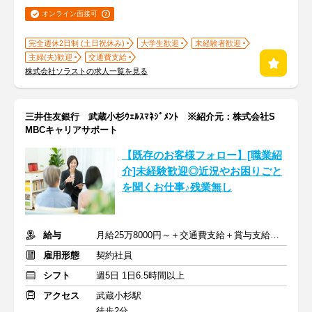
オンライン面接可
完全週休2日制 (土日祝休み)
大学生歓迎
未経験者歓迎
主婦(夫)歓迎
交通費支給
株式会社ソラストの求人一覧を見る
三井住友銀行 武蔵小杉ｳｪﾙｽﾏﾈｼﾞﾒﾝﾄ ※紹介元：株式会社S
MBCキャリアサポート
【既存のお客様フォロー】[職業紹
介]未経験歓迎◎近況やお困りごと
を聞くお仕事♪残業無し
給与
月給25万8000円～＋交通費支給＋賞与支給あり
雇用形態
契約社員
シフト
週5日 1日6.5時間以上
アクセス
武蔵小杉駅
徒歩2分