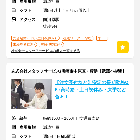
雇用形態
派遣社員
シフト
週5日以上 1日7.5時間以上
アクセス
向河原駅
徒歩3分
完全週休2日制 (土日祝休み)
在宅ワーク・内職
平日
未経験者歓迎
主婦(夫)歓迎
株式会社スタッフサービスの求人一覧を見る
株式会社スタッフサービス/川崎市中原区・横浜【武蔵小杉駅】
【注文受付など】安定の長期勤務O
K♪高時給・土日祝休み・大手など
色々！
給与
時給1500～1650円+交通費支給
雇用形態
派遣社員
シフト
週5日 1日6時間以上