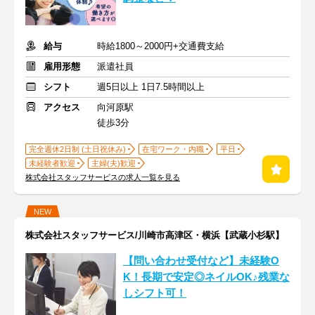
給与
時給1800～2000円+交通費支給
雇用形態
派遣社員
シフト
週5日以上 1日7.5時間以上
アクセス
向河原駅
徒歩3分
完全週休2日制 (土日祝休み)
在宅ワーク・内職
平日
未経験者歓迎
主婦(夫)歓迎
株式会社スタッフサービスの求人一覧を見る
NEW
株式会社スタッフサービス/川崎市高津区・横浜【武蔵小杉駅】
【問い合わせ受付など】未経験O
K！長期で安定◎ネイルOK♪残業な
しシフト可！