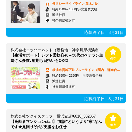
横浜シーサイドライン
並木北駅
時給1500～1650円+交通費支給
派遣社員
神奈川県横浜市
応募終了日：
8月31日
株式会社ニッソーネット（勤務地：神奈川県横浜市戸塚区）/OS-1944
【生活サポート】シフト柔軟◎40～50代のベテラン主
婦さん多数♪短期も日払いもOK◎
横浜市営地下鉄ブルーライン（関内－湘南台）
踊場駅
時給1500～2250円 ※交通費全額
派遣社員
神奈川県横浜市
応募終了日：
8月31日
株式会社ツクイスタッフ 横浜支店/6010_332867
【高齢者マンションstaff】"施設"というより"家"なん
です★見回り/介助/支援をお任せ