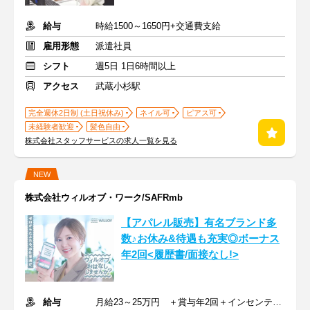
給与
時給1500～1650円+交通費支給
雇用形態
派遣社員
シフト
週5日 1日6時間以上
アクセス
武蔵小杉駅
完全週休2日制 (土日祝休み)
ネイル可
ピアス可
未経験者歓迎
髪色自由
株式会社スタッフサービスの求人一覧を見る
NEW
株式会社ウィルオブ・ワーク/SAFRmb
【アパレル販売】有名ブランド多
数♪お休み&待遇も充実◎ボーナス
年2回<履歴書/面接なし!>
給与
月給23～25万円 ＋賞与年2回＋インセンティブ＋交通費