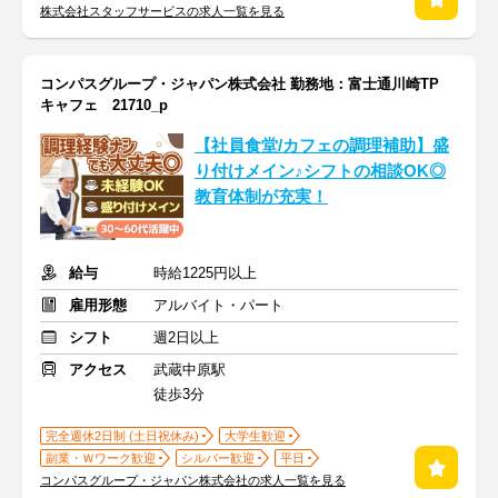
株式会社スタッフサービスの求人一覧を見る
コンパスグループ・ジャパン株式会社 勤務地：富士通川崎TP
キャフェ 21710_p
【社員食堂/カフェの調理補助】盛
り付けメイン♪シフトの相談OK◎
教育体制が充実！
給与
時給1225円以上
雇用形態
アルバイト・パート
シフト
週2日以上
アクセス
武蔵中原駅
徒歩3分
完全週休2日制 (土日祝休み)
大学生歓迎
副業・Ｗワーク歓迎
シルバー歓迎
平日
コンパスグループ・ジャパン株式会社の求人一覧を見る