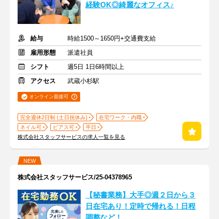
経験OK◎綺麗なオフィス♪
給与
時給1500～1650円+交通費支給
雇用形態
派遣社員
シフト
週5日 1日6時間以上
アクセス
武蔵小杉駅
オンライン面接可
完全週休2日制 (土日祝休み)
在宅ワーク・内職
ネイル可
ピアス可
平日
株式会社スタッフサービスの求人一覧を見る
NEW
株式会社スタッフサービス/25-04378965
【秘書業務】大手◎週２日から３
日在宅あり！定時で帰れる！日程
調整など！