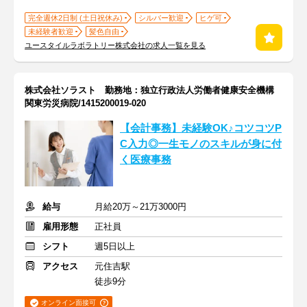
完全週休2日制 (土日祝休み)
シルバー歓迎
ヒゲ可
未経験者歓迎
髪色自由
ユースタイルラボラトリー株式会社の求人一覧を見る
株式会社ソラスト 勤務地：独立行政法人労働者健康安全機構
関東労災病院/1415200019-020
【会計事務】未経験OK♪コツコツP
C入力◎一生モノのスキルが身に付
く医療事務
給与
月給20万～21万3000円
雇用形態
正社員
シフト
週5日以上
アクセス
元住吉駅
徒歩9分
オンライン面接可