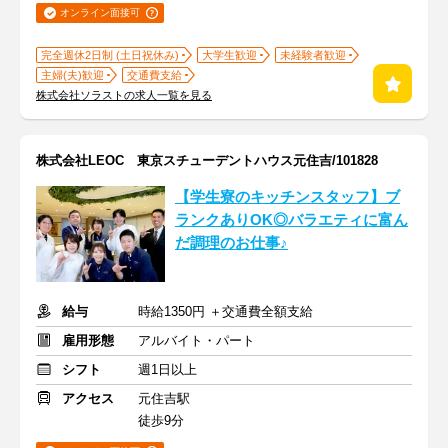
オンライン面接可
完全週休2日制 (土日祝休み)
大学生歓迎
未経験者歓迎
主婦(夫)歓迎
交通費支給
株式会社ソラストの求人一覧を見る
株式会社LEOC 東京スチューデントハウス元住吉/101828
【学生寮のキッチンスタッフ】ブ
ランクありOK◎バラエティに富ん
だ調理のお仕事♪
給与
時給1350円 ＋交通費全額支給
雇用形態
アルバイト・パート
シフト
週1日以上
アクセス
元住吉駅
徒歩9分