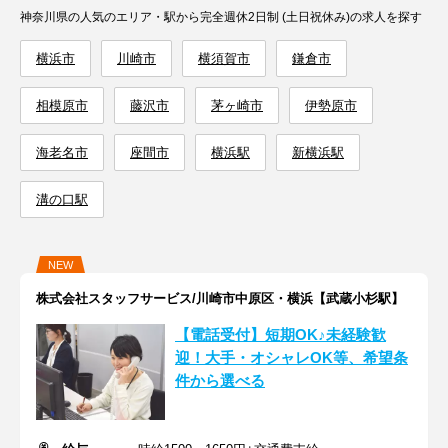
神奈川県の人気のエリア・駅から完全週休2日制 (土日祝休み)の求人を探す
横浜市
川崎市
横須賀市
鎌倉市
相模原市
藤沢市
茅ヶ崎市
伊勢原市
海老名市
座間市
横浜駅
新横浜駅
溝の口駅
NEW
株式会社スタッフサービス/川崎市中原区・横浜【武蔵小杉駅】
【電話受付】短期OK♪未経験歓
迎！大手・オシャレOK等、希望条
件から選べる