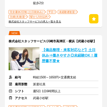
徒歩2分
完全週休2日制 (土日祝休み)
平日
未経験者歓迎
主婦(夫)歓迎
駅から5分以内
株式会社スタッフサービスの求人一覧を見る
NEW
株式会社スタッフサービス/川崎市高津区・横浜【武蔵小杉駅】
【備品整理・来客対応など】土日
休み⇒働きやすさ◎未経験OK！履
歴書不要★
給与
時給1500～1650円+交通費支給
雇用形態
派遣社員
シフト
週5日 1日6時間以上
アクセス
武蔵小杉駅