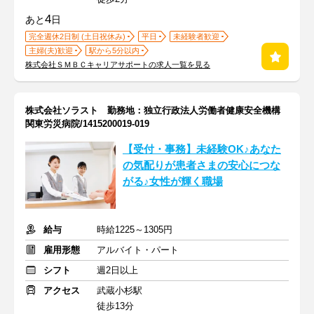
4
あと
日
完全週休2日制 (土日祝休み)
平日
未経験者歓迎
主婦(夫)歓迎
駅から5分以内
株式会社ＳＭＢＣキャリアサポートの求人一覧を見る
株式会社ソラスト 勤務地：独立行政法人労働者健康安全機構
関東労災病院/1415200019-019
【受付・事務】未経験OK♪あなた
の気配りが患者さまの安心につな
がる♪女性が輝く職場
給与
時給1225～1305円
雇用形態
アルバイト・パート
シフト
週2日以上
アクセス
武蔵小杉駅
徒歩13分