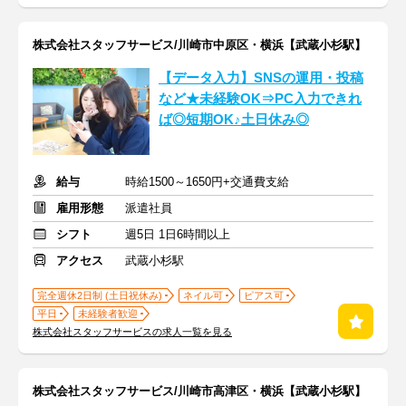
株式会社スタッフサービス/川崎市中原区・横浜【武蔵小杉駅】
【データ入力】SNSの運用・投稿
など★未経験OK⇒PC入力できれ
ば◎短期OK♪土日休み◎
給与
時給1500～1650円+交通費支給
雇用形態
派遣社員
シフト
週5日 1日6時間以上
アクセス
武蔵小杉駅
完全週休2日制 (土日祝休み)
ネイル可
ピアス可
平日
未経験者歓迎
株式会社スタッフサービスの求人一覧を見る
株式会社スタッフサービス/川崎市高津区・横浜【武蔵小杉駅】