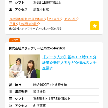
シフト
週5日 1日6時間以上
アクセス
武蔵小杉駅
完全週休2日制 (土日祝休み)
ネイル可
ピアス可
平日
未経験者歓迎
株式会社スタッフサービスの求人一覧を見る
NEW
株式会社スタッフサービス/25-04425658
【データ入力】基本１７時１５分
終業☆発注入力など☆憧れの大手
企業☆
給与
時給1600円+交通費支給
雇用形態
派遣社員
シフト
週5日以上 1日7.5時間以上
アクセス
向河原駅