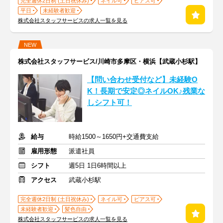
完全週休2日制 (土日祝休み)
ネイル可
ピアス可
平日
未経験者歓迎
株式会社スタッフサービスの求人一覧を見る
NEW
株式会社スタッフサービス/川崎市多摩区・横浜【武蔵小杉駅】
【問い合わせ受付など】未経験O
K！長期で安定◎ネイルOK♪残業な
しシフト可！
給与
時給1500～1650円+交通費支給
雇用形態
派遣社員
シフト
週5日 1日6時間以上
アクセス
武蔵小杉駅
完全週休2日制 (土日祝休み)
ネイル可
ピアス可
未経験者歓迎
髪色自由
株式会社スタッフサービスの求人一覧を見る