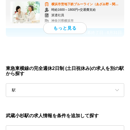
横浜市営地下鉄ブルーライン（あざみ野－関内）
仲町
時給1600～1800円+交通費支給
派遣社員
神奈川県横浜市
応募終了日：
8月31日
東急東横線の完全週休2日制 (土日祝休み)の求人を別の駅
から探す
駅
武蔵小杉駅の求人情報を条件を追加して探す