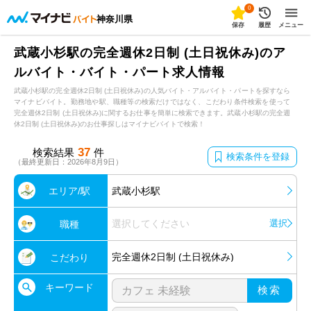
0
神奈川県
保存
履歴
メニュー
武蔵小杉駅の完全週休2日制 (土日祝休み)のア
ルバイト・バイト・パート求人情報
武蔵小杉駅の完全週休2日制 (土日祝休み)の人気バイト・アルバイト・パートを探すなら
マイナビバイト。勤務地や駅、職種等の検索だけではなく、こだわり条件検索を使って
完全週休2日制 (土日祝休み)に関するお仕事を簡単に検索できます。武蔵小杉駅の完全週
休2日制 (土日祝休み)のお仕事探しはマイナビバイトで検索！
37
検索結果
件
検索条件を登録
（最終更新日：2026年8月9日）
エリア/駅
武蔵小杉駅
選択してください
選択
職種
完全週休2日制 (土日祝休み)
こだわり
キーワード
検索