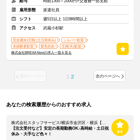
給与
時給1300～2000円+交通費一部支給
雇用形態
派遣社員
シフト
週5日以上 1日8時間以上
アクセス
武蔵小杉駅
完全週休2日制 (土日祝休み)
シルバー歓迎
未経験者歓迎
髪色自由
主婦(夫)歓迎
株式会社BREXA Nextの求人一覧を見る
1
2
前のページへ
次のページへ
あなたの検索履歴からのおすすめ求人
株式会社スタッフサービス/横浜市金沢区・横浜【並木北駅】
【注文受付など】安定の長期勤務OK♪高時給・土日祝
休み・大手など色々！