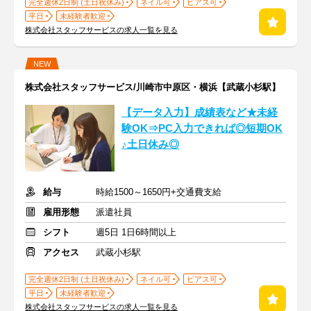
完全週休2日制 (土日祝休み)
ネイル可
ピアス可
平日
未経験者歓迎
株式会社スタッフサービスの求人一覧を見る
NEW
株式会社スタッフサービス/川崎市中原区・横浜【武蔵小杉駅】
【データ入力】成績表など★未経
験OK⇒PC入力できれば◎短期OK
♪土日休み◎
給与
時給1500～1650円+交通費支給
雇用形態
派遣社員
シフト
週5日 1日6時間以上
アクセス
武蔵小杉駅
完全週休2日制 (土日祝休み)
ネイル可
ピアス可
平日
未経験者歓迎
株式会社スタッフサービスの求人一覧を見る