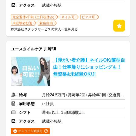
アクセス
武蔵小杉駅
完全週休2日制 (土日祝休み)
ネイル可
ピアス可
未経験者歓迎
髪色自由
株式会社スタッフサービスの求人一覧を見る
ユースタイルケア 川崎/Jl
【障がい者介護】ネイルOK/髪型自
由！仕事帰りにショッピングも！
無資格&未経験OK/Jl
給与
月給24.5万円+賞与年2回+昇給年1回+交通費全額
雇用形態
正社員
シフト
週4日以上 1日8時間以上
アクセス
武蔵小杉駅
オンライン面接可