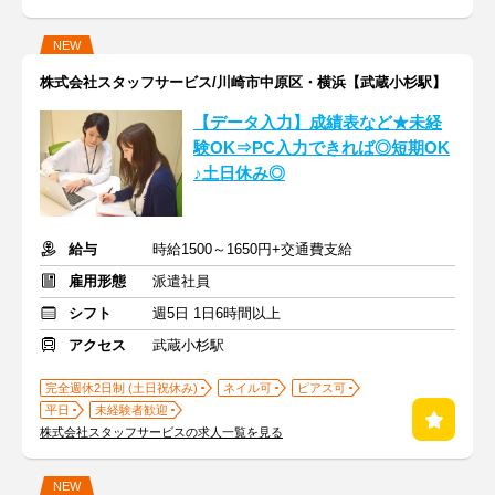
NEW
株式会社スタッフサービス/川崎市中原区・横浜【武蔵小杉駅】
【データ入力】成績表など★未経
験OK⇒PC入力できれば◎短期OK
♪土日休み◎
給与
時給1500～1650円+交通費支給
雇用形態
派遣社員
シフト
週5日 1日6時間以上
アクセス
武蔵小杉駅
完全週休2日制 (土日祝休み)
ネイル可
ピアス可
平日
未経験者歓迎
株式会社スタッフサービスの求人一覧を見る
NEW