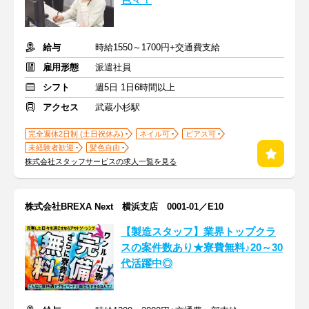
色々！
給与
時給1550～1700円+交通費支給
雇用形態
派遣社員
シフト
週5日 1日6時間以上
アクセス
武蔵小杉駅
完全週休2日制 (土日祝休み)
ネイル可
ピアス可
未経験者歓迎
髪色自由
株式会社スタッフサービスの求人一覧を見る
株式会社BREXA Next 横浜支店 0001-01／E10
【製造スタッフ】業界トップクラ
スの案件数あり★寮費無料♪20～30
代活躍中◎