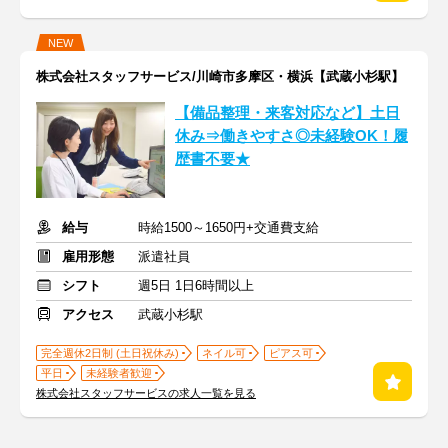
NEW
株式会社スタッフサービス/川崎市多摩区・横浜【武蔵小杉駅】
【備品整理・来客対応など】土日
休み⇒働きやすさ◎未経験OK！履
歴書不要★
給与
時給1500～1650円+交通費支給
雇用形態
派遣社員
シフト
週5日 1日6時間以上
アクセス
武蔵小杉駅
完全週休2日制 (土日祝休み)
ネイル可
ピアス可
平日
未経験者歓迎
株式会社スタッフサービスの求人一覧を見る