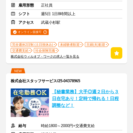
雇用形態
正社員
シフト
週5日 1日8時間以上
アクセス
武蔵小杉駅
オンライン面接可
完全週休2日制 (土日祝休み)
未経験者歓迎
主婦(夫)歓迎
交通費支給
社会保険完備
株式会社ウィルオブ・ワークの求人一覧を見る
NEW
株式会社スタッフサービス/25-04378965
【秘書業務】大手◎週２日から３
日在宅あり！定時で帰れる！日程
調整など！
給与
時給1800～2000円+交通費支給