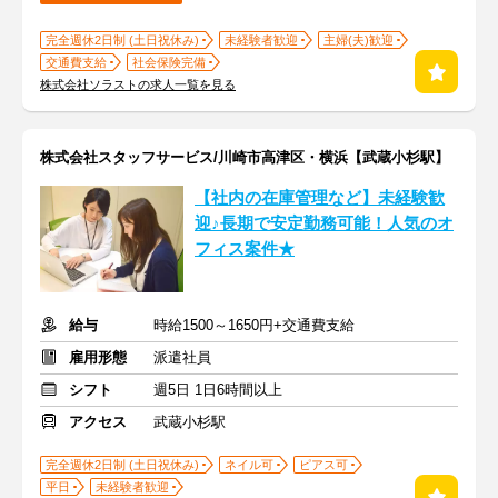
完全週休2日制 (土日祝休み)
未経験者歓迎
主婦(夫)歓迎
交通費支給
社会保険完備
株式会社ソラストの求人一覧を見る
株式会社スタッフサービス/川崎市高津区・横浜【武蔵小杉駅】
【社内の在庫管理など】未経験歓
迎♪長期で安定勤務可能！人気のオ
フィス案件★
給与
時給1500～1650円+交通費支給
雇用形態
派遣社員
シフト
週5日 1日6時間以上
アクセス
武蔵小杉駅
完全週休2日制 (土日祝休み)
ネイル可
ピアス可
平日
未経験者歓迎