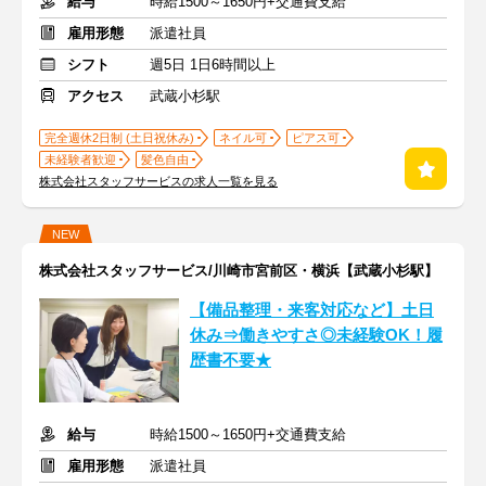
給与
時給1500～1650円+交通費支給
雇用形態
派遣社員
シフト
週5日 1日6時間以上
アクセス
武蔵小杉駅
完全週休2日制 (土日祝休み)
ネイル可
ピアス可
未経験者歓迎
髪色自由
株式会社スタッフサービスの求人一覧を見る
NEW
株式会社スタッフサービス/川崎市宮前区・横浜【武蔵小杉駅】
【備品整理・来客対応など】土日
休み⇒働きやすさ◎未経験OK！履
歴書不要★
給与
時給1500～1650円+交通費支給
雇用形態
派遣社員