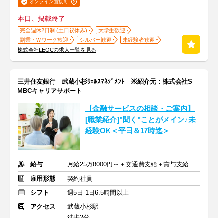
オンライン面接可
本日、掲載終了
完全週休2日制 (土日祝休み)
大学生歓迎
副業・Ｗワーク歓迎
シルバー歓迎
未経験者歓迎
株式会社LEOCの求人一覧を見る
三井住友銀行 武蔵小杉ｳｪﾙｽﾏﾈｼﾞﾒﾝﾄ ※紹介元：株式会社S
MBCキャリアサポート
【金融サービスの相談・ご案内】
[職業紹介]"聞く"ことがメイン♪未
経験OK＜平日＆17時迄＞
給与
月給25万8000円～＋交通費支給＋賞与支給あり
雇用形態
契約社員
シフト
週5日 1日6.5時間以上
アクセス
武蔵小杉駅
徒歩2分