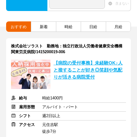
含まない
おすすめ
新着
時給
日給
月給
株式会社ソラスト 勤務地：独立行政法人労働者健康安全機構
関東労災病院/1415200019-006
【病院の受付事務】未経験OK♪人
と接することが好き◎笑顔や気配
りが活きる病院受付
給与
時給1400円
雇用形態
アルバイト・パート
シフト
週2日以上
アクセス
元住吉駅
徒歩7分