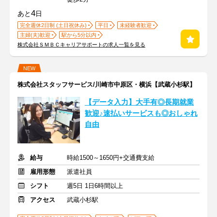
4
あと
日
完全週休2日制 (土日祝休み)
平日
未経験者歓迎
主婦(夫)歓迎
駅から5分以内
株式会社ＳＭＢＣキャリアサポートの求人一覧を見る
NEW
株式会社スタッフサービス/川崎市中原区・横浜【武蔵小杉駅】
【データ入力】大手有◎長期就業
歓迎♪速払いサービスも◎おしゃれ
自由
給与
時給1500～1650円+交通費支給
雇用形態
派遣社員
シフト
週5日 1日6時間以上
アクセス
武蔵小杉駅