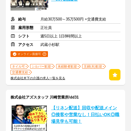
給与
月給30万500～35万500円 +交通費支給
雇用形態
正社員
シフト
週5日以上 1日8時間以上
アクセス
武蔵小杉駅
オンライン面接可
ネイル可
シルバー歓迎
未経験者歓迎
主婦(夫)歓迎
交通費支給
株式会社木下の介護の求人一覧を見る
株式会社アズスタッフ 川崎営業所/dd31
【リネン配送】回収や配送メイン
◎接客や営業なし！日払いOK◎職
場見学も可能！