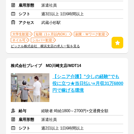
雇用形態
派遣社員
シフト
週3日以上 1日6時間以上
アクセス
武蔵小杉駅
大学生歓迎
短期（1ヶ月以内OK）
副業・Ｗワーク歓迎
ネイル可
シルバー歓迎
ピックル株式会社 横浜支店の求人一覧を見る
株式会社ブレイブ MD川崎支店/MDT14
【シニア介護】"少しの経験"でも
役に立つ★当日払い×月収31万6800
円で稼げる環境
給与
経験者:時給1800～2700円+交通費全額
雇用形態
派遣社員
シフト
週2日以上 1日6時間以上