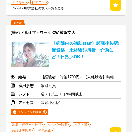
ネイル可
ピアス可
LAPI-Staff株式会社の求人一覧を見る
NEW
(株)ウィルオブ・ワーク CW 横浜支店
【病院内の補助staff】武蔵小杉駅!
無資格・未経験◎清掃・介助な
ど！日払いOK！
給与
【経験者】時給1700円～【未経験者】時給1500円～ ＋交通費
雇用形態
派遣社員
シフト
週3日以上 1日7時間以上
アクセス
武蔵小杉駅
オンライン面接可
副業・Ｗワーク歓迎
シルバー歓迎
ピアス可
未経験者歓迎
髪色自由