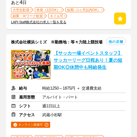
4
あと
日
大学生歓迎
単発（1日OK）
短期（1ヶ月以内OK）
副業・Ｗワーク歓迎
ネイル可
LAPI-Staff株式会社の求人一覧を見る
他の店舗
株式会社横浜シミズ ※勤務地：等々力陸上競技場
【サッカー場イベントスタッフ】
サッカーリーグ日程あり！夏の短
期OK◎休憩中も時給発生
給与
時給1250～1875円 ＋ 交通費支給
雇用形態
アルバイト・パート
シフト
週1日以上
アクセス
武蔵小杉駅
オンライン面接可