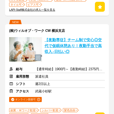
ネイル可
ピアス可
LAPI-Staff株式会社の求人一覧を見る
NEW
(株)ウィルオブ・ワーク CW 横浜支店
【夜勤専従】チーム制で安心◎交
代で仮眠休憩あり！夜勤手当で高
収入♪日払い◎
給与
【通常時給】1900円～【夜勤時給】2375円～ ＋交通費
雇用形態
派遣社員
シフト
週2日以上
アクセス
武蔵小杉駅
オンライン面接可
副業・Ｗワーク歓迎
シルバー歓迎
髪色自由