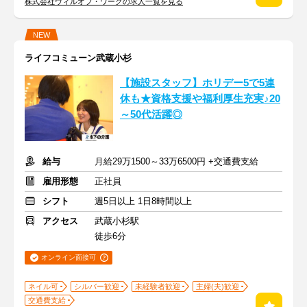
株式会社ウィルオブ・ワークの求人一覧を見る
NEW
ライフコミューン武蔵小杉
【施設スタッフ】ホリデー5で5連
休も★資格支援や福利厚生充実♪20
～50代活躍◎
給与
月給29万1500～33万6500円 +交通費支給
雇用形態
正社員
シフト
週5日以上 1日8時間以上
アクセス
武蔵小杉駅
徒歩6分
オンライン面接可
ネイル可
シルバー歓迎
未経験者歓迎
主婦(夫)歓迎
交通費支給