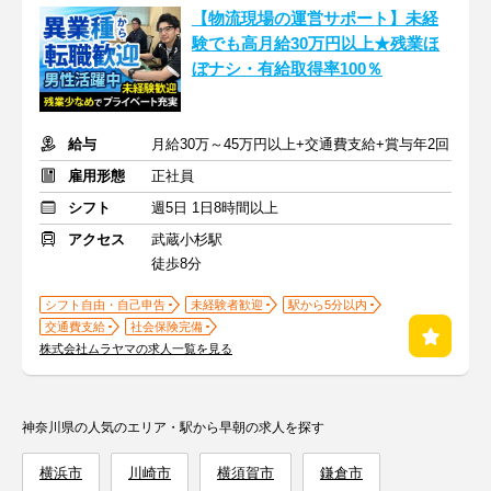
【物流現場の運営サポート】未経
験でも高月給30万円以上★残業ほ
ぼナシ・有給取得率100％
給与
月給30万～45万円以上+交通費支給+賞与年2回
雇用形態
正社員
シフト
週5日 1日8時間以上
アクセス
武蔵小杉駅
徒歩8分
シフト自由・自己申告
未経験者歓迎
駅から5分以内
交通費支給
社会保険完備
株式会社ムラヤマの求人一覧を見る
神奈川県の人気のエリア・駅から早朝の求人を探す
横浜市
川崎市
横須賀市
鎌倉市