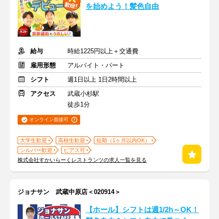
を始めよう！髪色自由
給与
時給1225円以上＋交通費
雇用形態
アルバイト・パート
シフト
週1日以上 1日2時間以上
アクセス
武蔵小杉駅
徒歩1分
オンライン面接可
大学生歓迎
高校生歓迎
短期（1ヶ月以内OK）
シルバー歓迎
ピアス可
株式会社すかいらーくレストランツの求人一覧を見る
ジョナサン 武蔵中原店＜020914＞
【ホール】シフトは週1/2h～OK！