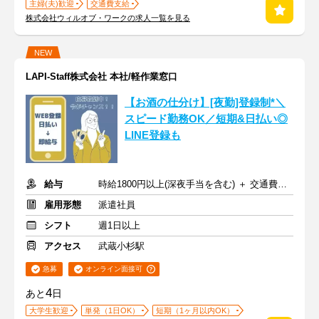
主婦(夫)歓迎
交通費支給
株式会社ウィルオブ・ワークの求人一覧を見る
NEW
LAPI-Staff株式会社 本社/軽作業窓口
【お酒の仕分け】[夜勤]登録制*＼
スピード勤務OK／短期&日払い◎
LINE登録も
給与
時給1800円以上(深夜手当を含む) ＋ 交通費全額支給
雇用形態
派遣社員
シフト
週1日以上
アクセス
武蔵小杉駅
急募
オンライン面接可
4
あと
日
大学生歓迎
単発（1日OK）
短期（1ヶ月以内OK）