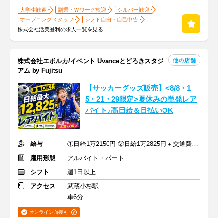
大学生歓迎
副業・Ｗワーク歓迎
シルバー歓迎
オープニングスタッフ
シフト自由・自己申告
株式会社活美登利の求人一覧を見る
他の店舗
株式会社エボルカ/イベント Uvanceとどろきスタジ
アム by Fujitsu
【サッカーグッズ販売】<8/8・1
5・21・29限定>夏休みの単発レア
バイト♪高日給＆日払いOK
給与
①日給1万2150円 ②日給1万2825円＋交通費全額支給
雇用形態
アルバイト・パート
シフト
週1日以上
アクセス
武蔵小杉駅
車6分
オンライン面接可