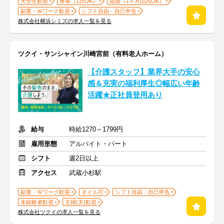
大学生歓迎
単発（1日OK）
短期（1ヶ月以内OK）
副業・Ｗワーク歓迎
シフト自由・自己申告
株式会社横浜シミズの求人一覧を見る
ツクイ・サンシャイン川崎宮前（有料老人ホーム）
【介護スタッフ】業界大手の安心
感＆充実の福利厚生◎幅広い年齢
活躍★正社員登用あり
給与
時給1270～1799円
雇用形態
アルバイト・パート
シフト
週2日以上
アクセス
武蔵小杉駅
副業・Ｗワーク歓迎
ネイル可
シフト自由・自己申告
未経験者歓迎
主婦(夫)歓迎
株式会社ツクイの求人一覧を見る