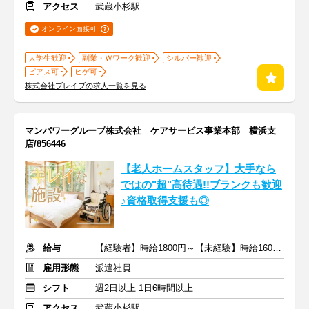
アクセス
武蔵小杉駅
オンライン面接可
大学生歓迎
副業・Ｗワーク歓迎
シルバー歓迎
ピアス可
ヒゲ可
株式会社ブレイブの求人一覧を見る
マンパワーグループ株式会社 ケアサービス事業本部 横浜支
店/856446
【老人ホームスタッフ】大手なら
ではの"超"高待遇!!ブランクも歓迎
♪資格取得支援も◎
給与
【経験者】時給1800円～【未経験】時給1600円～ ※交通費全額
雇用形態
派遣社員
シフト
週2日以上 1日6時間以上
アクセス
武蔵小杉駅