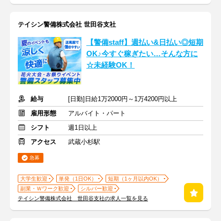
テイシン警備株式会社 世田谷支社
【警備staff】週払い&日払い◎短期
OK♪今すぐ稼ぎたい…そんな方に
☆未経験OK！
給与
[日勤]日給1万2000円～1万4200円以上
雇用形態
アルバイト・パート
シフト
週1日以上
アクセス
武蔵小杉駅
急募
大学生歓迎
単発（1日OK）
短期（1ヶ月以内OK）
副業・Ｗワーク歓迎
シルバー歓迎
テイシン警備株式会社 世田谷支社の求人一覧を見る