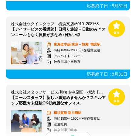
応募終了日：
8月31日
株式会社ツクイスタッフ 横浜支店/6010_208768
【デイサービスの看護師】日帰り施設＝日勤のみ＊オ
ンコールもなく負担が少なめ♪日払い◎
東海道本線(東京－熱海)
鴨宮駅
時給1600～2000円+交通費支給
アルバイト・パート
神奈川県小田原市
応募終了日：
8月31日
株式会社スタッフサービス/川崎市中原区・横浜【新川崎駅】
【コールスタッフ】新しい事始めませんか？スキルア
ップ応援★未経験OK◎綺麗なオフィス♪
横須賀線
新川崎駅
時給1500～1650円+交通費支給
派遣社員
神奈川県川崎市