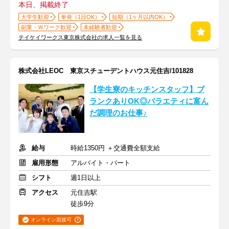
本日、掲載終了
大学生歓迎
単発（1日OK）
短期（1ヶ月以内OK）
副業・Ｗワーク歓迎
未経験者歓迎
テイケイワークス東京株式会社の求人一覧を見る
株式会社LEOC 東京スチューデントハウス元住吉/101828
【学生寮のキッチンスタッフ】ブ
ランクありOK◎バラエティに富ん
だ調理のお仕事♪
給与
時給1350円 ＋交通費全額支給
雇用形態
アルバイト・パート
シフト
週1日以上
アクセス
元住吉駅
徒歩9分
オンライン面接可