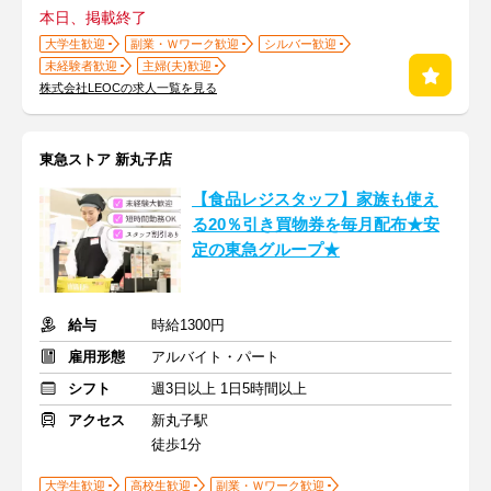
本日、掲載終了
大学生歓迎
副業・Ｗワーク歓迎
シルバー歓迎
未経験者歓迎
主婦(夫)歓迎
株式会社LEOCの求人一覧を見る
東急ストア 新丸子店
【食品レジスタッフ】家族も使え
る20％引き買物券を毎月配布★安
定の東急グループ★
給与
時給1300円
雇用形態
アルバイト・パート
シフト
週3日以上 1日5時間以上
アクセス
新丸子駅
徒歩1分
大学生歓迎
高校生歓迎
副業・Ｗワーク歓迎