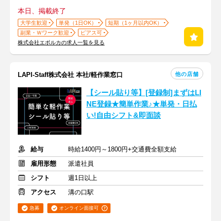
本日、掲載終了
大学生歓迎
単発（1日OK）
短期（1ヶ月以内OK）
副業・Ｗワーク歓迎
ピアス可
株式会社エボルカの求人一覧を見る
他の店舗
LAPI-Staff株式会社 本社/軽作業窓口
【シール貼り等】[登録制]まずはLI
NE登録★簡単作業♪★単発・日払
い!自由シフト&即面談
給与
時給1400円～1800円+交通費全額支給
雇用形態
派遣社員
シフト
週1日以上
アクセス
溝の口駅
急募
オンライン面接可