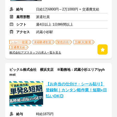
給与
日給1万6800円～2万1000円 + 交通費支給
雇用形態
派遣社員
シフト
週4日以上 1日8時間以上
アクセス
武蔵小杉駅
シルバー歓迎
未経験者歓迎
髪色自由
主婦(夫)歓迎
交通費支給
株式会社アズスタッフの求人一覧を見る
ピックル株式会社 横浜支店 ※勤務地：武蔵小杉エリア/pyh
mst
【お弁当の仕分け・シール貼り】
登録制｜カンタン軽作業！短期×日
払いOK◎
給与
時給1875円