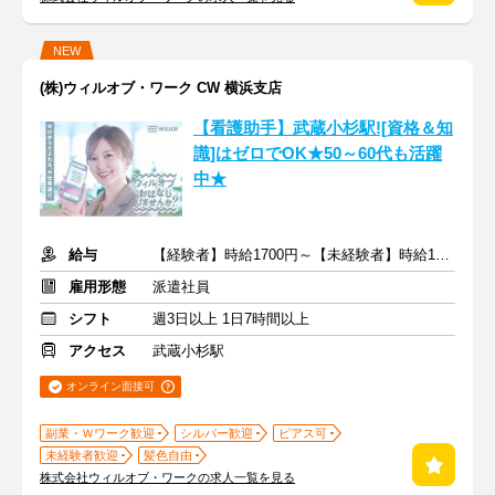
NEW
(株)ウィルオブ・ワーク CW 横浜支店
【看護助手】武蔵小杉駅![資格＆知
識]はゼロでOK★50～60代も活躍
中★
給与
【経験者】時給1700円～【未経験者】時給1500円～ ＋交通費
雇用形態
派遣社員
シフト
週3日以上 1日7時間以上
アクセス
武蔵小杉駅
オンライン面接可
副業・Ｗワーク歓迎
シルバー歓迎
ピアス可
未経験者歓迎
髪色自由
株式会社ウィルオブ・ワークの求人一覧を見る