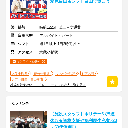
髪色自由＆シフト自由で働こう
給与
時給1225円以上＋交通費
雇用形態
アルバイト・パート
シフト
週1日以上 1日2時間以上
アクセス
武蔵小杉駅
オンライン面接可
大学生歓迎
高校生歓迎
シルバー歓迎
ピアス可
シフト自由・自己申告
株式会社すかいらーくレストランツの求人一覧を見る
ベルサンテ
【施設スタッフ】ホリデー5で5連
休も★資格支援や福利厚生充実♪20
～50代活躍◎