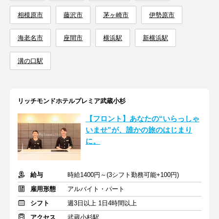
相模原市
藤沢市
茅ヶ崎市
伊勢原市
海老名市
座間市
横浜駅
新横浜駅
溝の口駅
リッチモンドホテルプレミア武蔵小杉
【フロント】あなたの“いらっしゃ
いませ”が、誰かの旅のはじまり
に。
給与
時給1400円～(3シフト勤務可能+100円)
雇用形態
アルバイト・パート
シフト
週3日以上 1日4時間以上
アクセス
武蔵小杉駅