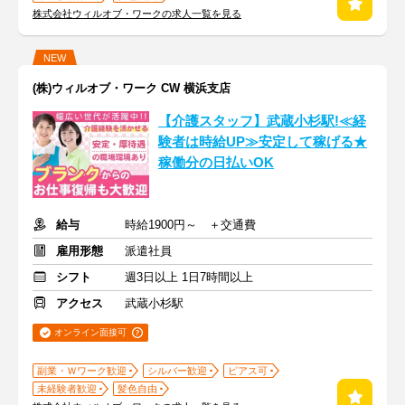
株式会社ウィルオブ・ワークの求人一覧を見る
NEW
(株)ウィルオブ・ワーク CW 横浜支店
【介護スタッフ】武蔵小杉駅!≪経
験者は時給UP≫安定して稼げる★
稼働分の日払いOK
給与
時給1900円～ ＋交通費
雇用形態
派遣社員
シフト
週3日以上 1日7時間以上
アクセス
武蔵小杉駅
オンライン面接可
副業・Ｗワーク歓迎
シルバー歓迎
ピアス可
未経験者歓迎
髪色自由