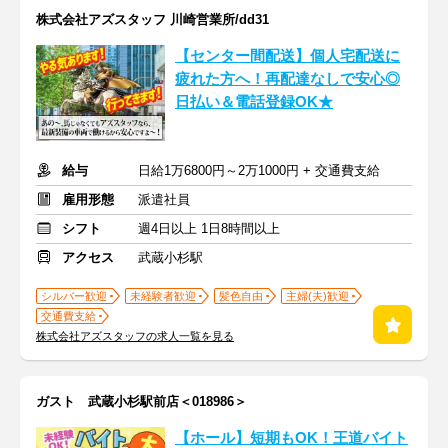
株式会社アズスタッフ 川崎営業所/dd31
【センター間配送】個人宅配送に
疲れた方へ！再配達なしで安心◎
日払い＆電話登録OK★
給与
日給1万6800円～2万1000円 + 交通費支給
雇用形態
派遣社員
シフト
週4日以上 1日8時間以上
アクセス
武蔵小杉駅
シルバー歓迎
未経験者歓迎
髪色自由
主婦(夫)歓迎
交通費支給
株式会社アズスタッフの求人一覧を見る
ガスト 武蔵小杉駅前店＜018986＞
【ホール】短期もOK！王道バイト