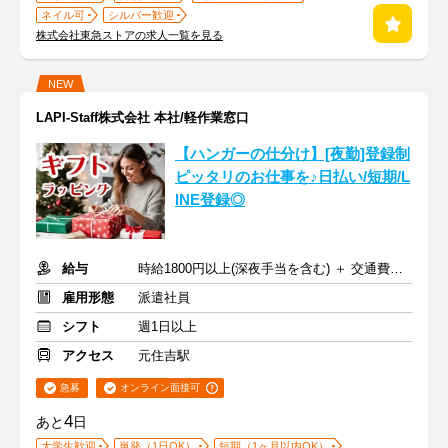
ネイル可
シルバー歓迎
株式会社東急ストアの求人一覧を見る
NEW
LAPI-Staff株式会社 本社/軽作業窓口
【ハンガーの仕分け】[夜勤]登録制
ピッタリのお仕事を♪日払い/短期/L
INE登録◎
給与
時給1800円以上(深夜手当を含む) ＋ 交通費全額支給
雇用形態
派遣社員
シフト
週1日以上
アクセス
元住吉駅
急募
オンライン面接可
4
あと
日
大学生歓迎
単発（1日OK）
短期（1ヶ月以内OK）