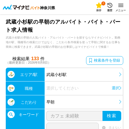
0
神奈川県
保存
履歴
メニュー
武蔵小杉駅の早朝のアルバイト・バイト・パー
ト求人情報
武蔵小杉駅の早朝の人気バイト・アルバイト・パートを探すならマイナビバイト。勤務
地や駅、職種等の検索だけではなく、こだわり条件検索を使って早朝に関するお仕事を
簡単に検索できます。武蔵小杉駅の早朝のお仕事探しはマイナビバイトで検索！
133
検索結果
件
検索条件を登録
（最終更新日：2026年8月8日）
エリア/駅
武蔵小杉駅
選択してください
選択
職種
早朝
こだわり
キーワード
検索
含まない