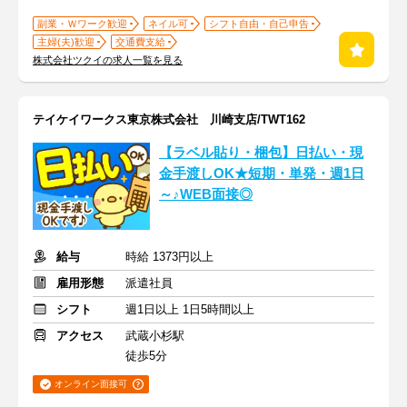
副業・Ｗワーク歓迎
ネイル可
シフト自由・自己申告
主婦(夫)歓迎
交通費支給
株式会社ツクイの求人一覧を見る
テイケイワークス東京株式会社 川崎支店/TWT162
【ラベル貼り・梱包】日払い・現
金手渡しOK★短期・単発・週1日
～♪WEB面接◎
給与
時給 1373円以上
雇用形態
派遣社員
シフト
週1日以上 1日5時間以上
アクセス
武蔵小杉駅
徒歩5分
オンライン面接可