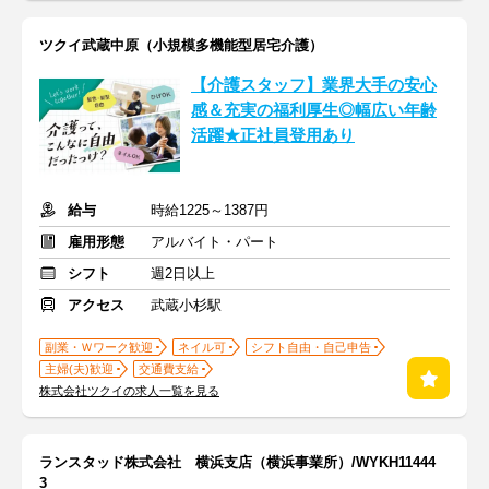
ツクイ武蔵中原（小規模多機能型居宅介護）
【介護スタッフ】業界大手の安心
感＆充実の福利厚生◎幅広い年齢
活躍★正社員登用あり
給与
時給1225～1387円
雇用形態
アルバイト・パート
シフト
週2日以上
アクセス
武蔵小杉駅
副業・Ｗワーク歓迎
ネイル可
シフト自由・自己申告
主婦(夫)歓迎
交通費支給
株式会社ツクイの求人一覧を見る
ランスタッド株式会社 横浜支店（横浜事業所）/WYKH11444
3