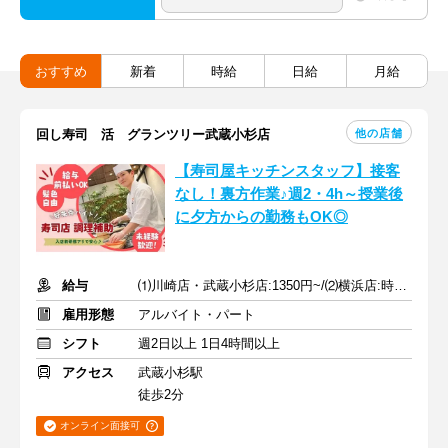
おすすめ
新着
時給
日給
月給
他の店舗
回し寿司 活 グランツリー武蔵小杉店
【寿司屋キッチンスタッフ】接客
なし！裏方作業♪週2・4h～授業後
に夕方からの勤務もOK◎
給与
⑴川崎店・武蔵小杉店:1350円~/⑵横浜店:時給1300円~+土日50円UP
雇用形態
アルバイト・パート
シフト
週2日以上 1日4時間以上
アクセス
武蔵小杉駅
徒歩2分
オンライン面接可