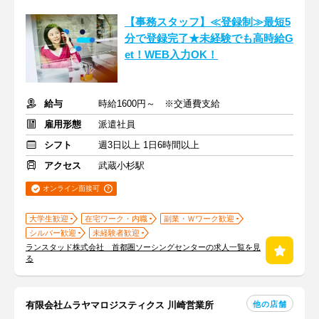
【事務スタッフ】≪登録制≫最短5
分で登録完了★未経験でも高時給G
et！WEB入力OK！
給与
時給1600円～ ※交通費支給
雇用形態
派遣社員
シフト
週3日以上 1日6時間以上
アクセス
武蔵小杉駅
オンライン面接可
大学生歓迎
在宅ワーク・内職
副業・Ｗワーク歓迎
シルバー歓迎
未経験者歓迎
ランスタッド株式会社 首都圏ソーシングセンターの求人一覧を見
る
他の店舗
有限会社ムラヤマロジスティクス 川崎営業所