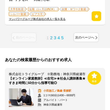
大学生歓迎
短期（1ヶ月以内OK）
副業・Ｗワーク歓迎
シルバー歓迎
ピアス可
マンパワーグループ株式会社の求人一覧を見る
1
2
3
4
5
前のページへ
次のページへ
あなたの検索履歴からのおすすめ求人
株式会社トライグループ ※勤務地：神奈川県綾瀬市
【オンライン家庭教師】≪在宅≫★社会人講師募集★
すきま時間に60分から指導可能◎
小田急江ノ島線
長後駅
1コマ(60分)1430～6930円
アルバイト・パート
神奈川県綾瀬市