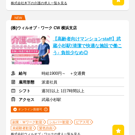
株式会社木下の介護の求人一覧を見る
NEW
(株)ウィルオブ・ワーク CW 横浜支店
【高齢者向けマンションstaff】武
蔵小杉駅!清潔で快適な施設で働こ
う♪ 負担少なめ◎
給与
時給1900円～ ＋交通費
雇用形態
派遣社員
シフト
週3日以上 1日7時間以上
アクセス
武蔵小杉駅
オンライン面接可
副業・Ｗワーク歓迎
シルバー歓迎
ピアス可
未経験者歓迎
髪色自由
株式会社ウィルオブ・ワークの求人一覧を見る