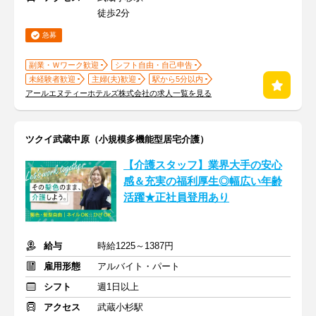
徒歩2分
急募
副業・Ｗワーク歓迎
シフト自由・自己申告
未経験者歓迎
主婦(夫)歓迎
駅から5分以内
アールエヌティーホテルズ株式会社の求人一覧を見る
ツクイ武蔵中原（小規模多機能型居宅介護）
【介護スタッフ】業界大手の安心
感＆充実の福利厚生◎幅広い年齢
活躍★正社員登用あり
給与
時給1225～1387円
雇用形態
アルバイト・パート
シフト
週1日以上
アクセス
武蔵小杉駅