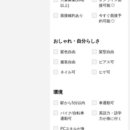
以上)
接可能
面接確約あり
今すぐ面接予
約可能
おしゃれ・自分らしさ
髪色自由
髪型自由
服装自由
ピアス可
ネイル可
ヒゲ可
環境
駅から5分以内
車通勤可
バイク/自転車
英語力・語学
通勤可
力が身に付く
PCスキルが身