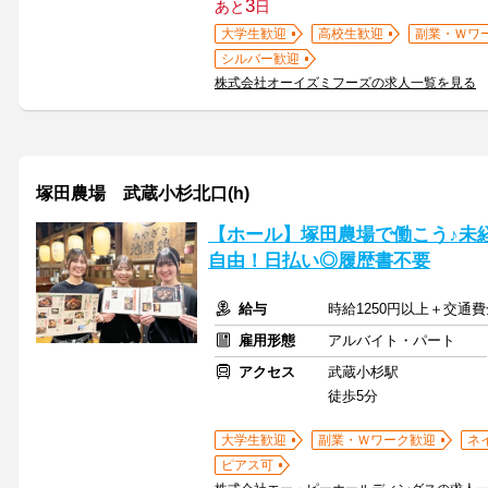
3
あと
日
大学生歓迎
高校生歓迎
副業・Ｗワ
シルバー歓迎
株式会社オーイズミフーズの求人一覧を見る
塚田農場 武蔵小杉北口(h)
【ホール】塚田農場で働こう♪未
自由！日払い◎履歴書不要
給与
時給1250円以上＋交通
雇用形態
アルバイト・パート
アクセス
武蔵小杉駅
徒歩5分
大学生歓迎
副業・Ｗワーク歓迎
ネ
ピアス可