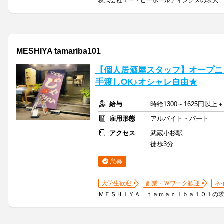
株式会社エー・ピーホールディングスの求人
MESHIYA tamariba101
【個人居酒屋スタッフ】オープニ
手渡しOK♪オシャレ自由★
給与
時給1300～1625円以
雇用形態
アルバイト・パート
アクセス
武蔵小杉駅
徒歩3分
急募
大学生歓迎
副業・Ｗワーク歓迎
ネ
ＭＥＳＨＩＹＡ ｔａｍａｒｉｂａ１０１の