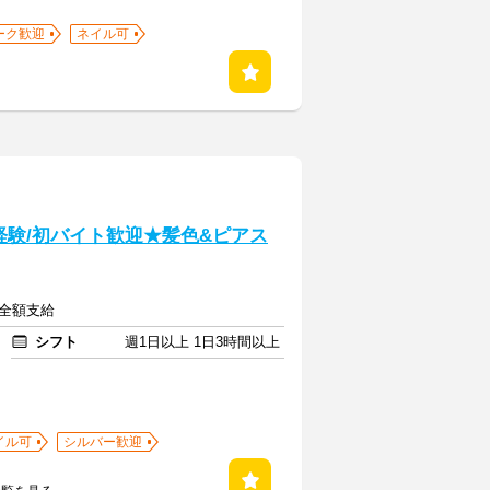
ーク歓迎
ネイル可
経験/初バイト歓迎★髪色&ピアス
費全額支給
シフト
週1日以上 1日3時間以上
イル可
シルバー歓迎