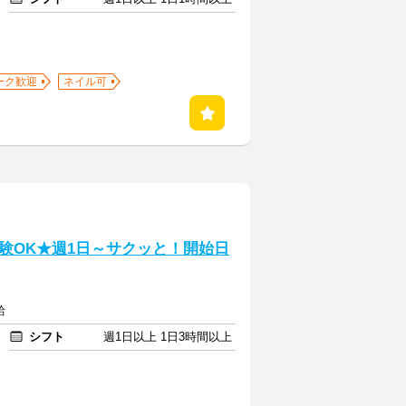
ーク歓迎
ネイル可
験OK★週1日～サクッと！開始日
給
シフト
週1日以上 1日3時間以上