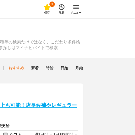
0
保存
履歴
メニュー
職種等の検索だけではなく、こだわり条件検
仕事探しはマイナビバイトで検索！
|
おすすめ
新着
時給
日給
月給
以上も可能！店長候補やレギュラー
通費支給
シフト
週1日以上 1日1時間以上