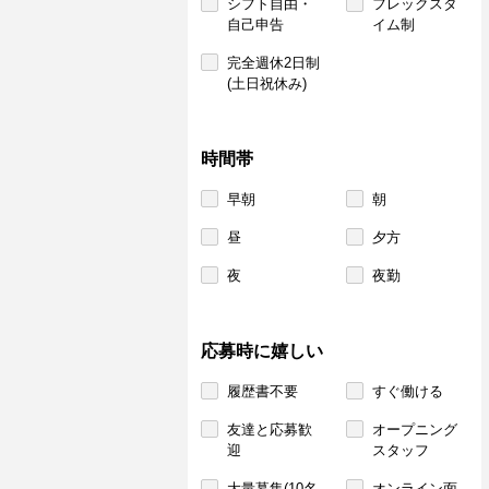
シフト自由・
フレックスタ
自己申告
イム制
完全週休2日制
(土日祝休み)
時間帯
早朝
朝
昼
夕方
夜
夜勤
応募時に嬉しい
履歴書不要
すぐ働ける
友達と応募歓
オープニング
迎
スタッフ
大量募集(10名
オンライン面