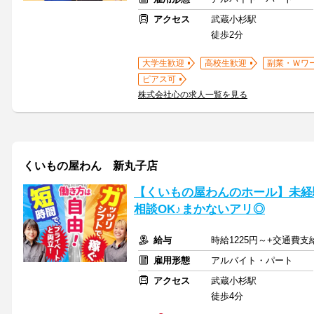
アクセス
武蔵小杉駅
徒歩2分
大学生歓迎
高校生歓迎
副業・Ｗワ
ピアス可
株式会社心の求人一覧を見る
くいもの屋わん 新丸子店
【くいもの屋わんのホール】未経
相談OK♪まかないアリ◎
給与
時給1225円～+交通費支
雇用形態
アルバイト・パート
アクセス
武蔵小杉駅
徒歩4分