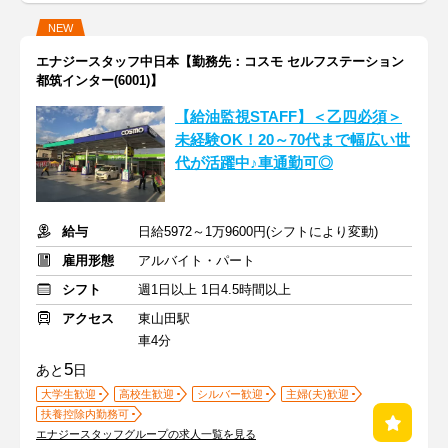
NEW
エナジースタッフ中日本【勤務先：コスモ セルフステーション
都筑インター(6001)】
【給油監視STAFF】＜乙四必須＞
未経験OK！20～70代まで幅広い世
代が活躍中♪車通勤可◎
給与
日給5972～1万9600円(シフトにより変動)
雇用形態
アルバイト・パート
シフト
週1日以上 1日4.5時間以上
アクセス
東山田駅
車4分
5
あと
日
大学生歓迎
高校生歓迎
シルバー歓迎
主婦(夫)歓迎
扶養控除内勤務可
エナジースタッフグループの求人一覧を見る