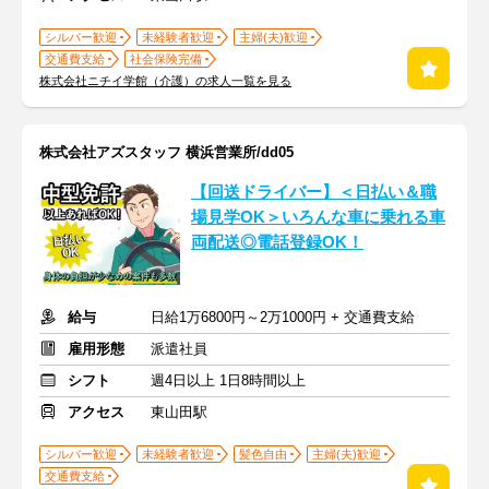
シルバー歓迎
未経験者歓迎
主婦(夫)歓迎
交通費支給
社会保険完備
株式会社ニチイ学館（介護）の求人一覧を見る
株式会社アズスタッフ 横浜営業所/dd05
【回送ドライバー】＜日払い＆職
場見学OK＞いろんな車に乗れる車
両配送◎電話登録OK！
給与
日給1万6800円～2万1000円 + 交通費支給
雇用形態
派遣社員
シフト
週4日以上 1日8時間以上
アクセス
東山田駅
シルバー歓迎
未経験者歓迎
髪色自由
主婦(夫)歓迎
交通費支給