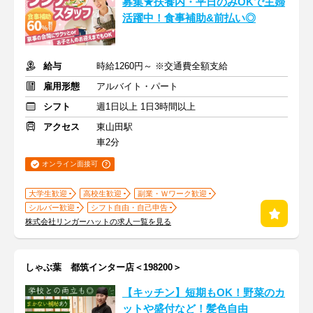
募集★扶養内・平日のみOKで主婦
活躍中！食事補助&前払い◎
給与
時給1260円～ ※交通費全額支給
雇用形態
アルバイト・パート
シフト
週1日以上 1日3時間以上
アクセス
東山田駅
車2分
オンライン面接可
大学生歓迎
高校生歓迎
副業・Ｗワーク歓迎
シルバー歓迎
シフト自由・自己申告
株式会社リンガーハットの求人一覧を見る
しゃぶ葉 都筑インター店＜198200＞
【キッチン】短期もOK！野菜のカ
ットや盛付など！髪色自由