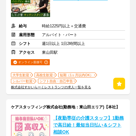
給与
時給1225円以上＋交通費
雇用形態
アルバイト・パート
シフト
週1日以上 1日2時間以上
アクセス
東山田駅
オンライン面接可
大学生歓迎
高校生歓迎
短期（1ヶ月以内OK）
シルバー歓迎
シフト自由・自己申告
株式会社すかいらーくレストランツの求人一覧を見る
ケアスタッフィング株式会社(勤務地：東山田エリア)【本社】
【夜勤専従の介護スタッフ】1勤務
で高日給！最短当日払い＆シフト
相談OK