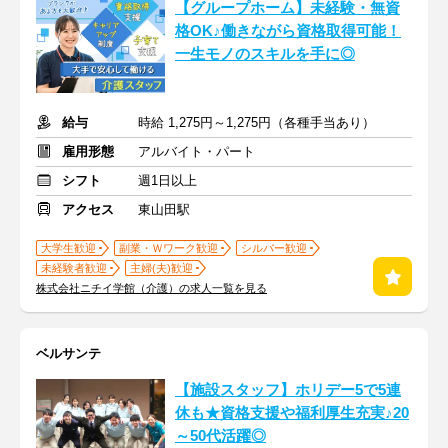
【グループホーム】未経験・無資
格OK♪働きながら資格取得可能！
一生モノのスキルを手に◎
給与
時給 1,275円～1,275円（各種手当あり）
雇用形態
アルバイト・パート
シフト
週1日以上
アクセス
東山田駅
大学生歓迎
副業・Ｗワーク歓迎
シルバー歓迎
未経験者歓迎
主婦(夫)歓迎
株式会社ニチイ学館（介護）の求人一覧を見る
ベルサンテ
【施設スタッフ】ホリデー5で5連
休も★資格支援や福利厚生充実♪20
～50代活躍◎