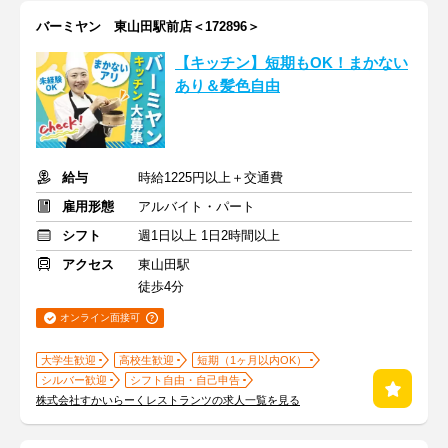
バーミヤン 東山田駅前店＜172896＞
【キッチン】短期もOK！まかない
あり＆髪色自由
給与
時給1225円以上＋交通費
雇用形態
アルバイト・パート
シフト
週1日以上 1日2時間以上
アクセス
東山田駅
徒歩4分
オンライン面接可
大学生歓迎
高校生歓迎
短期（1ヶ月以内OK）
シルバー歓迎
シフト自由・自己申告
株式会社すかいらーくレストランツの求人一覧を見る