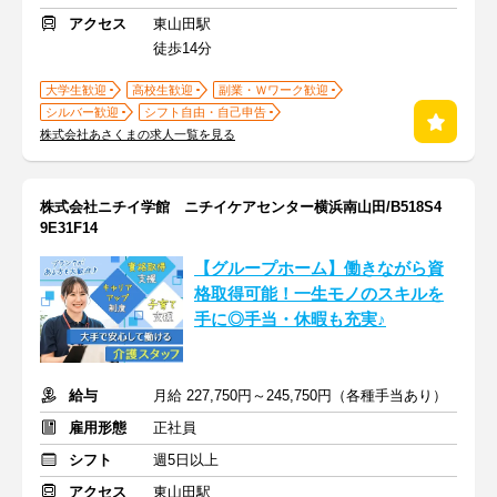
アクセス
東山田駅
徒歩14分
大学生歓迎
高校生歓迎
副業・Ｗワーク歓迎
シルバー歓迎
シフト自由・自己申告
株式会社あさくまの求人一覧を見る
株式会社ニチイ学館 ニチイケアセンター横浜南山田/B518S4
9E31F14
【グループホーム】働きながら資
格取得可能！一生モノのスキルを
手に◎手当・休暇も充実♪
給与
月給 227,750円～245,750円（各種手当あり）
雇用形態
正社員
シフト
週5日以上
アクセス
東山田駅