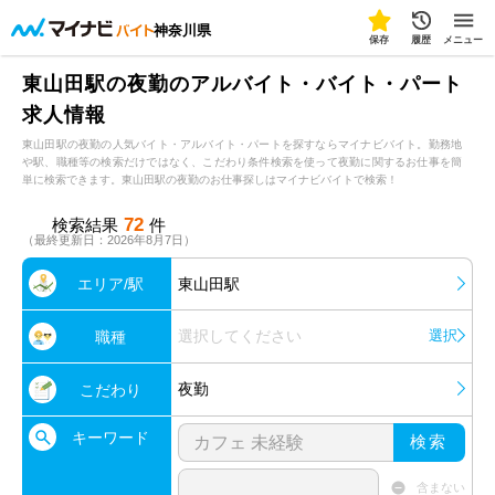
神奈川県
保存
履歴
メニュー
東山田駅の夜勤のアルバイト・バイト・パート
求人情報
東山田駅の夜勤の人気バイト・アルバイト・パートを探すならマイナビバイト。勤務地
や駅、職種等の検索だけではなく、こだわり条件検索を使って夜勤に関するお仕事を簡
単に検索できます。東山田駅の夜勤のお仕事探しはマイナビバイトで検索！
72
検索結果
件
（最終更新日：2026年8月7日）
エリア/駅
東山田駅
選択してください
選択
職種
夜勤
こだわり
キーワード
検索
含まない