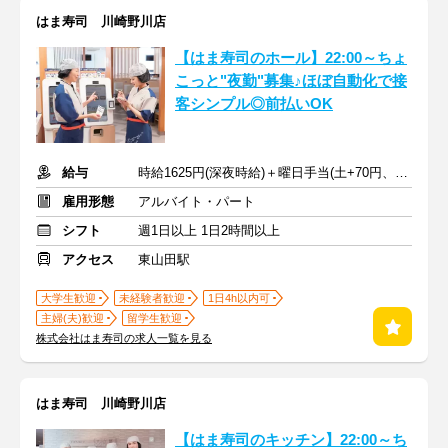
はま寿司 川崎野川店
【はま寿司のホール】22:00～ちょ
こっと"夜勤"募集♪ほぼ自動化で接
客シンプル◎前払いOK
給与
時給1625円(深夜時給)＋曜日手当(土+70円、日祝+100円)
雇用形態
アルバイト・パート
シフト
週1日以上 1日2時間以上
アクセス
東山田駅
大学生歓迎
未経験者歓迎
1日4h以内可
主婦(夫)歓迎
留学生歓迎
株式会社はま寿司の求人一覧を見る
はま寿司 川崎野川店
【はま寿司のキッチン】22:00～ち