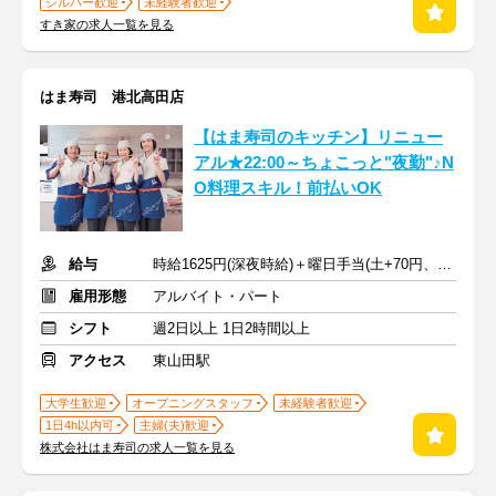
シルバー歓迎
未経験者歓迎
すき家の求人一覧を見る
はま寿司 港北高田店
【はま寿司のキッチン】リニュー
アル★22:00～ちょこっと"夜勤"♪N
O料理スキル！前払いOK
給与
時給1625円(深夜時給)＋曜日手当(土+70円、日祝+100円)
雇用形態
アルバイト・パート
シフト
週2日以上 1日2時間以上
アクセス
東山田駅
大学生歓迎
オープニングスタッフ
未経験者歓迎
1日4h以内可
主婦(夫)歓迎
株式会社はま寿司の求人一覧を見る