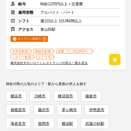
給与
時給1225円以上＋交通費
雇用形態
アルバイト・パート
シフト
週1日以上 1日2時間以上
アクセス
東山田駅
オンライン面接可
大学生歓迎
高校生歓迎
短期（1ヶ月以内OK）
シルバー歓迎
ピアス可
株式会社すかいらーくレストランツの求人一覧を見る
神奈川県の人気のエリア・駅から夜勤の求人を探す
横浜市
川崎市
横須賀市
鎌倉市
相模原市
藤沢市
茅ヶ崎市
伊勢原市
海老名市
座間市
横浜駅
武蔵小杉駅