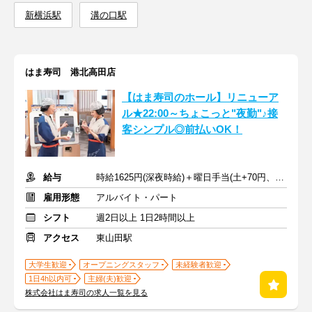
新横浜駅
溝の口駅
はま寿司 港北高田店
【はま寿司のホール】リニューア
ル★22:00～ちょこっと"夜勤"♪接
客シンプル◎前払いOK！
給与
時給1625円(深夜時給)＋曜日手当(土+70円、日祝+100円)
雇用形態
アルバイト・パート
シフト
週2日以上 1日2時間以上
アクセス
東山田駅
大学生歓迎
オープニングスタッフ
未経験者歓迎
1日4h以内可
主婦(夫)歓迎
株式会社はま寿司の求人一覧を見る