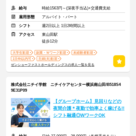
給与
時給1563円～(深夜手当込)+交通費支給
雇用形態
アルバイト・パート
シフト
週2日以上 1日2時間以上
アクセス
東山田駅
徒歩12分
大学生歓迎
副業・Ｗワーク歓迎
未経験者歓迎
1日4h以内可
主婦(夫)歓迎
ゼンショーファストホールディングスの求人一覧を見る
株式会社ニチイ学館 ニチイケアセンター横浜南山田/B518S4
9E31P09
【グループホーム】見回りなどの
夜間介護＊夜勤で効率よく稼げる!!
シフト融通◎WワークOK