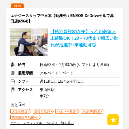
NEW
エナジースタッフ中日本【勤務先：ENEOS Dr.Driveセルフ高
田店(6564)】
【給油監視STAFF】＜乙四必須＞
未経験OK！20～70代まで幅広い世
代が活躍中♪車通勤可◎
給与
日給6279～1万8375円(シフトにより変動)
雇用形態
アルバイト・パート
シフト
週1日以上 1日4.5時間以上
アクセス
東山田駅
車7分
5
あと
日
大学生歓迎
高校生歓迎
シルバー歓迎
主婦(夫)歓迎
扶養控除内勤務可
エナジースタッフグループの求人一覧を見る