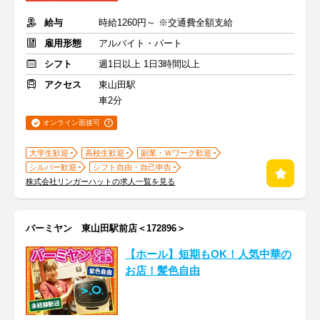
給与
時給1260円～ ※交通費全額支給
雇用形態
アルバイト・パート
シフト
週1日以上 1日3時間以上
アクセス
東山田駅
車2分
オンライン面接可
大学生歓迎
高校生歓迎
副業・Ｗワーク歓迎
シルバー歓迎
シフト自由・自己申告
株式会社リンガーハットの求人一覧を見る
バーミヤン 東山田駅前店＜172896＞
【ホール】短期もOK！人気中華の
お店！髪色自由