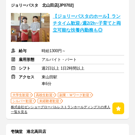
ジョリーパスタ 北山田店[JP0702]
【ジョリーパスタのホール】ラン
チタイム歓迎♪週2/2h~子育てと両
立可能な扶養内勤務も◎
給与
時給1300円～
雇用形態
アルバイト・パート
シフト
週2日以上 1日2時間以上
アクセス
東山田駅
車6分
大学生歓迎
高校生歓迎
副業・Ｗワーク歓迎
シルバー歓迎
未経験者歓迎
株式会社ゼンショーグローバルレストランホールディングスの求人
一覧を見る
壱鵠堂 港北高田店