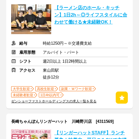
【ラーメン店のホール・キッチ
ン】1日2h～◎ライフスタイルに合
わせて働ける★未経験OK！
給与
時給1250円～※交通費支給
雇用形態
アルバイト・パート
シフト
週2日以上 1日2時間以上
アクセス
東山田駅
徒歩12分
大学生歓迎
高校生歓迎
副業・Ｗワーク歓迎
未経験者歓迎
1日4h以内可
ゼンショーファストホールディングスの求人一覧を見る
長崎ちゃんぽんリンガーハット 川崎野川店 [4311569]
【リンガーハットSTAFF】ランチ