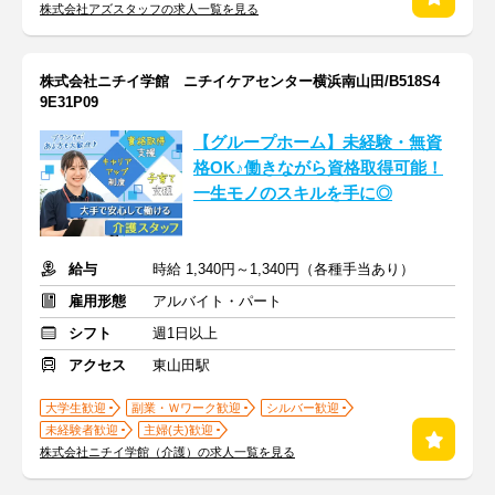
株式会社アズスタッフの求人一覧を見る
株式会社ニチイ学館 ニチイケアセンター横浜南山田/B518S4
9E31P09
【グループホーム】未経験・無資
格OK♪働きながら資格取得可能！
一生モノのスキルを手に◎
給与
時給 1,340円～1,340円（各種手当あり）
雇用形態
アルバイト・パート
シフト
週1日以上
アクセス
東山田駅
大学生歓迎
副業・Ｗワーク歓迎
シルバー歓迎
未経験者歓迎
主婦(夫)歓迎
株式会社ニチイ学館（介護）の求人一覧を見る