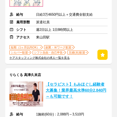
給与
日給3万4650円以上＋交通費全額支給
雇用形態
派遣社員
シフト
週2日以上 1日8時間以上
アクセス
東山田駅
短期（1ヶ月以内OK）
副業・Ｗワーク歓迎
シルバー歓迎
シフト自由・自己申告
主婦(夫)歓迎
ケアスタッフィング株式会社の求人一覧を見る
りらくる 高津久末店
【セラピスト】もみほぐし経験者
大募集！業界最高水準60分2,840円
～も可能です！
給与
1施術(60分)：2,088円～3,510円