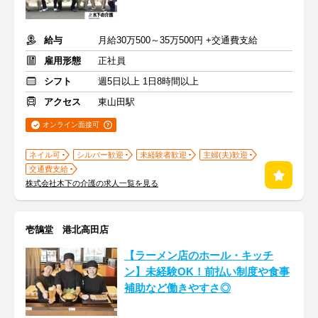
給与
月給30万500～35万500円 +交通費支給
雇用形態
正社員
シフト
週5日以上 1日8時間以上
アクセス
東山田駅
オンライン面接可
ネイル可
シルバー歓迎
未経験者歓迎
主婦(夫)歓迎
交通費支給
株式会社木下の介護の求人一覧を見る
壱鵠堂 港北高田店
【ラーメン店のホール・キッチ
ン】未経験OK！前払い制度や食事
補助など働きやすさ◎