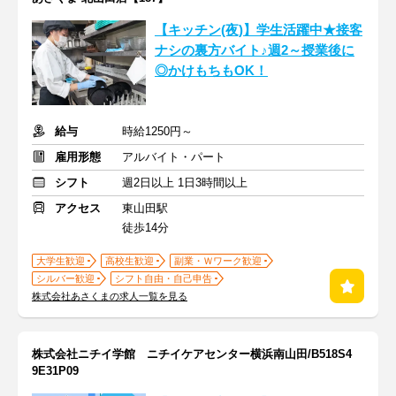
【キッチン(夜)】学生活躍中★接客
ナシの裏方バイト♪週2～授業後に
◎かけもちもOK！
給与
時給1250円～
雇用形態
アルバイト・パート
シフト
週2日以上 1日3時間以上
アクセス
東山田駅
徒歩14分
大学生歓迎
高校生歓迎
副業・Ｗワーク歓迎
シルバー歓迎
シフト自由・自己申告
株式会社あさくまの求人一覧を見る
株式会社ニチイ学館 ニチイケアセンター横浜南山田/B518S4
9E31P09