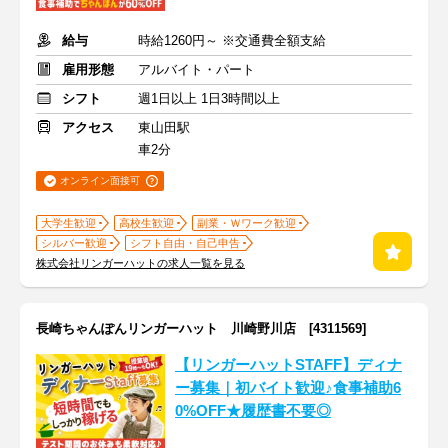
給与
時給1260円～ ※交通費全額支給
雇用形態
アルバイト・パート
シフト
週1日以上 1日3時間以上
アクセス
東山田駅
車2分
オンライン面接可
大学生歓迎
高校生歓迎
副業・Ｗワーク歓迎
シルバー歓迎
シフト自由・自己申告
株式会社リンガーハットの求人一覧を見る
長崎ちゃんぽんリンガーハット 川崎野川店 [4311569]
【リンガーハットSTAFF】ディナ
ー募集｜初バイト歓迎♪食事補助6
0%OFF★履歴書不要◎