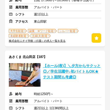
給与
日給 27,000円～28,000円（各種手当あり）
雇用形態
アルバイト・パート
シフト
週1日以上
アクセス
東山田駅
大学生歓迎
副業・Ｗワーク歓迎
シルバー歓迎
未経験者歓迎
主婦(夫)歓迎
株式会社ニチイ学館（介護）の求人一覧を見る
あさくま 北山田店【187】
【ホール(夜)】＼夕方からサクッと
◎／学生活躍中♪初バイトもOK★
テスト期間も考慮◎
給与
時給1250円～
雇用形態
アルバイト・パート
シフト
週2日以上 1日3時間以上