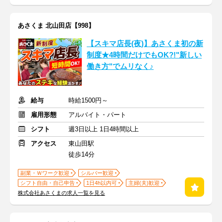
あさくま 北山田店【998】
【スキマ店長(夜)】あさくま初の新
制度★4時間だけでもOK?!"新しい
働き方"でムリなく♪
給与
時給1500円～
雇用形態
アルバイト・パート
シフト
週3日以上 1日4時間以上
アクセス
東山田駅
徒歩14分
副業・Ｗワーク歓迎
シルバー歓迎
シフト自由・自己申告
1日4h以内可
主婦(夫)歓迎
株式会社あさくまの求人一覧を見る