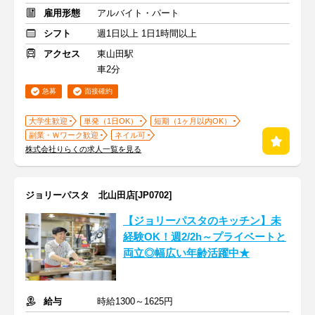
雇用形態
アルバイト・パート
シフト
週1日以上 1日1時間以上
アクセス
東山田駅
車2分
急募
面接確約
大学生歓迎
単発（1日OK）
短期（1ヶ月以内OK）
副業・Ｗワーク歓迎
ネイル可
株式会社りらくの求人一覧を見る
ジョリーパスタ 北山田店[JP0702]
【ジョリーパスタのキッチン】未
経験OK！週2/2h～プライベートと
両立◎幅広い年齢活躍中★
給与
時給1300～1625円