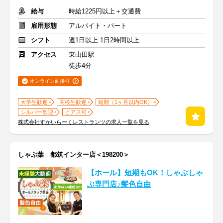
給与
時給1225円以上＋交通費
雇用形態
アルバイト・パート
シフト
週1日以上 1日2時間以上
アクセス
東山田駅
徒歩4分
オンライン面接可
大学生歓迎
高校生歓迎
短期（1ヶ月以内OK）
シルバー歓迎
ピアス可
株式会社すかいらーくレストランツの求人一覧を見る
しゃぶ葉 都筑インター店＜198200＞
【ホール】短期もOK！しゃぶしゃ
ぶ専門店♪髪色自由