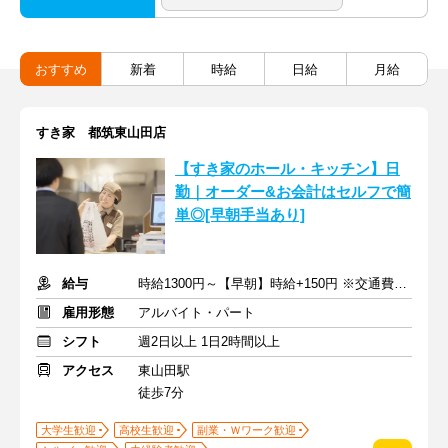
おすすめ
新着
時給
日給
月給
すき家 都筑東山田店
【すき家のホール・キッチン】日
勤｜オーダー&お会計はセルフで簡
単◎[早朝手当あり]
給与
時給1300円～【早朝】時給+150円 ※交通費支給
雇用形態
アルバイト・パート
シフト
週2日以上 1日2時間以上
アクセス
東山田駅
徒歩7分
大学生歓迎
高校生歓迎
副業・Ｗワーク歓迎