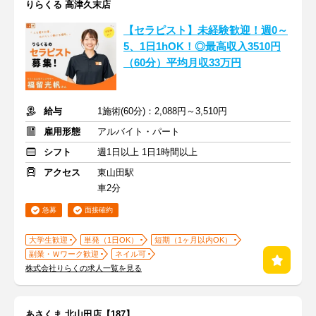
りらくる 高津久末店
【セラピスト】未経験歓迎！週0～
5、1日1hOK！◎最高収入3510円
（60分）平均月収33万円
給与
1施術(60分)：2,088円～3,510円
雇用形態
アルバイト・パート
シフト
週1日以上 1日1時間以上
アクセス
東山田駅
車2分
急募
面接確約
大学生歓迎
単発（1日OK）
短期（1ヶ月以内OK）
副業・Ｗワーク歓迎
ネイル可
株式会社りらくの求人一覧を見る
あさくま 北山田店【187】