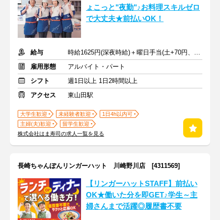
ょこっと"夜勤"♪お料理スキルゼロ
で大丈夫★前払いOK！
給与
時給1625円(深夜時給)＋曜日手当(土+70円、日祝+100円)
雇用形態
アルバイト・パート
シフト
週1日以上 1日2時間以上
アクセス
東山田駅
大学生歓迎
未経験者歓迎
1日4h以内可
主婦(夫)歓迎
留学生歓迎
株式会社はま寿司の求人一覧を見る
長崎ちゃんぽんリンガーハット 川崎野川店 [4311569]
【リンガーハットSTAFF】前払い
OK★働いた分を即GET♪学生～主
婦さんまで活躍◎履歴書不要