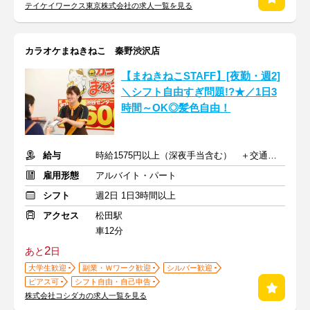
テイケイワークス東京株式会社の求人一覧を見る
カラオケまねきねこ 秦野渋沢店
【まねきねこSTAFF】[夜勤・週2]
＼シフト自由すぎ問題!?★／1日3
時間～OK◎髪色自由！
給与
時給1575円以上（深夜手当含む） ＋交通費支給
雇用形態
アルバイト・パート
シフト
週2日 1日3時間以上
アクセス
松田駅
車12分
2
あと
日
大学生歓迎
副業・Ｗワーク歓迎
シルバー歓迎
ピアス可
シフト自由・自己申告
株式会社コシダカの求人一覧を見る