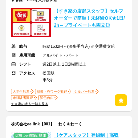
【すき家の店舗スタッフ】セルフ
オーダーで簡単！未経験OK★1日/
2h～プライベートも両立◎
給与
時給1532円～(深夜手当込) ※交通費支給
雇用形態
アルバイト・パート
シフト
週2日以上 1日2時間以上
アクセス
松田駅
車3分
大学生歓迎
副業・Ｗワーク歓迎
シルバー歓迎
未経験者歓迎
髪色自由
すき家の求人一覧を見る
株式会社ee link【001】 わく＆わーく
【ケアスタッフ】登録制｜高収