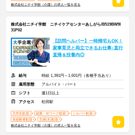
株式会社ニチイ学館（介護）の求人一覧を見る
株式会社ニチイ学館 ニチイケアセンターあしがら/B519BW9I
31P02
【訪問ヘルパー】一時帰宅もOK！
家事育児と両立できるお仕事♪直行
直帰＆扶養内◎
給与
時給 1,391円～1,601円（各種手当あり）
雇用形態
アルバイト・パート
シフト
週1日以上
アクセス
松田駅
大学生歓迎
副業・Ｗワーク歓迎
シルバー歓迎
未経験者歓迎
主婦(夫)歓迎
株式会社ニチイ学館（介護）の求人一覧を見る