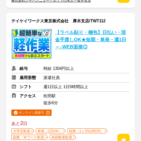
株式会社ジャパンニューアルファの求人一覧を見る
テイケイワークス東京株式会社 厚木支店/TWT112
【ラベル貼り・梱包】日払い・現
金手渡しOK★短期・単発・週1日
～♪WEB面接◎
給与
時給 1304円以上
雇用形態
派遣社員
シフト
週1日以上 1日5時間以上
アクセス
松田駅
徒歩6分
オンライン面接可
2
あと
日
大学生歓迎
単発（1日OK）
短期（1ヶ月以内OK）
副業・Ｗワーク歓迎
未経験者歓迎