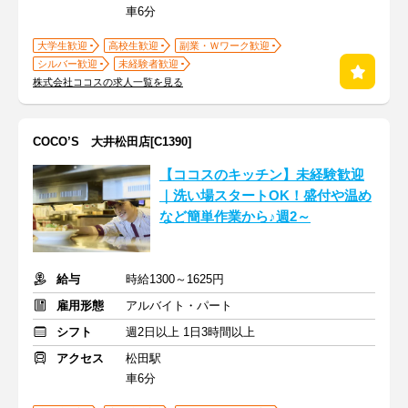
車6分
大学生歓迎
高校生歓迎
副業・Ｗワーク歓迎
シルバー歓迎
未経験者歓迎
株式会社ココスの求人一覧を見る
COCO’S 大井松田店[C1390]
【ココスのキッチン】未経験歓迎
｜洗い場スタートOK！盛付や温め
など簡単作業から♪週2～
給与
時給1300～1625円
雇用形態
アルバイト・パート
シフト
週2日以上 1日3時間以上
アクセス
松田駅
車6分