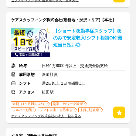
セブンイレブン 秦野菖蒲店の求人一覧を見る
ケアスタッフィング株式会社(勤務地：渋沢エリア)【本社】
【ショート夜勤専従スタッフ】夜
のみで安定収入!シフト相談OK!最
短当日払い◎
給与
日給1万8000円以上＋交通費全額支給
雇用形態
派遣社員
シフト
週2日以上 1日7時間以上
アクセス
松田駅
短期（1ヶ月以内OK）
副業・Ｗワーク歓迎
シルバー歓迎
シフト自由・自己申告
主婦(夫)歓迎
ケアスタッフィング株式会社の求人一覧を見る
すき家 255号大井松田店