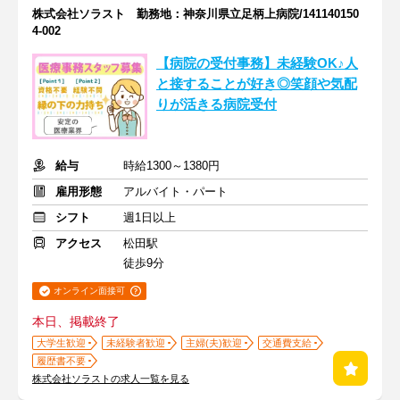
株式会社ソラスト 勤務地：神奈川県立足柄上病院/141140150
4-002
【病院の受付事務】未経験OK♪人
と接することが好き◎笑顔や気配
りが活きる病院受付
給与
時給1300～1380円
雇用形態
アルバイト・パート
シフト
週1日以上
アクセス
松田駅
徒歩9分
オンライン面接可
本日、掲載終了
大学生歓迎
未経験者歓迎
主婦(夫)歓迎
交通費支給
履歴書不要
株式会社ソラストの求人一覧を見る