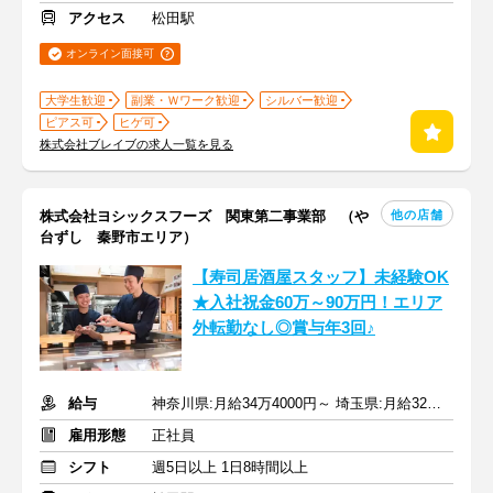
アクセス
松田駅
オンライン面接可
大学生歓迎
副業・Ｗワーク歓迎
シルバー歓迎
ピアス可
ヒゲ可
株式会社ブレイブの求人一覧を見る
他の店舗
株式会社ヨシックスフーズ 関東第二事業部 （や
台ずし 秦野市エリア）
【寿司居酒屋スタッフ】未経験OK
★入社祝金60万～90万円！エリア
外転勤なし◎賞与年3回♪
給与
神奈川県:月給34万4000円～ 埼玉県:月給32万3000円～
雇用形態
正社員
シフト
週5日以上 1日8時間以上