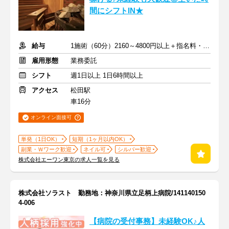
間にシフトIN★
給与
1施術（60分）2160～4800円以上＋指名料・インセン
雇用形態
業務委託
シフト
週1日以上 1日6時間以上
アクセス
松田駅
車16分
オンライン面接可
単発（1日OK）
短期（1ヶ月以内OK）
副業・Ｗワーク歓迎
ネイル可
シルバー歓迎
株式会社エーワン東京の求人一覧を見る
株式会社ソラスト 勤務地：神奈川県立足柄上病院/141140150
4-006
【病院の受付事務】未経験OK♪人