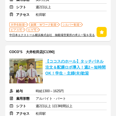
シフト
週2日以上
アクセス
松田駅
大学生歓迎
副業・Ｗワーク歓迎
シルバー歓迎
ピアス可
ヒゲ可
中日本エクストール横浜株式会社 御殿場営業所の求人一覧を見る
COCO’S 大井松田店[C1390]
【ココスのホール】タッチパネル
注文＆配膳ロボ導入！週2～短時間
OK！学生・主婦(夫)歓迎
給与
時給1300～1625円
雇用形態
アルバイト・パート
シフト
週2日以上 1日3時間以上
アクセス
松田駅