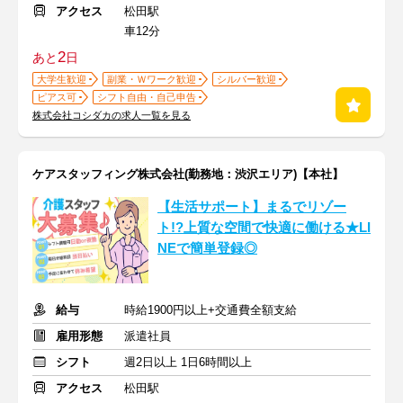
アクセス
松田駅
車12分
2
あと
日
大学生歓迎
副業・Ｗワーク歓迎
シルバー歓迎
ピアス可
シフト自由・自己申告
株式会社コシダカの求人一覧を見る
ケアスタッフィング株式会社(勤務地：渋沢エリア)【本社】
【生活サポート】まるでリゾー
ト!?上質な空間で快適に働ける★LI
NEで簡単登録◎
給与
時給1900円以上+交通費全額支給
雇用形態
派遣社員
シフト
週2日以上 1日6時間以上
アクセス
松田駅