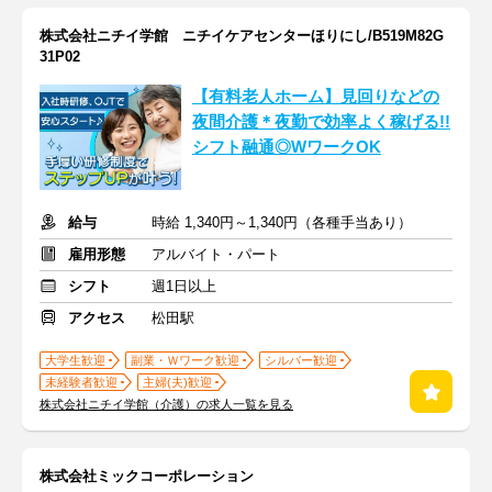
株式会社ニチイ学館 ニチイケアセンターほりにし/B519M82G
31P02
【有料老人ホーム】見回りなどの
夜間介護＊夜勤で効率よく稼げる!!
シフト融通◎WワークOK
給与
時給 1,340円～1,340円（各種手当あり）
雇用形態
アルバイト・パート
シフト
週1日以上
アクセス
松田駅
大学生歓迎
副業・Ｗワーク歓迎
シルバー歓迎
未経験者歓迎
主婦(夫)歓迎
株式会社ニチイ学館（介護）の求人一覧を見る
株式会社ミックコーポレーション