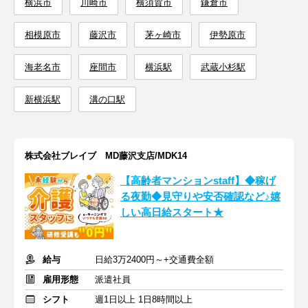
横浜市
川崎市
横須賀市
鎌倉市
相模原市
藤沢市
茅ヶ崎市
伊勢原市
海老名市
座間市
横浜駅
武蔵小杉駅
新横浜駅
溝の口駅
株式会社ブレイブ MD藤沢支店/MDK14
【高齢者マンションstaff】◆稼げ
る夜勤◆見守りや安否確認など♪嬉
しい高日給スタート★
給与
日給3万2400円～+交通費全額
雇用形態
派遣社員
シフト
週1日以上 1日8時間以上