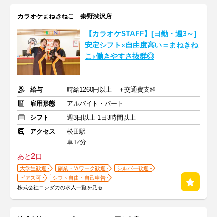
カラオケまねきねこ 秦野渋沢店
【カラオケSTAFF】[日勤・週3～]
安定シフト×自由度高い＝まねきね
こ♪働きやすさ抜群◎
給与
時給1260円以上 ＋交通費支給
雇用形態
アルバイト・パート
シフト
週3日以上 1日3時間以上
アクセス
松田駅
車12分
2
あと
日
大学生歓迎
副業・Ｗワーク歓迎
シルバー歓迎
ピアス可
シフト自由・自己申告
株式会社コシダカの求人一覧を見る