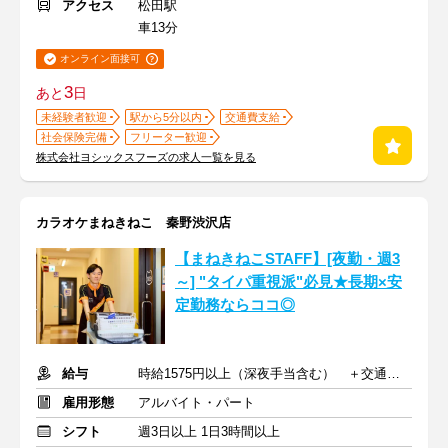
アクセス
松田駅
車13分
オンライン面接可
3
あと
日
未経験者歓迎
駅から5分以内
交通費支給
社会保険完備
フリーター歓迎
株式会社ヨシックスフーズの求人一覧を見る
カラオケまねきねこ 秦野渋沢店
【まねきねこSTAFF】[夜勤・週3
～] "タイパ重視派"必見★長期×安
定勤務ならココ◎
給与
時給1575円以上（深夜手当含む） ＋交通費支給
雇用形態
アルバイト・パート
シフト
週3日以上 1日3時間以上