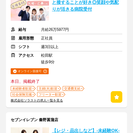
と接することが好き◎笑顔や気配
りが活きる病院受付
給与
月給26万5977円
雇用形態
正社員
シフト
週3日以上
アクセス
松田駅
徒歩9分
オンライン面接可
本日、掲載終了
未経験者歓迎
主婦(夫)歓迎
交通費支給
社会保険完備
フリーター歓迎
株式会社ソラストの求人一覧を見る
セブンイレブン 秦野菖蒲店
【レジ・品出しなど】-未経験OK-