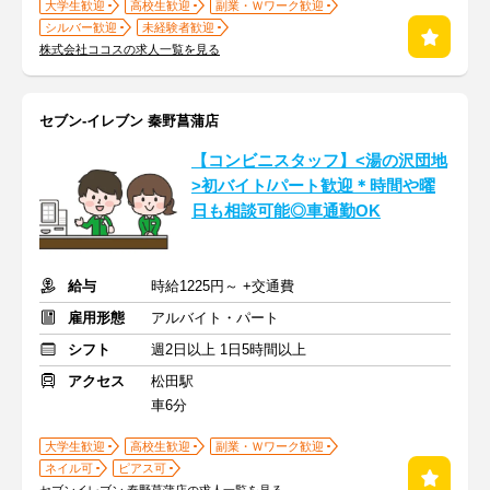
大学生歓迎
高校生歓迎
副業・Ｗワーク歓迎
シルバー歓迎
未経験者歓迎
株式会社ココスの求人一覧を見る
セブン-イレブン 秦野菖蒲店
【コンビニスタッフ】<湯の沢団地
>初バイト/パート歓迎＊時間や曜
日も相談可能◎車通勤OK
給与
時給1225円～ +交通費
雇用形態
アルバイト・パート
シフト
週2日以上 1日5時間以上
アクセス
松田駅
車6分
大学生歓迎
高校生歓迎
副業・Ｗワーク歓迎
ネイル可
ピアス可