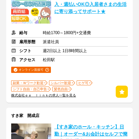
入・週払いOK◎入居者さまの生活
に寄り添ってサポート★
給与
時給1700～1800円+交通費
雇用形態
派遣社員
シフト
週2日以上 1日8時間以上
アクセス
松田駅
オンライン面接可
副業・Ｗワーク歓迎
シルバー歓迎
ヒゲ可
シフト自由・自己申告
髪色自由
株式会社ｅｅ ｌｉｎｋの求人一覧を見る
すき家 開成店
【すき家のホール・キッチン】日
勤｜オーダー&お会計はセルフで簡