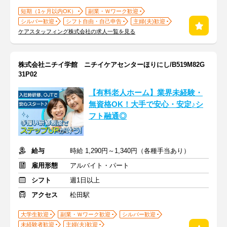
短期（1ヶ月以内OK）
副業・Ｗワーク歓迎
シルバー歓迎
シフト自由・自己申告
主婦(夫)歓迎
ケアスタッフィング株式会社の求人一覧を見る
株式会社ニチイ学館 ニチイケアセンターほりにし/B519M82G
31P02
【有料老人ホーム】業界未経験・
無資格OK！大手で安心・安定♪シ
フト融通◎
給与
時給 1,290円～1,340円（各種手当あり）
雇用形態
アルバイト・パート
シフト
週1日以上
アクセス
松田駅
大学生歓迎
副業・Ｗワーク歓迎
シルバー歓迎
未経験者歓迎
主婦(夫)歓迎