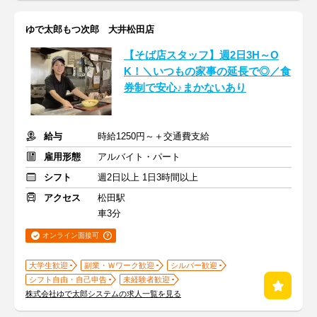
ゆで太郎もつ次郎 大井松田店
【そば店スタッフ】週2日3H～O
K！＼いつもの家事の延長で◎／食
券制で安心♪まかないあり
給与
時給1250円～＋交通費支給
雇用形態
アルバイト・パート
シフト
週2日以上 1日3時間以上
アクセス
松田駅
車3分
オンライン面接可
大学生歓迎
副業・Ｗワーク歓迎
シルバー歓迎
シフト自由・自己申告
未経験者歓迎
株式会社ゆで太郎システムの求人一覧を見る