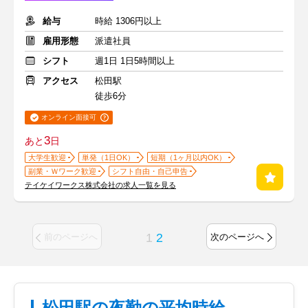
給与
時給 1306円以上
雇用形態
派遣社員
シフト
週1日 1日5時間以上
アクセス
松田駅
徒歩6分
オンライン面接可
3
あと
日
大学生歓迎
単発（1日OK）
短期（1ヶ月以内OK）
副業・Ｗワーク歓迎
シフト自由・自己申告
テイケイワークス株式会社の求人一覧を見る
1
2
前のページへ
次のページへ
松田駅の夜勤の平均時給