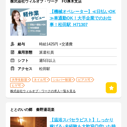
株式会社ウィルオブ・ワーク FO厚木支店
【機械オペレーター】≪日払いOK
≫車通勤OK！大手企業でのお仕
事！松田駅_H71307
給与
時給1425円 +交通費
雇用形態
派遣社員
シフト
週5日以上
アクセス
松田駅
大学生歓迎
ネイル可
シルバー歓迎
ピアス可
ヒゲ可
株式会社ウィルオブ・ワークの求人一覧を見る
ととのいの郷 秦野湯花楽
【温浴スパセラピスト】しっかり
稼げる♪未経験も大歓迎◎空いた時