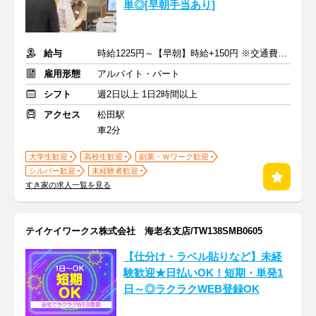
単◎[早朝手当あり]
給与
時給1225円～【早朝】時給+150円 ※交通費支給
雇用形態
アルバイト・パート
シフト
週2日以上 1日2時間以上
アクセス
松田駅
車2分
大学生歓迎
高校生歓迎
副業・Ｗワーク歓迎
シルバー歓迎
未経験者歓迎
すき家の求人一覧を見る
テイケイワークス株式会社 海老名支店/TW138SMB0605
【仕分け・ラベル貼りなど】未経
験歓迎★日払いOK！短期・単発1
日～◎ラクラクWEB登録OK