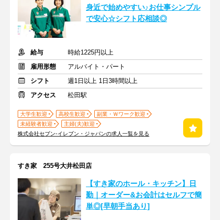
身近で始めやすい♪お仕事シンプル
で安心☆シフト応相談◎
給与
時給1225円以上
雇用形態
アルバイト・パート
シフト
週1日以上 1日3時間以上
アクセス
松田駅
大学生歓迎
高校生歓迎
副業・Ｗワーク歓迎
未経験者歓迎
主婦(夫)歓迎
株式会社セブン-イレブン・ジャパンの求人一覧を見る
すき家 255号大井松田店
【すき家のホール・キッチン】日
勤｜オーダー&お会計はセルフで簡
単◎[早朝手当あり]