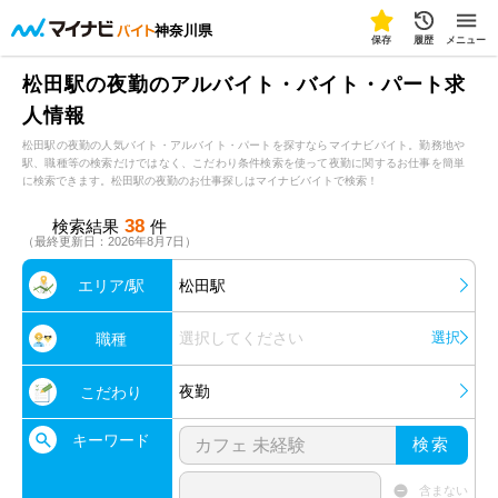
神奈川県
保存
履歴
メニュー
松田駅の夜勤のアルバイト・バイト・パート求
人情報
松田駅の夜勤の人気バイト・アルバイト・パートを探すならマイナビバイト。勤務地や
駅、職種等の検索だけではなく、こだわり条件検索を使って夜勤に関するお仕事を簡単
に検索できます。松田駅の夜勤のお仕事探しはマイナビバイトで検索！
38
検索結果
件
（最終更新日：2026年8月7日）
エリア/駅
松田駅
選択してください
選択
職種
夜勤
こだわり
キーワード
検索
含まない