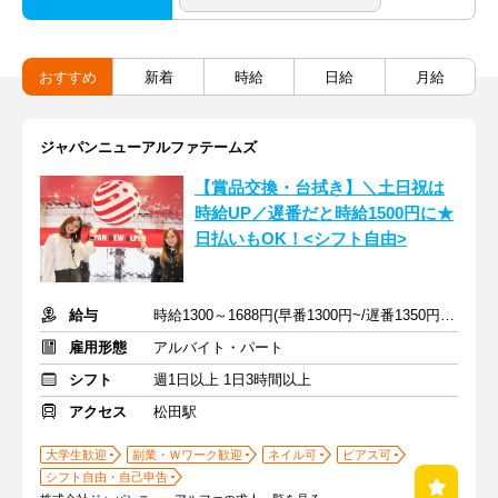
おすすめ
新着
時給
日給
月給
ジャパンニューアルファテームズ
【賞品交換・台拭き】＼土日祝は
時給UP／遅番だと時給1500円に★
日払いもOK！<シフト自由>
給与
時給1300～1688円(早番1300円~/遅番1350円~)+土日祝手当+交通費
雇用形態
アルバイト・パート
シフト
週1日以上 1日3時間以上
アクセス
松田駅
大学生歓迎
副業・Ｗワーク歓迎
ネイル可
ピアス可
シフト自由・自己申告