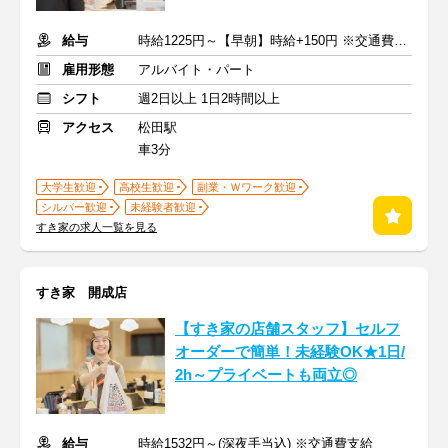
給与
時給1225円～【早朝】時給+150円 ※交通費支給
雇用形態
アルバイト・パート
シフト
週2日以上 1日2時間以上
アクセス
松田駅
車3分
大学生歓迎
高校生歓迎
副業・Ｗワーク歓迎
シルバー歓迎
未経験者歓迎
すき家の求人一覧を見る
すき家 開成店
【すき家の店舗スタッフ】セルフ
オーダーで簡単！未経験OK★1日/
2h～プライベートも両立◎
給与
時給1532円～(深夜手当込) ※交通費支給