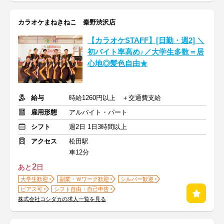
カラオケまねきねこ 秦野渋沢店
【カラオケSTAFF】[日勤・週2] ＼
初バイト率高め♪／大学生多数＝居
心地◎髪色自由★
給与
時給1260円以上 ＋交通費支給
雇用形態
アルバイト・パート
シフト
週2日 1日3時間以上
アクセス
松田駅
車12分
2
あと
日
大学生歓迎
副業・Ｗワーク歓迎
シルバー歓迎
ピアス可
シフト自由・自己申告
株式会社コシダカの求人一覧を見る