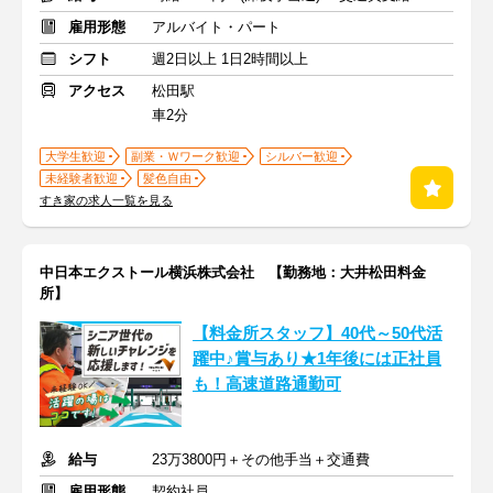
雇用形態
アルバイト・パート
シフト
週2日以上 1日2時間以上
アクセス
松田駅
車2分
大学生歓迎
副業・Ｗワーク歓迎
シルバー歓迎
未経験者歓迎
髪色自由
すき家の求人一覧を見る
中日本エクストール横浜株式会社 【勤務地：大井松田料金
所】
【料金所スタッフ】40代～50代活
躍中♪賞与あり★1年後には正社員
も！高速道路通勤可
給与
23万3800円＋その他手当＋交通費
雇用形態
契約社員