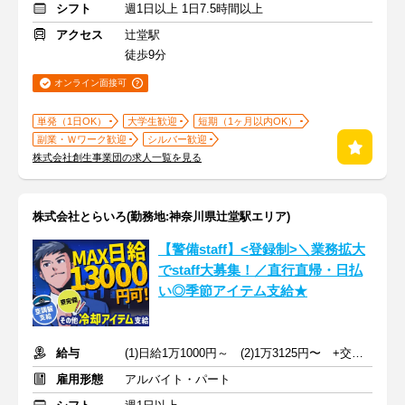
シフト
週1日以上 1日7.5時間以上
アクセス
辻堂駅
徒歩9分
オンライン面接可
単発（1日OK）
大学生歓迎
短期（1ヶ月以内OK）
副業・Ｗワーク歓迎
シルバー歓迎
株式会社創生事業団の求人一覧を見る
株式会社とらいろ(勤務地:神奈川県辻堂駅エリア)
【警備staff】<登録制>＼業務拡大
でstaff大募集！／直行直帰・日払
い◎季節アイテム支給★
給与
(1)日給1万1000円～ (2)1万3125円〜 +交通費全額支給
雇用形態
アルバイト・パート