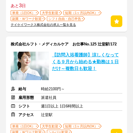
3
あと
日
単発（1日OK）
大学生歓迎
短期（1ヶ月以内OK）
副業・Ｗワーク歓迎
シフト自由・自己申告
テイケイワークス株式会社の求人一覧を見る
株式会社ルフト・メディカルケア お仕事No.125 辻堂駅/172
【訪問入浴看護師】涼しくなって
くる９月から始める★勤務は１日
だけ～複数日も歓迎！
給与
時給2100円～
雇用形態
派遣社員
シフト
週1日以上 1日6時間以上
アクセス
辻堂駅
単発（1日OK）
大学生歓迎
短期（1ヶ月以内OK）
副業・Ｗワーク歓迎
シルバー歓迎