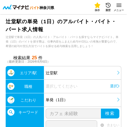
神奈川県
保存
履歴
メニュー
辻堂駅の単発（1日）のアルバイト・バイト・
パート求人情報
辻堂駅で単発（1日）の人気バイト・アルバイト・パートを探すならマイナビバイト。単
発（1日）のバイトを探す際は、仕事内容をふまえた給与や日払いの有無が重要なので、
希望の給与や支払方法でバイトを探せる給与検索を活用しましょう！
25
検索結果
件
（最終更新日：2026年8月6日）
エリア/駅
辻堂駅
選択してください
選択
職種
単発（1日）
こだわり
キーワード
検索
含まない