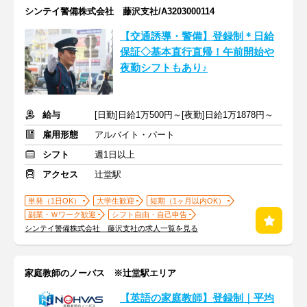
シンテイ警備株式会社 藤沢支社/A3203000114
【交通誘導・警備】登録制＊日給
保証◇基本直行直帰！午前開始や
夜勤シフトもあり♪
給与
[日勤]日給1万500円～[夜勤]日給1万1878円～
雇用形態
アルバイト・パート
シフト
週1日以上
アクセス
辻堂駅
単発（1日OK）
大学生歓迎
短期（1ヶ月以内OK）
副業・Ｗワーク歓迎
シフト自由・自己申告
シンテイ警備株式会社 藤沢支社の求人一覧を見る
家庭教師のノーバス ※辻堂駅エリア
【英語の家庭教師】登録制｜平均