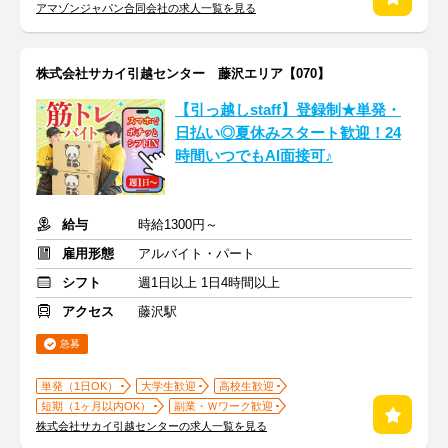
アマゾンジャパン合同会社の求人一覧を見る
株式会社サカイ引越センター 藤沢エリア【070】
【引っ越しstaff】登録制★単発・
日払い◎夏休みスタート歓迎！24
時間いつでもAI面接可♪
給与
時給1300円～
雇用形態
アルバイト・パート
シフト
週1日以上 1日4時間以上
アクセス
藤沢駅
急募
単発（1日OK）
大学生歓迎
高校生歓迎
短期（1ヶ月以内OK）
副業・Ｗワーク歓迎
株式会社サカイ引越センターの求人一覧を見る