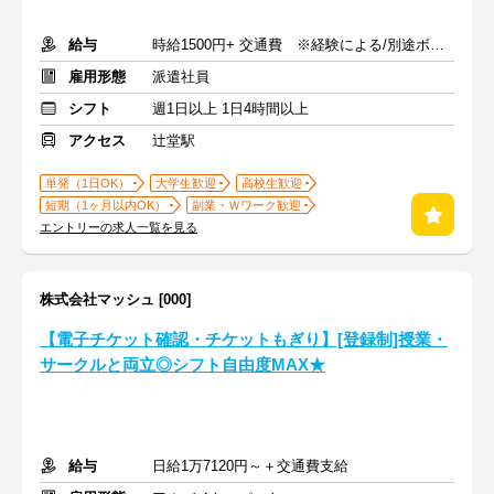
給与
時給1500円+ 交通費 ※経験による/別途ボーナス支給あり
雇用形態
派遣社員
シフト
週1日以上 1日4時間以上
アクセス
辻堂駅
単発（1日OK）
大学生歓迎
高校生歓迎
短期（1ヶ月以内OK）
副業・Ｗワーク歓迎
エントリーの求人一覧を見る
株式会社マッシュ [000]
【電子チケット確認・チケットもぎり】[登録制]授業・
サークルと両立◎シフト自由度MAX★
給与
日給1万7120円～＋交通費支給