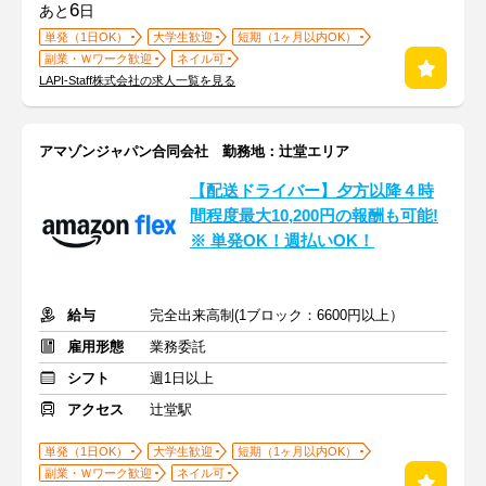
6
あと
日
単発（1日OK）
大学生歓迎
短期（1ヶ月以内OK）
副業・Ｗワーク歓迎
ネイル可
LAPI-Staff株式会社の求人一覧を見る
アマゾンジャパン合同会社 勤務地：辻堂エリア
【配送ドライバー】夕方以降４時
間程度最大10,200円の報酬も可能!
※ 単発OK！週払いOK！
給与
完全出来高制(1ブロック：6600円以上）
雇用形態
業務委託
シフト
週1日以上
アクセス
辻堂駅
単発（1日OK）
大学生歓迎
短期（1ヶ月以内OK）
副業・Ｗワーク歓迎
ネイル可