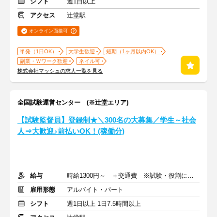
シフト
週1日以上
アクセス
辻堂駅
オンライン面接可
単発（1日OK）
大学生歓迎
短期（1ヶ月以内OK）
副業・Ｗワーク歓迎
ネイル可
株式会社マッシュの求人一覧を見る
全国試験運営センター (※辻堂エリア)
【試験監督員】登録制★＼300名の大募集／学生～社会
人⇒大歓迎♪前払いOK！(稼働分)
給与
時給1300円～ ＋交通費 ※試験・役割により手当あり
雇用形態
アルバイト・パート
シフト
週1日以上 1日7.5時間以上