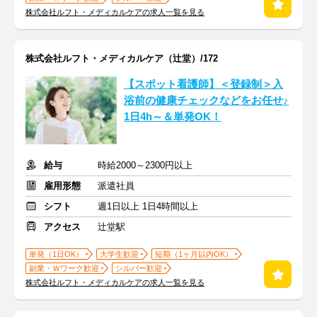
株式会社ルフト・メディカルケアの求人一覧を見る
株式会社ルフト・メディカルケア（辻堂）/172
【スポット看護師】＜登録制＞入
浴前の健康チェックなどをお任せ♪
1日4h～＆単発OK！
給与
時給2000～2300円以上
雇用形態
派遣社員
シフト
週1日以上 1日4時間以上
アクセス
辻堂駅
単発（1日OK）
大学生歓迎
短期（1ヶ月以内OK）
副業・Ｗワーク歓迎
シルバー歓迎
株式会社ルフト・メディカルケアの求人一覧を見る