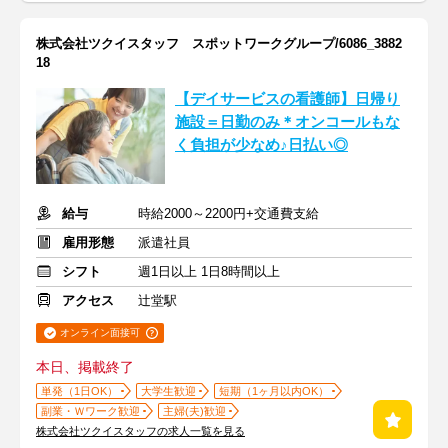
株式会社ツクイスタッフ スポットワークグループ/6086_3882
18
【デイサービスの看護師】日帰り
施設＝日勤のみ＊オンコールもな
く負担が少なめ♪日払い◎
給与
時給2000～2200円+交通費支給
雇用形態
派遣社員
シフト
週1日以上 1日8時間以上
アクセス
辻堂駅
オンライン面接可
本日、掲載終了
単発（1日OK）
大学生歓迎
短期（1ヶ月以内OK）
副業・Ｗワーク歓迎
主婦(夫)歓迎
株式会社ツクイスタッフの求人一覧を見る