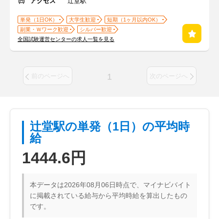
アクセス
辻堂駅
単発（1日OK）
大学生歓迎
短期（1ヶ月以内OK）
副業・Ｗワーク歓迎
シルバー歓迎
全国試験運営センターの求人一覧を見る
1
前のページへ
次のページへ
辻堂駅の単発（1日）の平均時
給
1444.6円
本データは2026年08月06日時点で、マイナビバイト
に掲載されている給与から平均時給を算出したもの
です。