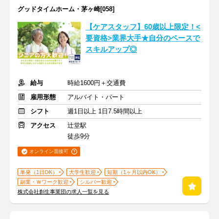
グッドタイムホーム・茅ヶ崎[058]
【ケアスタッフ】60歳以上限定！<
要資格>業界大手★自分のペースで
スキルアップ◎
給与
時給1600円＋交通費
雇用形態
アルバイト・パート
シフト
週1日以上 1日7.5時間以上
アクセス
辻堂駅
徒歩9分
オンライン面接可
単発（1日OK）
大学生歓迎
短期（1ヶ月以内OK）
副業・Ｗワーク歓迎
シルバー歓迎
株式会社創生事業団の求人一覧を見る