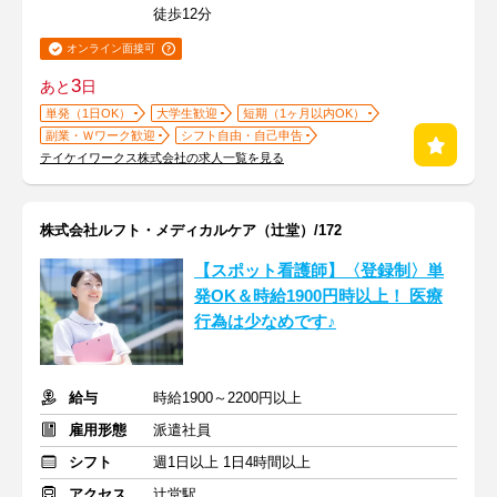
徒歩12分
オンライン面接可
3
あと
日
単発（1日OK）
大学生歓迎
短期（1ヶ月以内OK）
副業・Ｗワーク歓迎
シフト自由・自己申告
テイケイワークス株式会社の求人一覧を見る
株式会社ルフト・メディカルケア（辻堂）/172
【スポット看護師】〈登録制〉単
発OK＆時給1900円時以上！ 医療
行為は少なめです♪
給与
時給1900～2200円以上
雇用形態
派遣社員
シフト
週1日以上 1日4時間以上
アクセス
辻堂駅