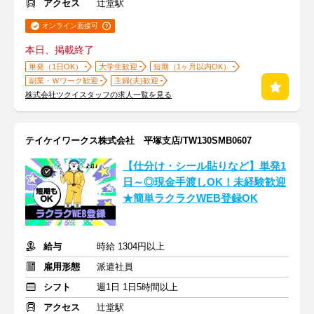
アクセス
辻堂駅
オンライン面接可
本日、掲載終了
単発（1日OK）
大学生歓迎
短期（1ヶ月以内OK）
副業・Ｗワーク歓迎
主婦(夫)歓迎
株式会社ツクイスタッフの求人一覧を見る
テイケイワークス株式会社 平塚支店/TW130SMB0607
【仕分け・シール貼りなど】単発1
日～◎現金手渡しOK！未経験歓迎
★簡単ラクラクWEB登録OK
給与
時給 1304円以上
雇用形態
派遣社員
シフト
週1日 1日5時間以上
アクセス
辻堂駅