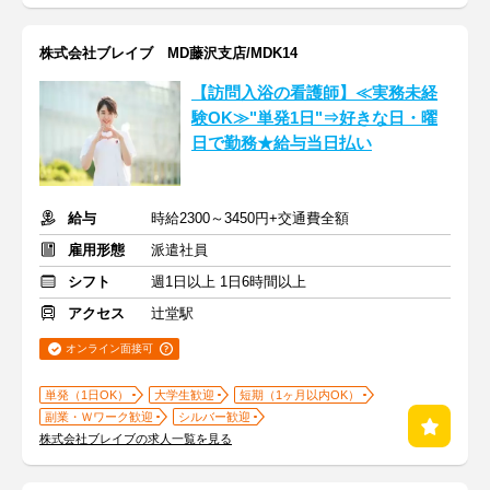
株式会社ブレイブ MD藤沢支店/MDK14
【訪問入浴の看護師】≪実務未経
験OK≫"単発1日"⇒好きな日・曜
日で勤務★給与当日払い
給与
時給2300～3450円+交通費全額
雇用形態
派遣社員
シフト
週1日以上 1日6時間以上
アクセス
辻堂駅
オンライン面接可
単発（1日OK）
大学生歓迎
短期（1ヶ月以内OK）
副業・Ｗワーク歓迎
シルバー歓迎
株式会社ブレイブの求人一覧を見る