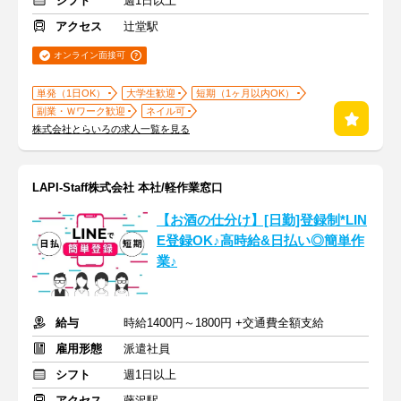
シフト
週1日以上
アクセス
辻堂駅
オンライン面接可
単発（1日OK）
大学生歓迎
短期（1ヶ月以内OK）
副業・Ｗワーク歓迎
ネイル可
株式会社とらいろの求人一覧を見る
LAPI-Staff株式会社 本社/軽作業窓口
【お酒の仕分け】[日勤]登録制*LIN
E登録OK♪高時給&日払い◎簡単作
業♪
給与
時給1400円～1800円 +交通費全額支給
雇用形態
派遣社員
シフト
週1日以上
アクセス
藤沢駅