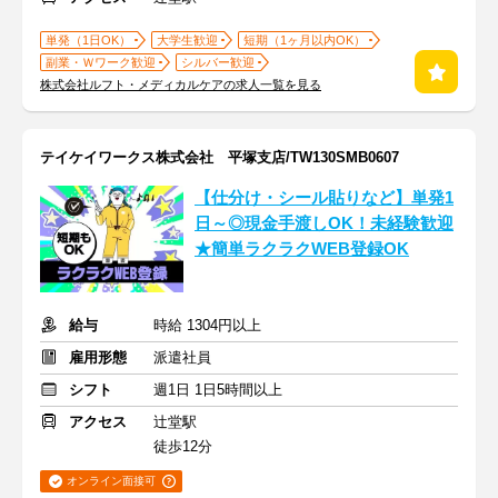
単発（1日OK）
大学生歓迎
短期（1ヶ月以内OK）
副業・Ｗワーク歓迎
シルバー歓迎
株式会社ルフト・メディカルケアの求人一覧を見る
テイケイワークス株式会社 平塚支店/TW130SMB0607
【仕分け・シール貼りなど】単発1
日～◎現金手渡しOK！未経験歓迎
★簡単ラクラクWEB登録OK
給与
時給 1304円以上
雇用形態
派遣社員
シフト
週1日 1日5時間以上
アクセス
辻堂駅
徒歩12分
オンライン面接可