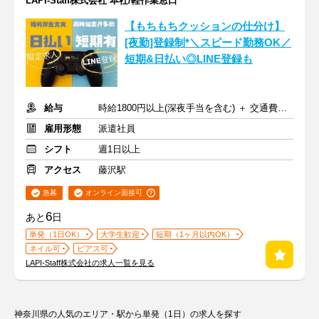
LAPI-Staff株式会社 本社/軽作業窓口
【もちもちクッションの仕分け】
[夜勤]登録制*＼スピード勤務OK／
短期&日払い◎LINE登録も
給与
時給1800円以上(深夜手当を含む) ＋ 交通費全額支給
雇用形態
派遣社員
シフト
週1日以上
アクセス
藤沢駅
急募
オンライン面接可
6
あと
日
単発（1日OK）
大学生歓迎
短期（1ヶ月以内OK）
ネイル可
ピアス可
LAPI-Staff株式会社の求人一覧を見る
神奈川県の人気のエリア・駅から単発（1日）の求人を探す