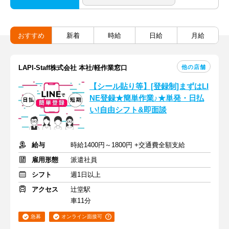
おすすめ
新着
時給
日給
月給
他の店舗
LAPI-Staff株式会社 本社/軽作業窓口
【シール貼り等】[登録制]まずはLI
NE登録★簡単作業♪★単発・日払
い!自由シフト&即面談
給与
時給1400円～1800円 +交通費全額支給
雇用形態
派遣社員
シフト
週1日以上
アクセス
辻堂駅
車11分
急募
オンライン面接可