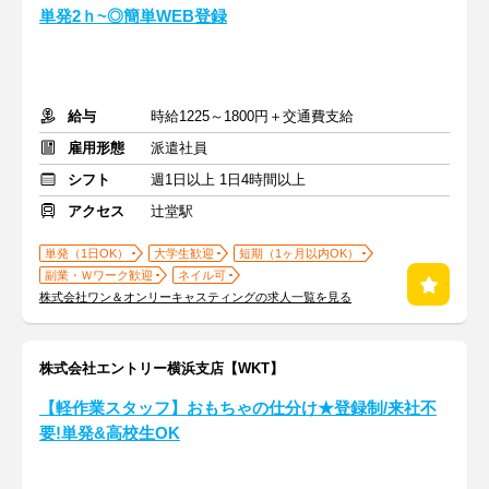
単発2ｈ~◎簡単WEB登録
給与
時給1225～1800円＋交通費支給
雇用形態
派遣社員
シフト
週1日以上 1日4時間以上
アクセス
辻堂駅
単発（1日OK）
大学生歓迎
短期（1ヶ月以内OK）
副業・Ｗワーク歓迎
ネイル可
株式会社ワン＆オンリーキャスティングの求人一覧を見る
株式会社エントリー横浜支店【WKT】
【軽作業スタッフ】おもちゃの仕分け★登録制/来社不
要!単発&高校生OK