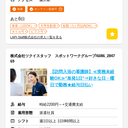
急募
オンライン面接可
6
あと
日
単発（1日OK）
大学生歓迎
短期（1ヶ月以内OK）
ネイル可
ピアス可
LAPI-Staff株式会社の求人一覧を見る
株式会社ツクイスタッフ スポットワークグループ/6086_2847
69
【訪問入浴の看護師】≪実務未経
験OK≫"単発1日"⇒好きな日・曜
日で勤務★給与日払い
給与
時給2200円～+交通費支給
雇用形態
派遣社員
シフト
週1日以上 1日8時間以上