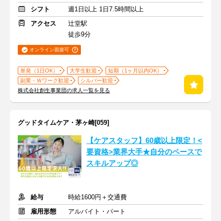
シフト
週1日以上 1日7.5時間以上
アクセス
辻堂駅
徒歩9分
オンライン面接可
単発（1日OK）
大学生歓迎
短期（1ヶ月以内OK）
副業・Ｗワーク歓迎
シルバー歓迎
株式会社創生事業団の求人一覧を見る
グッドタイムケア・茅ヶ崎[059]
【ケアスタッフ】60歳以上限定！<
要資格>業界大手★自分のペースで
スキルアップ◎
給与
時給1600円＋交通費
雇用形態
アルバイト・パート