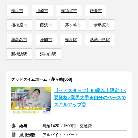
横浜市
川崎市
横須賀市
鎌倉市
相模原市
藤沢市
茅ヶ崎市
伊勢原市
海老名市
座間市
横浜駅
武蔵小杉駅
新横浜駅
溝の口駅
グッドタイムホーム・茅ヶ崎[058]
【ケアスタッフ】60歳以上限定！<
要資格>業界大手★自分のペースで
スキルアップ◎
給与
時給1420～1600円＋交通費
雇用形態
アルバイト・パート