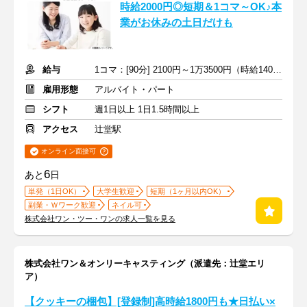
時給2000円◎短期＆1コマ～OK♪本
業がお休みの土日だけも
給与
1コマ：[90分] 2100円～1万3500円（時給1400円～9000円）+交通費
雇用形態
アルバイト・パート
シフト
週1日以上 1日1.5時間以上
アクセス
辻堂駅
オンライン面接可
6
あと
日
単発（1日OK）
大学生歓迎
短期（1ヶ月以内OK）
副業・Ｗワーク歓迎
ネイル可
株式会社ワン・ツー・ワンの求人一覧を見る
株式会社ワン＆オンリーキャスティング（派遣先：辻堂エリ
ア）
【クッキーの梱包】[登録制]高時給1800円も★日払い×