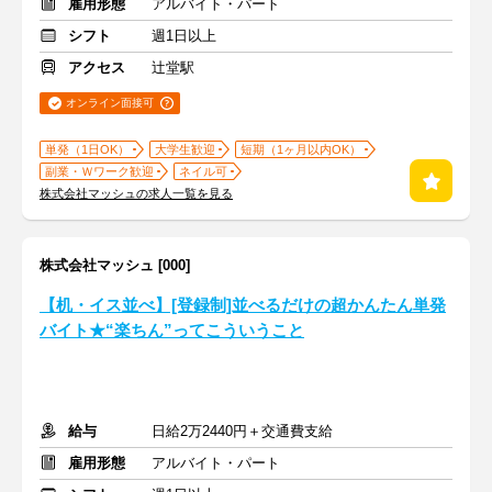
雇用形態
アルバイト・パート
シフト
週1日以上
アクセス
辻堂駅
オンライン面接可
単発（1日OK）
大学生歓迎
短期（1ヶ月以内OK）
副業・Ｗワーク歓迎
ネイル可
株式会社マッシュの求人一覧を見る
株式会社マッシュ [000]
【机・イス並べ】[登録制]並べるだけの超かんたん単発
バイト★“楽ちん”ってこういうこと
給与
日給2万2440円＋交通費支給
雇用形態
アルバイト・パート