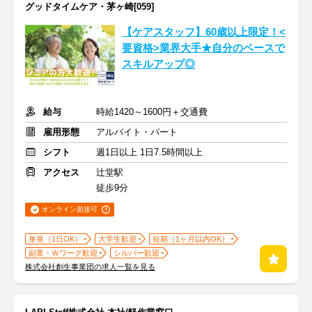
グッドタイムケア・茅ヶ崎[059]
【ケアスタッフ】60歳以上限定！<
要資格>業界大手★自分のペースで
スキルアップ◎
給与
時給1420～1600円＋交通費
雇用形態
アルバイト・パート
シフト
週1日以上 1日7.5時間以上
アクセス
辻堂駅
徒歩9分
オンライン面接可
単発（1日OK）
大学生歓迎
短期（1ヶ月以内OK）
副業・Ｗワーク歓迎
シルバー歓迎
株式会社創生事業団の求人一覧を見る