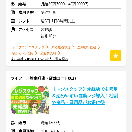
給与
月給35万7000～48万2000円
雇用形態
契約社員
シフト
週5日 1日8時間以上
アクセス
浅野駅
徒歩16分
オープニングスタッフ
未経験者歓迎
主婦(夫)歓迎
駅から5分以内
交通費支給
株式会社SHINKOロジの求人一覧を見る
ライフ 川崎京町店（店舗コード861）
【レジスタッフ】未経験でも簡単
＆始めやすい自動レジ導入！社割
で食品・日用品がお得に◎
給与
時給1300円
雇用形態
アルバイト・パート