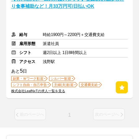
り食事補助など！月33万円可/日払いOK
給与
時給1900円～2200円＋交通費支給
雇用形態
派遣社員
シフト
週2日以上 1日8時間以上
アクセス
浅野駅
5
あと
日
副業・Ｗワーク歓迎
シルバー歓迎
シフト自由・自己申告
主婦(夫)歓迎
交通費支給
株式会社LeafNxTの求人一覧を見る
1
前のページへ
次のページへ