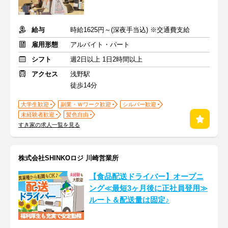
給与
時給1625円～(深夜手当込) ※交通費支給
雇用形態
アルバイト・パート
シフト
週2日以上 1日2時間以上
アクセス
浅野駅
徒歩14分
大学生歓迎
副業・Ｗワーク歓迎
シルバー歓迎
未経験者歓迎
髪色自由
すき家の求人一覧を見る
株式会社SHINKOロジ 川崎営業所
【食品配送ドライバー】オープニ
ング≪最短3ヶ月後に正社員登用≫
ルート＆配送量は固定♪