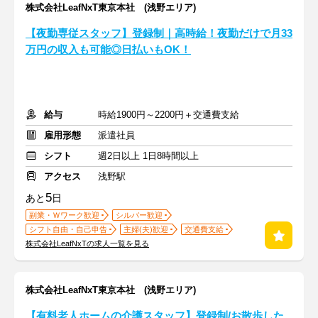
株式会社LeafNxT東京本社 (浅野エリア)
【夜勤専従スタッフ】登録制｜高時給！夜勤だけで月33
万円の収入も可能◎日払いもOK！
給与
時給1900円～2200円＋交通費支給
雇用形態
派遣社員
シフト
週2日以上 1日8時間以上
アクセス
浅野駅
5
あと
日
副業・Ｗワーク歓迎
シルバー歓迎
シフト自由・自己申告
主婦(夫)歓迎
交通費支給
株式会社LeafNxTの求人一覧を見る
株式会社LeafNxT東京本社 (浅野エリア)
【有料老人ホームの介護スタッフ】登録制/お散歩した