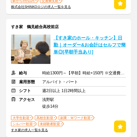
駅から5分以内
交通費支給
株式会社SHINKOロジの求人一覧を見る
すき家 鶴見総合高校前店
【すき家のホール・キッチン】日
勤｜オーダー&お会計はセルフで簡
単◎[早朝手当あり]
給与
時給1300円～【早朝】時給+150円 ※交通費支給
雇用形態
アルバイト・パート
シフト
週2日以上 1日2時間以上
アクセス
浅野駅
徒歩14分
大学生歓迎
高校生歓迎
副業・Ｗワーク歓迎
シルバー歓迎
未経験者歓迎
すき家の求人一覧を見る