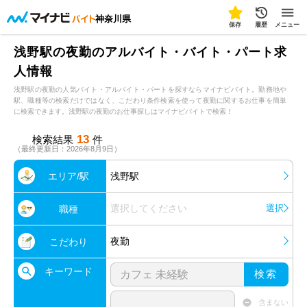
神奈川県
保存
履歴
メニュー
浅野駅の夜勤のアルバイト・バイト・パート求
人情報
浅野駅の夜勤の人気バイト・アルバイト・パートを探すならマイナビバイト。勤務地や
駅、職種等の検索だけではなく、こだわり条件検索を使って夜勤に関するお仕事を簡単
に検索できます。浅野駅の夜勤のお仕事探しはマイナビバイトで検索！
13
検索結果
件
（最終更新日：2026年8月9日）
エリア/駅
浅野駅
選択してください
選択
職種
夜勤
こだわり
キーワード
検索
含まない