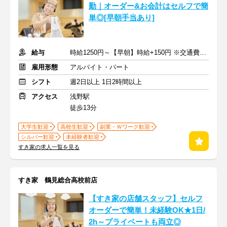
勤｜オーダー&お会計はセルフで簡
単◎[早朝手当あり]
給与
時給1250円～【早朝】時給+150円 ※交通費支給
雇用形態
アルバイト・パート
シフト
週2日以上 1日2時間以上
アクセス
浅野駅
徒歩13分
大学生歓迎
高校生歓迎
副業・Ｗワーク歓迎
シルバー歓迎
未経験者歓迎
すき家の求人一覧を見る
すき家 鶴見総合高校前店
【すき家の店舗スタッフ】セルフ
オーダーで簡単！未経験OK★1日/
2h～プライベートも両立◎