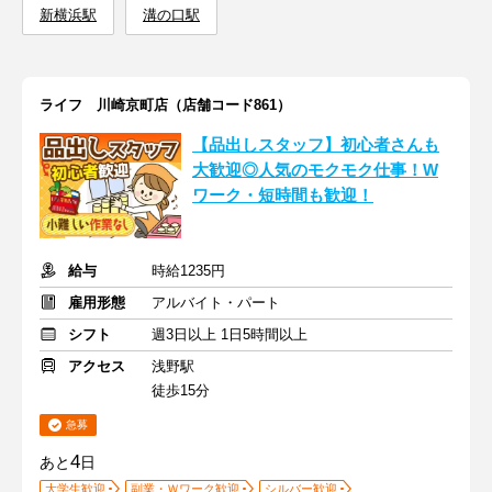
新横浜駅
溝の口駅
ライフ 川崎京町店（店舗コード861）
【品出しスタッフ】初心者さんも
大歓迎◎人気のモクモク仕事！W
ワーク・短時間も歓迎！
給与
時給1235円
雇用形態
アルバイト・パート
シフト
週3日以上 1日5時間以上
アクセス
浅野駅
徒歩15分
急募
4
あと
日
大学生歓迎
副業・Ｗワーク歓迎
シルバー歓迎