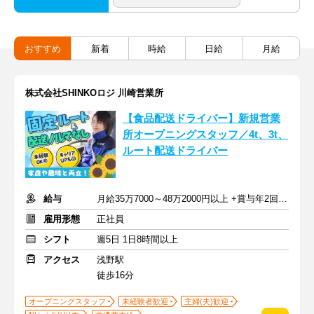
おすすめ
新着
時給
日給
月給
株式会社SHINKOロジ 川崎営業所
【食品配送ドライバー】新規営業
所オープニングスタッフ／4t、3t、
ルート配送ドライバー
給与
月給35万7000～48万2000円以上 +賞与年2回 +交通費
雇用形態
正社員
シフト
週5日 1日8時間以上
アクセス
浅野駅
徒歩16分
オープニングスタッフ
未経験者歓迎
主婦(夫)歓迎