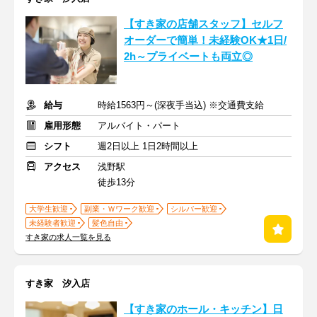
【すき家の店舗スタッフ】セルフ
オーダーで簡単！未経験OK★1日/
2h～プライベートも両立◎
給与
時給1563円～(深夜手当込) ※交通費支給
雇用形態
アルバイト・パート
シフト
週2日以上 1日2時間以上
アクセス
浅野駅
徒歩13分
大学生歓迎
副業・Ｗワーク歓迎
シルバー歓迎
未経験者歓迎
髪色自由
すき家の求人一覧を見る
すき家 汐入店
【すき家のホール・キッチン】日