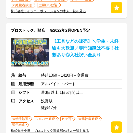
未経験者歓迎
主婦(夫)歓迎
株式会社ライフコーポレーションの求人一覧を見る
プロストック川崎店 ※2022年2月OPEN予定
【工具などの販売】＼学生・未経
験も大歓迎／専門知識は不要！社
割あり◎入社祝い金あり
給与
時給1360～1410円＋交通費
雇用形態
アルバイト・パート
シフト
週3日以上 1日5時間以上
アクセス
浅野駅
徒歩17分
大学生歓迎
シルバー歓迎
ヒゲ可
未経験者歓迎
髪色自由
株式会社小泉 プロストック事業部の求人一覧を見る