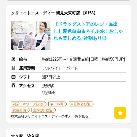
クリエイトエス・ディー 鶴見大東町店 【0158】
【ドラッグストアのレジ・品出
し】髪色自由＆ネイルok！おしゃ
れも楽しめる♪社割あり◎
給与
時給1225円～+交通費支給[日曜：時給50円UP]
雇用形態
アルバイト・パート
シフト
週3日以上
アクセス
浅野駅
徒歩9分
副業・Ｗワーク歓迎
ネイル可
未経験者歓迎
髪色自由
主婦(夫)歓迎
株式会社クリエイトエス・ディーの求人一覧を見る
すき家 汐入店