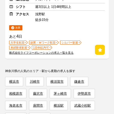
シフト
週3日以上 1日4時間以上
アクセス
浅野駅
徒歩15分
急募
4
あと
日
大学生歓迎
副業・Ｗワーク歓迎
シルバー歓迎
未経験者歓迎
1日4h以内可
株式会社ライフコーポレーションの求人一覧を見る
神奈川県の人気のエリア・駅から夜勤の求人を探す
横浜市
川崎市
横須賀市
鎌倉市
相模原市
藤沢市
茅ヶ崎市
伊勢原市
海老名市
座間市
横浜駅
武蔵小杉駅