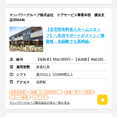
マンパワーグループ株式会社 ケアサービス事業本部 横浜支
店/856446
【住宅型有料老人ホームスタッ
フ】＼生活サポートがメイン／無
資格・未経験でも高時給♪
給与
【経験者】時給1800円～【未経験】時給1600円～ ※交通費全額
雇用形態
派遣社員
シフト
週2日以上 1日6時間以上
アクセス
浅野駅
大学生歓迎
短期（1ヶ月以内OK）
副業・Ｗワーク歓迎
シルバー歓迎
ピアス可
マンパワーグループ株式会社の求人一覧を見る