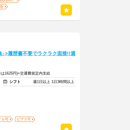
以内OK）
告
♪>履歴書不要でラクラク面接!!週
降は1625円)+交通費規定内支給
シフト
週1日以上 1日3時間以上
イル可
ピアス可