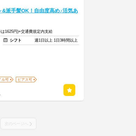
&派手髪OK！自由度高め♪活気あ
降は1625円)+交通費規定内支給
シフト
週1日以上 1日3時間以上
イル可
ピアス可
る
次のページへ