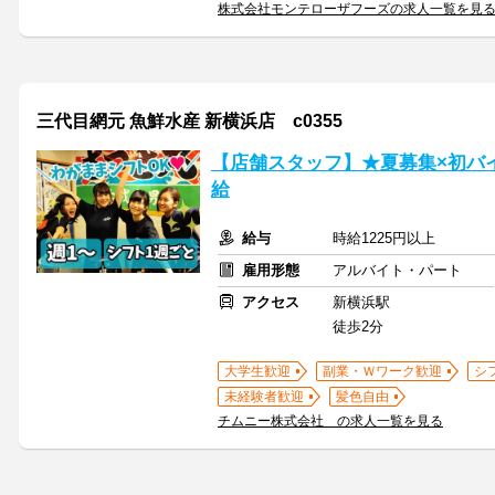
株式会社モンテローザフーズの求人一覧を見
三代目網元 魚鮮水産 新横浜店 c0355
【店舗スタッフ】★夏募集×初バ
給
給与
時給1225円以上
雇用形態
アルバイト・パート
アクセス
新横浜駅
徒歩2分
大学生歓迎
副業・Ｗワーク歓迎
シ
未経験者歓迎
髪色自由
チムニー株式会社 の求人一覧を見る