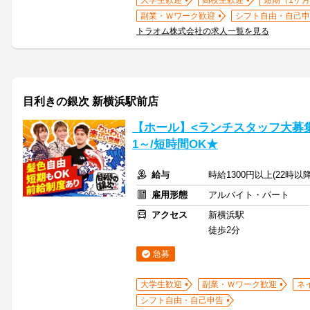
大学生歓迎
高校生歓迎
短期（1ヶ月
副業・Ｗワーク歓迎
シフト自由・自己申
トラオム株式会社の求人一覧を見る
目利きの銀次 新横浜駅前店
【ホール】<ランチスタッフ大募集
1～/短時間OK★
給与
時給1300円以上(22時以
雇用形態
アルバイト・パート
アクセス
新横浜駅
徒歩2分
急募
大学生歓迎
副業・Ｗワーク歓迎
ネ
シフト自由・自己申告