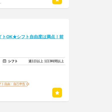
る
イトOK★シフト自由度は満点！前
シフト
週1日以上 1日3時間以上
フト自由・自己申告