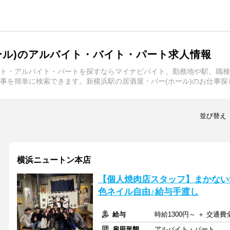
ール)のアルバイト・バイト・パート求人情報
イト・アルバイト・パートを探すならマイナビバイト。勤務地や駅、職
仕事を簡単に検索できます。新横浜駅の居酒屋・バー(ホール)のお仕事
並び替え
横浜ニュートン本店
【個人焼肉店スタッフ】まかない無
色ネイル自由♪給与手渡し
給与
時給1300円～ ＋ 交通
雇用形態
アルバイト・パート