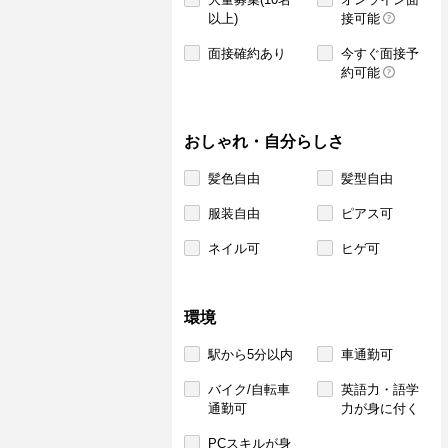
以上)
接可能
面接確約あり
今すぐ面接予
約可能
おしゃれ・自分らしさ
髪色自由
髪型自由
服装自由
ピアス可
ネイル可
ヒゲ可
環境
駅から5分以内
車通勤可
バイク/自転車
英語力・語学
通勤可
力が身に付く
PCスキルが身