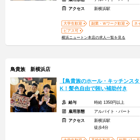
アクセス
新横浜駅
大学生歓迎
副業・Ｗワーク歓迎
ネ
ピアス可
横浜ニュートン本店の求人一覧を見る
鳥貴族 新横浜店
【鳥貴族のホール・キッチンスタッ
K！髪色自由で賄い補助付き
給与
時給 1350円以上
雇用形態
アルバイト・パート
アクセス
新横浜駅
徒歩4分