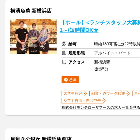
横濱魚萬 新横浜店
【ホール】<ランチスタッフ大募集
1～/短時間OK★
給与
時給1300円以上(22時以
雇用形態
アルバイト・パート
アクセス
新横浜駅
徒歩5分
急募
大学生歓迎
副業・Ｗワーク歓迎
ネ
シフト自由・自己申告
株式会社モンテローザフーズの求人一覧を見
目利きの銀次 新横浜駅前店