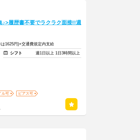
♪>履歴書不要でラクラク面接!!週
降は1625円)+交通費規定内支給
シフト
週1日以上 1日3時間以上
イル可
ピアス可
る