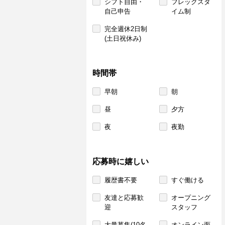
シフト自由・
フレックスタ
自己申告
イム制
完全週休2日制
(土日祝休み)
時間帯
早朝
朝
昼
夕方
夜
夜勤
応募時に嬉しい
履歴書不要
すぐ働ける
友達と応募歓
オープニング
迎
スタッフ
大量募集(10名
オンライン面