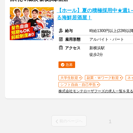
【ホール】夏の積極採用中★週1～
る海鮮居酒屋！
給与
時給1300円以上(22時以
雇用形態
アルバイト・パート
アクセス
新横浜駅
徒歩2分
急募
大学生歓迎
副業・Ｗワーク歓迎
ネ
シフト自由・自己申告
株式会社モンテローザフーズの求人一覧を見
1
前のページへ