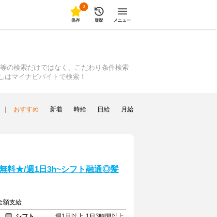
0
保存
履歴
メニュー
種等の検索だけではなく、こだわり条件検索
探しはマイナビバイトで検索！
|
おすすめ
新着
時給
日給
月給
料★/週1日3h~シフト融通◎髪
費全額支給
シフト
週1日以上 1日3時間以上