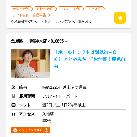
大学生歓迎
高校生歓迎
シルバー歓迎
ピアス可
シフト自由・自己申告
株式会社すかいらーくレストランツの求人一覧を見る
魚屋路 川崎神木店＜010895＞
【ホール】シフトは週2/2h～O
K！"ととやみち"でお仕事！髪色自
由
給与
時給1225円以上＋交通費
雇用形態
アルバイト・パート
シフト
週2日以上 1日2時間以上
アクセス
久地駅
車2分
オンライン面接可