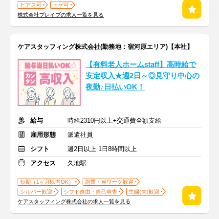
ピアス可
ヒゲ可
株式会社ブレイブの求人一覧を見る
ケアスタッフィング株式会社(勤務地：宿河原エリア)【本社】
【有料老人ホームstaff】高時給で
安定収入★週2日～◎見守り中心の
夜勤♪日払いOK！
給与
時給2310円以上+交通費全額支給
雇用形態
派遣社員
シフト
週2日以上 1日8時間以上
アクセス
久地駅
短期（1ヶ月以内OK）
副業・Ｗワーク歓迎
シルバー歓迎
シフト自由・自己申告
主婦(夫)歓迎
ケアスタッフィング株式会社の求人一覧を見る