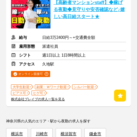
【高齢者マンションstaff】◆稼げ
る夜勤◆見守りや安否確認など♪嬉
しい高日給スタート★
給与
日給3万2400円～+交通費全額
雇用形態
派遣社員
シフト
週1日以上 1日8時間以上
アクセス
久地駅
オンライン面接可
大学生歓迎
副業・Ｗワーク歓迎
シルバー歓迎
ピアス可
ヒゲ可
株式会社ブレイブの求人一覧を見る
神奈川県の人気のエリア・駅から夜勤の求人を探す
横浜市
川崎市
横須賀市
鎌倉市