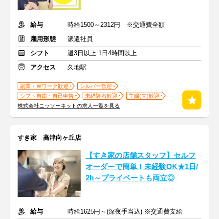
給与
時給1500～2312円 ※交通費全額
雇用形態
派遣社員
シフト
週3日以上 1日4時間以上
アクセス
久地駅
副業・Ｗワーク歓迎
シルバー歓迎
シフト自由・自己申告
未経験者歓迎
主婦(夫)歓迎
株式会社ニッソーネットの求人一覧を見る
すき家 高津向ヶ丘店
【すき家の店舗スタッフ】セルフ
オーダーで簡単！未経験OK★1日/
2h～プライベートも両立◎
給与
時給1625円～(深夜手当込) ※交通費支給