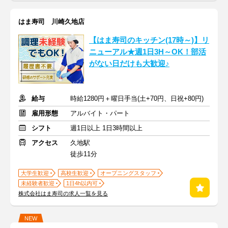
はま寿司 川崎久地店
【はま寿司のキッチン(17時～)】リ
ニューアル★週1日3H～OK！部活
がない日だけも大歓迎♪
給与
時給1280円＋曜日手当(土+70円、日祝+80円)
雇用形態
アルバイト・パート
シフト
週1日以上 1日3時間以上
アクセス
久地駅
徒歩11分
大学生歓迎
高校生歓迎
オープニングスタッフ
未経験者歓迎
1日4h以内可
株式会社はま寿司の求人一覧を見る
NEW