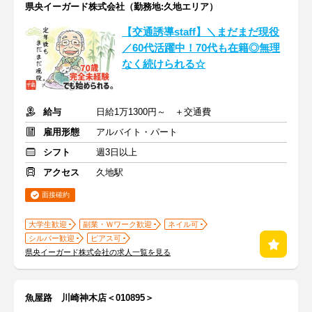
県央イーガード株式会社（勤務地:久地エリア）
【交通誘導staff】＼まだまだ現役
／60代活躍中！70代も在籍◎無理
なく続けられる☆
給与
日給1万1300円～ ＋交通費
雇用形態
アルバイト・パート
シフト
週3日以上
アクセス
久地駅
面接確約
大学生歓迎
副業・Ｗワーク歓迎
ネイル可
シルバー歓迎
ピアス可
県央イーガード株式会社の求人一覧を見る
魚屋路 川崎神木店＜010895＞