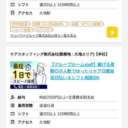
シフト
週2日以上 1日6時間以上
アクセス
久地駅
大学生歓迎
短期（1ヶ月以内OK）
副業・Ｗワーク歓迎
シルバー歓迎
ピアス可
マンパワーグループ株式会社の求人一覧を見る
ケアスタッフィング株式会社(勤務地：久地エリア)【本社】
【グループホームstaff】稼げる夜
勤◎少人数でゆったりケア◎最短
当日払い＆シフト相談OK
給与
時給2310円以上+交通費全額支給
雇用形態
派遣社員
シフト
週2日以上 1日8時間以上
アクセス
久地駅