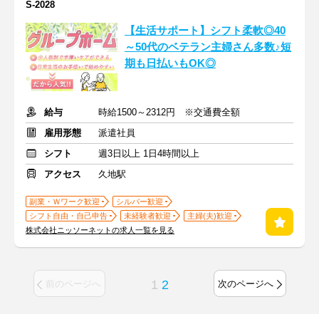
S-2028
【生活サポート】シフト柔軟◎40
～50代のベテラン主婦さん多数♪短
期も日払いもOK◎
給与
時給1500～2312円 ※交通費全額
雇用形態
派遣社員
シフト
週3日以上 1日4時間以上
アクセス
久地駅
副業・Ｗワーク歓迎
シルバー歓迎
シフト自由・自己申告
未経験者歓迎
主婦(夫)歓迎
株式会社ニッソーネットの求人一覧を見る
1
2
前のページへ
次のページへ