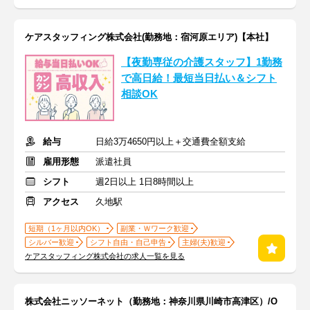
ケアスタッフィング株式会社(勤務地：宿河原エリア)【本社】
【夜勤専従の介護スタッフ】1勤務
で高日給！最短当日払い＆シフト
相談OK
給与
日給3万4650円以上＋交通費全額支給
雇用形態
派遣社員
シフト
週2日以上 1日8時間以上
アクセス
久地駅
短期（1ヶ月以内OK）
副業・Ｗワーク歓迎
シルバー歓迎
シフト自由・自己申告
主婦(夫)歓迎
ケアスタッフィング株式会社の求人一覧を見る
株式会社ニッソーネット（勤務地：神奈川県川崎市高津区）/O