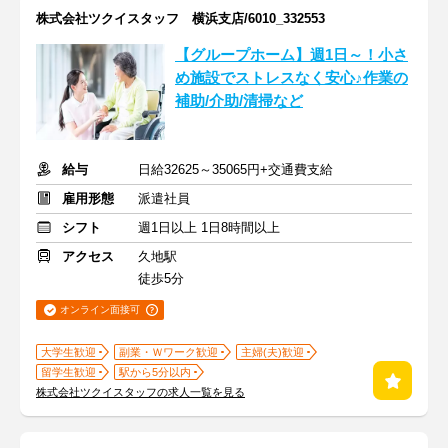
株式会社ツクイスタッフ 横浜支店/6010_332553
【グループホーム】週1日～！小さ
め施設でストレスなく安心♪作業の
補助/介助/清掃など
給与
日給32625～35065円+交通費支給
雇用形態
派遣社員
シフト
週1日以上 1日8時間以上
アクセス
久地駅
徒歩5分
オンライン面接可
大学生歓迎
副業・Ｗワーク歓迎
主婦(夫)歓迎
留学生歓迎
駅から5分以内
株式会社ツクイスタッフの求人一覧を見る