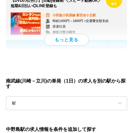
【DVDの仕分け】[日勤]登録制*＼スピード勤務OK／
短期&日払い◎LINE登録も
小田急小田原線
新百合ケ丘駅
時給1400円～1800円 +交通費全額支給
派遣社員
神奈川県川崎市
応募終了日：
8月13日
南武線(川崎－立川)の単発（1日）の求人を別の駅から探
す
駅
中野島駅の求人情報を条件を追加して探す