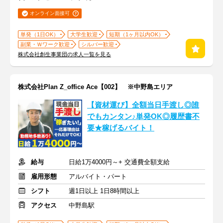
オンライン面接可
単発（1日OK）
大学生歓迎
短期（1ヶ月以内OK）
副業・Ｗワーク歓迎
シルバー歓迎
株式会社創生事業団の求人一覧を見る
株式会社Plan Z_office Ace【002】 ※中野島エリア
【資材運び】全額当日手渡し◎誰
でもカンタン♪単発OK◎履歴書不
要★稼げるバイト！
給与
日給1万4000円～+ 交通費全額支給
雇用形態
アルバイト・パート
シフト
週1日以上 1日8時間以上
アクセス
中野島駅