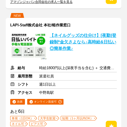
アマゾンジャパン合同会社の求人一覧を見る
NEW
LAPI-Staff株式会社 本社/軽作業窓口
【ネイルグッズの仕分け】[夜勤]登
録制*金欠さよなら♪高時給&日払い
◎簡単作業♪
給与
時給1800円以上(深夜手当を含む) ＋ 交通費全額支給
雇用形態
派遣社員
シフト
週1日以上
アクセス
中野島駅
急募
オンライン面接可
6
あと
日
単発（1日OK）
大学生歓迎
短期（1ヶ月以内OK）
ネイル可
ピアス可