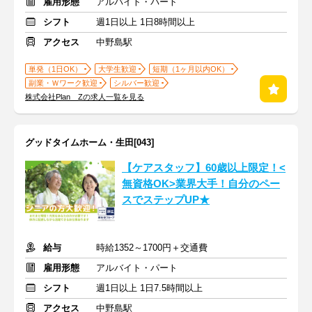
雇用形態
アルバイト・パート
シフト
週1日以上 1日8時間以上
アクセス
中野島駅
単発（1日OK）
大学生歓迎
短期（1ヶ月以内OK）
副業・Ｗワーク歓迎
シルバー歓迎
株式会社Plan Zの求人一覧を見る
グッドタイムホーム・生田[043]
【ケアスタッフ】60歳以上限定！<
無資格OK>業界大手！自分のペー
スでステップUP★
給与
時給1352～1700円＋交通費
雇用形態
アルバイト・パート
シフト
週1日以上 1日7.5時間以上
アクセス
中野島駅