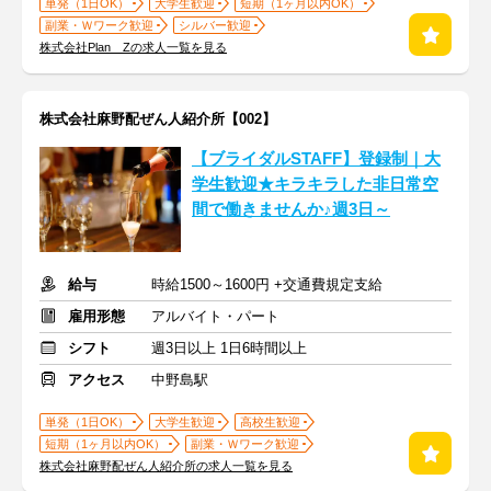
単発（1日OK）
大学生歓迎
短期（1ヶ月以内OK）
副業・Ｗワーク歓迎
シルバー歓迎
株式会社Plan Zの求人一覧を見る
株式会社麻野配ぜん人紹介所【002】
【ブライダルSTAFF】登録制｜大
学生歓迎★キラキラした非日常空
間で働きませんか♪週3日～
給与
時給1500～1600円 +交通費規定支給
雇用形態
アルバイト・パート
シフト
週3日以上 1日6時間以上
アクセス
中野島駅
単発（1日OK）
大学生歓迎
高校生歓迎
短期（1ヶ月以内OK）
副業・Ｗワーク歓迎
株式会社麻野配ぜん人紹介所の求人一覧を見る