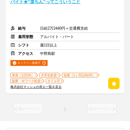
バイト★“楽ちん”ってこういうこと
給与
日給2万2440円＋交通費支給
雇用形態
アルバイト・パート
シフト
週1日以上
アクセス
中野島駅
オンライン面接可
単発（1日OK）
大学生歓迎
短期（1ヶ月以内OK）
副業・Ｗワーク歓迎
ネイル可
株式会社マッシュの求人一覧を見る
1
前のページへ
次のページへ