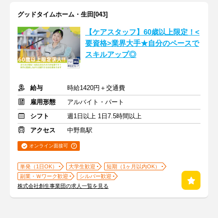
グッドタイムホーム・生田[043]
【ケアスタッフ】60歳以上限定！<
要資格>業界大手★自分のペースで
スキルアップ◎
給与
時給1420円＋交通費
雇用形態
アルバイト・パート
シフト
週1日以上 1日7.5時間以上
アクセス
中野島駅
オンライン面接可
単発（1日OK）
大学生歓迎
短期（1ヶ月以内OK）
副業・Ｗワーク歓迎
シルバー歓迎
株式会社創生事業団の求人一覧を見る