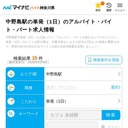
0
神奈川県
保存
履歴
メニュー
中野島駅の単発（1日）のアルバイト・バイ
ト・パート求人情報
中野島駅で単発（1日）の人気バイト・アルバイト・パートを探すならマイナビバイト。
単発（1日）のバイトを探す際は、仕事内容をふまえた給与や日払いの有無が重要なの
で、希望の給与や支払方法でバイトを探せる給与検索を活用しましょう！
15
検索結果
件
検索条件を登録
（最終更新日：2026年8月6日）
エリア/駅
中野島駅
選択してください
選択
職種
単発（1日）
こだわり
キーワード
検索
含まない