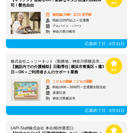
司！髪色自由
南武線(川崎－立川)
尻手駅
時給1225円以上＋交通費
アルバイト・パート
神奈川県川崎市
応募終了日：
8月31日
株式会社ニッソーネット（勤務地：神奈川県横浜市青葉区）/a095i00000LHSKpAAP
【施設内での介護補助】日勤専任│横浜市青葉区＜週3
日～OK＞ご利用者さんのサポート業務
こどもの国線
こどもの国駅
時給1600～2000円＋交通費全額支給
派遣社員
神奈川県横浜市
応募終了日：
8月31日
LAPI-Staff株式会社 本社/軽作業窓口