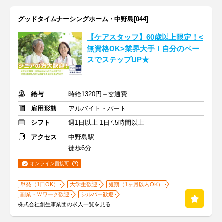
グッドタイムナーシングホーム・中野島[044]
【ケアスタッフ】60歳以上限定！<
無資格OK>業界大手！自分のペー
スでステップUP★
給与
時給1320円＋交通費
雇用形態
アルバイト・パート
シフト
週1日以上 1日7.5時間以上
アクセス
中野島駅
徒歩6分
オンライン面接可
単発（1日OK）
大学生歓迎
短期（1ヶ月以内OK）
副業・Ｗワーク歓迎
シルバー歓迎
株式会社創生事業団の求人一覧を見る