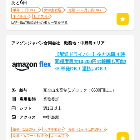
6
あと
日
単発（1日OK）
大学生歓迎
短期（1ヶ月以内OK）
ネイル可
ピアス可
LAPI-Staff株式会社の求人一覧を見る
アマゾンジャパン合同会社 勤務地：中野島エリア
【配送ドライバー】夕方以降４時
間程度最大10,200円の報酬も可能!
※ 単発OK！週払いOK！
給与
完全出来高制(1ブロック：6600円以上）
雇用形態
業務委託
シフト
週1日以上
アクセス
中野島駅
単発（1日OK）
大学生歓迎
短期（1ヶ月以内OK）
副業・Ｗワーク歓迎
ネイル可