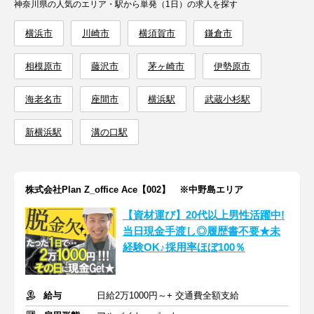
神奈川県の人気のエリア・駅から単発（1日）の求人を探す
横浜市
川崎市
横須賀市
鎌倉市
相模原市
藤沢市
茅ヶ崎市
伊勢原市
海老名市
座間市
横浜駅
武蔵小杉駅
新横浜駅
溝の口駅
株式会社Plan Z_office Ace【002】 ※中野島エリア
【資材運び】20代以上男性活躍中!
当日現金手渡し◎履歴書不要★未
経験OK♪採用率ほぼ100％
給与
日給2万1000円～+ 交通費全額支給