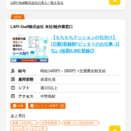
LAPI-Staff株式会社の求人一覧を見る
NEW
LAPI-Staff株式会社 本社/軽作業窓口
【もちもちクッションの仕分け】
[日勤]登録制*ピッタリのお仕事♪日
払い/短期/LINE登録◎
給与
時給1400円～1800円 +交通費全額支給
雇用形態
派遣社員
シフト
週1日以上
アクセス
中野島駅
急募
オンライン面接可
6
あと
日
単発（1日OK）
大学生歓迎
短期（1ヶ月以内OK）
ネイル可
ピアス可