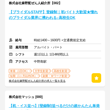
株式会社麻野配ぜん人紹介所【002】
【ブライダルSTAFF】登録制｜初バイト大歓迎★憧れ
のブライダル業界に携われる♪高校生OK
給与
時給1400～1600円 +交通費規定支給
雇用形態
アルバイト・パート
シフト
週1日以上 1日4時間以上
アクセス
中野島駅
単発（1日OK）
大学生歓迎
高校生歓迎
短期（1ヶ月以内OK）
副業・Ｗワーク歓迎
株式会社麻野配ぜん人紹介所の求人一覧を見る
株式会社マッシュ [000]
【机・イス並べ】[登録制]並べるだけの超かんたん単発