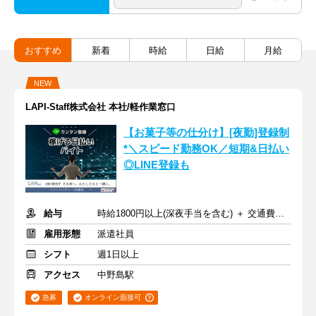
おすすめ
新着
時給
日給
月給
NEW
LAPI-Staff株式会社 本社/軽作業窓口
【お菓子等の仕分け】[夜勤]登録制
*＼スピード勤務OK／短期&日払い
◎LINE登録も
給与
時給1800円以上(深夜手当を含む) ＋ 交通費全額支給
雇用形態
派遣社員
シフト
週1日以上
アクセス
中野島駅
急募
オンライン面接可