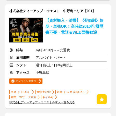
株式会社ディーアップ・ウエスト 中野島エリア【001】
【資材搬入・清掃】《登録制》短
期・単発OK！高時給2010円/履歴
書不要・電話＆WEB面接歓迎
給与
時給2010円～＋交通費
雇用形態
アルバイト・パート
シフト
週1日以上 1日3時間以上
アクセス
中野島駅
オンライン面接可
単発（1日OK）
大学生歓迎
短期（1ヶ月以内OK）
副業・Ｗワーク歓迎
ネイル可
株式会社ディーアップ・ウエストの求人一覧を見る