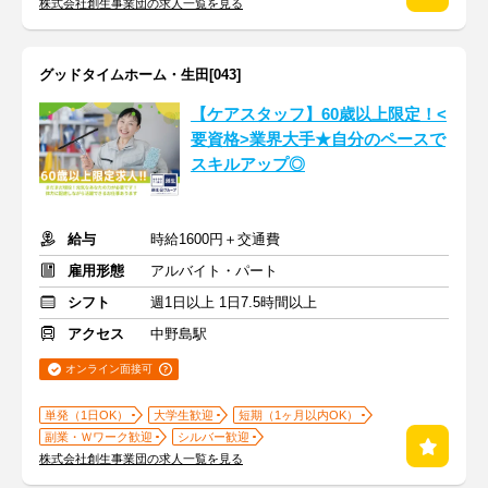
株式会社創生事業団の求人一覧を見る
グッドタイムホーム・生田[043]
【ケアスタッフ】60歳以上限定！<
要資格>業界大手★自分のペースで
スキルアップ◎
給与
時給1600円＋交通費
雇用形態
アルバイト・パート
シフト
週1日以上 1日7.5時間以上
アクセス
中野島駅
オンライン面接可
単発（1日OK）
大学生歓迎
短期（1ヶ月以内OK）
副業・Ｗワーク歓迎
シルバー歓迎
株式会社創生事業団の求人一覧を見る