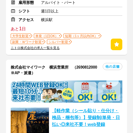
雇用形態
アルバイト・パート
シフト
週1日以上
アクセス
横浜駅
1
あと
日
大学生歓迎
単発（1日OK）
短期（1ヶ月以内OK）
副業・Ｗワーク歓迎
シルバー歓迎
ニトロ株式会社の求人一覧を見る
他の店舗
株式会社マイワーク 横浜営業所 （2690812000
※AP・派遣）
【軽作業（シール貼り・仕分け・
検品・梱包等）】登録制/単発・日
払い◎来社不要！web登録