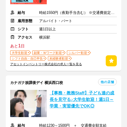
給与
時給1550円（夜勤手当含む） ※交通費規定内支給
雇用形態
アルバイト・パート
シフト
週1日以上
アクセス
横浜駅
1
あと
日
大学生歓迎
副業・Ｗワーク歓迎
シルバー歓迎
シフト自由・自己申告
未経験者歓迎
アセットインベントリー株式会社の求人一覧を見る
他の店舗
カナガク放課後デイ 横浜西口校
【事務・教務Staff】子ども達の成
長を見守る♪大学生歓迎！週1日～
学業・実習優先でOK◎
給与
時給1230～1500円 ＋ 交通費全額支給