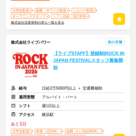
大学生歓迎
副業・Ｗワーク歓迎
シルバー歓迎
オープニングスタッフ
シフト自由・自己申告
株式会社活美登利の求人一覧を見る
他の店舗
株式会社ライブパワー
【ライブSTAFF】登録制|ROCK IN
JAPAN FESTIVALスタッフ募集開
始
給与
日給2万5000円以上 ＋ 交通費補助
雇用形態
アルバイト・パート
シフト
週1日以上
アクセス
横浜駅
1
あと
日
大学生歓迎
単発（1日OK）
短期（1ヶ月以内OK）