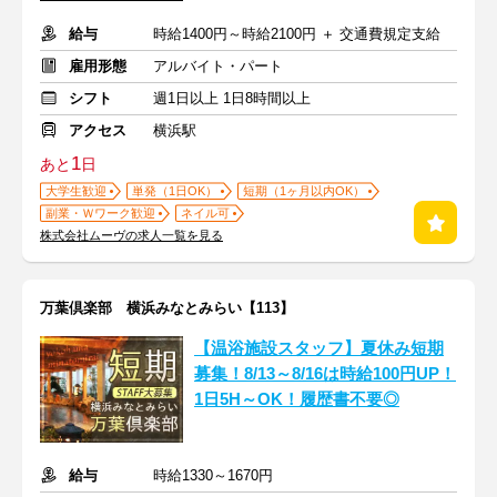
給与
時給1400円～時給2100円 ＋ 交通費規定支給
雇用形態
アルバイト・パート
シフト
週1日以上 1日8時間以上
アクセス
横浜駅
1
あと
日
大学生歓迎
単発（1日OK）
短期（1ヶ月以内OK）
副業・Ｗワーク歓迎
ネイル可
株式会社ムーヴの求人一覧を見る
万葉倶楽部 横浜みなとみらい【113】
【温浴施設スタッフ】夏休み短期
募集！8/13～8/16は時給100円UP！
1日5H～OK！履歴書不要◎
給与
時給1330～1670円