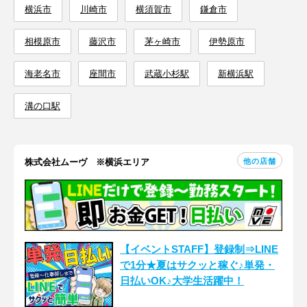
横浜市
川崎市
横須賀市
鎌倉市
相模原市
藤沢市
茅ヶ崎市
伊勢原市
海老名市
座間市
武蔵小杉駅
新横浜駅
溝の口駅
他の店舗
株式会社ムーヴ ※横浜エリア
【イベントSTAFF】登録制⇒LINE
で1分★夏はサクッと稼ぐ♪単発・
日払いOK♪大学生活躍中！