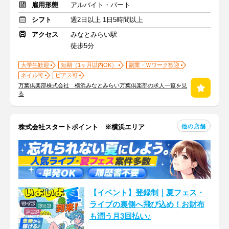
雇用形態
アルバイト・パート
シフト
週2日以上 1日5時間以上
アクセス
みなとみらい駅
徒歩5分
大学生歓迎
短期（1ヶ月以内OK）
副業・Ｗワーク歓迎
ネイル可
ピアス可
万葉倶楽部株式会社 横浜みなとみらい万葉倶楽部の求人一覧を見
る
他の店舗
株式会社スタートポイント ※横浜エリア
【イベント】登録制｜夏フェス・
ライブの裏側へ飛び込め！お財布
も潤う月3回払い♪