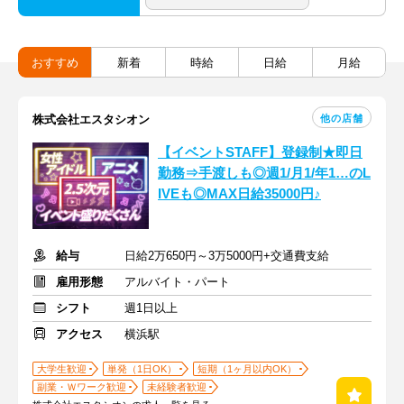
おすすめ
新着
時給
日給
月給
他の店舗
株式会社エスタシオン
【イベントSTAFF】登録制★即日
勤務⇒手渡しも◎週1/月1/年1…のL
IVEも◎MAX日給35000円♪
給与
日給2万650円～3万5000円+交通費支給
雇用形態
アルバイト・パート
シフト
週1日以上
アクセス
横浜駅
大学生歓迎
単発（1日OK）
短期（1ヶ月以内OK）
副業・Ｗワーク歓迎
未経験者歓迎