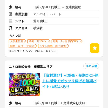
給与
日給2万5000円以上 ＋ 交通費補助
雇用形態
アルバイト・パート
シフト
週1日以上
アクセス
横浜駅
5
あと
日
大学生歓迎
単発（1日OK）
短期（1ヶ月以内OK）
副業・Ｗワーク歓迎
シフト自由・自己申告
株式会社ライブパワーの求人一覧を見る
他の店舗
ニトロ株式会社 ※横浜エリア
【資材運び】≪単発・短期OK≫筋
トレ感覚でガッツリ稼げる短期バ
イト♪日払いあり
給与
日給2万1000円以上+ 交通費全額支給