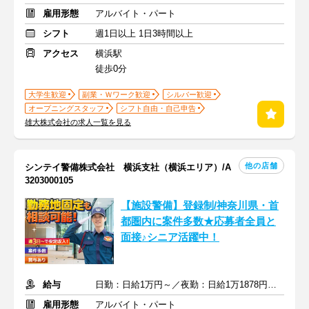
雇用形態
アルバイト・パート
シフト
週1日以上 1日3時間以上
アクセス
横浜駅
徒歩0分
大学生歓迎
副業・Ｗワーク歓迎
シルバー歓迎
オープニングスタッフ
シフト自由・自己申告
雄大株式会社の求人一覧を見る
他の店舗
シンテイ警備株式会社 横浜支社（横浜エリア）/A
3203000105
【施設警備】登録制/神奈川県・首
都圏内に案件多数★応募者全員と
面接♪シニア活躍中！
給与
日勤：日給1万円～／夜勤：日給1万1878円～ ※交通費全額支給
雇用形態
アルバイト・パート