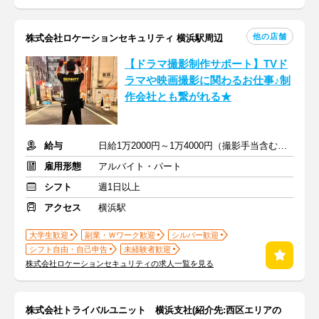
他の店舗
株式会社ロケーションセキュリティ 横浜駅周辺
【ドラマ撮影制作サポート】TVド
ラマや映画撮影に関わるお仕事♪制
作会社とも繋がれる★
給与
日給1万2000円～1万4000円（撮影手当含む）＋別途交通費全額支給
雇用形態
アルバイト・パート
シフト
週1日以上
アクセス
横浜駅
大学生歓迎
副業・Ｗワーク歓迎
シルバー歓迎
シフト自由・自己申告
未経験者歓迎
株式会社ロケーションセキュリティの求人一覧を見る
株式会社トライバルユニット 横浜支社(紹介先:西区エリアの