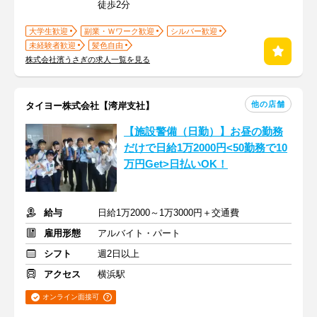
徒歩2分
大学生歓迎
副業・Ｗワーク歓迎
シルバー歓迎
未経験者歓迎
髪色自由
株式会社濱うさぎの求人一覧を見る
他の店舗
タイヨー株式会社【湾岸支社】
【施設警備（日勤）】お昼の勤務
だけで日給1万2000円<50勤務で10
万円Get>日払いOK！
給与
日給1万2000～1万3000円＋交通費
雇用形態
アルバイト・パート
シフト
週2日以上
アクセス
横浜駅
オンライン面接可