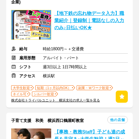
企業)
【地下鉄の忘れ物データ入力】職
業紹介｜登録制｜電話なしの入力
のみ♪日払いOK★
給与
時給1800円～＋交通費
雇用形態
アルバイト・パート
シフト
週3日以上 1日7時間以上
アクセス
横浜駅
大学生歓迎
短期（1ヶ月以内OK）
副業・Ｗワーク歓迎
ネイル可
シルバー歓迎
株式会社トライバルユニット 横浜支社の求人一覧を見る
他の店舗
子育て支援 和美 横浜西口鶴屋町教室
【事務・教務Staff】子ども達の成
長を見守る♪大学生歓迎！週1日～