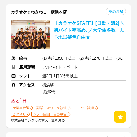
他の店舗
カラオケまねきねこ 横浜本店
【カラオケSTAFF】[日勤・週2] ＼
初バイト率高め♪／大学生多数＝居
心地◎髪色自由★
給与
(1)時給1350円以上 (2)時給1270円以上 (3)時給1350円以上
雇用形態
アルバイト・パート
シフト
週2日 1日3時間以上
アクセス
横浜駅
徒歩2分
1
あと
日
大学生歓迎
副業・Ｗワーク歓迎
シルバー歓迎
ピアス可
シフト自由・自己申告
株式会社コシダカの求人一覧を見る