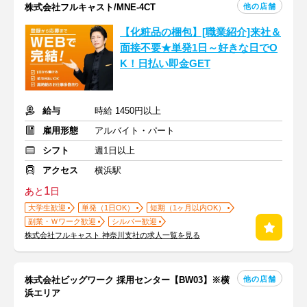
他の店舗
株式会社フルキャスト/MNE-4CT
【化粧品の梱包】[職業紹介]来社＆
面接不要★単発1日～好きな日でO
K！日払い即金GET
給与
時給 1450円以上
雇用形態
アルバイト・パート
シフト
週1日以上
アクセス
横浜駅
1
あと
日
大学生歓迎
単発（1日OK）
短期（1ヶ月以内OK）
副業・Ｗワーク歓迎
シルバー歓迎
株式会社フルキャスト 神奈川支社の求人一覧を見る
他の店舗
株式会社ビッグワーク 採用センター【BW03】※横
浜エリア