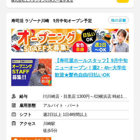
株式会社エスタシオンの求人一覧を見る
他の店舗
寿司活 ラゾーナ川崎 9月中旬オープン予定
【寿司屋ホールスタッフ】9月中旬
ニューオープン！週2・4h~大学生
歓迎★髪色自由/日払いOK
給与
⑴川崎店・目黒店:1300円～/⑵横浜店:時給1250円～+土日50円UP
雇用形態
アルバイト・パート
シフト
週2日以上 1日4時間以上
アクセス
川崎駅
徒歩5分