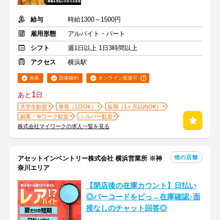
給与
時給1300～1500円
雇用形態
アルバイト・パート
シフト
週1日以上 1日3時間以上
アクセス
横浜駅
急募
面接確約
オンライン面接可
1
あと
日
大学生歓迎
単発（1日OK）
短期（1ヶ月以内OK）
副業・Ｗワーク歓迎
シルバー歓迎
株式会社マイワークの求人一覧を見る
他の店舗
アセットインベントリー株式会社 横浜営業所 ※神
奈川エリア
【閉店後の在庫カウント】日払い
◎バーコードをピっ→在庫確認♪面
接なしのチャット回答◎