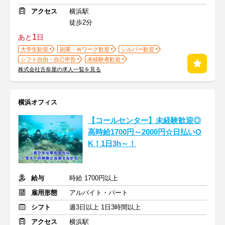
アクセス
横浜駅
徒歩2分
1
あと
日
大学生歓迎
副業・Ｗワーク歓迎
シルバー歓迎
シフト自由・自己申告
未経験者歓迎
株式会社古奈屋の求人一覧を見る
横浜オフィス
【コールセンター】未経験歓迎◎
高時給1700円～2000円☆日払いO
K！1日3h～！
給与
時給 1700円以上
雇用形態
アルバイト・パート
シフト
週3日以上 1日3時間以上
アクセス
横浜駅