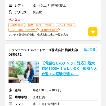
シフト
週3日以上 1日8時間以上
アクセス
横浜駅
2
あと
日
大学生歓迎
副業・Ｗワーク歓迎
シルバー歓迎
シフト自由・自己申告
未経験者歓迎
シンテイ警備株式会社 横浜支社の求人一覧を見る
他の店舗
トランスコスモスパートナーズ株式会社 横浜支店/
D9903J-2
【電話なしのチャット対応】最大
時給1800円！日払いOK！短期も大
歓迎！未経験◎週3～！
給与
時給1700円～1800円
雇用形態
派遣社員
シフト
週3日 1日7時間以上