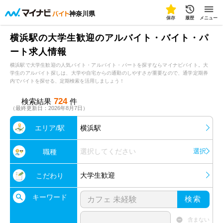
神奈川県
保存
履歴
メニュー
横浜駅の大学生歓迎のアルバイト・バイト・パ
ート求人情報
横浜駅で大学生歓迎の人気バイト・アルバイト・パートを探すならマイナビバイト。大
学生のアルバイト探しは、大学や自宅からの通勤のしやすさが重要なので、通学定期券
内でバイトを探せる、定期検索を活用しましょう！
724
検索結果
件
（最終更新日：2026年8月7日）
エリア/駅
横浜駅
選択してください
選択
職種
大学生歓迎
こだわり
キーワード
検索
含まない