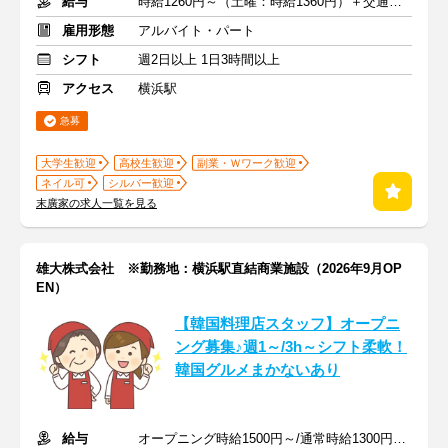
給与
時給1260円～（土曜：時給1360円）＋交通費全額支給
雇用形態
アルバイト・パート
シフト
週2日以上 1日3時間以上
アクセス
横浜駅
急募
大学生歓迎
高校生歓迎
副業・Ｗワーク歓迎
ネイル可
シルバー歓迎
末廣家の求人一覧を見る
雄大株式会社 ※勤務地：横浜駅直結商業施設（2026年9月OP
EN）
【韓国料理店スタッフ】オープニ
ング募集♪週1～/3h～シフト柔軟！
韓国グルメまかないあり
給与
オープニング時給1500円～/通常時給1300円～ + 交通費一部支給