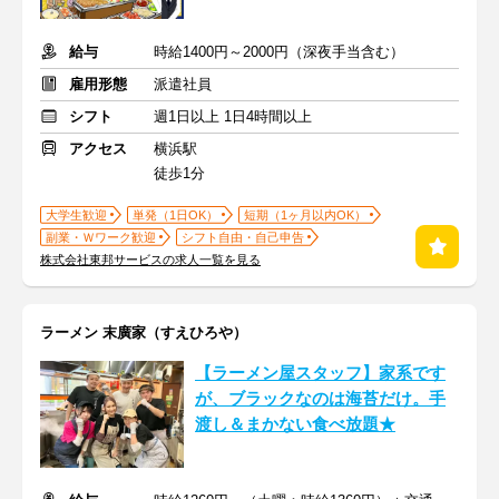
給与
時給1400円～2000円（深夜手当含む）
雇用形態
派遣社員
シフト
週1日以上 1日4時間以上
アクセス
横浜駅
徒歩1分
大学生歓迎
単発（1日OK）
短期（1ヶ月以内OK）
副業・Ｗワーク歓迎
シフト自由・自己申告
株式会社東邦サービスの求人一覧を見る
ラーメン 末廣家（すえひろや）
【ラーメン屋スタッフ】家系です
が、ブラックなのは海苔だけ。手
渡し＆まかない食べ放題★