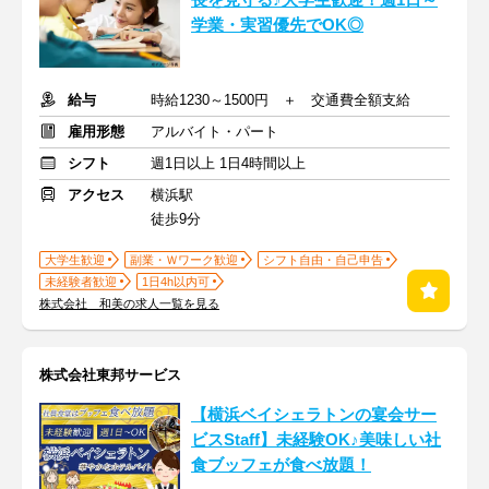
学業・実習優先でOK◎
給与
時給1230～1500円 ＋ 交通費全額支給
雇用形態
アルバイト・パート
シフト
週1日以上 1日4時間以上
アクセス
横浜駅
徒歩9分
大学生歓迎
副業・Ｗワーク歓迎
シフト自由・自己申告
未経験者歓迎
1日4h以内可
株式会社 和美の求人一覧を見る
株式会社東邦サービス
【横浜ベイシェラトンの宴会サー
ビスStaff】未経験OK♪美味しい社
食ブッフェが食べ放題！