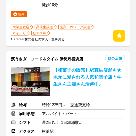
徒歩10分
急募
大学生歓迎
高校生歓迎
副業・Ｗワーク歓迎
ネイル可
ピアス可
C Career株式会社の求人一覧を見る
他の店舗
濱うさぎ フード＆タイム 伊勢丹横浜店
【和菓子の販売】駅直結店舗も★
地元に愛される人気和菓子店＊学
生さん主婦さん活躍中♪
給与
時給1225円～＋交通費支給
雇用形態
アルバイト・パート
シフト
週2日以上 1日3時間以上
アクセス
横浜駅