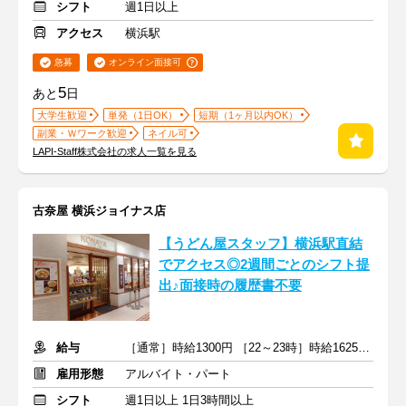
シフト
週1日以上
アクセス
横浜駅
急募
オンライン面接可
5
あと
日
大学生歓迎
単発（1日OK）
短期（1ヶ月以内OK）
副業・Ｗワーク歓迎
ネイル可
LAPI-Staff株式会社の求人一覧を見る
古奈屋 横浜ジョイナス店
【うどん屋スタッフ】横浜駅直結
でアクセス◎2週間ごとのシフト提
出♪面接時の履歴書不要
給与
［通常］時給1300円 ［22～23時］時給1625円＋交通費
雇用形態
アルバイト・パート
シフト
週1日以上 1日3時間以上