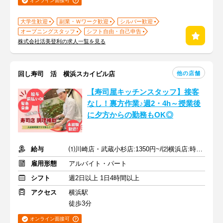
オンライン面接可
大学生歓迎
副業・Ｗワーク歓迎
シルバー歓迎
オープニングスタッフ
シフト自由・自己申告
株式会社活美登利の求人一覧を見る
他の店舗
回し寿司 活 横浜スカイビル店
【寿司屋キッチンスタッフ】接客
なし！裏方作業♪週2・4h～授業後
に夕方からの勤務もOK◎
給与
⑴川崎店・武蔵小杉店:1350円~/⑵横浜店:時給1300円~+土日50円UP
雇用形態
アルバイト・パート
シフト
週2日以上 1日4時間以上
アクセス
横浜駅
徒歩3分
オンライン面接可