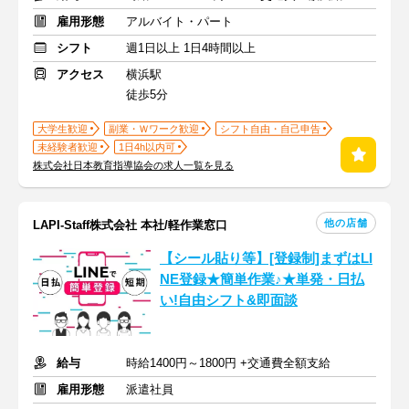
雇用形態
アルバイト・パート
シフト
週1日以上 1日4時間以上
アクセス
横浜駅
徒歩5分
大学生歓迎
副業・Ｗワーク歓迎
シフト自由・自己申告
未経験者歓迎
1日4h以内可
株式会社日本教育指導協会の求人一覧を見る
他の店舗
LAPI-Staff株式会社 本社/軽作業窓口
【シール貼り等】[登録制]まずはLI
NE登録★簡単作業♪★単発・日払
い!自由シフト&即面談
給与
時給1400円～1800円 +交通費全額支給
雇用形態
派遣社員