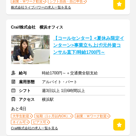
副業・Ｗワーク歓迎
シフト自由・自己申告
株式会社ライブパワーの求人一覧を見る
Craif株式会社 横浜オフィス
【コールセンター】<夏休み限定イ
ンターン>事業立ち上げ/元外資コ
ンサル直下/時給1700円～
給与
時給1700円～＋交通費全額支給
雇用形態
アルバイト・パート
シフト
週3日以上 1日6時間以上
アクセス
横浜駅
4
あと
日
大学生歓迎
短期（1ヶ月以内OK）
副業・Ｗワーク歓迎
ネイル可
ピアス可
Craif株式会社の求人一覧を見る