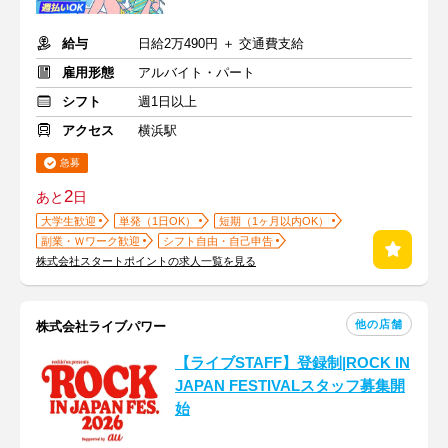
給与
日給2万490円 ＋ 交通費支給
雇用形態
アルバイト・パート
シフト
週1日以上
アクセス
横浜駅
急募
2
あと
日
大学生歓迎
単発（1日OK）
短期（1ヶ月以内OK）
副業・Ｗワーク歓迎
シフト自由・自己申告
株式会社スタートポイントの求人一覧を見る
他の店舗
株式会社ライブパワー
【ライブSTAFF】登録制|ROCK IN
JAPAN FESTIVALスタッフ募集開
始