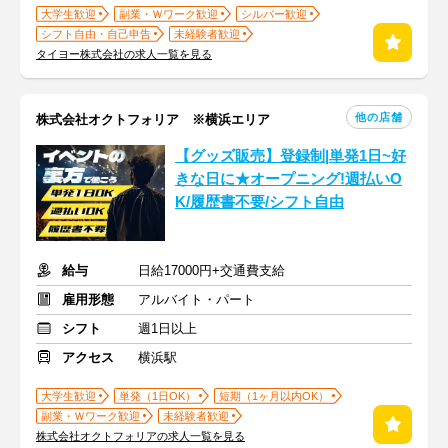
大学生歓迎
副業・Ｗワーク歓迎
シルバー歓迎
シフト自由・自己申告
未経験者歓迎
タイヨー株式会社の求人一覧を見る
他の店舗
株式会社オクトフォリア ※横浜エリア
【グッズ販売】登録制|単発1日~好
きな日に★オープニング!週払いO
K/履歴書不要/シフト自由
給与
日給17000円+交通費支給
雇用形態
アルバイト・パート
シフト
週1日以上
アクセス
横浜駅
大学生歓迎
単発（1日OK）
短期（1ヶ月以内OK）
副業・Ｗワーク歓迎
未経験者歓迎
株式会社オクトフォリアの求人一覧を見る