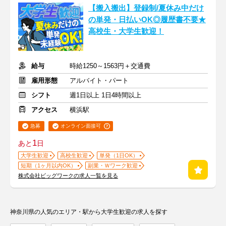
【搬入搬出】登録制/夏休み中だけ
の単発・日払いOK◎履歴書不要★
高校生・大学生歓迎！
給与
時給1250～1563円＋交通費
雇用形態
アルバイト・パート
シフト
週1日以上 1日4時間以上
アクセス
横浜駅
急募
オンライン面接可
1
あと
日
大学生歓迎
高校生歓迎
単発（1日OK）
短期（1ヶ月以内OK）
副業・Ｗワーク歓迎
株式会社ビッグワークの求人一覧を見る
神奈川県の人気のエリア・駅から大学生歓迎の求人を探す