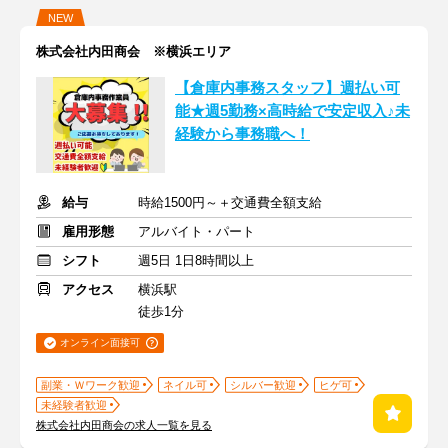
NEW
株式会社内田商会 ※横浜エリア
【倉庫内事務スタッフ】週払い可
能★週5勤務×高時給で安定収入♪未
経験から事務職へ！
給与
時給1500円～＋交通費全額支給
雇用形態
アルバイト・パート
シフト
週5日 1日8時間以上
アクセス
横浜駅
徒歩1分
オンライン面接可
副業・Ｗワーク歓迎
ネイル可
シルバー歓迎
ヒゲ可
未経験者歓迎
株式会社内田商会の求人一覧を見る