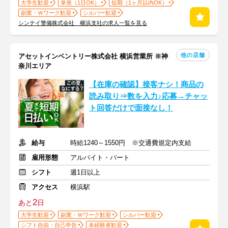
大学生歓迎
単発（1日OK）
短期（1ヶ月以内OK）
副業・Ｗワーク歓迎
シルバー歓迎
シンテイ警備株式会社 横浜支社の求人一覧を見る
他の店舗
アセットインベントリー株式会社 横浜営業所 ※神
奈川エリア
【在庫の確認】接客ナシ！商品の
読み取り⇒数を入力♪応募→チャッ
ト回答だけで面接なし！
給与
時給1240～1550円 ※交通費規定内支給
雇用形態
アルバイト・パート
シフト
週1日以上
アクセス
横浜駅
2
あと
日
大学生歓迎
副業・Ｗワーク歓迎
シルバー歓迎
シフト自由・自己申告
未経験者歓迎