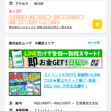
アクセス
横浜駅
2
あと
日
大学生歓迎
単発（1日OK）
短期（1ヶ月以内OK）
副業・Ｗワーク歓迎
シルバー歓迎
株式会社フルキャスト 神奈川支社の求人一覧を見る
他の店舗
株式会社ムーヴ ※横浜エリア
【イベントSTAFF】登録制⇒LINE
で1分★夏はサクッと稼ぐ♪単発・
日払いOK♪大学生活躍中！
給与
時給1400円～時給2100円 ＋ 交通費規定支給
雇用形態
アルバイト・パート