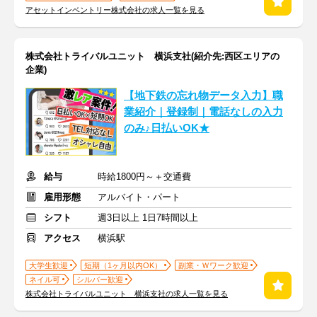
アセットインベントリー株式会社の求人一覧を見る
株式会社トライバルユニット 横浜支社(紹介先:西区エリアの
企業)
【地下鉄の忘れ物データ入力】職
業紹介｜登録制｜電話なしの入力
のみ♪日払いOK★
給与
時給1800円～＋交通費
雇用形態
アルバイト・パート
シフト
週3日以上 1日7時間以上
アクセス
横浜駅
大学生歓迎
短期（1ヶ月以内OK）
副業・Ｗワーク歓迎
ネイル可
シルバー歓迎
株式会社トライバルユニット 横浜支社の求人一覧を見る