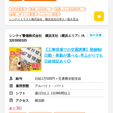
大学生歓迎
単発（1日OK）
短期（1ヶ月以内OK）
副業・Ｗワーク歓迎
シルバー歓迎
シンテイトラスト株式会社 横浜支社の求人一覧を見る
他の店舗
シンテイ警備株式会社 横浜支社（横浜エリア）/A
3203000105
【工事現場での交通誘導】登録制/
日勤・夜勤が選べる♪早上がりでも
日給保証あり◎
給与
日給1万500円＋交通費全額支給
雇用形態
アルバイト・パート
シフト
週1日以上 1日8時間以上
アクセス
横浜駅
3
あと
日