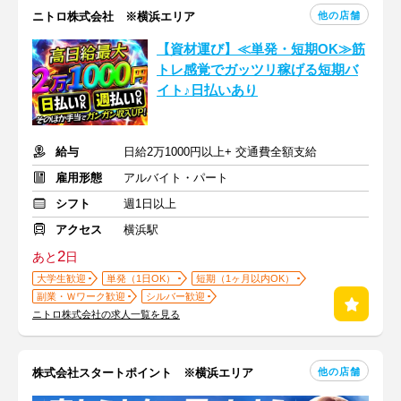
他の店舗
ニトロ株式会社 ※横浜エリア
【資材運び】≪単発・短期OK≫筋
トレ感覚でガッツリ稼げる短期バ
イト♪日払いあり
給与
日給2万1000円以上+ 交通費全額支給
雇用形態
アルバイト・パート
シフト
週1日以上
アクセス
横浜駅
2
あと
日
大学生歓迎
単発（1日OK）
短期（1ヶ月以内OK）
副業・Ｗワーク歓迎
シルバー歓迎
ニトロ株式会社の求人一覧を見る
他の店舗
株式会社スタートポイント ※横浜エリア