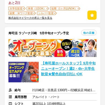
2
あと
日
大学生歓迎
単発（1日OK）
短期（1ヶ月以内OK）
副業・Ｗワーク歓迎
シルバー歓迎
株式会社マイワークの求人一覧を見る
他の店舗
寿司活 ラゾーナ川崎 9月中旬オープン予定
【寿司屋ホールスタッフ】9月中旬
ニューオープン！週2・4h~大学生
歓迎★髪色自由/日払いOK
給与
⑴川崎店・目黒店:1300円～/⑵横浜店:時給1250円～+土日50円UP
雇用形態
アルバイト・パート
シフト
週2日以上 1日4時間以上