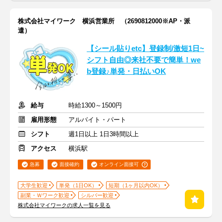
株式会社マイワーク 横浜営業所 （2690812000※AP・派
遣）
【シール貼りetc】登録制/激短1日~
シフト自由◎来社不要で簡単！we
b登録♪単発・日払いOK
給与
時給1300～1500円
雇用形態
アルバイト・パート
シフト
週1日以上 1日3時間以上
アクセス
横浜駅
急募
面接確約
オンライン面接可
大学生歓迎
単発（1日OK）
短期（1ヶ月以内OK）
副業・Ｗワーク歓迎
シルバー歓迎
株式会社マイワークの求人一覧を見る