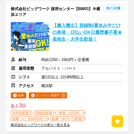
他の店舗
株式会社ビッグワーク 採用センター【BW03】※横
浜エリア
【搬入搬出】登録制/夏休み中だけ
の単発・日払いOK◎履歴書不要★
高校生・大学生歓迎！
給与
時給1250～1563円＋交通費
雇用形態
アルバイト・パート
シフト
週1日以上 1日4時間以上
アクセス
横浜駅
急募
オンライン面接可
2
あと
日
大学生歓迎
高校生歓迎
単発（1日OK）
短期（1ヶ月以内OK）
副業・Ｗワーク歓迎
株式会社ビッグワークの求人一覧を見る