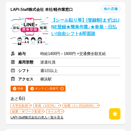
他の店舗
LAPI-Staff株式会社 本社/軽作業窓口
【シール貼り等】[登録制]まずはLI
NE登録★簡単作業♪★単発・日払
い!自由シフト&即面談
給与
時給1400円～1800円 +交通費全額支給
雇用形態
派遣社員
シフト
週1日以上
アクセス
横浜駅
急募
オンライン面接可
6
あと
日
大学生歓迎
単発（1日OK）
短期（1ヶ月以内OK）
副業・Ｗワーク歓迎
ネイル可
LAPI-Staff株式会社の求人一覧を見る