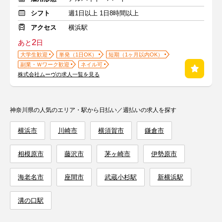
シフト
週1日以上 1日8時間以上
アクセス
横浜駅
2
あと
日
大学生歓迎
単発（1日OK）
短期（1ヶ月以内OK）
副業・Ｗワーク歓迎
ネイル可
株式会社ムーヴの求人一覧を見る
神奈川県の人気のエリア・駅から日払い／週払いの求人を探す
横浜市
川崎市
横須賀市
鎌倉市
相模原市
藤沢市
茅ヶ崎市
伊勢原市
海老名市
座間市
武蔵小杉駅
新横浜駅
溝の口駅