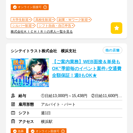
オンライン面接可
大学生歓迎
高校生歓迎
副業・Ｗワーク歓迎
シルバー歓迎
シフト自由・自己申告
株式会社ＫＩＣＨＩＲＩの求人一覧を見る
他の店舗
シンテイトラスト株式会社 横浜支社
【ご案内業務】WEB面接＆単発も
OK”季節毎のイベント案件♪交通費
全額保証！週0もOK★
給与
①日給13,000円～15,438円 ②日給11,600円～13,550円
雇用形態
アルバイト・パート
シフト
週1日
アクセス
横浜駅
急募
オンライン面接可