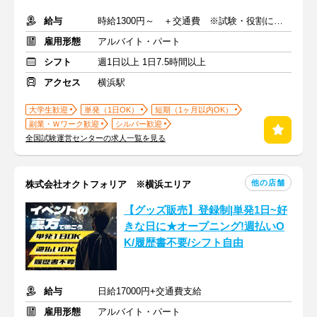
給与
時給1300円～ ＋交通費 ※試験・役割により手当あり
雇用形態
アルバイト・パート
シフト
週1日以上 1日7.5時間以上
アクセス
横浜駅
大学生歓迎
単発（1日OK）
短期（1ヶ月以内OK）
副業・Ｗワーク歓迎
シルバー歓迎
全国試験運営センターの求人一覧を見る
他の店舗
株式会社オクトフォリア ※横浜エリア
【グッズ販売】登録制|単発1日~好
きな日に★オープニング!週払いO
K/履歴書不要/シフト自由
給与
日給17000円+交通費支給
雇用形態
アルバイト・パート