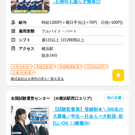
♪お寿司も握らず簡単◎
給与
時給1300円＋曜日手当(土+70円、日祝+100円)
雇用形態
アルバイト・パート
シフト
週1日以上 1日2時間以上
アクセス
横浜駅
徒歩14分
大学生歓迎
高校生歓迎
未経験者歓迎
1日4h以内可
主婦(夫)歓迎
株式会社はま寿司の求人一覧を見る
他の店舗
全国試験運営センター (※横浜駅西口エリア)
【試験監督員】登録制★＼300名の
大募集／学生～社会人⇒大歓迎♪前
払いOK！(稼働分)