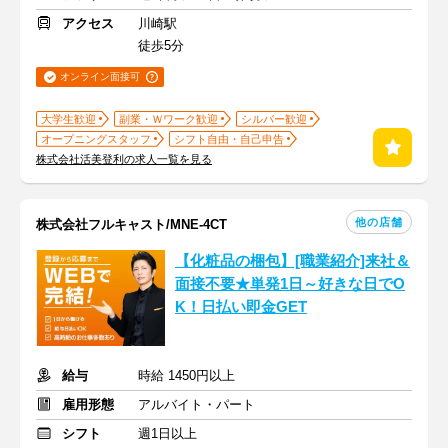
アクセス
川崎駅
徒歩5分
オンライン面接可
大学生歓迎
副業・Ｗワーク歓迎
シルバー歓迎
オープニングスタッフ
シフト自由・自己申告
株式会社活美登利の求人一覧を見る
他の店舗
株式会社フルキャスト/MNE-4CT
【化粧品の梱包】[職業紹介]来社＆
面接不要★単発1日～好きな日でO
K！日払い即金GET
給与
時給 1450円以上
雇用形態
アルバイト・パート
シフト
週1日以上