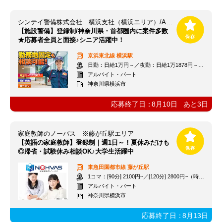
シンテイ警備株式会社 横浜支社（横浜エリア）/A3203000105
【施設警備】登録制/神奈川県・首都圏内に案件多数
★応募者全員と面接♪シニア活躍中！
京浜東北線
横浜駅
日勤：日給1万円～／夜勤：日給1万1878円～ ※交通費全額支給
アルバイト・パート
神奈川県横浜市
応募終了日：
8月10日
あと
3
日
家庭教師のノーバス ※藤が丘駅エリア
【英語の家庭教師】登録制｜週1日～！夏休みだけも
◎帰省・試験休み相談OK♪大学生活躍中
東急田園都市線
藤が丘駅
1コマ：[90分] 2100円~／[120分] 2800円~（時給1400円~）+交通費
アルバイト・パート
神奈川県横浜市
応募終了日：
8月13日