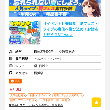
【イベント】登録制｜夏フェス・
ライブの裏側へ飛び込め！お財布
も潤う月3回払い♪
給与
日給2万490円 ＋ 交通費支給
雇用形態
アルバイト・パート
シフト
週1日以上
アクセス
横浜駅
急募
3
あと
日
大学生歓迎
単発（1日OK）
短期（1ヶ月以内OK）
副業・Ｗワーク歓迎
シフト自由・自己申告
株式会社スタートポイントの求人一覧を見る