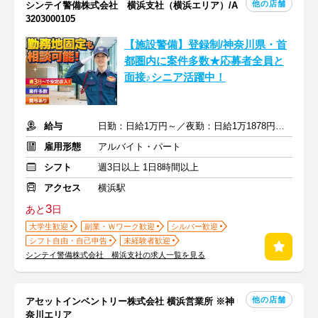
他の店舗
シンテイ警備株式会社 横浜支社（横浜エリア）/A
3203000105
【施設警備】登録制/神奈川県・首
都圏内に案件多数★応募者全員と
面接♪シニア活躍中！
給与
日勤：日給1万円～／夜勤：日給1万1878円～ ※交通費全額支給
雇用形態
アルバイト・パート
シフト
週3日以上 1日8時間以上
アクセス
横浜駅
3
あと
日
大学生歓迎
副業・Ｗワーク歓迎
シルバー歓迎
シフト自由・自己申告
未経験者歓迎
シンテイ警備株式会社 横浜支社の求人一覧を見る
他の店舗
アセットインベントリー株式会社 横浜営業所 ※神
奈川エリア