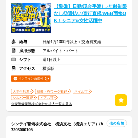
【警備】日勤/現金手渡し♪年齢制限
なし◎週払い/直行直帰/WEB面接O
K！シニア&女性活躍中
給与
日給1万1000円以上＋交通費支給
雇用形態
アルバイト・パート
シフト
週1日以上
アクセス
横浜駅
オンライン面接可
大学生歓迎
副業・Ｗワーク歓迎
ネイル可
シルバー歓迎
ピアス可
公安警備保障株式会社の求人一覧を見る
他の店舗
シンテイ警備株式会社 横浜支社（横浜エリア）/A
3203000105