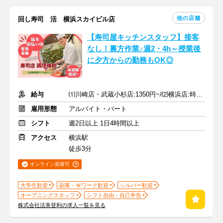
他の店舗
回し寿司 活 横浜スカイビル店
【寿司屋キッチンスタッフ】接客
なし！裏方作業♪週2・4h～授業後
に夕方からの勤務もOK◎
給与
⑴川崎店・武蔵小杉店:1350円~/⑵横浜店:時給1300円~+土日50円UP
雇用形態
アルバイト・パート
シフト
週2日以上 1日4時間以上
アクセス
横浜駅
徒歩3分
オンライン面接可
大学生歓迎
副業・Ｗワーク歓迎
シルバー歓迎
オープニングスタッフ
シフト自由・自己申告
株式会社活美登利の求人一覧を見る