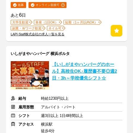
急募
オンライン面接可
6
あと
日
大学生歓迎
単発（1日OK）
短期（1ヶ月以内OK）
副業・Ｗワーク歓迎
ネイル可
LAPI-Staff株式会社の求人一覧を見る
いしがまやハンバーグ 横浜ポルタ
【いしがまやハンバーグのホー
ル】高校生OK♪履歴書不要◎週2
日・3h～学校優先シフト☆
給与
時給1230円以上
雇用形態
アルバイト・パート
シフト
週3日以上 1日4時間以上
アクセス
横浜駅
徒歩4分