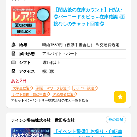
【閉店後の在庫カウント】日払い
◎バーコードをピっ→在庫確認♪面
接なしのチャット回答◎
給与
時給1550円（夜勤手当含む） ※交通費規定内支給
雇用形態
アルバイト・パート
シフト
週1日以上
アクセス
横浜駅
2
あと
日
大学生歓迎
副業・Ｗワーク歓迎
シルバー歓迎
シフト自由・自己申告
未経験者歓迎
アセットインベントリー株式会社の求人一覧を見る
他の店舗
テイシン警備株式会社 世田谷支社
【イベント警備】お祭り・自転車