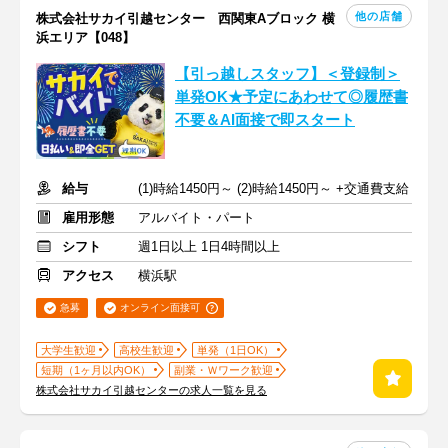
他の店舗
株式会社サカイ引越センター 西関東Aブロック 横
浜エリア【048】
【引っ越しスタッフ】＜登録制＞
単発OK★予定にあわせて◎履歴書
不要＆AI面接で即スタート
給与
(1)時給1450円～ (2)時給1450円～ +交通費支給
雇用形態
アルバイト・パート
シフト
週1日以上 1日4時間以上
アクセス
横浜駅
急募
オンライン面接可
大学生歓迎
高校生歓迎
単発（1日OK）
短期（1ヶ月以内OK）
副業・Ｗワーク歓迎
株式会社サカイ引越センターの求人一覧を見る