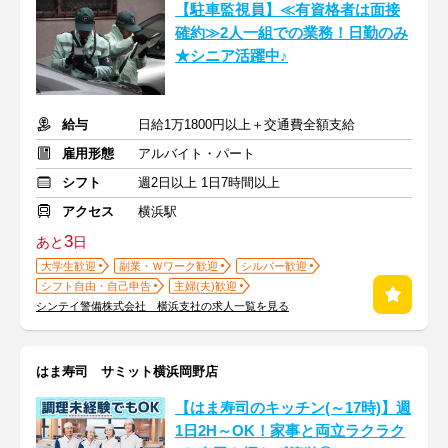
【駐車監視員】≪有資格者は面接
確約≫2人一組での業務！日勤のみ
★シニア活躍中♪
給与
日給1万1800円以上＋交通費全額支給
雇用形態
アルバイト・パート
シフト
週2日以上 1日7時間以上
アクセス
横浜駅
3
あと
日
大学生歓迎
副業・Ｗワーク歓迎
シルバー歓迎
シフト自由・自己申告
主婦(夫)歓迎
シンテイ警備株式会社 横浜支社の求人一覧を見る
はま寿司 サミット横浜岡野店
【はま寿司のキッチン(～17時)】週
1日2H～OK！家事と両立ラクラク