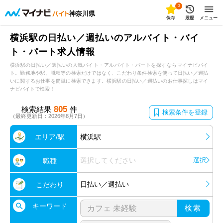
0
神奈川県
保存
履歴
メニュー
横浜駅の日払い／週払いのアルバイト・バイ
ト・パート求人情報
横浜駅の日払い／週払いの人気バイト・アルバイト・パートを探すならマイナビバイ
ト。勤務地や駅、職種等の検索だけではなく、こだわり条件検索を使って日払い／週払
いに関するお仕事を簡単に検索できます。横浜駅の日払い／週払いのお仕事探しはマイ
ナビバイトで検索！
805
検索結果
件
検索条件を登録
（最終更新日：2026年8月7日）
エリア/駅
横浜駅
選択してください
選択
職種
日払い／週払い
こだわり
キーワード
検索