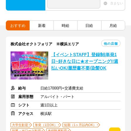
含まない
おすすめ
新着
時給
日給
月給
他の店舗
株式会社オクトフォリア ※横浜エリア
【イベントSTAFF】登録制|単発1
日~好きな日に★オープニング!!週
払いOK/履歴書不要/染髪OK
給与
日給17000円+交通費支給
雇用形態
アルバイト・パート
シフト
週1日以上
アクセス
横浜駅
大学生歓迎
単発（1日OK）
短期（1ヶ月以内OK）
副業・Ｗワーク歓迎
未経験者歓迎