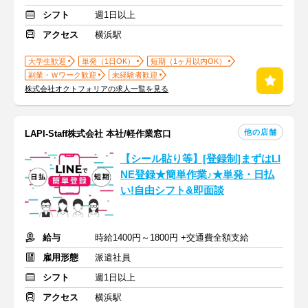
シフト
週1日以上
アクセス
横浜駅
大学生歓迎
単発（1日OK）
短期（1ヶ月以内OK）
副業・Ｗワーク歓迎
未経験者歓迎
株式会社オクトフォリアの求人一覧を見る
他の店舗
LAPI-Staff株式会社 本社/軽作業窓口
【シール貼り等】[登録制]まずはLI
NE登録★簡単作業♪★単発・日払
い!自由シフト&即面談
給与
時給1400円～1800円 +交通費全額支給
雇用形態
派遣社員
シフト
週1日以上
アクセス
横浜駅