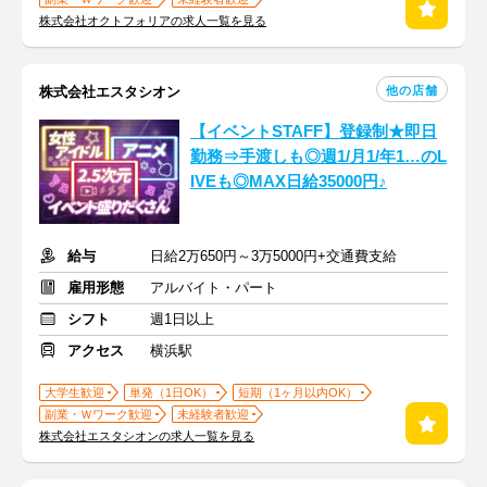
株式会社オクトフォリアの求人一覧を見る
他の店舗
株式会社エスタシオン
【イベントSTAFF】登録制★即日
勤務⇒手渡しも◎週1/月1/年1…のL
IVEも◎MAX日給35000円♪
給与
日給2万650円～3万5000円+交通費支給
雇用形態
アルバイト・パート
シフト
週1日以上
アクセス
横浜駅
大学生歓迎
単発（1日OK）
短期（1ヶ月以内OK）
副業・Ｗワーク歓迎
未経験者歓迎
株式会社エスタシオンの求人一覧を見る