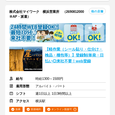
他の店舗
株式会社マイワーク 横浜営業所 （2690812000
※AP・派遣）
【軽作業（シール貼り・仕分け・
検品・梱包等）】登録制/単発・日
払い◎来社不要！web登録
給与
時給1300～1500円
雇用形態
アルバイト・パート
シフト
週1日以上 1日3時間以上
アクセス
横浜駅
急募
面接確約
オンライン面接可