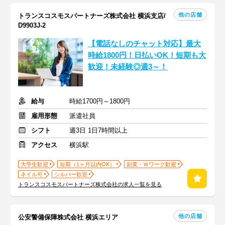
他の店舗
トランスコスモスパートナーズ株式会社 横浜支店/
D9903J-2
【電話なしのチャット対応】最大
時給1800円！日払いOK！短期も大
歓迎！未経験◎週3～！
給与
時給1700円～1800円
雇用形態
派遣社員
シフト
週3日 1日7時間以上
アクセス
横浜駅
大学生歓迎
短期（1ヶ月以内OK）
副業・Ｗワーク歓迎
ネイル可
シルバー歓迎
トランスコスモスパートナーズ株式会社の求人一覧を見る
他の店舗
公安警備保障株式会社 横浜エリア