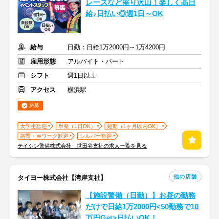
レースなど盛り沢山！楽しく高日
給♪日払い◎週1日～OK
給与
日勤：日給1万2000円～1万4200円
雇用形態
アルバイト・パート
シフト
週1日以上
アクセス
横浜駅
急募
大学生歓迎
単発（1日OK）
短期（1ヶ月以内OK）
副業・Ｗワーク歓迎
シルバー歓迎
テイシン警備株式会社 世田谷支社の求人一覧を見る
他の店舗
タイヨー株式会社【湾岸支社】
【施設警備（日勤）】お昼の勤務
だけで日給1万2000円<50勤務で10
万円Get>日払いOK！