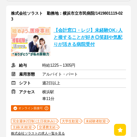
株式会社ソラスト 勤務地：横浜市立市民病院/1419801119-02
3
【会計窓口・レジ】未経験OK♪人
と接することが好き◎笑顔や気配
りが活きる病院受付
給与
時給1225～1305円
雇用形態
アルバイト・パート
シフト
週2日以上
アクセス
横浜駅
車11分
オンライン面接可
完全週休2日制 (土日祝休み)
大学生歓迎
未経験者歓迎
主婦(夫)歓迎
交通費支給
株式会社ソラストの求人一覧を見る