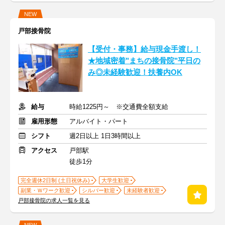
NEW
戸部接骨院
【受付・事務】給与現金手渡し！
★地域密着"まちの接骨院"平日の
み◎未経験歓迎！扶養内OK
給与
時給1225円～ ※交通費全額支給
雇用形態
アルバイト・パート
シフト
週2日以上 1日3時間以上
アクセス
戸部駅
徒歩1分
完全週休2日制 (土日祝休み)
大学生歓迎
副業・Ｗワーク歓迎
シルバー歓迎
未経験者歓迎
戸部接骨院の求人一覧を見る