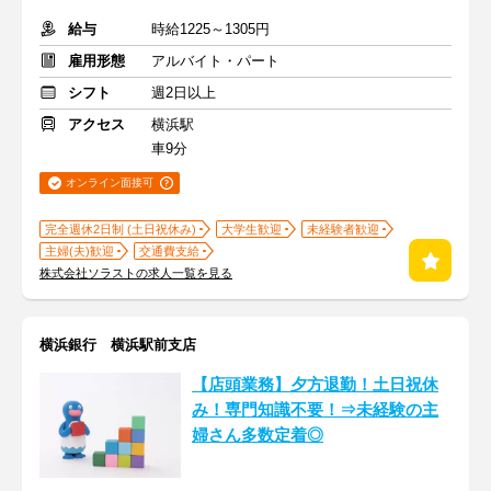
給与
時給1225～1305円
雇用形態
アルバイト・パート
シフト
週2日以上
アクセス
横浜駅
車9分
オンライン面接可
完全週休2日制 (土日祝休み)
大学生歓迎
未経験者歓迎
主婦(夫)歓迎
交通費支給
株式会社ソラストの求人一覧を見る
横浜銀行 横浜駅前支店
【店頭業務】夕方退勤！土日祝休
み！専門知識不要！⇒未経験の主
婦さん多数定着◎