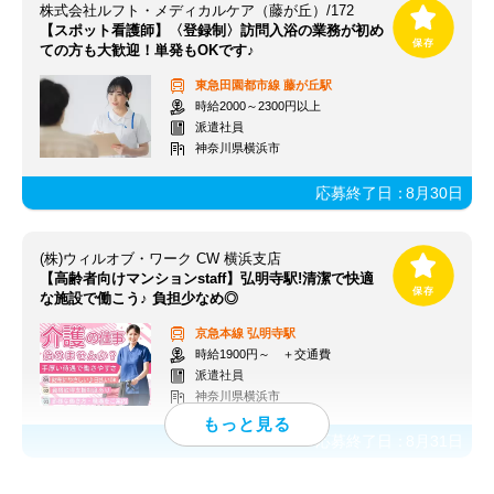
株式会社ルフト・メディカルケア（藤が丘）/172
【スポット看護師】〈登録制〉訪問入浴の業務が初め
ての方も大歓迎！単発もOKです♪
東急田園都市線
藤が丘駅
時給2000～2300円以上
派遣社員
神奈川県横浜市
応募終了日：
8月30日
(株)ウィルオブ・ワーク CW 横浜支店
【高齢者向けマンションstaff】弘明寺駅!清潔で快適
な施設で働こう♪ 負担少なめ◎
京急本線
弘明寺駅
時給1900円～ ＋交通費
派遣社員
神奈川県横浜市
応募終了日：
8月31日