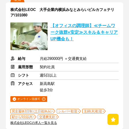
NEW
株式会社LEOC 大手企業内横浜みなとみらいビルカフェテリ
ア/101080
【オフィスの調理師】≪チームワ
ーク抜群×安定≫スキル＆キャリア
UP機会も！
給与
月給290000円 ＋交通費支給
雇用形態
契約社員
シフト
週5日以上
アクセス
新高島駅
徒歩3分
オンライン面接可
完全週休2日制 (土日祝休み)
シルバー歓迎
主婦(夫)歓迎
駅から5分以内
交通費支給
株式会社LEOCの求人一覧を見る