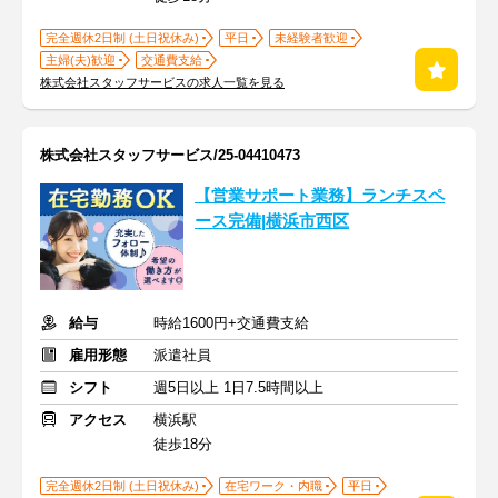
完全週休2日制 (土日祝休み)
平日
未経験者歓迎
主婦(夫)歓迎
交通費支給
株式会社スタッフサービスの求人一覧を見る
株式会社スタッフサービス/25-04410473
【営業サポート業務】ランチスペ
ース完備|横浜市西区
給与
時給1600円+交通費支給
雇用形態
派遣社員
シフト
週5日以上 1日7.5時間以上
アクセス
横浜駅
徒歩18分
完全週休2日制 (土日祝休み)
在宅ワーク・内職
平日