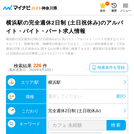
0
神奈川県
保存
履歴
メニュー
横浜駅の完全週休2日制 (土日祝休み)のアルバ
イト・バイト・パート求人情報
横浜駅の完全週休2日制 (土日祝休み)の人気バイト・アルバイト・パートを探すならマイ
ナビバイト。勤務地や駅、職種等の検索だけではなく、こだわり条件検索を使って完全
週休2日制 (土日祝休み)に関するお仕事を簡単に検索できます。横浜駅の完全週休2日制
(土日祝休み)のお仕事探しはマイナビバイトで検索！
226
検索結果
件
検索条件を登録
（最終更新日：2026年8月10日）
エリア/駅
横浜駅
選択してください
選択
職種
完全週休2日制 (土日祝休み)
こだわり
キーワード
検索