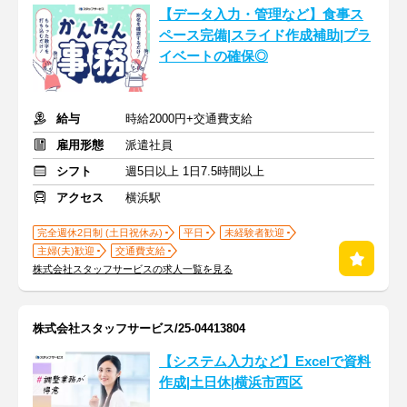
【データ入力・管理など】食事ス
ペース完備|スライド作成補助|プラ
イベートの確保◎
給与
時給2000円+交通費支給
雇用形態
派遣社員
シフト
週5日以上 1日7.5時間以上
アクセス
横浜駅
完全週休2日制 (土日祝休み)
平日
未経験者歓迎
主婦(夫)歓迎
交通費支給
株式会社スタッフサービスの求人一覧を見る
株式会社スタッフサービス/25-04413804
【システム入力など】Excelで資料
作成|土日休|横浜市西区