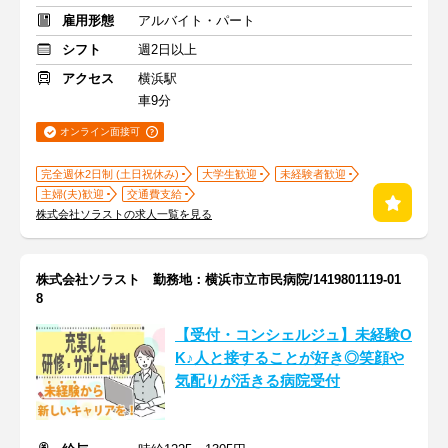
雇用形態
アルバイト・パート
シフト
週2日以上
アクセス
横浜駅
車9分
オンライン面接可
完全週休2日制 (土日祝休み)
大学生歓迎
未経験者歓迎
主婦(夫)歓迎
交通費支給
株式会社ソラストの求人一覧を見る
株式会社ソラスト 勤務地：横浜市立市民病院/1419801119-01
8
【受付・コンシェルジュ】未経験O
K♪人と接することが好き◎笑顔や
気配りが活きる病院受付