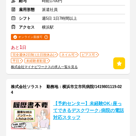
給与
時給1700円
雇用形態
派遣社員
シフト
週5日 1日7時間以上
アクセス
横浜駅
オンライン面接可
1
あと
日
完全週休2日制 (土日祝休み)
ネイル可
ピアス可
平日
未経験者歓迎
株式会社マイナビワークスの求人一覧を見る
株式会社ソラスト 勤務地：横浜市立市民病院/1419801119-02
4
【予約センター】未経験OK♪座っ
てできるデスクワーク♪病院の電話
対応スタッフ