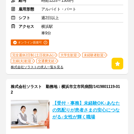
給与
時給1225～1305円
雇用形態
アルバイト・パート
シフト
週2日以上
アクセス
横浜駅
車9分
オンライン面接可
完全週休2日制 (土日祝休み)
大学生歓迎
未経験者歓迎
主婦(夫)歓迎
交通費支給
株式会社ソラストの求人一覧を見る
株式会社ソラスト 勤務地：横浜市立市民病院/1419801119-01
2
【受付・事務】未経験OK♪あなた
の気配りが患者さまの安心につな
がる♪女性が輝く職場