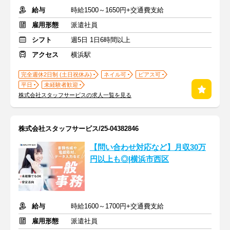
給与
時給1500～1650円+交通費支給
雇用形態
派遣社員
シフト
週5日 1日6時間以上
アクセス
横浜駅
完全週休2日制 (土日祝休み)
ネイル可
ピアス可
平日
未経験者歓迎
株式会社スタッフサービスの求人一覧を見る
株式会社スタッフサービス/25-04382846
【問い合わせ対応など】月収30万
円以上も◎|横浜市西区
給与
時給1600～1700円+交通費支給
雇用形態
派遣社員