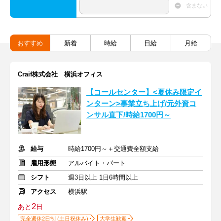
含まない
おすすめ
新着
時給
日給
月給
Craif株式会社 横浜オフィス
【コールセンター】<夏休み限定イ
ンターン>事業立ち上げ/元外資コ
ンサル直下/時給1700円～
給与
時給1700円～＋交通費全額支給
雇用形態
アルバイト・パート
シフト
週3日以上 1日6時間以上
アクセス
横浜駅
2
あと
日
完全週休2日制 (土日祝休み)
大学生歓迎