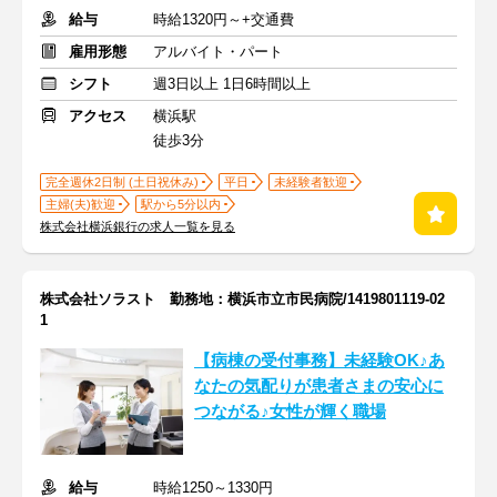
給与
時給1320円～+交通費
雇用形態
アルバイト・パート
シフト
週3日以上 1日6時間以上
アクセス
横浜駅
徒歩3分
完全週休2日制 (土日祝休み)
平日
未経験者歓迎
主婦(夫)歓迎
駅から5分以内
株式会社横浜銀行の求人一覧を見る
株式会社ソラスト 勤務地：横浜市立市民病院/1419801119-02
1
【病棟の受付事務】未経験OK♪あ
なたの気配りが患者さまの安心に
つながる♪女性が輝く職場
給与
時給1250～1330円