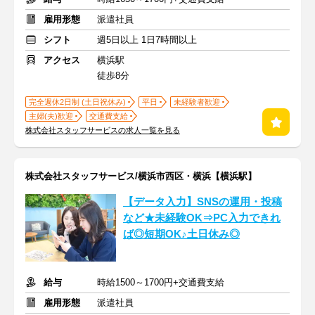
雇用形態
派遣社員
シフト
週5日以上 1日7時間以上
アクセス
横浜駅
徒歩8分
完全週休2日制 (土日祝休み)
平日
未経験者歓迎
主婦(夫)歓迎
交通費支給
株式会社スタッフサービスの求人一覧を見る
株式会社スタッフサービス/横浜市西区・横浜【横浜駅】
【データ入力】SNSの運用・投稿
など★未経験OK⇒PC入力できれ
ば◎短期OK♪土日休み◎
給与
時給1500～1700円+交通費支給
雇用形態
派遣社員