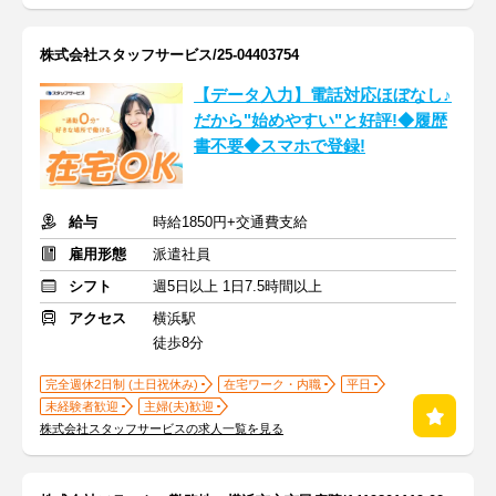
株式会社スタッフサービス/25-04403754
【データ入力】電話対応ほぼなし♪
だから"始めやすい"と好評!◆履歴
書不要◆スマホで登録!
給与
時給1850円+交通費支給
雇用形態
派遣社員
シフト
週5日以上 1日7.5時間以上
アクセス
横浜駅
徒歩8分
完全週休2日制 (土日祝休み)
在宅ワーク・内職
平日
未経験者歓迎
主婦(夫)歓迎
株式会社スタッフサービスの求人一覧を見る