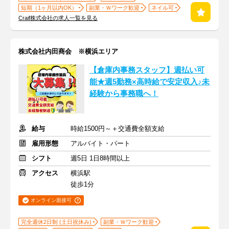
短期（1ヶ月以内OK）
副業・Ｗワーク歓迎
ネイル可
Craif株式会社の求人一覧を見る
株式会社内田商会 ※横浜エリア
【倉庫内事務スタッフ】週払い可
能★週5勤務×高時給で安定収入♪未
経験から事務職へ！
給与
時給1500円～＋交通費全額支給
雇用形態
アルバイト・パート
シフト
週5日 1日8時間以上
アクセス
横浜駅
徒歩1分
オンライン面接可
完全週休2日制 (土日祝休み)
副業・Ｗワーク歓迎