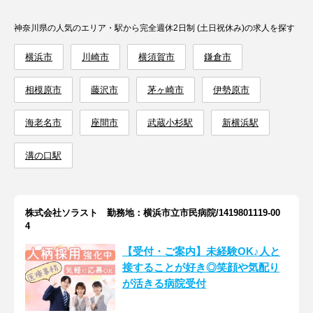
神奈川県の人気のエリア・駅から完全週休2日制 (土日祝休み)の求人を探す
横浜市
川崎市
横須賀市
鎌倉市
相模原市
藤沢市
茅ヶ崎市
伊勢原市
海老名市
座間市
武蔵小杉駅
新横浜駅
溝の口駅
株式会社ソラスト 勤務地：横浜市立市民病院/1419801119-00
4
【受付・ご案内】未経験OK♪人と
接することが好き◎笑顔や気配り
が活きる病院受付