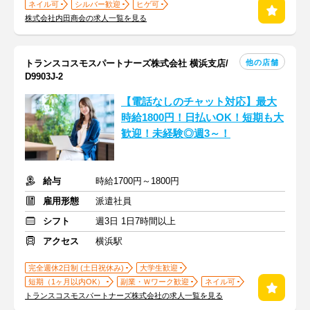
ネイル可
シルバー歓迎
ヒゲ可
株式会社内田商会の求人一覧を見る
他の店舗
トランスコスモスパートナーズ株式会社 横浜支店/
D9903J-2
【電話なしのチャット対応】最大
時給1800円！日払いOK！短期も大
歓迎！未経験◎週3～！
給与
時給1700円～1800円
雇用形態
派遣社員
シフト
週3日 1日7時間以上
アクセス
横浜駅
完全週休2日制 (土日祝休み)
大学生歓迎
短期（1ヶ月以内OK）
副業・Ｗワーク歓迎
ネイル可
トランスコスモスパートナーズ株式会社の求人一覧を見る