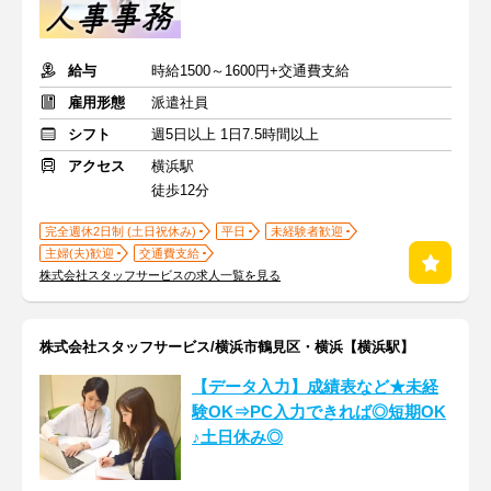
給与
時給1500～1600円+交通費支給
雇用形態
派遣社員
シフト
週5日以上 1日7.5時間以上
アクセス
横浜駅
徒歩12分
完全週休2日制 (土日祝休み)
平日
未経験者歓迎
主婦(夫)歓迎
交通費支給
株式会社スタッフサービスの求人一覧を見る
株式会社スタッフサービス/横浜市鶴見区・横浜【横浜駅】
【データ入力】成績表など★未経
験OK⇒PC入力できれば◎短期OK
♪土日休み◎