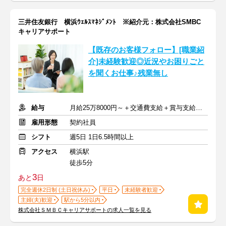
三井住友銀行 横浜ｳｪﾙｽﾏﾈｼﾞﾒﾝﾄ ※紹介元：株式会社SMBC
キャリアサポート
【既存のお客様フォロー】[職業紹
介]未経験歓迎◎近況やお困りごと
を聞くお仕事♪残業無し
給与
月給25万8000円～＋交通費支給＋賞与支給あり
雇用形態
契約社員
シフト
週5日 1日6.5時間以上
アクセス
横浜駅
徒歩5分
3
あと
日
完全週休2日制 (土日祝休み)
平日
未経験者歓迎
主婦(夫)歓迎
駅から5分以内
株式会社ＳＭＢＣキャリアサポートの求人一覧を見る