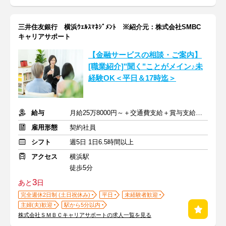
三井住友銀行 横浜ｳｪﾙｽﾏﾈｼﾞﾒﾝﾄ ※紹介元：株式会社SMBC
キャリアサポート
【金融サービスの相談・ご案内】
[職業紹介]"聞く"ことがメイン♪未
経験OK＜平日＆17時迄＞
給与
月給25万8000円～＋交通費支給＋賞与支給あり
雇用形態
契約社員
シフト
週5日 1日6.5時間以上
アクセス
横浜駅
徒歩5分
3
あと
日
完全週休2日制 (土日祝休み)
平日
未経験者歓迎
主婦(夫)歓迎
駅から5分以内
株式会社ＳＭＢＣキャリアサポートの求人一覧を見る