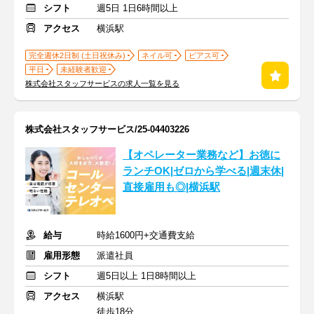
シフト
週5日 1日6時間以上
アクセス
横浜駅
完全週休2日制 (土日祝休み)
ネイル可
ピアス可
平日
未経験者歓迎
株式会社スタッフサービスの求人一覧を見る
株式会社スタッフサービス/25-04403226
【オペレーター業務など】お徳に
ランチOK|ゼロから学べる|週末休|
直接雇用も◎|横浜駅
給与
時給1600円+交通費支給
雇用形態
派遣社員
シフト
週5日以上 1日8時間以上
アクセス
横浜駅
徒歩18分