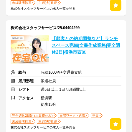
未経験者歓迎
主婦(夫)歓迎
株式会社スタッフサービスの求人一覧を見る
株式会社スタッフサービス/25-04404299
【顧客との納期調整など】ランチ
スペース完備|文書作成業務|完全週
休2日|横浜市西区
給与
時給1600円+交通費支給
雇用形態
派遣社員
シフト
週5日以上 1日7.5時間以上
アクセス
横浜駅
徒歩13分
完全週休2日制 (土日祝休み)
在宅ワーク・内職
平日
未経験者歓迎
主婦(夫)歓迎
株式会社スタッフサービスの求人一覧を見る