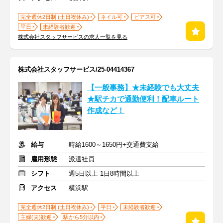
完全週休2日制 (土日祝休み)
ネイル可
ピアス可
平日
未経験者歓迎
株式会社スタッフサービスの求人一覧を見る
株式会社スタッフサービス/25-04414367
【一般事務】★未経験でも大丈夫
★駅チカで通勤便利！配車ルート
作成など！
給与
時給1600～1650円+交通費支給
雇用形態
派遣社員
シフト
週5日以上 1日8時間以上
アクセス
横浜駅
完全週休2日制 (土日祝休み)
平日
未経験者歓迎
主婦(夫)歓迎
駅から5分以内