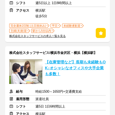
シフト
週5日以上 1日8時間以上
アクセス
横浜駅
徒歩5分
完全週休2日制 (土日祝休み)
平日
未経験者歓迎
主婦(夫)歓迎
駅から5分以内
株式会社スタッフサービスの求人一覧を見る
株式会社スタッフサービス/横浜市金沢区・横浜【横浜駅】
【在庫管理など】長期も未経験もO
K♪オシャレなオフィスや大手企業
も多数！
給与
時給1500～1650円+交通費支給
雇用形態
派遣社員
シフト
週5日 1日6時間以上
アクセス
横浜駅