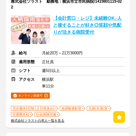
株式会社ソラスト 勤務地：横浜市立市民病院/1419801119-02
2
【会計窓口・レジ】未経験OK♪人
と接することが好き◎笑顔や気配
りが活きる病院受付
給与
月給20万～21万3000円
雇用形態
正社員
シフト
週5日以上
アクセス
横浜駅
車11分
オンライン面接可
完全週休2日制 (土日祝休み)
未経験者歓迎
主婦(夫)歓迎
交通費支給
社会保険完備
株式会社ソラストの求人一覧を見る