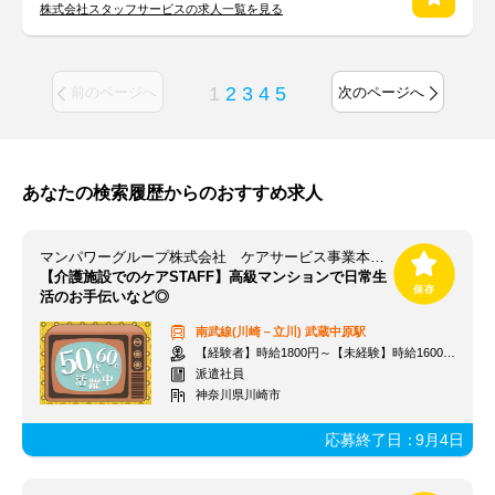
株式会社スタッフサービスの求人一覧を見る
1
2
3
4
5
前のページへ
次のページへ
あなたの検索履歴からのおすすめ求人
マンパワーグループ株式会社 ケアサービス事業本部 横浜支店/856446S
【介護施設でのケアSTAFF】高級マンションで日常生
活のお手伝いなど◎
南武線(川崎－立川)
武蔵中原駅
【経験者】時給1800円～【未経験】時給1600円～ ※交通費全額
派遣社員
神奈川県川崎市
応募終了日：
9月4日