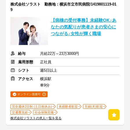
株式会社ソラスト 勤務地：横浜市立市民病院/1419801119-01
9
【病棟の受付事務】未経験OK♪あ
なたの気配りが患者さまの安心に
つながる♪女性が輝く職場
給与
月給22万～23万3000円
雇用形態
正社員
シフト
週5日以上
アクセス
横浜駅
車9分
オンライン面接可
完全週休2日制 (土日祝休み)
未経験者歓迎
主婦(夫)歓迎
交通費支給
社会保険完備
株式会社ソラストの求人一覧を見る