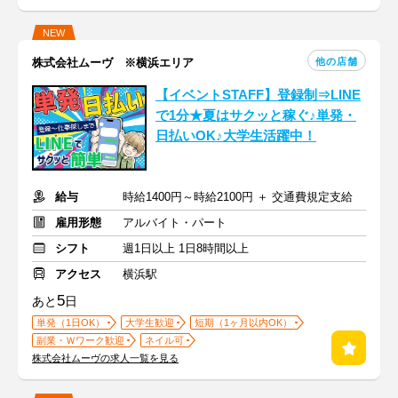
NEW
他の店舗
株式会社ムーヴ ※横浜エリア
【イベントSTAFF】登録制⇒LINE
で1分★夏はサクッと稼ぐ♪単発・
日払いOK♪大学生活躍中！
給与
時給1400円～時給2100円 ＋ 交通費規定支給
雇用形態
アルバイト・パート
シフト
週1日以上 1日8時間以上
アクセス
横浜駅
5
あと
日
単発（1日OK）
大学生歓迎
短期（1ヶ月以内OK）
副業・Ｗワーク歓迎
ネイル可
株式会社ムーヴの求人一覧を見る