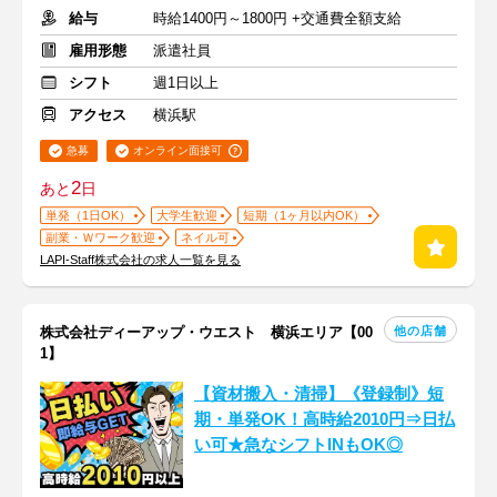
給与
時給1400円～1800円 +交通費全額支給
雇用形態
派遣社員
シフト
週1日以上
アクセス
横浜駅
急募
オンライン面接可
2
あと
日
単発（1日OK）
大学生歓迎
短期（1ヶ月以内OK）
副業・Ｗワーク歓迎
ネイル可
LAPI-Staff株式会社の求人一覧を見る
他の店舗
株式会社ディーアップ・ウエスト 横浜エリア【00
1】
【資材搬入・清掃】《登録制》短
期・単発OK！高時給2010円⇒日払
い可★急なシフトINもOK◎