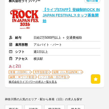
他の店舗
株式会社ライブパワー
【ライブSTAFF】登録制|ROCK IN
JAPAN FESTIVALスタッフ募集開
始
給与
日給2万5000円以上 ＋ 交通費補助
雇用形態
アルバイト・パート
シフト
週1日以上
アクセス
横浜駅
2
あと
日
単発（1日OK）
大学生歓迎
短期（1ヶ月以内OK）
副業・Ｗワーク歓迎
シフト自由・自己申告
株式会社ライブパワーの求人一覧を見る
神奈川県の人気のエリア・駅から単発（1日）の求人を探す