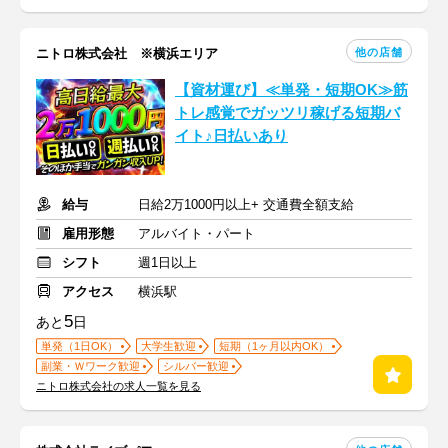
他の店舗
ニトロ株式会社 ※横浜エリア
【資材運び】≪単発・短期OK≫筋
トレ感覚でガッツリ稼げる短期バ
イト♪日払いあり
給与
日給2万1000円以上+ 交通費全額支給
雇用形態
アルバイト・パート
シフト
週1日以上
アクセス
横浜駅
5
あと
日
単発（1日OK）
大学生歓迎
短期（1ヶ月以内OK）
副業・Ｗワーク歓迎
シルバー歓迎
ニトロ株式会社の求人一覧を見る