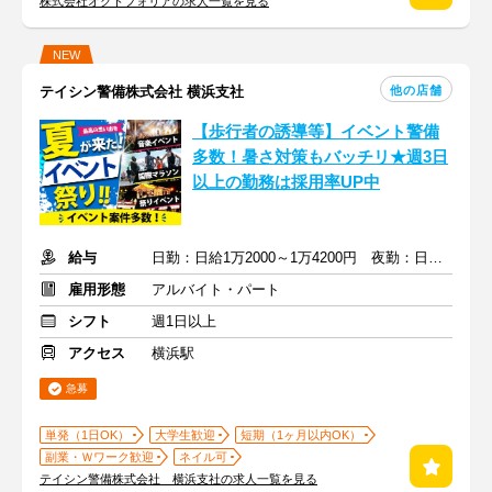
株式会社オクトフォリアの求人一覧を見る
NEW
他の店舗
テイシン警備株式会社 横浜支社
【歩行者の誘導等】イベント警備
多数！暑さ対策もバッチリ★週3日
以上の勤務は採用率UP中
給与
日勤：日給1万2000～1万4200円 夜勤：日給1万3500～1万5700円
雇用形態
アルバイト・パート
シフト
週1日以上
アクセス
横浜駅
急募
単発（1日OK）
大学生歓迎
短期（1ヶ月以内OK）
副業・Ｗワーク歓迎
ネイル可
テイシン警備株式会社 横浜支社の求人一覧を見る