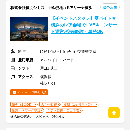
他の店舗
株式会社横浜シミズ ※勤務地：Kアリーナ横浜
【イベントスタッフ】夏バイト★
横浜のレア会場でLIVE＆コンサー
ト運営♪◎未経験・単発OK
給与
時給1250～1875円 ＋ 交通費支給
雇用形態
アルバイト・パート
シフト
週1日以上
アクセス
横浜駅
徒歩16分
オンライン面接可
単発（1日OK）
大学生歓迎
短期（1ヶ月以内OK）
副業・Ｗワーク歓迎
シフト自由・自己申告
株式会社横浜シミズの求人一覧を見る