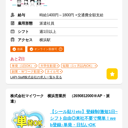
給与
時給1400円～1800円 +交通費全額支給
雇用形態
派遣社員
シフト
週1日以上
アクセス
横浜駅
急募
オンライン面接可
2
あと
日
単発（1日OK）
大学生歓迎
短期（1ヶ月以内OK）
副業・Ｗワーク歓迎
ネイル可
LAPI-Staff株式会社の求人一覧を見る
株式会社マイワーク 横浜営業所 （2690812000※AP・派
遣）
【シール貼りetc】登録制/激短1日~
シフト自由◎来社不要で簡単！we
b登録♪単発・日払いOK