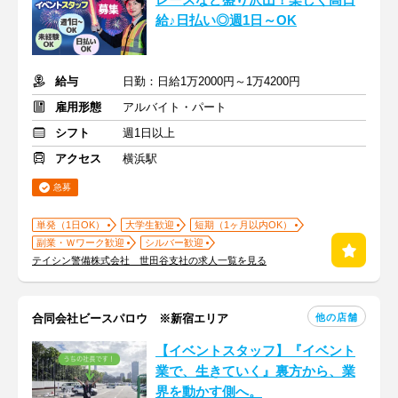
レースなど盛り沢山！楽しく高日
給♪日払い◎週1日～OK
給与
日勤：日給1万2000円～1万4200円
雇用形態
アルバイト・パート
シフト
週1日以上
アクセス
横浜駅
急募
単発（1日OK）
大学生歓迎
短期（1ヶ月以内OK）
副業・Ｗワーク歓迎
シルバー歓迎
テイシン警備株式会社 世田谷支社の求人一覧を見る
他の店舗
合同会社ビースパロウ ※新宿エリア
【イベントスタッフ】『イベント
業で、生きていく』裏方から、業
界を動かす側へ。