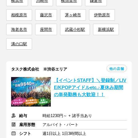
横浜市
川崎市
横須賀市
鎌倉市
相模原市
藤沢市
茅ヶ崎市
伊勢原市
海老名市
座間市
武蔵小杉駅
新横浜駅
溝の口駅
他の店舗
タスク株式会社 ※渋谷エリア
【イベントSTAFF】＼登録制／LIV
E/KPOPアイドルetc.♪夏休み期間
の単発勤務も大歓迎！！
給与
時給1230円～ + 諸手当あり
雇用形態
アルバイト・パート
シフト
週1日以上 1日3時間以上