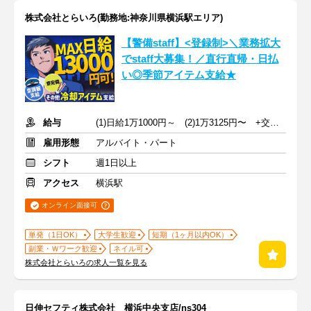
株式会社とらいろ(勤務地:神奈川県横浜駅エリア)
【警備staff】<登録制>＼業務拡大
でstaff大募集！／直行直帰・日払
い◎季節アイテム支給★
給与
(1)日給1万1000円～ (2)1万3125円〜 +交通費全額支給
雇用形態
アルバイト・パート
シフト
週1日以上
アクセス
横浜駅
オンライン面接可
単発（1日OK）
大学生歓迎
短期（1ヶ月以内OK）
副業・Ｗワーク歓迎
ネイル可
株式会社とらいろの求人一覧を見る
日伸セフティ株式会社 横浜中央支店/ns304