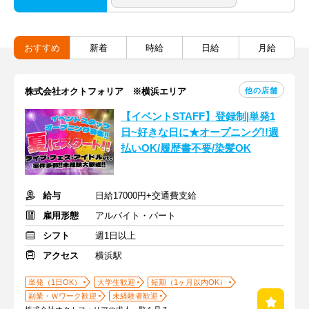
おすすめ
新着
時給
日給
月給
他の店舗
株式会社オクトフォリア ※横浜エリア
【イベントSTAFF】登録制|単発1
日~好きな日に★オープニング!!週
払いOK/履歴書不要/染髪OK
給与
日給17000円+交通費支給
雇用形態
アルバイト・パート
シフト
週1日以上
アクセス
横浜駅
単発（1日OK）
大学生歓迎
短期（1ヶ月以内OK）
副業・Ｗワーク歓迎
未経験者歓迎