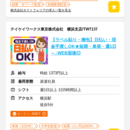
副業・Ｗワーク歓迎
未経験者歓迎
株式会社オクトフォリアの求人一覧を見る
テイケイワークス東京株式会社 横浜支店/TWT137
【ラベル貼り・梱包】日払い・現
金手渡しOK★短期・単発・週1日
～♪WEB面接◎
給与
時給 1373円以上
雇用形態
派遣社員
シフト
週1日以上 1日5時間以上
アクセス
横浜駅
徒歩5分
オンライン面接可
単発（1日OK）
大学生歓迎
短期（1ヶ月以内OK）