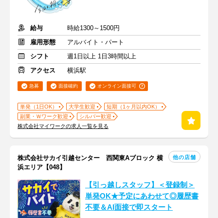
給与
時給1300～1500円
雇用形態
アルバイト・パート
シフト
週1日以上 1日3時間以上
アクセス
横浜駅
急募
面接確約
オンライン面接可
単発（1日OK）
大学生歓迎
短期（1ヶ月以内OK）
副業・Ｗワーク歓迎
シルバー歓迎
株式会社マイワークの求人一覧を見る
他の店舗
株式会社サカイ引越センター 西関東Aブロック 横
浜エリア【048】
【引っ越しスタッフ】＜登録制＞
単発OK★予定にあわせて◎履歴書
不要＆AI面接で即スタート