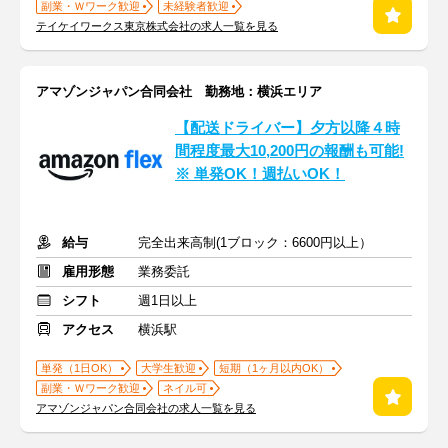
副業・Ｗワーク歓迎
未経験者歓迎
テイケイワークス東京株式会社の求人一覧を見る
アマゾンジャパン合同会社 勤務地：横浜エリア
【配送ドライバー】夕方以降４時
間程度最大10,200円の報酬も可能!
※ 単発OK！週払いOK！
給与
完全出来高制(1ブロック：6600円以上）
雇用形態
業務委託
シフト
週1日以上
アクセス
横浜駅
単発（1日OK）
大学生歓迎
短期（1ヶ月以内OK）
副業・Ｗワーク歓迎
ネイル可
アマゾンジャパン合同会社の求人一覧を見る