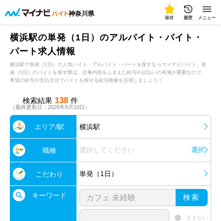
神奈川県
保存
履歴
メニュー
横浜駅の単発（1日）のアルバイト・バイト・
パート求人情報
横浜駅で単発（1日）の人気バイト・アルバイト・パートを探すならマイナビバイト。単
発（1日）のバイトを探す際は、仕事内容をふまえた給与や日払いの有無が重要なので、
希望の給与や支払方法でバイトを探せる給与検索を活用しましょう！
138
検索結果
件
（最終更新日：2026年8月10日）
エリア/駅
横浜駅
選択してください
選択
職種
単発（1日）
こだわり
キーワード
検索
含まない