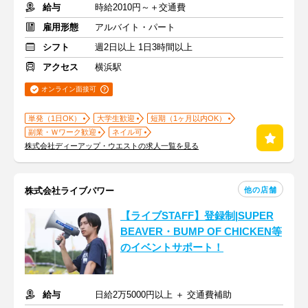
給与
時給2010円～＋交通費
雇用形態
アルバイト・パート
シフト
週2日以上 1日3時間以上
アクセス
横浜駅
オンライン面接可
単発（1日OK）
大学生歓迎
短期（1ヶ月以内OK）
副業・Ｗワーク歓迎
ネイル可
株式会社ディーアップ・ウエストの求人一覧を見る
他の店舗
株式会社ライブパワー
【ライブSTAFF】登録制|SUPER
BEAVER・BUMP OF CHICKEN等
のイベントサポート！
給与
日給2万5000円以上 ＋ 交通費補助