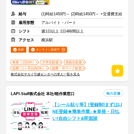
給与
(1)時給1450円～ (2)時給1450円～ +交通費支給
雇用形態
アルバイト・パート
シフト
週1日以上 1日4時間以上
アクセス
横浜駅
急募
オンライン面接可
単発（1日OK）
大学生歓迎
高校生歓迎
短期（1ヶ月以内OK）
副業・Ｗワーク歓迎
株式会社サカイ引越センターの求人一覧を見る
他の店舗
LAPI-Staff株式会社 本社/軽作業窓口
【シール貼り等】[登録制]まずはLI
NE登録★簡単作業♪★単発・日払
い!自由シフト&即面談