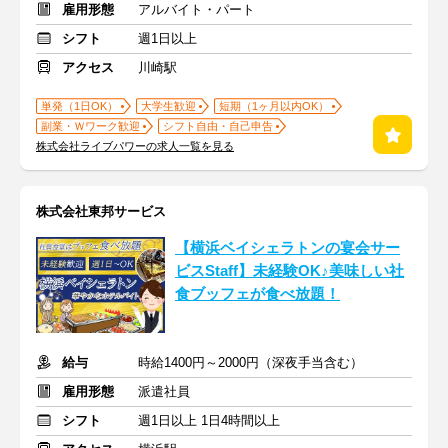
雇用形態
アルバイト・パート
シフト
週1日以上
アクセス
川崎駅
単発（1日OK）
大学生歓迎
短期（1ヶ月以内OK）
副業・Ｗワーク歓迎
シフト自由・自己申告
株式会社ライブパワーの求人一覧を見る
株式会社東邦サービス
【横浜ベイシェラトンの宴会サー
ビスStaff】未経験OK♪美味しい社
食ブッフェが食べ放題！
給与
時給1400円～2000円（深夜手当含む）
雇用形態
派遣社員
シフト
週1日以上 1日4時間以上