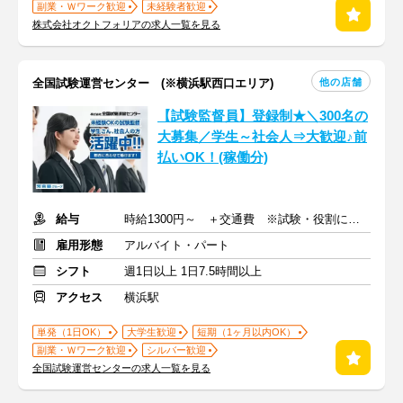
副業・Ｗワーク歓迎
未経験者歓迎
株式会社オクトフォリアの求人一覧を見る
他の店舗
全国試験運営センター (※横浜駅西口エリア)
【試験監督員】登録制★＼300名の
大募集／学生～社会人⇒大歓迎♪前
払いOK！(稼働分)
給与
時給1300円～ ＋交通費 ※試験・役割により手当あり
雇用形態
アルバイト・パート
シフト
週1日以上 1日7.5時間以上
アクセス
横浜駅
単発（1日OK）
大学生歓迎
短期（1ヶ月以内OK）
副業・Ｗワーク歓迎
シルバー歓迎
全国試験運営センターの求人一覧を見る