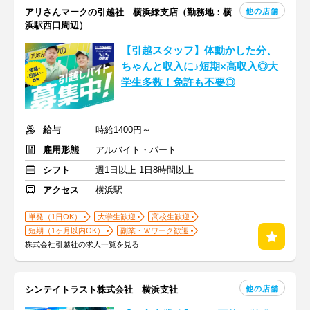
他の店舗
アリさんマークの引越社 横浜緑支店（勤務地：横
浜駅西口周辺）
【引越スタッフ】体動かした分、
ちゃんと収入に♪短期×高収入◎大
学生多数！免許も不要◎
給与
時給1400円～
雇用形態
アルバイト・パート
シフト
週1日以上 1日8時間以上
アクセス
横浜駅
単発（1日OK）
大学生歓迎
高校生歓迎
短期（1ヶ月以内OK）
副業・Ｗワーク歓迎
株式会社引越社の求人一覧を見る
他の店舗
シンテイトラスト株式会社 横浜支社