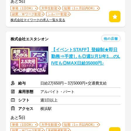
5
あと
日
単発（1日OK）
大学生歓迎
短期（1ヶ月以内OK）
副業・Ｗワーク歓迎
シルバー歓迎
株式会社マイワークの求人一覧を見る
他の店舗
株式会社エスタシオン
【イベントSTAFF】登録制★即日
勤務⇒手渡しも◎週1/月1/年1…のL
IVEも◎MAX日給35000円♪
給与
日給2万650円～3万5000円+交通費支給
雇用形態
アルバイト・パート
シフト
週1日以上
アクセス
横浜駅
5
あと
日
単発（1日OK）
大学生歓迎
短期（1ヶ月以内OK）
副業・Ｗワーク歓迎
未経験者歓迎