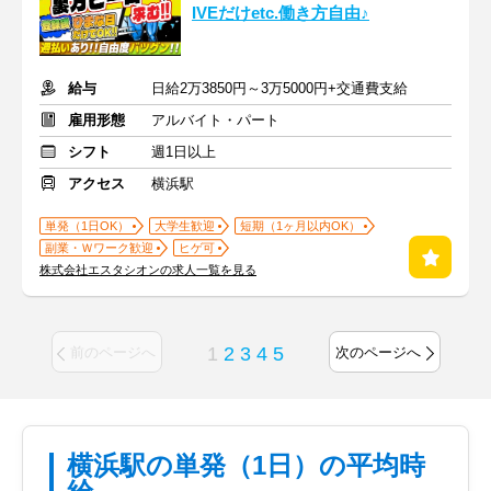
IVEだけetc.働き方自由♪
給与
日給2万3850円～3万5000円+交通費支給
雇用形態
アルバイト・パート
シフト
週1日以上
アクセス
横浜駅
単発（1日OK）
大学生歓迎
短期（1ヶ月以内OK）
副業・Ｗワーク歓迎
ヒゲ可
株式会社エスタシオンの求人一覧を見る
1
2
3
4
5
前のページへ
次のページへ
横浜駅の単発（1日）の平均時