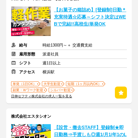
【お菓子の箱詰め】[登録制]日勤＊
充実待遇☆応募～シフト決定はWE
Bで完結!!高校生/単発OK
給与
時給1300円～＋ 交通費支給
雇用形態
派遣社員
シフト
週1日以上
アクセス
横浜駅
単発（1日OK）
大学生歓迎
短期（1ヶ月以内OK）
副業・Ｗワーク歓迎
シルバー歓迎
日伸セフティ株式会社の求人一覧を見る
株式会社エスタシオン
【設営・撤去STAFF】登録制★即
日勤務⇒手渡しも◎週1/月1/年1のL