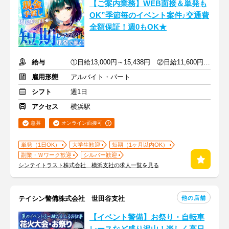
【ご案内業務】WEB面接＆単発も
OK”季節毎のイベント案件♪交通費
全額保証！週0もOK★
給与
①日給13,000円～15,438円 ②日給11,600円～13,550円
雇用形態
アルバイト・パート
シフト
週1日
アクセス
横浜駅
急募
オンライン面接可
単発（1日OK）
大学生歓迎
短期（1ヶ月以内OK）
副業・Ｗワーク歓迎
シルバー歓迎
シンテイトラスト株式会社 横浜支社の求人一覧を見る
他の店舗
テイシン警備株式会社 世田谷支社
【イベント警備】お祭り・自転車