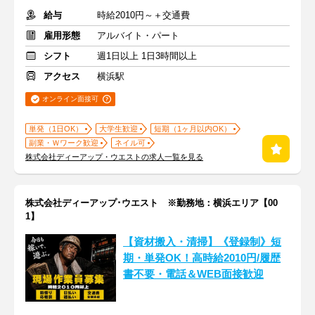
給与
時給2010円～＋交通費
雇用形態
アルバイト・パート
シフト
週1日以上 1日3時間以上
アクセス
横浜駅
オンライン面接可
単発（1日OK）
大学生歓迎
短期（1ヶ月以内OK）
副業・Ｗワーク歓迎
ネイル可
株式会社ディーアップ・ウエストの求人一覧を見る
株式会社ディーアップ･ウエスト ※勤務地：横浜エリア【00
1】
【資材搬入・清掃】《登録制》短
期・単発OK！高時給2010円/履歴
書不要・電話＆WEB面接歓迎