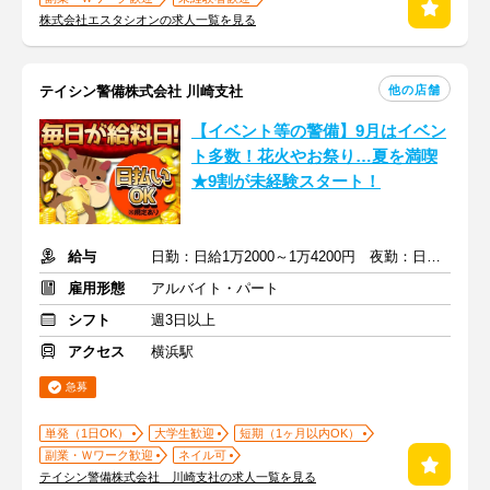
株式会社エスタシオンの求人一覧を見る
他の店舗
テイシン警備株式会社 川崎支社
【イベント等の警備】9月はイベン
ト多数！花火やお祭り…夏を満喫
★9割が未経験スタート！
給与
日勤：日給1万2000～1万4200円 夜勤：日給1万3500～1万5700円
雇用形態
アルバイト・パート
シフト
週3日以上
アクセス
横浜駅
急募
単発（1日OK）
大学生歓迎
短期（1ヶ月以内OK）
副業・Ｗワーク歓迎
ネイル可
テイシン警備株式会社 川崎支社の求人一覧を見る