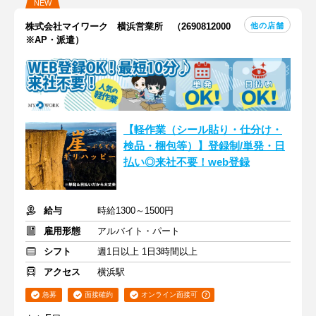
NEW
他の店舗
株式会社マイワーク 横浜営業所 （2690812000
※AP・派遣）
【軽作業（シール貼り・仕分け・
検品・梱包等）】登録制/単発・日
払い◎来社不要！web登録
給与
時給1300～1500円
雇用形態
アルバイト・パート
シフト
週1日以上 1日3時間以上
アクセス
横浜駅
急募
面接確約
オンライン面接可