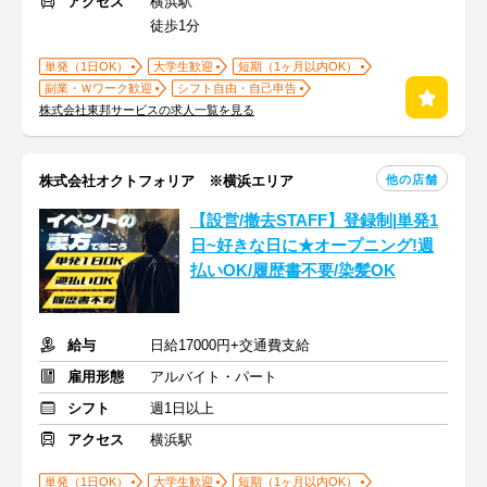
アクセス
横浜駅
徒歩1分
単発（1日OK）
大学生歓迎
短期（1ヶ月以内OK）
副業・Ｗワーク歓迎
シフト自由・自己申告
株式会社東邦サービスの求人一覧を見る
他の店舗
株式会社オクトフォリア ※横浜エリア
【設営/撤去STAFF】登録制|単発1
日~好きな日に★オープニング!週
払いOK/履歴書不要/染髪OK
給与
日給17000円+交通費支給
雇用形態
アルバイト・パート
シフト
週1日以上
アクセス
横浜駅
単発（1日OK）
大学生歓迎
短期（1ヶ月以内OK）