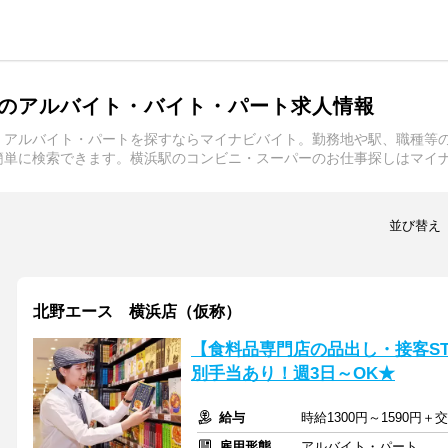
のアルバイト・バイト・パート求人情報
・アルバイト・パートを探すならマイナビバイト。勤務地や駅、職種等
簡単に検索できます。横浜駅のコンビニ・スーパーのお仕事探しはマイ
並び替え
北野エース 横浜店（仮称）
【食料品専門店の品出し・接客ST
別手当あり！週3日～OK★
給与
時給1300円～1590円＋
雇用形態
アルバイト・パート