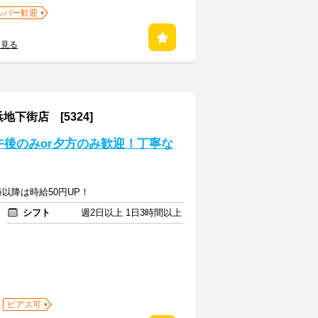
ルバー歓迎
を見る
下街店 [5324]
午後のみor夕方のみ歓迎！丁寧な
時以降は時給50円UP！
シフト
週2日以上 1日3時間以上
ピアス可