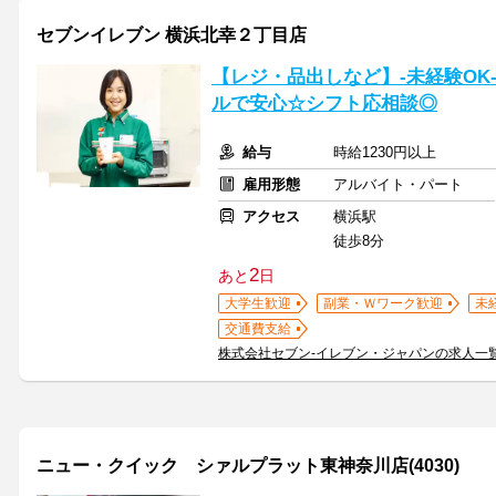
セブンイレブン 横浜北幸２丁目店
【レジ・品出しなど】-未経験OK
ルで安心☆シフト応相談◎
給与
時給1230円以上
雇用形態
アルバイト・パート
アクセス
横浜駅
徒歩8分
2
あと
日
大学生歓迎
副業・Ｗワーク歓迎
未
交通費支給
株式会社セブン-イレブン・ジャパンの求人一
ニュー・クイック シァルプラット東神奈川店(4030)