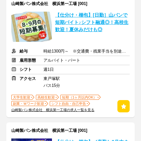
山崎製パン株式会社 横浜第一工場 [001]
【仕分け・梱包】[日勤］山パンで
短期バイト♪シフト融通◎！高校生
歓迎！夏休みだけも◎
給与
時給1300円～ ※交通費・残業手当を別途支給
雇用形態
アルバイト・パート
シフト
週1日
アクセス
東戸塚駅
バス15分
大学生歓迎
高校生歓迎
短期（1ヶ月以内OK）
副業・Ｗワーク歓迎
シフト自由・自己申告
山崎製パン株式会社 横浜第一工場の求人一覧を見る
山崎製パン株式会社 横浜第一工場 [001]