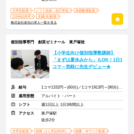
大学生歓迎
シフト自由・自己申告
未経験者歓迎
1日4h以内可
主婦(夫)歓迎
株式会社栄光の求人一覧を見る
個別指導専門 創英ゼミナール 東戸塚校
【小学生向け個別指導塾講師】
「まずは夏休みから」もOK！1日1
コマ～気軽に先生デビュー★
給与
1コマ1332円～(60分)／1コマ1913円～(90分) ※準備報告手当込み
雇用形態
アルバイト・パート
シフト
週1日以上 1日1時間以上
アクセス
東戸塚駅
徒歩2分
大学生歓迎
短期（1ヶ月以内OK）
副業・Ｗワーク歓迎