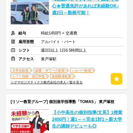
心★普通免許があれば未経験OK♪
週2日～勤務可能！
給与
時給1450円 + 交通費
雇用形態
アルバイト・パート
シフト
週2日以上 1日6.5時間以上
アクセス
東戸塚駅
大学生歓迎
副業・Ｗワーク歓迎
シルバー歓迎
シフト自由・自己申告
未経験者歓迎
シグマロジスティクス株式会社の求人一覧を見る
[リソー教育グループ] 個別進学指導塾「TOMAS」 東戸塚校
【小中高生の個別指導/文系】1授業
2400円！週1～＜完全1対1＞新大学
生の講師デビューも◎