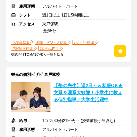
雇用形態
アルバイト・パート
シフト
週1日以上 1日1.5時間以上
アクセス
東戸塚駅
徒歩5分
大学生歓迎
副業・Ｗワーク歓迎
シルバー歓迎
未経験者歓迎
1日4h以内可
株式会社TOMASの求人一覧を見る
栄光の個別ビザビ 東戸塚校
【塾の先生】週2日～＆私服OK★
文系＆理系大歓迎！小学生に教え
る個別指導／大学生活躍中
給与
1コマ(80分)2120円～ (授業前後手当含む)
雇用形態
アルバイト・パート