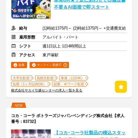
単発OK★予定にあわせて◎履歴書
不要＆AI面接で即スタート
給与
(1)時給1375円～ (2)時給1375円～ +交通費支給
雇用形態
アルバイト・パート
シフト
週1日以上 1日4時間以上
アクセス
東戸塚駅
急募
オンライン面接可
大学生歓迎
高校生歓迎
単発（1日OK）
短期（1ヶ月以内OK）
副業・Ｗワーク歓迎
株式会社サカイ引越センターの求人一覧を見る
NEW
コカ・コーラ ボトラーズジャパンベンディング株式会社【求人
番号：83732】
【コカ･コーラ社製品の積込スタッ