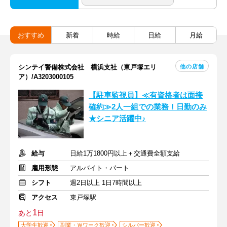
おすすめ
新着
時給
日給
月給
他の店舗
シンテイ警備株式会社 横浜支社（東戸塚エリ
ア）/A3203000105
【駐車監視員】≪有資格者は面接
確約≫2人一組での業務！日勤のみ
★シニア活躍中♪
給与
日給1万1800円以上＋交通費全額支給
雇用形態
アルバイト・パート
シフト
週2日以上 1日7時間以上
アクセス
東戸塚駅
1
あと
日
大学生歓迎
副業・Ｗワーク歓迎
シルバー歓迎