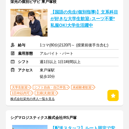
栄光の個別ビザビ 東戸塚校
【国語の先生(個別指導)】文系科目
が好きな大学生歓迎♪スーツ不要*
私服OK!大学生活躍中
給与
1コマ(80分)2120円～ (授業前後手当含む)
雇用形態
アルバイト・パート
シフト
週1日以上 1日1時間以上
アクセス
東戸塚駅
徒歩10分
大学生歓迎
シフト自由・自己申告
未経験者歓迎
1日4h以内可
主婦(夫)歓迎
株式会社栄光の求人一覧を見る
シグマロジスティクス株式会社/RS戸塚
【配送スタッフ】ルート固定で安