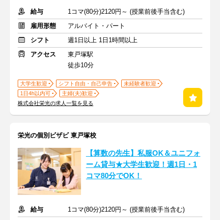
給与
1コマ(80分)2120円～ (授業前後手当含む)
雇用形態
アルバイト・パート
シフト
週1日以上 1日1時間以上
アクセス
東戸塚駅
徒歩10分
大学生歓迎
シフト自由・自己申告
未経験者歓迎
1日4h以内可
主婦(夫)歓迎
株式会社栄光の求人一覧を見る
栄光の個別ビザビ 東戸塚校
【算数の先生】私服OK＆ユニフォ
ーム貸与★大学生歓迎！週1日・1
コマ80分でOK！
給与
1コマ(80分)2120円～ (授業前後手当含む)