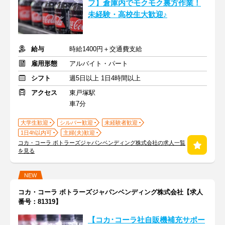
フ】倉庫内でモクモク裏方作業！
未経験・高校生大歓迎♪
給与
時給1400円＋交通費支給
雇用形態
アルバイト・パート
シフト
週5日以上 1日4時間以上
アクセス
東戸塚駅
車7分
大学生歓迎
シルバー歓迎
未経験者歓迎
1日4h以内可
主婦(夫)歓迎
コカ・コーラ ボトラーズジャパンベンディング株式会社の求人一覧
を見る
NEW
コカ・コーラ ボトラーズジャパンベンディング株式会社【求人
番号：81319】
【コカ･コーラ社自販機補充サポー