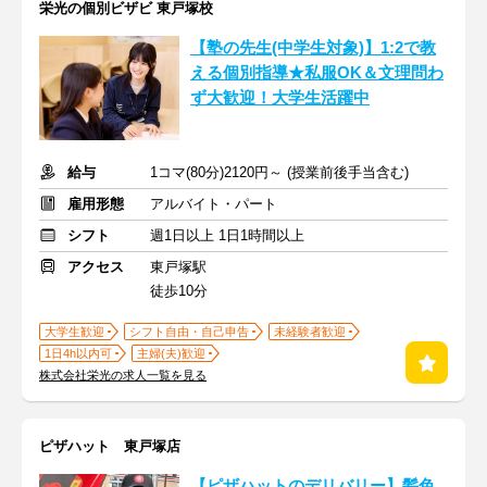
栄光の個別ビザビ 東戸塚校
【塾の先生(中学生対象)】1:2で教
える個別指導★私服OK＆文理問わ
ず大歓迎！大学生活躍中
給与
1コマ(80分)2120円～ (授業前後手当含む)
雇用形態
アルバイト・パート
シフト
週1日以上 1日1時間以上
アクセス
東戸塚駅
徒歩10分
大学生歓迎
シフト自由・自己申告
未経験者歓迎
1日4h以内可
主婦(夫)歓迎
株式会社栄光の求人一覧を見る
ピザハット 東戸塚店
【ピザハットのデリバリー】髪色