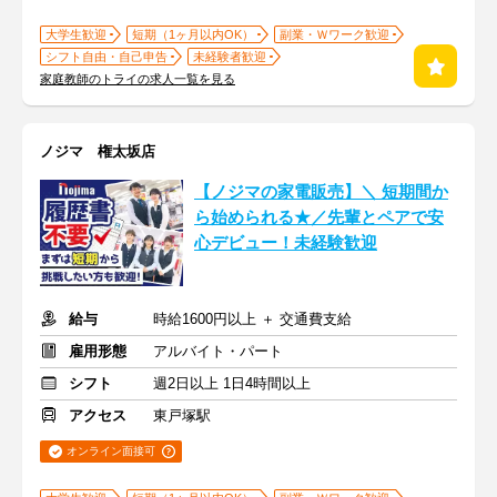
大学生歓迎
短期（1ヶ月以内OK）
副業・Ｗワーク歓迎
シフト自由・自己申告
未経験者歓迎
家庭教師のトライの求人一覧を見る
ノジマ 権太坂店
【ノジマの家電販売】＼ 短期間か
ら始められる★／先輩とペアで安
心デビュー！未経験歓迎
給与
時給1600円以上 ＋ 交通費支給
雇用形態
アルバイト・パート
シフト
週2日以上 1日4時間以上
アクセス
東戸塚駅
オンライン面接可