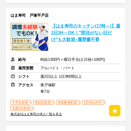
はま寿司 戸塚平戸店
【はま寿司のキッチン(17時～)】週
2日3H～OK！"部活がない日だ
け"も大歓迎♪履歴書不要
給与
時給1300円＋曜日手当(土日祝+100円)
雇用形態
アルバイト・パート
シフト
週2日以上 1日3時間以上
アクセス
東戸塚駅
車7分
大学生歓迎
高校生歓迎
未経験者歓迎
1日4h以内可
主婦(夫)歓迎
株式会社はま寿司の求人一覧を見る