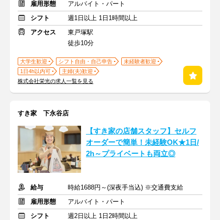
雇用形態
アルバイト・パート
シフト
週1日以上 1日1時間以上
アクセス
東戸塚駅
徒歩10分
大学生歓迎
シフト自由・自己申告
未経験者歓迎
1日4h以内可
主婦(夫)歓迎
株式会社栄光の求人一覧を見る
すき家 下永谷店
【すき家の店舗スタッフ】セルフ
オーダーで簡単！未経験OK★1日/
2h～プライベートも両立◎
給与
時給1688円～(深夜手当込) ※交通費支給
雇用形態
アルバイト・パート
シフト
週2日以上 1日2時間以上