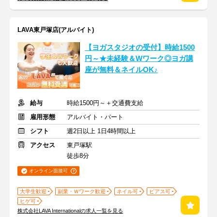
LAVA東戸塚店(アルバイト)
【ヨガスタジオの受付】時給1500
円～★未経験＆Wワーク◎ヨガ講
座が無料＆ネイルOK♪
給与
時給1500円～＋交通費支給
雇用形態
アルバイト・パート
シフト
週2日以上 1日4時間以上
アクセス
東戸塚駅
徒歩8分
オンライン面接可
大学生歓迎
副業・Ｗワーク歓迎
ネイル可
ピアス可
ヒゲ可
株式会社LAVA Internationalの求人一覧を見る