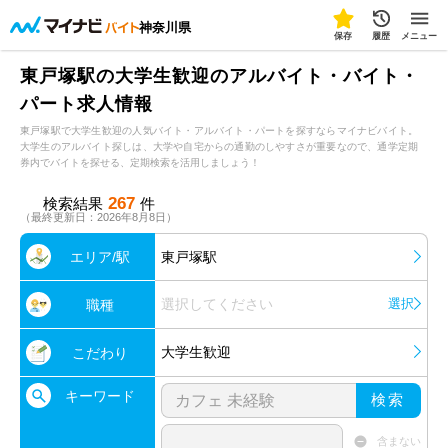
神奈川県
保存
履歴
メニュー
東戸塚駅の大学生歓迎のアルバイト・バイト・
パート求人情報
東戸塚駅で大学生歓迎の人気バイト・アルバイト・パートを探すならマイナビバイト。
大学生のアルバイト探しは、大学や自宅からの通勤のしやすさが重要なので、通学定期
券内でバイトを探せる、定期検索を活用しましょう！
267
検索結果
件
（最終更新日：2026年8月8日）
エリア/駅
東戸塚駅
選択してください
選択
職種
大学生歓迎
こだわり
キーワード
検索
含まない