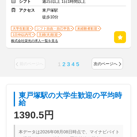
シフト
週2日以上 1日1時間以上
アクセス
東戸塚駅
徒歩10分
大学生歓迎
シフト自由・自己申告
未経験者歓迎
1日4h以内可
主婦(夫)歓迎
株式会社栄光の求人一覧を見る
1
2
3
4
5
前のページへ
次のページへ
東戸塚駅の大学生歓迎の平均時
給
1390.5円
本データは2026年08月08日時点で、マイナビバイト