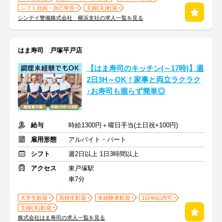
シフト自由・自己申告
主婦(夫)歓迎
シンテイ警備株式会社 横浜支社の求人一覧を見る
はま寿司 戸塚平戸店
【はま寿司のキッチン(～17時)】週
2日3H～OK！家事と両立ラクラク
♪お寿司も握らず簡単◎
給与
時給1300円＋曜日手当(土日祝+100円)
雇用形態
アルバイト・パート
シフト
週2日以上 1日3時間以上
アクセス
東戸塚駅
車7分
大学生歓迎
高校生歓迎
未経験者歓迎
1日4h以内可
主婦(夫)歓迎
株式会社はま寿司の求人一覧を見る