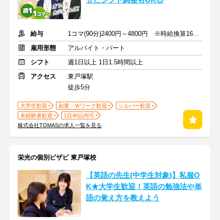
せたシフト調整もOK◎
給与
1コマ(90分)2400円～4800円 ※時給換算1600円～3200円
雇用形態
アルバイト・パート
シフト
週1日以上 1日1.5時間以上
アクセス
東戸塚駅
徒歩5分
大学生歓迎
副業・Ｗワーク歓迎
シルバー歓迎
未経験者歓迎
1日4h以内可
株式会社TOMASの求人一覧を見る
栄光の個別ビザビ 東戸塚校
【英語の先生(中学生対象)】私服O
K★大学生歓迎！英語の勉強法や単
語の覚え方を教えよう