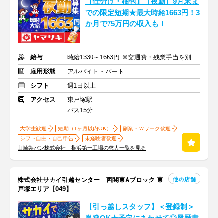
【仕分け・梱包】［夜勤］9月末ま
での限定短期★最大時給1663円！3
か月で75万円の収入も！
給与
時給1330～1663円 ※交通費・残業手当を別途支給
雇用形態
アルバイト・パート
シフト
週1日以上
アクセス
東戸塚駅
バス15分
大学生歓迎
短期（1ヶ月以内OK）
副業・Ｗワーク歓迎
シフト自由・自己申告
未経験者歓迎
山崎製パン株式会社 横浜第一工場の求人一覧を見る
他の店舗
株式会社サカイ引越センター 西関東Aブロック 東
戸塚エリア【049】
【引っ越しスタッフ】＜登録制＞