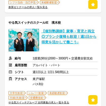
シフト自由・自己申告
未経験者歓迎
創英ゼミナールの求人一覧を見る
やる気スイッチのスクールIE 境木校
【個別塾講師】家事・育児と両立
◎ブランク復帰も歓迎！週1日から
得意を活かして働こう♪
給与
1授業(90分)2000～3000円＋交通費全額支給
雇用形態
アルバイト・パート
シフト
週1日以上 1日1.5時間以上
アクセス
東戸塚駅
バス8分
大学生歓迎
シルバー歓迎
未経験者歓迎
主婦(夫)歓迎
交通費支給
やる気スイッチグループ 合同募集の求人一覧を見る