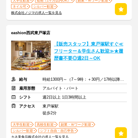
大学生歓迎
短期（1ヶ月以内OK）
副業・Ｗワーク歓迎
ネイル可
シルバー歓迎
株式会社ノジマの求人一覧を見る
eashion西武東戸塚店
【販売スタッフ】東戸塚駅すぐ≪
フリーター＆学生さん歓迎≫★履
歴書不要◎週2日～OK
給与
時給1300円～（7～9時：＋30円／17時以降：＋30円）+交通費支給
雇用形態
アルバイト・パート
シフト
週2日以上 1日3時間以上
アクセス
東戸塚駅
徒歩2分
大学生歓迎
高校生歓迎
副業・Ｗワーク歓迎
シルバー歓迎
シフト自由・自己申告
カネ美食品株式会社の求人一覧を見る