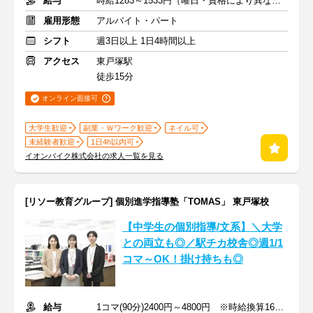
給与
時給1283～1533円（曜日・資格により異なる）
雇用形態
アルバイト・パート
シフト
週3日以上 1日4時間以上
アクセス
東戸塚駅
徒歩15分
オンライン面接可
大学生歓迎
副業・Ｗワーク歓迎
ネイル可
未経験者歓迎
1日4h以内可
イオンバイク株式会社の求人一覧を見る
[リソー教育グループ] 個別進学指導塾「TOMAS」 東戸塚校
【中学生の個別指導/文系】＼大学
との両立も◎／駅チカ校舎◎週1/1
コマ～OK！掛け持ちも◎
給与
1コマ(90分)2400円～4800円 ※時給換算1600円～3200円