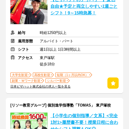
自由★予定と両立しやすい1週ごと
シフト！9～15時急募！
給与
時給1250円以上
雇用形態
アルバイト・パート
シフト
週1日以上 1日3時間以上
アクセス
東戸塚駅
徒歩18分
大学生歓迎
高校生歓迎
短期（1ヶ月以内OK）
副業・Ｗワーク歓迎
シルバー歓迎
日本ピザハット株式会社の求人一覧を見る
[リソー教育グループ] 個別進学指導塾「TOMAS」 東戸塚校
【小学生の個別指導／文系】<完全
1対1>履歴書不要！授業日程に合わ