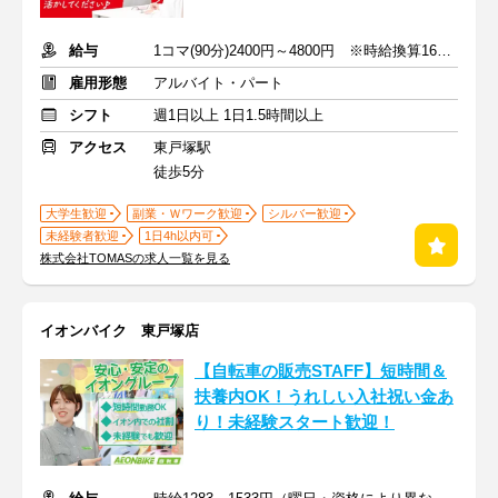
給与
1コマ(90分)2400円～4800円 ※時給換算1600円～3200円
雇用形態
アルバイト・パート
シフト
週1日以上 1日1.5時間以上
アクセス
東戸塚駅
徒歩5分
大学生歓迎
副業・Ｗワーク歓迎
シルバー歓迎
未経験者歓迎
1日4h以内可
株式会社TOMASの求人一覧を見る
イオンバイク 東戸塚店
【自転車の販売STAFF】短時間＆
扶養内OK！うれしい入社祝い金あ
り！未経験スタート歓迎！