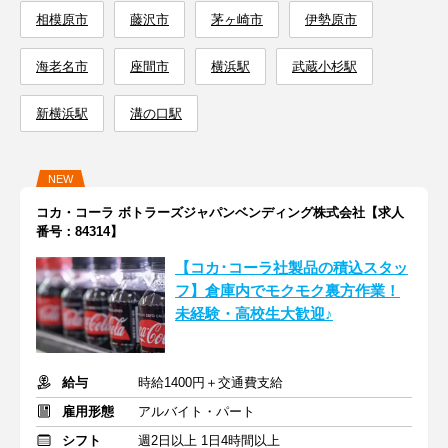
相模原市
藤沢市
茅ヶ崎市
伊勢原市
海老名市
座間市
横浜駅
武蔵小杉駅
新横浜駅
溝の口駅
NEW
コカ・コーラ ボトラーズジャパンベンディング株式会社【求人
番号：84314】
【コカ･コーラ社製品の積込スタッ
フ】倉庫内でモクモク裏方作業！
未経験・高校生大歓迎♪
給与
時給1400円＋交通費支給
雇用形態
アルバイト・パート
シフト
週2日以上 1日4時間以上