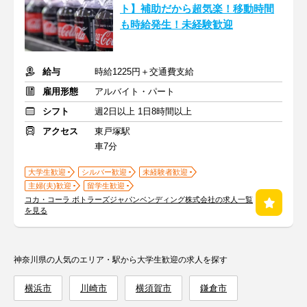
ト】補助だから超気楽！移動時間
も時給発生！未経験歓迎
給与
時給1225円＋交通費支給
雇用形態
アルバイト・パート
シフト
週2日以上 1日8時間以上
アクセス
東戸塚駅
車7分
大学生歓迎
シルバー歓迎
未経験者歓迎
主婦(夫)歓迎
留学生歓迎
コカ・コーラ ボトラーズジャパンベンディング株式会社の求人一覧
を見る
神奈川県の人気のエリア・駅から大学生歓迎の求人を探す
横浜市
川崎市
横須賀市
鎌倉市