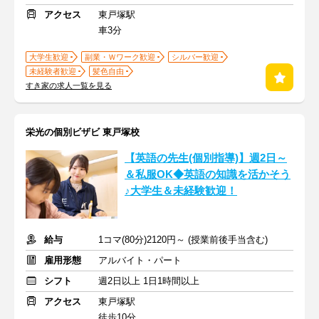
アクセス
東戸塚駅
車3分
大学生歓迎
副業・Ｗワーク歓迎
シルバー歓迎
未経験者歓迎
髪色自由
すき家の求人一覧を見る
栄光の個別ビザビ 東戸塚校
【英語の先生(個別指導)】週2日～
＆私服OK◆英語の知識を活かそう
♪大学生＆未経験歓迎！
給与
1コマ(80分)2120円～ (授業前後手当含む)
雇用形態
アルバイト・パート
シフト
週2日以上 1日1時間以上
アクセス
東戸塚駅
徒歩10分