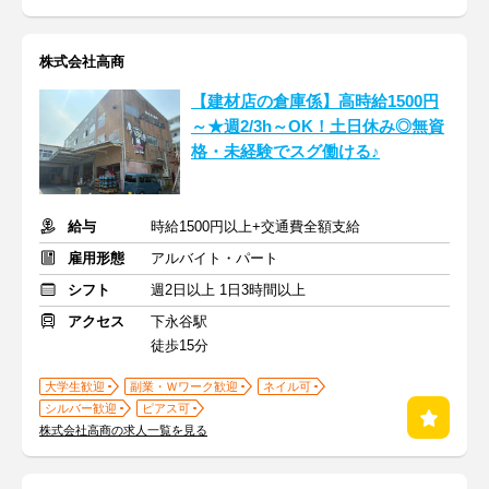
株式会社高商
【建材店の倉庫係】高時給1500円
～★週2/3h～OK！土日休み◎無資
格・未経験でスグ働ける♪
給与
時給1500円以上+交通費全額支給
雇用形態
アルバイト・パート
シフト
週2日以上 1日3時間以上
アクセス
下永谷駅
徒歩15分
大学生歓迎
副業・Ｗワーク歓迎
ネイル可
シルバー歓迎
ピアス可
株式会社高商の求人一覧を見る