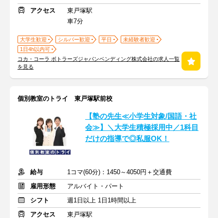
アクセス
東戸塚駅
車7分
大学生歓迎
シルバー歓迎
平日
未経験者歓迎
1日4h以内可
コカ・コーラ ボトラーズジャパンベンディング株式会社の求人一覧
を見る
個別教室のトライ 東戸塚駅前校
【塾の先生≪小学生対象/国語・社
会≫】＼大学生積極採用中／1科目
だけの指導で◎私服OK！
給与
1コマ(60分)：1450～4050円＋交通費
雇用形態
アルバイト・パート
シフト
週1日以上 1日1時間以上
アクセス
東戸塚駅