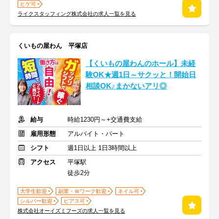
ヒゲ可
ライクスタッフィング株式会社の求人一覧を見る
くいもの屋わん 平塚店
【くいもの屋わんのホール】未経
験OK★週1日～サクッと！開始日
相談OK♪まかないアリ◎
給与
時給1230円～+交通費支給
雇用形態
アルバイト・パート
シフト
週1日以上 1日3時間以上
アクセス
平塚駅
徒歩2分
大学生歓迎
副業・Ｗワーク歓迎
ネイル可
シルバー歓迎
ピアス可
株式会社オーイズミフーズの求人一覧を見る