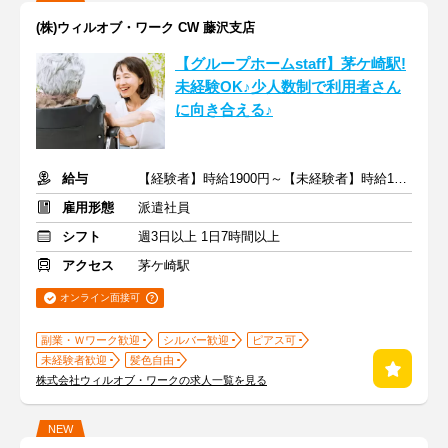
(株)ウィルオブ・ワーク CW 藤沢支店
【グループホームstaff】茅ケ崎駅!
未経験OK♪少人数制で利用者さん
に向き合える♪
給与
【経験者】時給1900円～【未経験者】時給1500円～ ＋交通費
雇用形態
派遣社員
シフト
週3日以上 1日7時間以上
アクセス
茅ケ崎駅
オンライン面接可
副業・Ｗワーク歓迎
シルバー歓迎
ピアス可
未経験者歓迎
髪色自由
株式会社ウィルオブ・ワークの求人一覧を見る
NEW