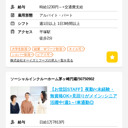
給与
時給1230円～+交通費支給
雇用形態
アルバイト・パート
シフト
週1日以上 1日3時間以上
アクセス
平塚駅
徒歩2分
大学生歓迎
副業・Ｗワーク歓迎
ネイル可
シルバー歓迎
ピアス可
株式会社オーイズミフーズの求人一覧を見る
ソーシャルインクルーホーム茅ヶ崎円蔵/50750902
【お世話STAFF】夜勤/<未経験・
無資格OK>見回りがメイン♪シニア
活躍中!週1～!車通勤◎
給与
日給1万7813円