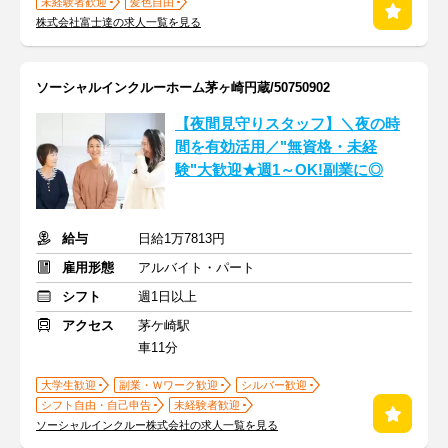
未経験者歓迎
髪色自由
株式会社富士達の求人一覧を見る
ソーシャルインクルーホーム茅ヶ崎円蔵/50750902
【夜間見守りスタッフ】＼夜の時
間を有効活用／"無資格・未経
験"大歓迎★週1～OK!副業に◎
給与
日給1万7813円
雇用形態
アルバイト・パート
シフト
週1日以上
アクセス
茅ケ崎駅
車11分
大学生歓迎
副業・Ｗワーク歓迎
シルバー歓迎
シフト自由・自己申告
未経験者歓迎
ソーシャルインクルー株式会社の求人一覧を見る