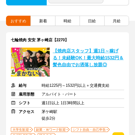
おすすめ
新着
時給
日給
月給
七輪焼肉 安安 茅ヶ崎店【2270】
【焼肉店スタッフ】週1日～稼げ
る！未経験OK！最大時給1532円＆
髪色自由でお洒落し放題◎
給与
時給1225円～1532円以上＋交通費支給
雇用形態
アルバイト・パート
シフト
週1日以上 1日3時間以上
アクセス
茅ケ崎駅
徒歩2分
大学生歓迎
副業・Ｗワーク歓迎
シフト自由・自己申告