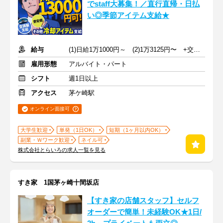
でstaff大募集！／直行直帰・日払
い◎季節アイテム支給★
給与
(1)日給1万1000円～ (2)1万3125円〜 +交通費全額支給
雇用形態
アルバイト・パート
シフト
週1日以上
アクセス
茅ケ崎駅
オンライン面接可
大学生歓迎
単発（1日OK）
短期（1ヶ月以内OK）
副業・Ｗワーク歓迎
ネイル可
株式会社とらいろの求人一覧を見る
すき家 1国茅ヶ崎十間坂店
【すき家の店舗スタッフ】セルフ
オーダーで簡単！未経験OK★1日/