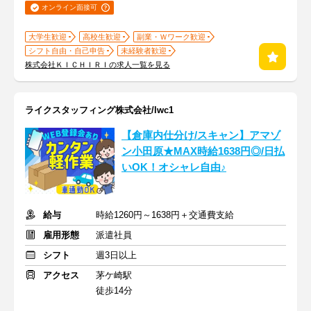
オンライン面接可
大学生歓迎
高校生歓迎
副業・Ｗワーク歓迎
シフト自由・自己申告
未経験者歓迎
株式会社ＫＩＣＨＩＲＩの求人一覧を見る
ライクスタッフィング株式会社/lwc1
【倉庫内仕分け/スキャン】アマゾ
ン小田原★MAX時給1638円◎/日払
いOK！オシャレ自由♪
給与
時給1260円～1638円＋交通費支給
雇用形態
派遣社員
シフト
週3日以上
アクセス
茅ケ崎駅
徒歩14分