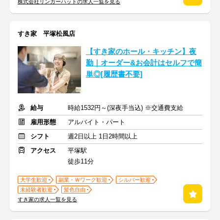
株式会社リンガーハットの求人一覧を見る
すき家 平塚松風店
【すき家のホール・キッチン】夜
勤｜オーダー&お会計はセルフで簡
単◎[履歴書不要]
給与
時給1532円～(深夜手当込) ※交通費支給
雇用形態
アルバイト・パート
シフト
週2日以上 1日2時間以上
アクセス
平塚駅
徒歩11分
大学生歓迎
副業・Ｗワーク歓迎
シルバー歓迎
未経験者歓迎
髪色自由
すき家の求人一覧を見る