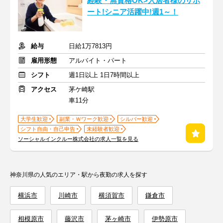
経験・無資格OK>入居者様のサポ
ート!シニア活躍中!週1～！
給与
日給1万7813円
雇用形態
アルバイト・パート
シフト
週1日以上 1日7時間以上
アクセス
茅ケ崎駅
車11分
大学生歓迎
副業・Ｗワーク歓迎
シルバー歓迎
シフト自由・自己申告
未経験者歓迎
ソーシャルインクルー株式会社の求人一覧を見る
神奈川県の人気のエリア・駅から夜勤の求人を探す
横浜市
川崎市
横須賀市
鎌倉市
相模原市
藤沢市
茅ヶ崎市
伊勢原市