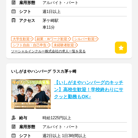
雇用形態
アルバイト・パート
シフト
週1日以上
アクセス
茅ケ崎駅
車11分
大学生歓迎
副業・Ｗワーク歓迎
シルバー歓迎
シフト自由・自己申告
未経験者歓迎
ソーシャルインクルー株式会社の求人一覧を見る
いしがまやハンバーグ ラスカ茅ヶ崎
【いしがまやハンバーグのキッチ
ン】高校生歓迎！学校終わりにサ
クッと勤務もOK♪
給与
時給1225円以上
雇用形態
アルバイト・パート
シフト
週2日以上 1日3時間以上