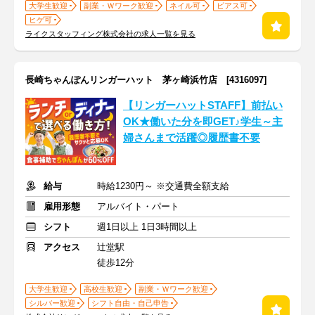
大学生歓迎
副業・Ｗワーク歓迎
ネイル可
ピアス可
ヒゲ可
ライクスタッフィング株式会社の求人一覧を見る
長崎ちゃんぽんリンガーハット 茅ヶ崎浜竹店 [4316097]
【リンガーハットSTAFF】前払い
OK★働いた分を即GET♪学生～主
婦さんまで活躍◎履歴書不要
給与
時給1230円～ ※交通費全額支給
雇用形態
アルバイト・パート
シフト
週1日以上 1日3時間以上
アクセス
辻堂駅
徒歩12分
大学生歓迎
高校生歓迎
副業・Ｗワーク歓迎
シルバー歓迎
シフト自由・自己申告