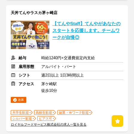
天丼てんやラスカ茅ヶ崎店
【てんやStaff】てんやがあなたの
スタートを応援します。チームワ
ークが自慢◎
給与
時給1240円+交通費規定内支給
雇用形態
アルバイト・パート
シフト
週2日以上 1日3時間以上
アクセス
茅ケ崎駅
徒歩10分
急募
大学生歓迎
高校生歓迎
副業・Ｗワーク歓迎
シルバー歓迎
ピアス可
ロイヤルフードサービス株式会社の求人一覧を見る