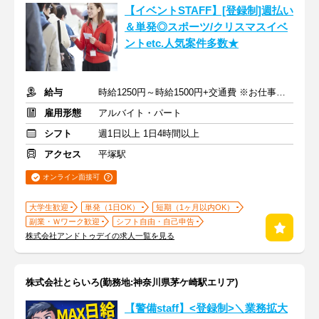
【イベントSTAFF】[登録制]週払い
＆単発◎スポーツ/クリスマスイベ
ントetc.人気案件多数★
給与
時給1250円～時給1500円+交通費 ※お仕事により時給は変動
雇用形態
アルバイト・パート
シフト
週1日以上 1日4時間以上
アクセス
平塚駅
オンライン面接可
大学生歓迎
単発（1日OK）
短期（1ヶ月以内OK）
副業・Ｗワーク歓迎
シフト自由・自己申告
株式会社アンドトゥデイの求人一覧を見る
株式会社とらいろ(勤務地:神奈川県茅ケ崎駅エリア)
【警備staff】<登録制>＼業務拡大