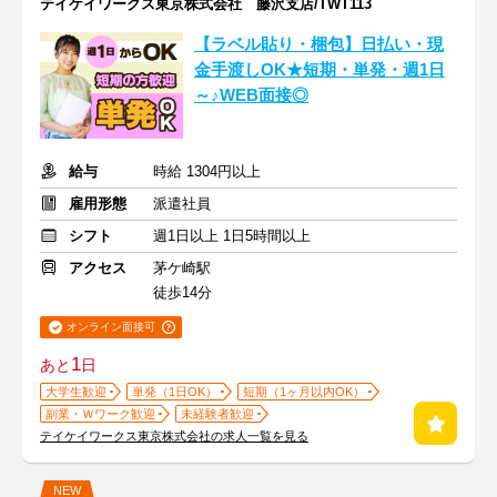
テイケイワークス東京株式会社 藤沢支店/TWT113
【ラベル貼り・梱包】日払い・現
金手渡しOK★短期・単発・週1日
～♪WEB面接◎
給与
時給 1304円以上
雇用形態
派遣社員
シフト
週1日以上 1日5時間以上
アクセス
茅ケ崎駅
徒歩14分
オンライン面接可
1
あと
日
大学生歓迎
単発（1日OK）
短期（1ヶ月以内OK）
副業・Ｗワーク歓迎
未経験者歓迎
テイケイワークス東京株式会社の求人一覧を見る
NEW