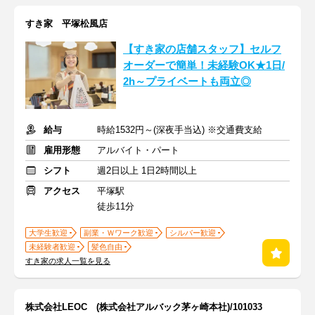
すき家 平塚松風店
【すき家の店舗スタッフ】セルフ
オーダーで簡単！未経験OK★1日/
2h～プライベートも両立◎
給与
時給1532円～(深夜手当込) ※交通費支給
雇用形態
アルバイト・パート
シフト
週2日以上 1日2時間以上
アクセス
平塚駅
徒歩11分
大学生歓迎
副業・Ｗワーク歓迎
シルバー歓迎
未経験者歓迎
髪色自由
すき家の求人一覧を見る
株式会社LEOC (株式会社アルバック茅ヶ崎本社)/101033