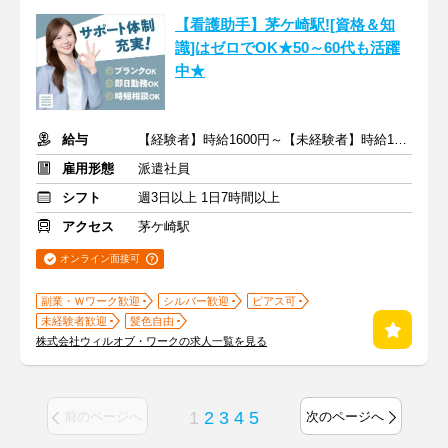
【看護助手】茅ケ崎駅![資格＆知
識]はゼロでOK★50～60代も活躍
中★
給与
【経験者】時給1600円～【未経験者】時給1500円～ ＋交通費
雇用形態
派遣社員
シフト
週3日以上 1日7時間以上
アクセス
茅ケ崎駅
オンライン面接可
副業・Ｗワーク歓迎
シルバー歓迎
ピアス可
未経験者歓迎
髪色自由
株式会社ウィルオブ・ワークの求人一覧を見る
1
2
3
4
5
前のページへ
次のページへ