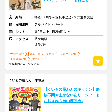
2h～プライベートも両立◎
給与
時給1600円～(深夜手当込) ※交通費支給
雇用形態
アルバイト・パート
シフト
週2日以上 1日2時間以上
アクセス
茅ケ崎駅
徒歩7分
大学生歓迎
副業・Ｗワーク歓迎
シルバー歓迎
未経験者歓迎
髪色自由
すき家の求人一覧を見る
くいもの屋わん 平塚店
【くいもの屋わんのキッチン】経
験不問★まかないあり！シフトも
おしゃれも自由度高め♪