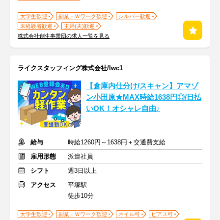
大学生歓迎
副業・Ｗワーク歓迎
シルバー歓迎
未経験者歓迎
主婦(夫)歓迎
株式会社創生事業団の求人一覧を見る
ライクスタッフィング株式会社/lwc1
【倉庫内仕分け/スキャン】アマゾ
ン小田原★MAX時給1638円◎/日払
いOK！オシャレ自由♪
給与
時給1260円～1638円＋交通費支給
雇用形態
派遣社員
シフト
週3日以上
アクセス
平塚駅
徒歩10分
大学生歓迎
副業・Ｗワーク歓迎
ネイル可
ピアス可