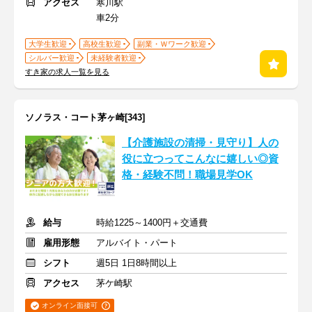
アクセス
寒川駅
車2分
大学生歓迎
高校生歓迎
副業・Ｗワーク歓迎
シルバー歓迎
未経験者歓迎
すき家の求人一覧を見る
ソノラス・コート茅ヶ崎[343]
【介護施設の清掃・見守り】人の
役に立つってこんなに嬉しい◎資
格・経験不問！職場見学OK
給与
時給1225～1400円＋交通費
雇用形態
アルバイト・パート
シフト
週5日 1日8時間以上
アクセス
茅ケ崎駅
オンライン面接可