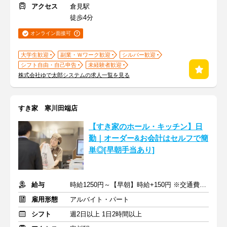
アクセス
倉見駅
徒歩4分
オンライン面接可
大学生歓迎
副業・Ｗワーク歓迎
シルバー歓迎
シフト自由・自己申告
未経験者歓迎
株式会社ゆで太郎システムの求人一覧を見る
すき家 寒川田端店
【すき家のホール・キッチン】日
勤｜オーダー&お会計はセルフで簡
単◎[早朝手当あり]
給与
時給1250円～【早朝】時給+150円 ※交通費支給
雇用形態
アルバイト・パート
シフト
週2日以上 1日2時間以上