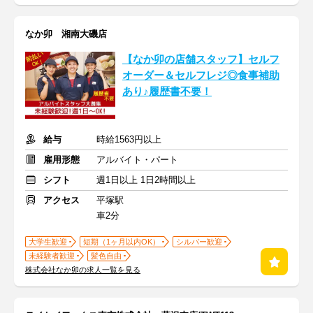
なか卯 湘南大磯店
【なか卯の店舗スタッフ】セルフ
オーダー＆セルフレジ◎食事補助
あり♪履歴書不要！
給与
時給1563円以上
雇用形態
アルバイト・パート
シフト
週1日以上 1日2時間以上
アクセス
平塚駅
車2分
大学生歓迎
短期（1ヶ月以内OK）
シルバー歓迎
未経験者歓迎
髪色自由
株式会社なか卯の求人一覧を見る