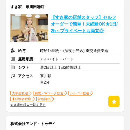
すき家 寒川田端店
【すき家の店舗スタッフ】セルフ
オーダーで簡単！未経験OK★1日/
2h～プライベートも両立◎
給与
時給1563円～(深夜手当込) ※交通費支給
雇用形態
アルバイト・パート
シフト
週2日以上 1日2時間以上
アクセス
寒川駅
車2分
大学生歓迎
副業・Ｗワーク歓迎
シルバー歓迎
未経験者歓迎
髪色自由
すき家の求人一覧を見る
株式会社アンド・トゥデイ