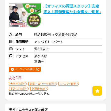
【オフィスの調理スタッフ】安定
収入！種類豊富なお食事をご用意♪
給与
時給1500円 ＋交通費全額支給
雇用形態
アルバイト・パート
シフト
週5日以上
アクセス
茅ケ崎駅
車15分
オンライン面接可
1
あと
日
大学生歓迎
副業・Ｗワーク歓迎
シルバー歓迎
主婦(夫)歓迎
交通費支給
株式会社LEOCの求人一覧を見る
天丼てんやラスカ茅ヶ崎店