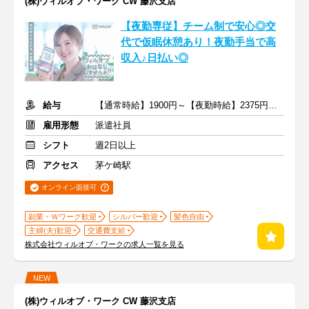
(株)ウィルオブ・ワーク CW 藤沢支店
【夜勤専従】チーム制で安心◎交
代で仮眠休憩あり！夜勤手当で高
収入♪日払い◎
給与
【通常時給】1900円～【夜勤時給】2375円～ ＋交通費
雇用形態
派遣社員
シフト
週2日以上
アクセス
茅ケ崎駅
オンライン面接可
副業・Ｗワーク歓迎
シルバー歓迎
髪色自由
主婦(夫)歓迎
交通費支給
株式会社ウィルオブ・ワークの求人一覧を見る
NEW
(株)ウィルオブ・ワーク CW 藤沢支店