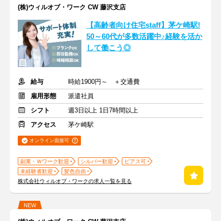
(株)ウィルオブ・ワーク CW 藤沢支店
【高齢者向け住宅staff】茅ケ崎駅!
50～60代が多数活躍中♪経験を活か
して働こう◎
給与
時給1900円～ ＋交通費
雇用形態
派遣社員
シフト
週3日以上 1日7時間以上
アクセス
茅ケ崎駅
オンライン面接可
副業・Ｗワーク歓迎
シルバー歓迎
ピアス可
未経験者歓迎
髪色自由
株式会社ウィルオブ・ワークの求人一覧を見る
NEW