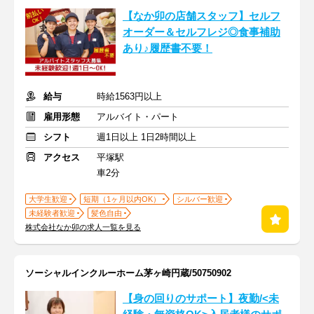
【なか卯の店舗スタッフ】セルフ
オーダー＆セルフレジ◎食事補助
あり♪履歴書不要！
給与
時給1563円以上
雇用形態
アルバイト・パート
シフト
週1日以上 1日2時間以上
アクセス
平塚駅
車2分
大学生歓迎
短期（1ヶ月以内OK）
シルバー歓迎
未経験者歓迎
髪色自由
株式会社なか卯の求人一覧を見る
ソーシャルインクルーホーム茅ヶ崎円蔵/50750902
【身の回りのサポート】夜勤/<未