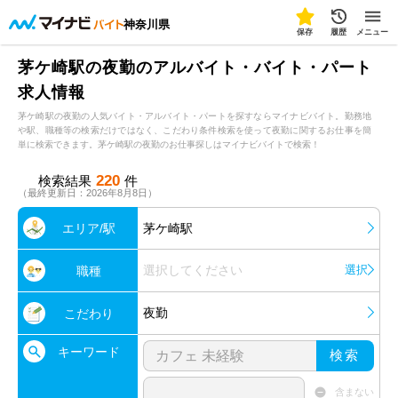
神奈川県
保存
履歴
メニュー
茅ケ崎駅の夜勤のアルバイト・バイト・パート
求人情報
茅ケ崎駅の夜勤の人気バイト・アルバイト・パートを探すならマイナビバイト。勤務地
や駅、職種等の検索だけではなく、こだわり条件検索を使って夜勤に関するお仕事を簡
単に検索できます。茅ケ崎駅の夜勤のお仕事探しはマイナビバイトで検索！
220
検索結果
件
（最終更新日：2026年8月8日）
エリア/駅
茅ケ崎駅
選択してください
選択
職種
夜勤
こだわり
キーワード
検索
含まない