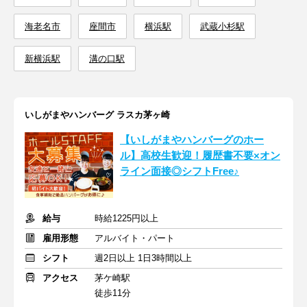
海老名市
座間市
横浜駅
武蔵小杉駅
新横浜駅
溝の口駅
いしがまやハンバーグ ラスカ茅ヶ崎
【いしがまやハンバーグのホー
ル】高校生歓迎！履歴書不要×オン
ライン面接◎シフトFree♪
給与
時給1225円以上
雇用形態
アルバイト・パート
シフト
週2日以上 1日3時間以上
アクセス
茅ケ崎駅
徒歩11分