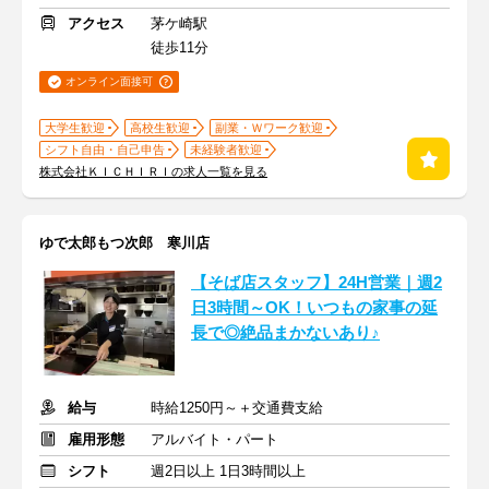
アクセス
茅ケ崎駅
徒歩11分
オンライン面接可
大学生歓迎
高校生歓迎
副業・Ｗワーク歓迎
シフト自由・自己申告
未経験者歓迎
株式会社ＫＩＣＨＩＲＩの求人一覧を見る
ゆで太郎もつ次郎 寒川店
【そば店スタッフ】24H営業｜週2
日3時間～OK！いつもの家事の延
長で◎絶品まかないあり♪
給与
時給1250円～＋交通費支給
雇用形態
アルバイト・パート
シフト
週2日以上 1日3時間以上