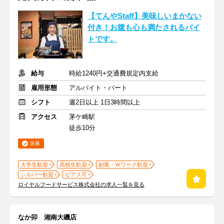
【てんやStaff】美味しいまかない
付き！お腹も心も満たされるバイ
トです。
給与
時給1240円+交通費規定内支給
雇用形態
アルバイト・パート
シフト
週2日以上 1日3時間以上
アクセス
茅ケ崎駅
徒歩10分
急募
大学生歓迎
高校生歓迎
副業・Ｗワーク歓迎
シルバー歓迎
ピアス可
ロイヤルフードサービス株式会社の求人一覧を見る
なか卯 湘南大磯店