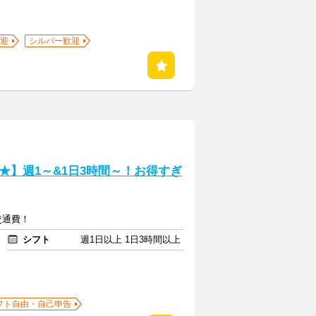
迎
シルバー歓迎
★】週1～&1日3時間～！お得すぎ
+交通費！
シフト
週1日以上 1日3時間以上
フト自由・自己申告