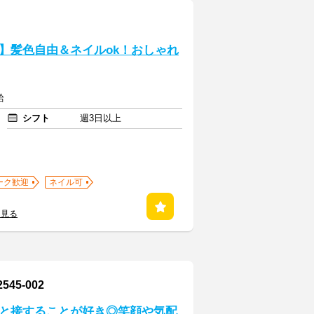
】髪色自由＆ネイルok！おしゃれ
給
シフト
週3日以上
ーク歓迎
ネイル可
を見る
5-002
人と接することが好き◎笑顔や気配