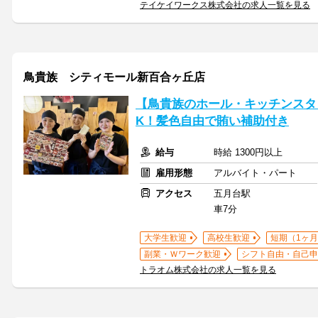
テイケイワークス株式会社の求人一覧を見る
鳥貴族 シティモール新百合ヶ丘店
【鳥貴族のホール・キッチンスタッ
K！髪色自由で賄い補助付き
給与
時給 1300円以上
雇用形態
アルバイト・パート
アクセス
五月台駅
車7分
大学生歓迎
高校生歓迎
短期（1ヶ月
副業・Ｗワーク歓迎
シフト自由・自己申
トラオム株式会社の求人一覧を見る