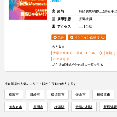
給与
時給1800円以上(深夜手
雇用形態
派遣社員
アクセス
五月台駅
急募
オンライン面接可
6
あと
日
大学生歓迎
単発（1日OK）
短期（
ピアス可
LAPI-Staff株式会社の求人一覧を見る
神奈川県の人気のエリア・駅から夜勤の求人を探す
横浜市
川崎市
横須賀市
鎌倉市
相模原市
海老名市
座間市
横浜駅
武蔵小杉駅
新横浜駅