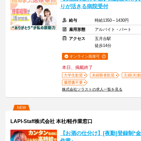
りが活きる病院受付
給与
時給1350～1430円
雇用形態
アルバイト・パート
アクセス
五月台駅
徒歩14分
オンライン面接可
本日、掲載終了
大学生歓迎
未経験者歓迎
主婦(夫)
履歴書不要
株式会社ソラストの求人一覧を見る
NEW
LAPI-Staff株式会社 本社/軽作業窓口
【お酒の仕分け】[夜勤]登録制*
作業♪