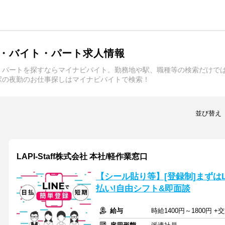
・バイト・パート求人情報
・パートを探すならマイナビバイト。勤務地や駅、職種等の検索だけで
駅の夜勤のお仕事探しはマイナビバイトで検索！
並び替え
LAPI-Staff株式会社 本社/軽作業窓口
【シール貼り等】[登録制]まずは
払い!自由シフト&即面談
給与
時給1400円～1800円 