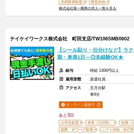
未経験者歓迎
髪色自由
株式会社第一興商の求人一覧を見る
テイケイワークス株式会社 町田支店/TW106SMB0602
【シール貼り・仕分けなど】ラクラ
期・単発1日～◎未経験OK★
給与
時給 1306円以上
雇用形態
派遣社員
アクセス
五月台駅
車8分
オンライン面接可
3
あと
日
大学生歓迎
単発（1日OK）
短期（
副業・Ｗワーク歓迎
シフト自由・自己申