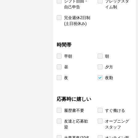
シフト自由・
フレックスタ
自己申告
イム制
完全週休2日制
(土日祝休み)
時間帯
早朝
朝
昼
夕方
夜
夜勤
応募時に嬉しい
履歴書不要
すぐ働ける
友達と応募歓
オープニング
迎
スタッフ
大量募集(10名
オンライン面