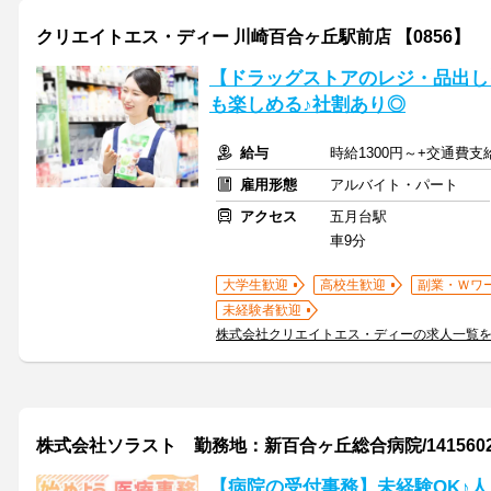
クリエイトエス・ディー 川崎百合ヶ丘駅前店 【0856】
【ドラッグストアのレジ・品出し
も楽しめる♪社割あり◎
給与
時給1300円～+交通費支
雇用形態
アルバイト・パート
アクセス
五月台駅
車9分
大学生歓迎
高校生歓迎
副業・Ｗワ
未経験者歓迎
株式会社クリエイトエス・ディーの求人一覧
株式会社ソラスト 勤務地：新百合ヶ丘総合病院/141560254
【病院の受付事務】未経験OK♪