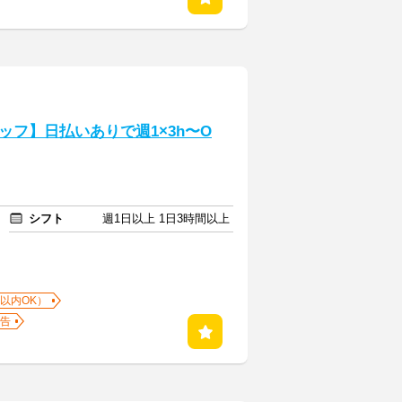
フ】日払いありで週1×3h〜O
シフト
週1日以上 1日3時間以上
以内OK）
告