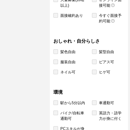
以上)
接可能
面接確約あり
今すぐ面接予
約可能
おしゃれ・自分らしさ
髪色自由
髪型自由
服装自由
ピアス可
ネイル可
ヒゲ可
環境
駅から5分以内
車通勤可
バイク/自転車
英語力・語学
通勤可
力が身に付く
PCスキルが身