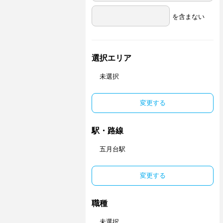
を含まない
選択エリア
未選択
変更する
駅・路線
五月台駅
変更する
職種
未選択