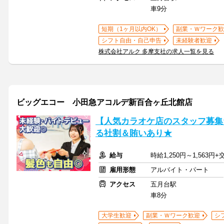
車9分
短期（1ヶ月以内OK）
副業・Ｗワーク歓
シフト自由・自己申告
未経験者歓迎
株式会社アルク 多摩支社の求人一覧を見る
ビッグエコー 小田急アコルデ新百合ヶ丘北館店
【人気カラオケ店のスタッフ募集
る社割＆賄いあり★
給与
時給1,250円～1,563円
雇用形態
アルバイト・パート
アクセス
五月台駅
車8分
大学生歓迎
副業・Ｗワーク歓迎
シ