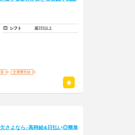
シフト
週2日以上
歓迎
交通費支給
金欠さよなら♪高時給&日払い◎簡単