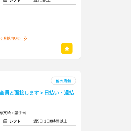
シフト
週1日以上
1ヶ月以内OK）
他の店舗
全員と面接します＞日払い・週払
全額支給＋諸手当
シフト
週5日 1日8時間以上