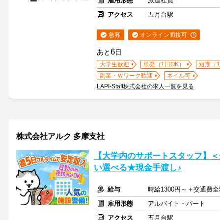
雇用形態
派遣社員
アクセス
五月台駅
急募
オンライン面接可
6
あと
日
大学生歓迎
単発（1日OK）
短期（
副業・Ｗワーク歓迎
ネイル可
LAPI-Staff株式会社の求人一覧を見る
株式会社アルク 多摩支社
【大学内のサポートスタッフ】＜
い選べる★現金手渡し♪
給与
時給1300円～＋交通費
雇用形態
アルバイト・パート
アクセス
五月台駅