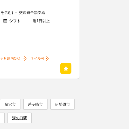
当を含む) ＋ 交通費全額支給
シフト
週1日以上
1ヶ月以内OK）
ネイル可
藤沢市
茅ヶ崎市
伊勢原市
溝の口駅