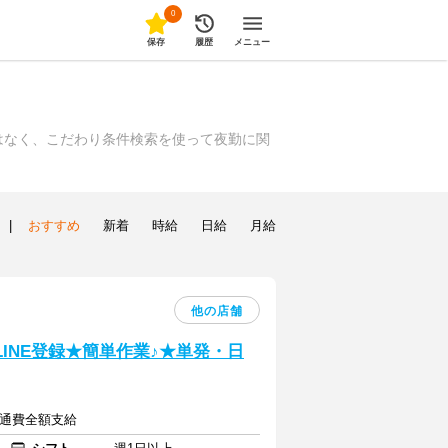
0
保存
履歴
メニュー
はなく、こだわり条件検索を使って夜勤に関
|
おすすめ
新着
時給
日給
月給
他の店舗
LINE登録★簡単作業♪★単発・日
+交通費全額支給