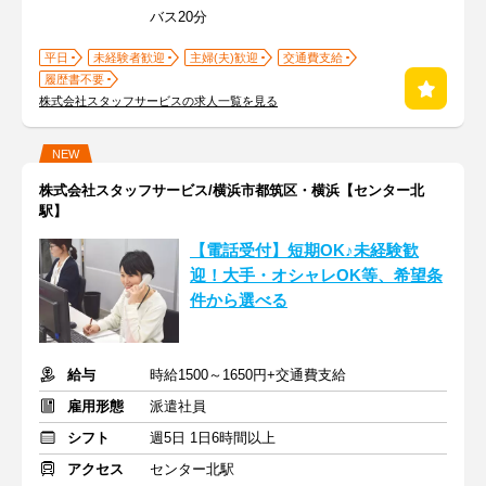
バス20分
平日
未経験者歓迎
主婦(夫)歓迎
交通費支給
履歴書不要
株式会社スタッフサービスの求人一覧を見る
NEW
株式会社スタッフサービス/横浜市都筑区・横浜【センター北
駅】
【電話受付】短期OK♪未経験歓
迎！大手・オシャレOK等、希望条
件から選べる
給与
時給1500～1650円+交通費支給
雇用形態
派遣社員
シフト
週5日 1日6時間以上
アクセス
センター北駅