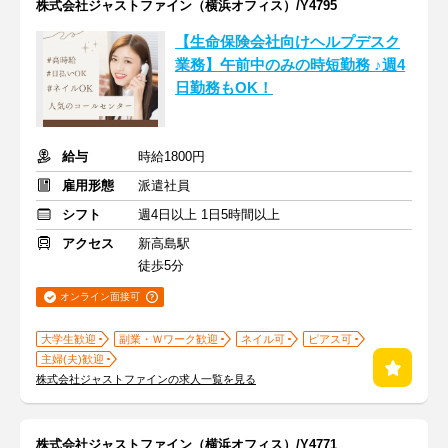
株式会社ジャストファイン（横浜オフィス）/Y4795
【生命保険会社向けヘルプデスク
業務】午前中のみの時短勤務 ♪週4
日勤務もOK！
給与
時給1800円
雇用形態
派遣社員
シフト
週4日以上 1日5時間以上
アクセス
新高島駅
徒歩5分
オンライン面接可
大学生歓迎
副業・Ｗワーク歓迎
ネイル可
ピアス可
主婦(夫)歓迎
株式会社ジャストファインの求人一覧を見る
株式会社ジャストファイン（横浜オフィス）/Y4771