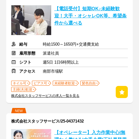
【電話受付】短期OK♪未経験歓
迎！大手・オシャレOK等、希望条
件から選べる
給与
時給1500～1650円+交通費支給
雇用形態
派遣社員
シフト
週5日 1日6時間以上
アクセス
南部市場駅
ネイル可
ピアス可
未経験者歓迎
髪色自由
主婦(夫)歓迎
株式会社スタッフサービスの求人一覧を見る
NEW
株式会社スタッフサービス/25-04371432
【オペレーター】入力作業中心|無