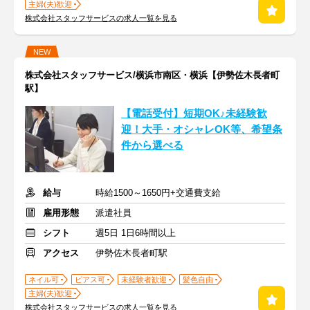
主婦(夫)歓迎
株式会社スタッフサービスの求人一覧を見る
NEW
株式会社スタッフサービス/横浜市南区・横浜【伊勢佐木長者町
駅】
【電話受付】短期OK♪未経験歓
迎！大手・オシャレOK等、希望条
件から選べる
給与
時給1500～1650円+交通費支給
雇用形態
派遣社員
シフト
週5日 1日6時間以上
アクセス
伊勢佐木長者町駅
ネイル可
ピアス可
未経験者歓迎
髪色自由
主婦(夫)歓迎
株式会社スタッフサービスの求人一覧を見る