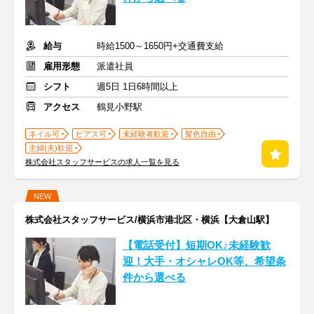
給与
時給1500～1650円+交通費支給
雇用形態
派遣社員
シフト
週5日 1日6時間以上
アクセス
鶴見小野駅
ネイル可
ピアス可
未経験者歓迎
髪色自由
主婦(夫)歓迎
株式会社スタッフサービスの求人一覧を見る
NEW
株式会社スタッフサービス/横浜市港北区・横浜【大倉山駅】
【電話受付】短期OK♪未経験歓
迎！大手・オシャレOK等、希望条
件から選べる