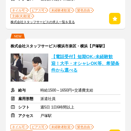
ネイル可
ピアス可
未経験者歓迎
髪色自由
主婦(夫)歓迎
株式会社スタッフサービスの求人一覧を見る
NEW
株式会社スタッフサービス/横浜市泉区・横浜【戸塚駅】
【電話受付】短期OK♪未経験歓
迎！大手・オシャレOK等、希望条
件から選べる
給与
時給1500～1650円+交通費支給
雇用形態
派遣社員
シフト
週5日 1日6時間以上
アクセス
戸塚駅
ネイル可
ピアス可
未経験者歓迎
髪色自由