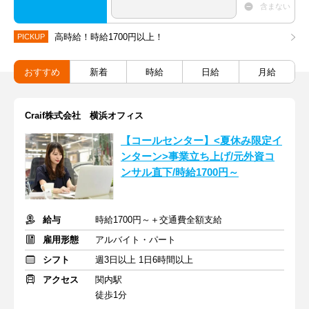
含まない
高時給！時給1700円以上！
PICKUP
おすすめ
新着
時給
日給
月給
Craif株式会社 横浜オフィス
【コールセンター】<夏休み限定イ
ンターン>事業立ち上げ/元外資コ
ンサル直下/時給1700円～
給与
時給1700円～＋交通費全額支給
雇用形態
アルバイト・パート
シフト
週3日以上 1日6時間以上
アクセス
関内駅
徒歩1分