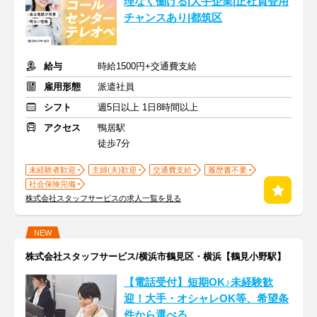
理なく働ける|大手企業|正社員登用
チャンスあり|都筑区
給与
時給1500円+交通費支給
雇用形態
派遣社員
シフト
週5日以上 1日8時間以上
アクセス
鴨居駅
徒歩7分
未経験者歓迎
主婦(夫)歓迎
交通費支給
履歴書不要
社会保険完備
株式会社スタッフサービスの求人一覧を見る
NEW
株式会社スタッフサービス/横浜市鶴見区・横浜【鶴見小野駅】
【電話受付】短期OK♪未経験歓
迎！大手・オシャレOK等、希望条
件から選べる