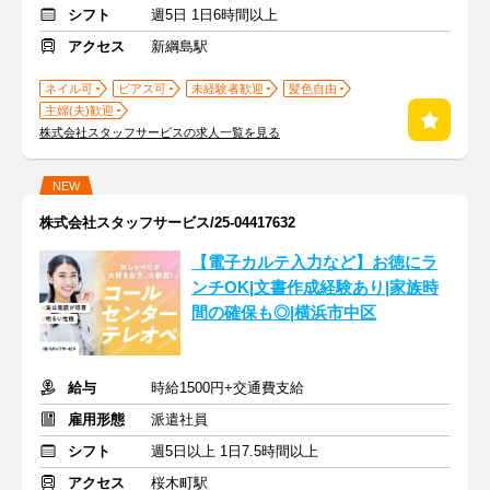
シフト
週5日 1日6時間以上
アクセス
新綱島駅
ネイル可
ピアス可
未経験者歓迎
髪色自由
主婦(夫)歓迎
株式会社スタッフサービスの求人一覧を見る
NEW
株式会社スタッフサービス/25-04417632
【電子カルテ入力など】お徳にラ
ンチOK|文書作成経験あり|家族時
間の確保も◎|横浜市中区
給与
時給1500円+交通費支給
雇用形態
派遣社員
シフト
週5日以上 1日7.5時間以上
アクセス
桜木町駅