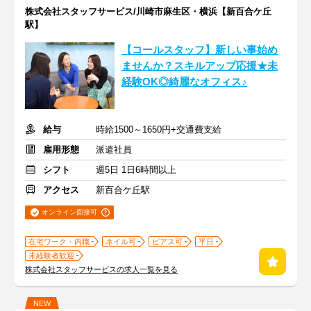
株式会社スタッフサービス/川崎市麻生区・横浜【新百合ケ丘
駅】
【コールスタッフ】新しい事始め
ませんか？スキルアップ応援★未
経験OK◎綺麗なオフィス♪
給与
時給1500～1650円+交通費支給
雇用形態
派遣社員
シフト
週5日 1日6時間以上
アクセス
新百合ケ丘駅
オンライン面接可
在宅ワーク・内職
ネイル可
ピアス可
平日
未経験者歓迎
株式会社スタッフサービスの求人一覧を見る
NEW