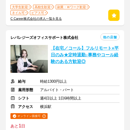
大学生歓迎
高校生歓迎
副業・Ｗワーク歓迎
ネイル可
ピアス可
C Career株式会社の求人一覧を見る
他の店舗
レバレジーズオフィスサポート株式会社
【在宅／コール】フルリモート×平
日のみ★定時退勤♪事務やコール経
験のある方歓迎◎
給与
時給1300円以上
雇用形態
アルバイト・パート
シフト
週4日以上 1日6時間以上
アクセス
横浜駅
オンライン面接可
1
あと
日