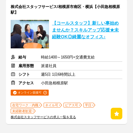
株式会社スタッフサービス/相模原市南区・横浜【小田急相模原
駅】
【コールスタッフ】新しい事始め
ませんか？スキルアップ応援★未
経験OK◎綺麗なオフィス♪
給与
時給1400～1650円+交通費支給
雇用形態
派遣社員
シフト
週5日 1日6時間以上
アクセス
小田急相模原駅
オンライン面接可
在宅ワーク・内職
ネイル可
ピアス可
平日
未経験者歓迎
株式会社スタッフサービスの求人一覧を見る