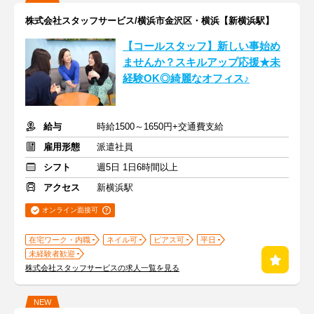
株式会社スタッフサービス/横浜市金沢区・横浜【新横浜駅】
【コールスタッフ】新しい事始め
ませんか？スキルアップ応援★未
経験OK◎綺麗なオフィス♪
給与
時給1500～1650円+交通費支給
雇用形態
派遣社員
シフト
週5日 1日6時間以上
アクセス
新横浜駅
オンライン面接可
在宅ワーク・内職
ネイル可
ピアス可
平日
未経験者歓迎
株式会社スタッフサービスの求人一覧を見る
NEW