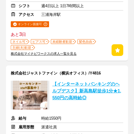
シフト
週4日以上 1日7時間以上
アクセス
三浦海岸駅
オンライン面接可
3
あと
日
ネイル可
ピアス可
未経験者歓迎
髪色自由
主婦(夫)歓迎
株式会社マイナビワークスの求人一覧を見る
株式会社ジャストファイン（横浜オフィス）/Y4816
【インターネットバンキングのヘ
ルプデスク】新高島駅徒歩1分★1,
550円の高時給◎
給与
時給1550円
雇用形態
派遣社員