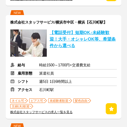
NEW
株式会社スタッフサービス/横浜市中区・横浜【石川町駅】
【電話受付】短期OK♪未経験歓
迎！大手・オシャレOK等、希望条
件から選べる
給与
時給1500～1700円+交通費支給
雇用形態
派遣社員
シフト
週5日 1日6時間以上
アクセス
石川町駅
ネイル可
ピアス可
未経験者歓迎
髪色自由
主婦(夫)歓迎
株式会社スタッフサービスの求人一覧を見る
NEW