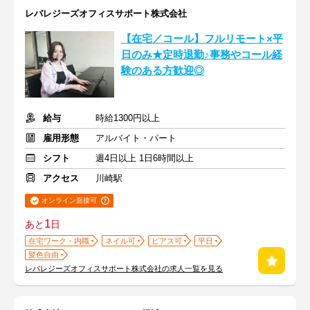
レバレジーズオフィスサポート株式会社
【在宅／コール】フルリモート×平
日のみ★定時退勤♪事務やコール経
験のある方歓迎◎
給与
時給1300円以上
雇用形態
アルバイト・パート
シフト
週4日以上 1日6時間以上
アクセス
川崎駅
オンライン面接可
1
あと
日
在宅ワーク・内職
ネイル可
ピアス可
平日
髪色自由
レバレジーズオフィスサポート株式会社の求人一覧を見る