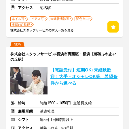
アクセス
菊名駅
ネイル可
ピアス可
未経験者歓迎
髪色自由
主婦(夫)歓迎
株式会社スタッフサービスの求人一覧を見る
NEW
株式会社スタッフサービス/横浜市青葉区・横浜【都筑ふれあい
の丘駅】
【電話受付】短期OK♪未経験歓
迎！大手・オシャレOK等、希望条
件から選べる
給与
時給1500～1650円+交通費支給
雇用形態
派遣社員
シフト
週5日 1日6時間以上
アクセス
都筑ふれあいの丘駅