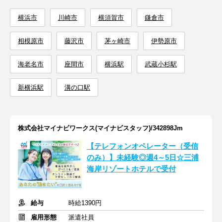
横浜市
川崎市
横須賀市
鎌倉市
相模原市
藤沢市
茅ヶ崎市
伊勢原市
海老名市
座間市
横浜駅
武蔵小杉駅
新横浜駅
溝の口駅
株式会社マイナビワークス(マイナビスタッフ)/342898Jm
【テレフォンオペレーター（受信
のみ）】未経験◎週4～5日☆三浦
海岸リゾートホテルで受付
給与
時給1390円
雇用形態
派遣社員