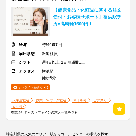
【健康食品・化粧品に関する注文
受付・お客様サポート】横浜駅チ
カ×高時給1600円！
給与
時給1600円
雇用形態
派遣社員
シフト
週4日以上 1日7時間以上
アクセス
横浜駅
徒歩8分
オンライン面接可
大学生歓迎
副業・Ｗワーク歓迎
ネイル可
ピアス可
ヒゲ可
株式会社ジャストファインの求人一覧を見る
神奈川県の人気のエリア・駅からコールセンターの求人を探す