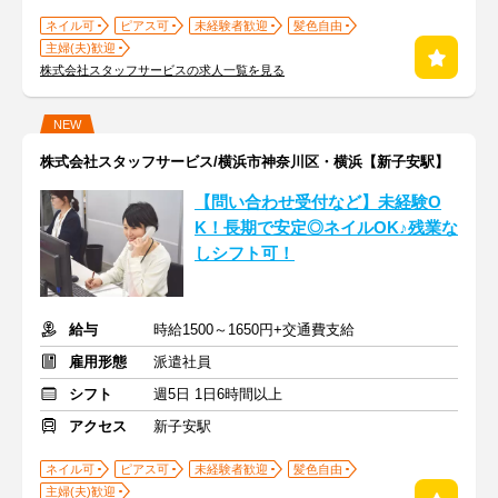
ネイル可
ピアス可
未経験者歓迎
髪色自由
主婦(夫)歓迎
株式会社スタッフサービスの求人一覧を見る
NEW
株式会社スタッフサービス/横浜市神奈川区・横浜【新子安駅】
【問い合わせ受付など】未経験O
K！長期で安定◎ネイルOK♪残業な
しシフト可！
給与
時給1500～1650円+交通費支給
雇用形態
派遣社員
シフト
週5日 1日6時間以上
アクセス
新子安駅
ネイル可
ピアス可
未経験者歓迎
髪色自由
主婦(夫)歓迎