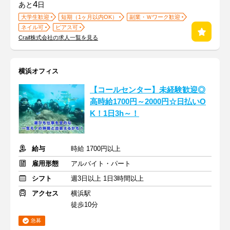
4
あと
日
大学生歓迎
短期（1ヶ月以内OK）
副業・Ｗワーク歓迎
ネイル可
ピアス可
Craif株式会社の求人一覧を見る
横浜オフィス
【コールセンター】未経験歓迎◎
高時給1700円～2000円☆日払いO
K！1日3h～！
給与
時給 1700円以上
雇用形態
アルバイト・パート
シフト
週3日以上 1日3時間以上
アクセス
横浜駅
徒歩10分
急募