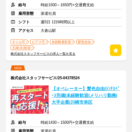
給与
時給1500～1650円+交通費支給
雇用形態
派遣社員
シフト
週5日 1日6時間以上
アクセス
大倉山駅
ネイル可
ピアス可
未経験者歓迎
髪色自由
主婦(夫)歓迎
株式会社スタッフサービスの求人一覧を見る
NEW
株式会社スタッフサービス/25-04378524
【オペレーター】髪色自由|ﾗﾝﾁｽﾍﾟ
ｰｽ完備|未経験歓迎|メリハリ勤務|
大手企業|川崎市幸区
給与
時給1430～1500円+交通費支給
雇用形態
派遣社員