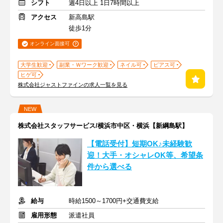
シフト
週4日以上 1日7時間以上
アクセス
新高島駅
徒歩1分
オンライン面接可
大学生歓迎
副業・Ｗワーク歓迎
ネイル可
ピアス可
ヒゲ可
株式会社ジャストファインの求人一覧を見る
NEW
株式会社スタッフサービス/横浜市中区・横浜【新綱島駅】
【電話受付】短期OK♪未経験歓
迎！大手・オシャレOK等、希望条
件から選べる
給与
時給1500～1700円+交通費支給
雇用形態
派遣社員