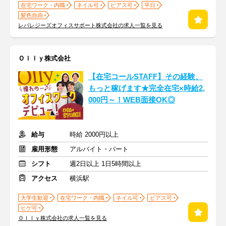
在宅ワーク・内職
ネイル可
ピアス可
平日
髪色自由
レバレジーズオフィスサポート株式会社の求人一覧を見る
Ｏｌｌｙ株式会社
【在宅コールSTAFF】その経験、
もっと稼げます★完全在宅×時給2,
000円～！WEB面接OK◎
給与
時給 2000円以上
雇用形態
アルバイト・パート
シフト
週2日以上 1日5時間以上
アクセス
横浜駅
大学生歓迎
在宅ワーク・内職
ネイル可
ピアス可
ヒゲ可
Ｏｌｌｙ株式会社の求人一覧を見る