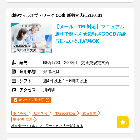
(株)ウィルオブ・ワーク CO東 新宿支店/co130101
【メール・TEL対応】マニュアル
通りで楽ちん★気軽さGOOD◎給
与日払い＆未経験OK
給与
時給1700～2000円＋交通費規定支給
雇用形態
派遣社員
シフト
週4日以上 1日6時間以上
アクセス
川崎駅
オンライン面接可
ネイル可
ピアス可
未経験者歓迎
髪色自由
主婦(夫)歓迎
株式会社ウィルオブ・ワークの求人一覧を見る