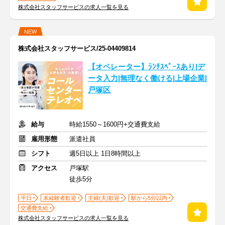
株式会社スタッフサービスの求人一覧を見る
NEW
株式会社スタッフサービス/25-04409814
【オペレーター】ﾗﾝﾁｽﾍﾟｰｽあり|デ
ータ入力|無理なく働ける|上場企業|
戸塚区
給与
時給1550～1600円+交通費支給
雇用形態
派遣社員
シフト
週5日以上 1日8時間以上
アクセス
戸塚駅
徒歩5分
平日
未経験者歓迎
主婦(夫)歓迎
駅から5分以内
交通費支給
株式会社スタッフサービスの求人一覧を見る