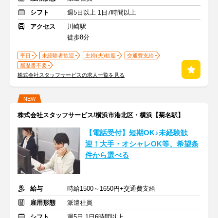
シフト
週5日以上 1日7時間以上
アクセス
川崎駅
徒歩8分
平日
未経験者歓迎
主婦(夫)歓迎
交通費支給
履歴書不要
株式会社スタッフサービスの求人一覧を見る
NEW
株式会社スタッフサービス/横浜市港北区・横浜【菊名駅】
【電話受付】短期OK♪未経験歓
迎！大手・オシャレOK等、希望条
件から選べる
給与
時給1500～1650円+交通費支給
雇用形態
派遣社員
シフト
週5日 1日6時間以上