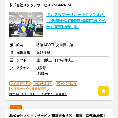
株式会社スタッフサービス/25-04424034
【カスタマーサポートなど】駅か
ら徒歩5分以内|資料作成|プライベ
ート充実|神奈川区
給与
時給1430円+交通費支給
雇用形態
派遣社員
シフト
週4日以上 1日7時間以上
アクセス
横浜駅
徒歩5分
未経験者歓迎
主婦(夫)歓迎
駅から5分以内
交通費支給
履歴書不要
株式会社スタッフサービスの求人一覧を見る
NEW
株式会社スタッフサービス/横浜市金沢区・横浜【南部市場駅】