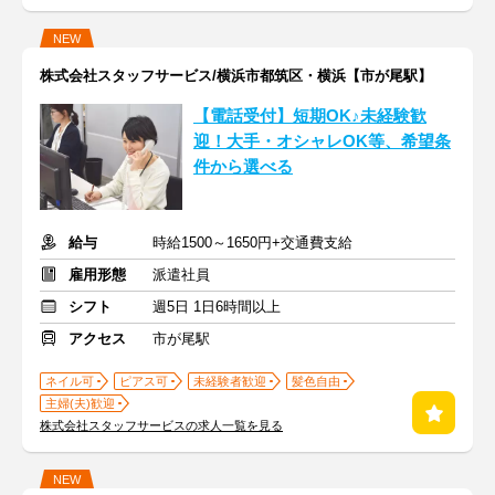
NEW
株式会社スタッフサービス/横浜市都筑区・横浜【市が尾駅】
【電話受付】短期OK♪未経験歓
迎！大手・オシャレOK等、希望条
件から選べる
給与
時給1500～1650円+交通費支給
雇用形態
派遣社員
シフト
週5日 1日6時間以上
アクセス
市が尾駅
ネイル可
ピアス可
未経験者歓迎
髪色自由
主婦(夫)歓迎
株式会社スタッフサービスの求人一覧を見る
NEW