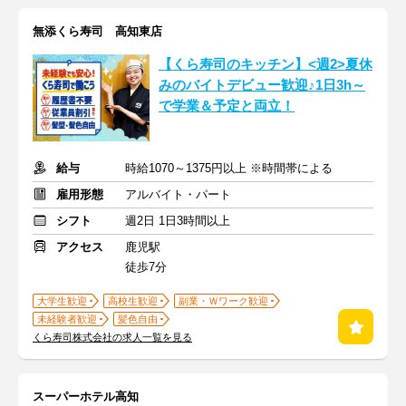
無添くら寿司 高知東店
【くら寿司のキッチン】<週2>夏休
みのバイトデビュー歓迎♪1日3h～
で学業＆予定と両立！
給与
時給1070～1375円以上 ※時間帯による
雇用形態
アルバイト・パート
シフト
週2日 1日3時間以上
アクセス
鹿児駅
徒歩7分
大学生歓迎
高校生歓迎
副業・Ｗワーク歓迎
未経験者歓迎
髪色自由
くら寿司株式会社の求人一覧を見る
スーパーホテル高知