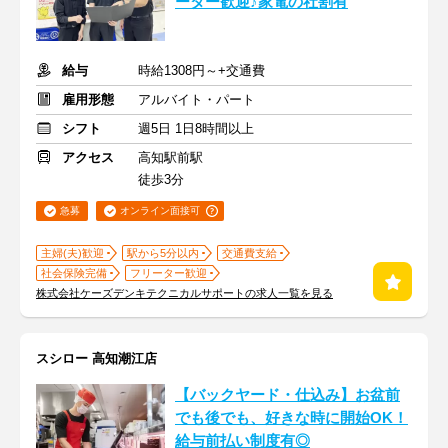
ーター歓迎♪家電の社割有
給与
時給1308円～+交通費
雇用形態
アルバイト・パート
シフト
週5日 1日8時間以上
アクセス
高知駅前駅
徒歩3分
急募
オンライン面接可
主婦(夫)歓迎
駅から5分以内
交通費支給
社会保険完備
フリーター歓迎
株式会社ケーズデンキテクニカルサポートの求人一覧を見る
スシロー 高知潮江店
【バックヤード・仕込み】お盆前
でも後でも、好きな時に開始OK！
給与前払い制度有◎