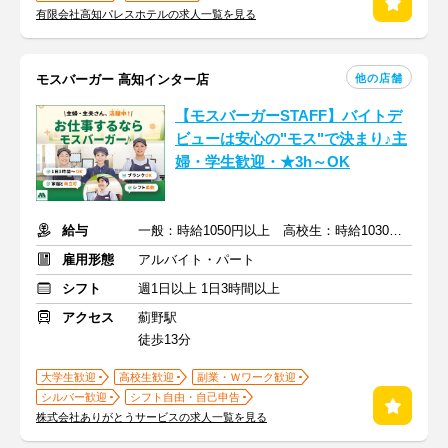
有限会社高知パレスホテルの求人一覧を見る
他の店舗
モスバーガー 高知インター店
【モスバーガーSTAFF】バイトデ
ビューは安心の"モス"で決まり♪主
婦・学生歓迎・★3h～OK
給与
一般：時給1050円以上 高校生：時給1030円以上
雇用形態
アルバイト・パート
シフト
週1日以上 1日3時間以上
アクセス
薊野駅
徒歩13分
大学生歓迎
高校生歓迎
副業・Ｗワーク歓迎
シルバー歓迎
シフト自由・自己申告
株式会社ありがとうサービスの求人一覧を見る