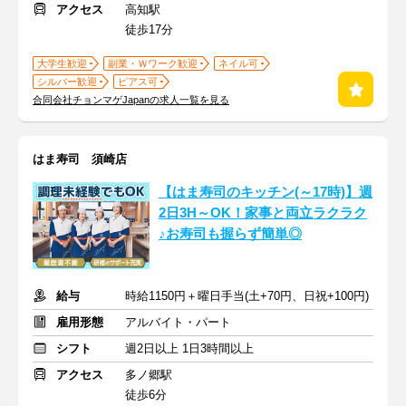
アクセス
高知駅
徒歩17分
大学生歓迎
副業・Ｗワーク歓迎
ネイル可
シルバー歓迎
ピアス可
合同会社チョンマゲJapanの求人一覧を見る
はま寿司 須崎店
【はま寿司のキッチン(～17時)】週
2日3H～OK！家事と両立ラクラク
♪お寿司も握らず簡単◎
給与
時給1150円＋曜日手当(土+70円、日祝+100円)
雇用形態
アルバイト・パート
シフト
週2日以上 1日3時間以上
アクセス
多ノ郷駅
徒歩6分