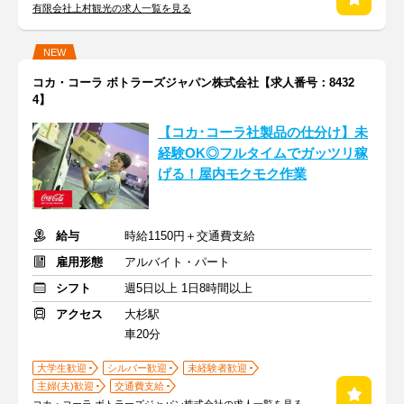
有限会社上村観光の求人一覧を見る
NEW
コカ・コーラ ボトラーズジャパン株式会社【求人番号：8432
4】
【コカ･コーラ社製品の仕分け】未
経験OK◎フルタイムでガッツリ稼
げる！屋内モクモク作業
給与
時給1150円＋交通費支給
雇用形態
アルバイト・パート
シフト
週5日以上 1日8時間以上
アクセス
大杉駅
車20分
大学生歓迎
シルバー歓迎
未経験者歓迎
主婦(夫)歓迎
交通費支給