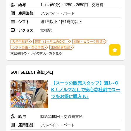
給与
1コマ(60分)：1250～2650円＋交通費
雇用形態
アルバイト・パート
シフト
週1日以上 1日1時間以上
アクセス
蛍橋駅
大学生歓迎
短期（1ヶ月以内OK）
副業・Ｗワーク歓迎
シフト自由・自己申告
未経験者歓迎
家庭教師のトライの求人一覧を見る
SUIT SELECT 高知[541]
【スーツの販売スタッフ】週1～O
K！ノルマなしで安心◎社割でスー
ツをお得に購入も♪
給与
時給1190円＋交通費支給
雇用形態
アルバイト・パート