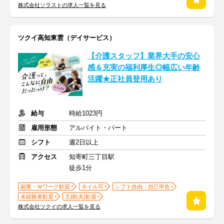
株式会社ソラストの求人一覧を見る
ツクイ高知東雲（デイサービス）
【介護スタッフ】業界大手の安心
感＆充実の福利厚生◎幅広い年齢
活躍★正社員登用あり
給与
時給1023円
雇用形態
アルバイト・パート
シフト
週2日以上
アクセス
知寄町三丁目駅
徒歩1分
副業・Ｗワーク歓迎
ネイル可
シフト自由・自己申告
未経験者歓迎
主婦(夫)歓迎
株式会社ツクイの求人一覧を見る