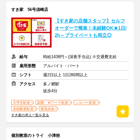
すき家 56号須崎店
【すき家の店舗スタッフ】セルフ
オーダーで簡単！未経験OK★1日/
2h～プライベートも両立◎
給与
時給1438円～(深夜手当込) ※交通費支給
雇用形態
アルバイト・パート
シフト
週2日以上 1日2時間以上
アクセス
多ノ郷駅
徒歩4分
大学生歓迎
副業・Ｗワーク歓迎
シルバー歓迎
未経験者歓迎
髪色自由
すき家の求人一覧を見る
個別教室のトライ 小津校