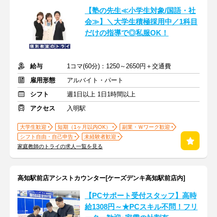
【塾の先生≪小学生対象/国語・社
会≫】＼大学生積極採用中／1科目
だけの指導で◎私服OK！
給与
1コマ(60分)：1250～2650円＋交通費
雇用形態
アルバイト・パート
シフト
週1日以上 1日1時間以上
アクセス
入明駅
大学生歓迎
短期（1ヶ月以内OK）
副業・Ｗワーク歓迎
シフト自由・自己申告
未経験者歓迎
家庭教師のトライの求人一覧を見る
高知駅前店アシストカウンター[ケーズデンキ高知駅前店内]
【PCサポート受付スタッフ】高時
給1308円～★PCスキル不問！フリ