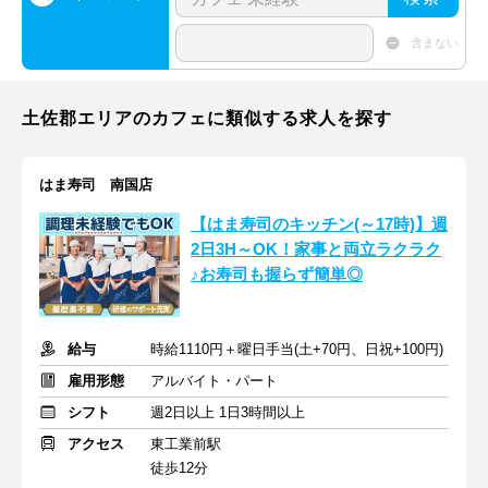
含まない
土佐郡エリアのカフェに類似する求人を探す
はま寿司 南国店
【はま寿司のキッチン(～17時)】週
2日3H～OK！家事と両立ラクラク
♪お寿司も握らず簡単◎
給与
時給1110円＋曜日手当(土+70円、日祝+100円)
雇用形態
アルバイト・パート
シフト
週2日以上 1日3時間以上
アクセス
東工業前駅
徒歩12分