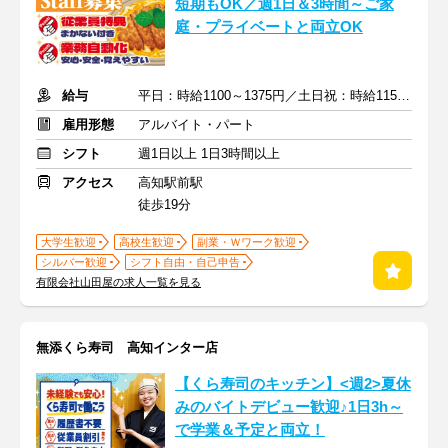
短期もOK／週1日＆3時間～ご家
庭・プライベートと両立OK
給与
平日：時給1100～1375円／土日祝：時給1150～1438円
雇用形態
アルバイト・パート
シフト
週1日以上 1日3時間以上
アクセス
高知駅前駅
徒歩19分
大学生歓迎
高校生歓迎
副業・Ｗワーク歓迎
シルバー歓迎
シフト自由・自己申告
有限会社山田屋の求人一覧を見る
無添くら寿司 高知インター店
【くら寿司のキッチン】<週2>夏休
みのバイトデビュー歓迎♪1日3h～
で学業＆予定と両立！