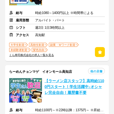
給与
時給1080～1400円以上 ※時間帯による
雇用形態
アルバイト・パート
シフト
週2日 1日3時間以上
アクセス
高知駅
大学生歓迎
高校生歓迎
副業・Ｗワーク歓迎
未経験者歓迎
髪色自由
くら寿司株式会社の求人一覧を見る
他の店舗
らーめんチョンマゲ イオンモール高知店
【ラーメン店スタッフ】高時給110
0円スタート！学生活躍中♪オシャ
レ完全自由！履歴書不要
給与
時給1100円～※22時以降：1375円～ ※昇給あり