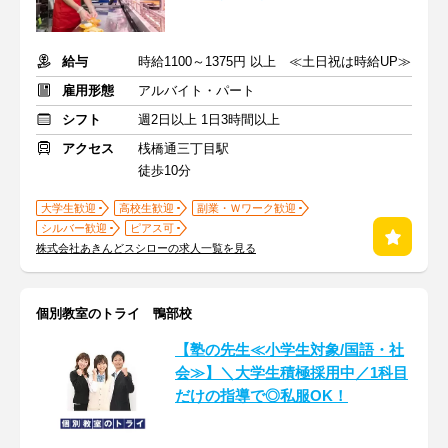
給与
時給1100～1375円 以上 ≪土日祝は時給UP≫
雇用形態
アルバイト・パート
シフト
週2日以上 1日3時間以上
アクセス
桟橋通三丁目駅
徒歩10分
大学生歓迎
高校生歓迎
副業・Ｗワーク歓迎
シルバー歓迎
ピアス可
株式会社あきんどスシローの求人一覧を見る
個別教室のトライ 鴨部校
【塾の先生≪小学生対象/国語・社
会≫】＼大学生積極採用中／1科目
だけの指導で◎私服OK！