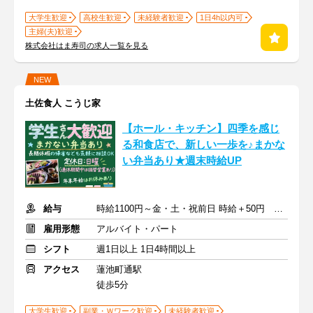
大学生歓迎
高校生歓迎
未経験者歓迎
1日4h以内可
主婦(夫)歓迎
株式会社はま寿司の求人一覧を見る
NEW
土佐食人 こうじ家
【ホール・キッチン】四季を感じ
る和食店で、新しい一歩を♪まかな
い弁当あり★週末時給UP
給与
時給1100円～金・土・祝前日 時給＋50円 ※22時～時給1375円～
雇用形態
アルバイト・パート
シフト
週1日以上 1日4時間以上
アクセス
蓮池町通駅
徒歩5分
大学生歓迎
副業・Ｗワーク歓迎
未経験者歓迎