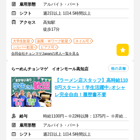
雇用形態
アルバイト・パート
シフト
週2日以上 1日4.5時間以上
アクセス
高知駅
徒歩17分
大学生歓迎
副業・Ｗワーク歓迎
ネイル可
シルバー歓迎
ピアス可
合同会社チョンマゲJapanの求人一覧を見る
他の店舗
らーめんチョンマゲ イオンモール高知店
【ラーメン店スタッフ】高時給110
0円スタート！学生活躍中♪オシャ
レ完全自由！履歴書不要
給与
時給1100円～※22時以降：1375円～ ※昇給あり
雇用形態
アルバイト・パート
シフト
週2日以上 1日4.5時間以上