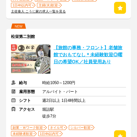
1日4h以内可
主婦(夫)歓迎
土佐食人 こうじ家の求人一覧を見る
NEW
松栄第二別館
【旅館の事務・フロント】老舗旅
館でおもてなし＊未経験歓迎◎曜
日の希望OK／社員登用あり
給与
時給1050～1200円
雇用形態
アルバイト・パート
シフト
週2日以上 1日4時間以上
アクセス
堀詰駅
徒歩7分
副業・Ｗワーク歓迎
ネイル可
シルバー歓迎
未経験者歓迎
1日4h以内可