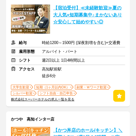
【宿泊受付】≪未経験歓迎≫夏の
大人気×短期募集中♪まかないあり
☆安心して始めやすい◎
給与
時給1200～1500円 (深夜割増を含む)+交通費
雇用形態
アルバイト・パート
シフト
週2日以上 1日4時間以上
アクセス
高知駅前駅
徒歩6分
大学生歓迎
短期（1ヶ月以内OK）
副業・Ｗワーク歓迎
シルバー歓迎
シフト自由・自己申告
株式会社スーパーホテルの求人一覧を見る
かつや 高知インター店
【かつ丼店のホール/キッチン】＼