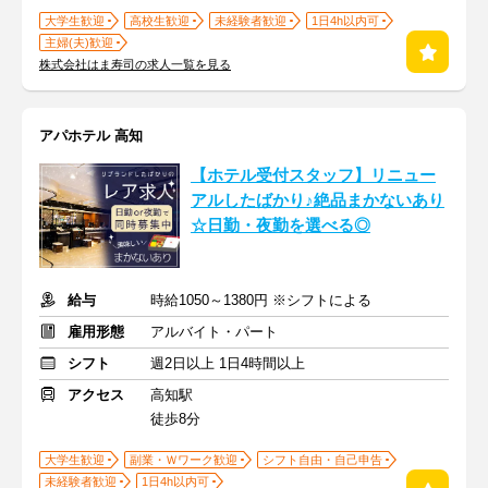
大学生歓迎
高校生歓迎
未経験者歓迎
1日4h以内可
主婦(夫)歓迎
株式会社はま寿司の求人一覧を見る
アパホテル 高知
【ホテル受付スタッフ】リニュー
アルしたばかり♪絶品まかないあり
☆日勤・夜勤を選べる◎
給与
時給1050～1380円 ※シフトによる
雇用形態
アルバイト・パート
シフト
週2日以上 1日4時間以上
アクセス
高知駅
徒歩8分
大学生歓迎
副業・Ｗワーク歓迎
シフト自由・自己申告
未経験者歓迎
1日4h以内可