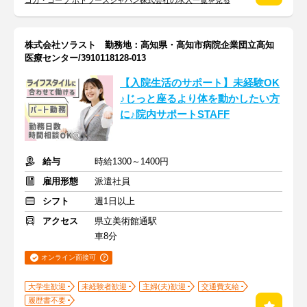
コカ・コーラ ボトラーズジャパン株式会社の求人一覧を見る
株式会社ソラスト 勤務地：高知県・高知市病院企業団立高知
医療センター/3910118128-013
【入院生活のサポート】未経験OK
♪じっと座るより体を動かしたい方
に♪院内サポートSTAFF
給与
時給1300～1400円
雇用形態
派遣社員
シフト
週1日以上
アクセス
県立美術館通駅
車8分
オンライン面接可
大学生歓迎
未経験者歓迎
主婦(夫)歓迎
交通費支給
履歴書不要