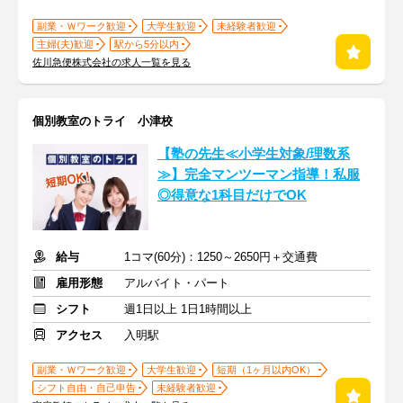
副業・Ｗワーク歓迎
大学生歓迎
未経験者歓迎
主婦(夫)歓迎
駅から5分以内
佐川急便株式会社の求人一覧を見る
個別教室のトライ 小津校
【塾の先生≪小学生対象/理数系
≫】完全マンツーマン指導！私服
◎得意な1科目だけでOK
給与
1コマ(60分)：1250～2650円＋交通費
雇用形態
アルバイト・パート
シフト
週1日以上 1日1時間以上
アクセス
入明駅
副業・Ｗワーク歓迎
大学生歓迎
短期（1ヶ月以内OK）
シフト自由・自己申告
未経験者歓迎