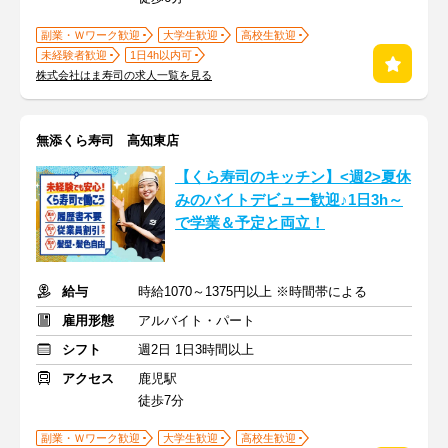
副業・Ｗワーク歓迎
大学生歓迎
高校生歓迎
未経験者歓迎
1日4h以内可
株式会社はま寿司の求人一覧を見る
無添くら寿司 高知東店
【くら寿司のキッチン】<週2>夏休
みのバイトデビュー歓迎♪1日3h～
で学業＆予定と両立！
給与
時給1070～1375円以上 ※時間帯による
雇用形態
アルバイト・パート
シフト
週2日 1日3時間以上
アクセス
鹿児駅
徒歩7分
副業・Ｗワーク歓迎
大学生歓迎
高校生歓迎