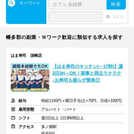
キーワード
検索
含まない
幡多郡の副業・Ｗワーク歓迎に類似する求人を探す
はま寿司 須崎店
【はま寿司のキッチン(～17時)】週
2日3H～OK！家事と両立ラクラク
♪お寿司も握らず簡単◎
給与
時給1150円＋曜日手当(土+70円、日祝+100円)
雇用形態
アルバイト・パート
シフト
週2日以上 1日3時間以上
アクセス
多ノ郷駅
徒歩6分