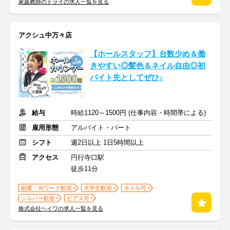
家庭教師のトライの求人一覧を見る
アクシュ中万々店
【ホールスタッフ】台数少め＆働
きやすい◎髪色＆ネイル自由◎初
バイト先としてぜひ♪
給与
時給1120～1500円 (仕事内容・時間帯による)
雇用形態
アルバイト・パート
シフト
週2日以上 1日5時間以上
アクセス
円行寺口駅
徒歩11分
副業・Ｗワーク歓迎
大学生歓迎
ネイル可
シルバー歓迎
ピアス可
株式会社ヘイワの求人一覧を見る