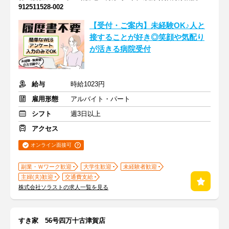
912511528-002
【受付・ご案内】未経験OK♪人と
接することが好き◎笑顔や気配り
が活きる病院受付
給与
時給1023円
雇用形態
アルバイト・パート
シフト
週3日以上
アクセス
オンライン面接可
副業・Ｗワーク歓迎
大学生歓迎
未経験者歓迎
主婦(夫)歓迎
交通費支給
株式会社ソラストの求人一覧を見る
すき家 56号四万十古津賀店