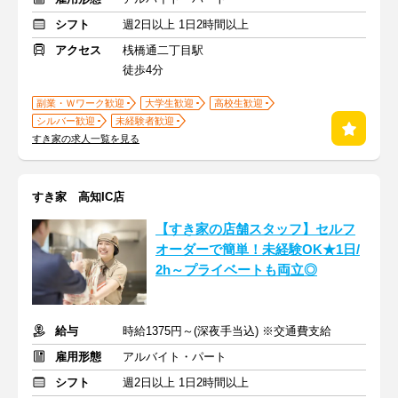
シフト
週2日以上 1日2時間以上
アクセス
桟橋通二丁目駅
徒歩4分
副業・Ｗワーク歓迎
大学生歓迎
高校生歓迎
シルバー歓迎
未経験者歓迎
すき家の求人一覧を見る
すき家 高知IC店
【すき家の店舗スタッフ】セルフ
オーダーで簡単！未経験OK★1日/
2h～プライベートも両立◎
給与
時給1375円～(深夜手当込) ※交通費支給
雇用形態
アルバイト・パート
シフト
週2日以上 1日2時間以上