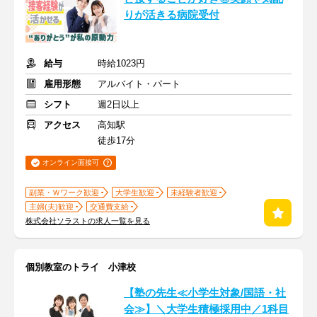
りが活きる病院受付
給与
時給1023円
雇用形態
アルバイト・パート
シフト
週2日以上
アクセス
高知駅
徒歩17分
オンライン面接可
副業・Ｗワーク歓迎
大学生歓迎
未経験者歓迎
主婦(夫)歓迎
交通費支給
株式会社ソラストの求人一覧を見る
個別教室のトライ 小津校
【塾の先生≪小学生対象/国語・社
会≫】＼大学生積極採用中／1科目