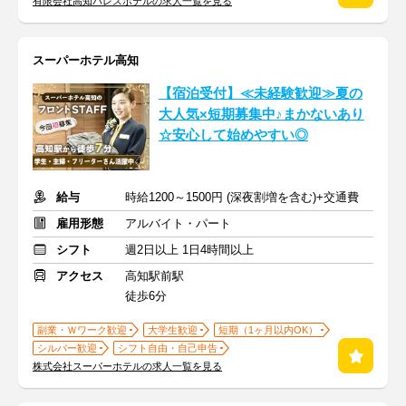
有限会社高知パレスホテルの求人一覧を見る
スーパーホテル高知
【宿泊受付】≪未経験歓迎≫夏の
大人気×短期募集中♪まかないあり
☆安心して始めやすい◎
給与
時給1200～1500円 (深夜割増を含む)+交通費
雇用形態
アルバイト・パート
シフト
週2日以上 1日4時間以上
アクセス
高知駅前駅
徒歩6分
副業・Ｗワーク歓迎
大学生歓迎
短期（1ヶ月以内OK）
シルバー歓迎
シフト自由・自己申告
株式会社スーパーホテルの求人一覧を見る