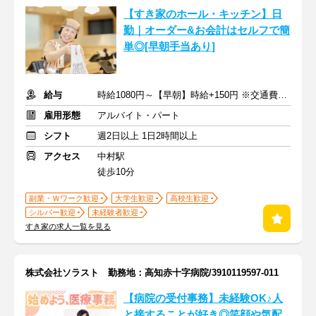
【すき家のホール・キッチン】日
勤｜オーダー&お会計はセルフで簡
単◎[早朝手当あり]
給与
時給1080円～【早朝】時給+150円 ※交通費支給
雇用形態
アルバイト・パート
シフト
週2日以上 1日2時間以上
アクセス
中村駅
徒歩10分
副業・Ｗワーク歓迎
大学生歓迎
高校生歓迎
シルバー歓迎
未経験者歓迎
すき家の求人一覧を見る
株式会社ソラスト 勤務地：高知赤十字病院/3910119597-011
【病院の受付事務】未経験OK♪人
と接することが好き◎笑顔や気配