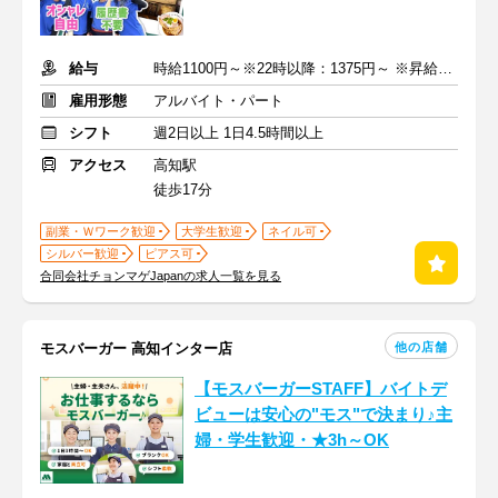
給与
時給1100円～※22時以降：1375円～ ※昇給あり
雇用形態
アルバイト・パート
シフト
週2日以上 1日4.5時間以上
アクセス
高知駅
徒歩17分
副業・Ｗワーク歓迎
大学生歓迎
ネイル可
シルバー歓迎
ピアス可
合同会社チョンマゲJapanの求人一覧を見る
他の店舗
モスバーガー 高知インター店
【モスバーガーSTAFF】バイトデ
ビューは安心の"モス"で決まり♪主
婦・学生歓迎・★3h～OK