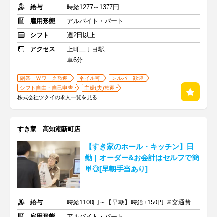
給与
時給1277～1377円
雇用形態
アルバイト・パート
シフト
週2日以上
アクセス
上町二丁目駅
車6分
副業・Ｗワーク歓迎
ネイル可
シルバー歓迎
シフト自由・自己申告
主婦(夫)歓迎
株式会社ツクイの求人一覧を見る
すき家 高知潮新町店
【すき家のホール・キッチン】日
勤｜オーダー&お会計はセルフで簡
単◎[早朝手当あり]
給与
時給1100円～【早朝】時給+150円 ※交通費支給
雇用形態
アルバイト・パート