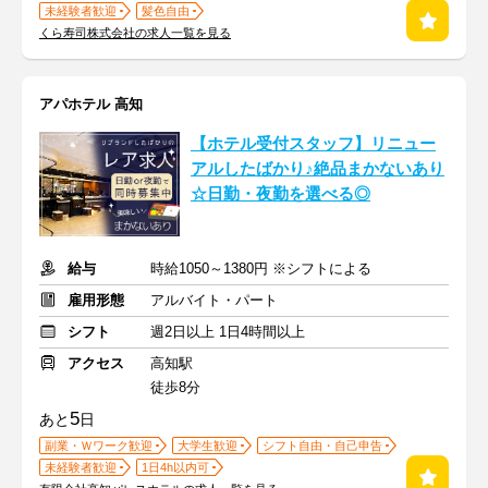
未経験者歓迎
髪色自由
くら寿司株式会社の求人一覧を見る
アパホテル 高知
【ホテル受付スタッフ】リニュー
アルしたばかり♪絶品まかないあり
☆日勤・夜勤を選べる◎
給与
時給1050～1380円 ※シフトによる
雇用形態
アルバイト・パート
シフト
週2日以上 1日4時間以上
アクセス
高知駅
徒歩8分
5
あと
日
副業・Ｗワーク歓迎
大学生歓迎
シフト自由・自己申告
未経験者歓迎
1日4h以内可