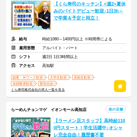
【くら寿司のキッチン】<週2>夏休
みのバイトデビュー歓迎♪1日3h～
で学業＆予定と両立！
給与
時給1080～1400円以上 ※時間帯による
雇用形態
アルバイト・パート
シフト
週2日 1日3時間以上
アクセス
高知駅
副業・Ｗワーク歓迎
大学生歓迎
高校生歓迎
未経験者歓迎
髪色自由
くら寿司株式会社の求人一覧を見る
他の店舗
らーめんチョンマゲ イオンモール高知店
【ラーメン店スタッフ】高時給110
0円スタート！学生活躍中♪オシャ
レ完全自由！履歴書不要