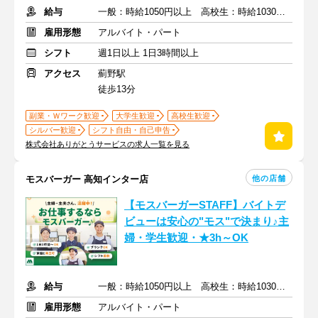
給与
一般：時給1050円以上 高校生：時給1030円以上
雇用形態
アルバイト・パート
シフト
週1日以上 1日3時間以上
アクセス
薊野駅
徒歩13分
副業・Ｗワーク歓迎
大学生歓迎
高校生歓迎
シルバー歓迎
シフト自由・自己申告
株式会社ありがとうサービスの求人一覧を見る
他の店舗
モスバーガー 高知インター店
【モスバーガーSTAFF】バイトデ
ビューは安心の"モス"で決まり♪主
婦・学生歓迎・★3h～OK
給与
一般：時給1050円以上 高校生：時給1030円以上
雇用形態
アルバイト・パート