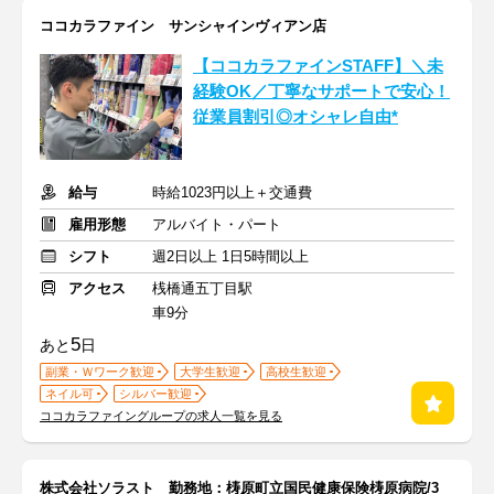
ココカラファイン サンシャインヴィアン店
【ココカラファインSTAFF】＼未
経験OK／丁寧なサポートで安心！
従業員割引◎オシャレ自由*
給与
時給1023円以上＋交通費
雇用形態
アルバイト・パート
シフト
週2日以上 1日5時間以上
アクセス
桟橋通五丁目駅
車9分
5
あと
日
副業・Ｗワーク歓迎
大学生歓迎
高校生歓迎
ネイル可
シルバー歓迎
ココカラファイングループの求人一覧を見る
株式会社ソラスト 勤務地：梼原町立国民健康保険梼原病院/3