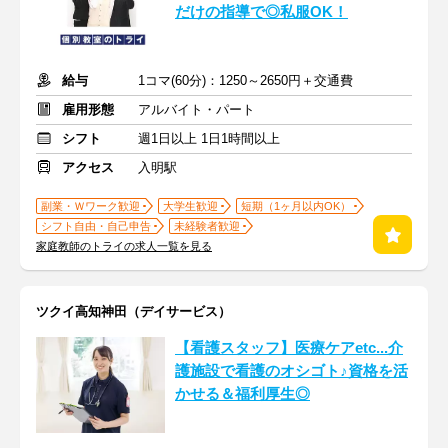
だけの指導で◎私服OK！
給与
1コマ(60分)：1250～2650円＋交通費
雇用形態
アルバイト・パート
シフト
週1日以上 1日1時間以上
アクセス
入明駅
副業・Ｗワーク歓迎
大学生歓迎
短期（1ヶ月以内OK）
シフト自由・自己申告
未経験者歓迎
家庭教師のトライの求人一覧を見る
ツクイ高知神田（デイサービス）
【看護スタッフ】医療ケアetc...介
護施設で看護のオシゴト♪資格を活
かせる＆福利厚生◎