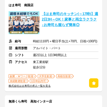
はま寿司 南国店
【はま寿司のキッチン(～17時)】週
2日3H～OK！家事と両立ラクラク
♪お寿司も握らず簡単◎
給与
時給1110円＋曜日手当(土+70円、日祝+100円)
雇用形態
アルバイト・パート
シフト
週2日以上 1日3時間以上
アクセス
東工業前駅
徒歩12分
副業・Ｗワーク歓迎
大学生歓迎
高校生歓迎
未経験者歓迎
1日4h以内可
株式会社はま寿司の求人一覧を見る
無添くら寿司 高知インター店