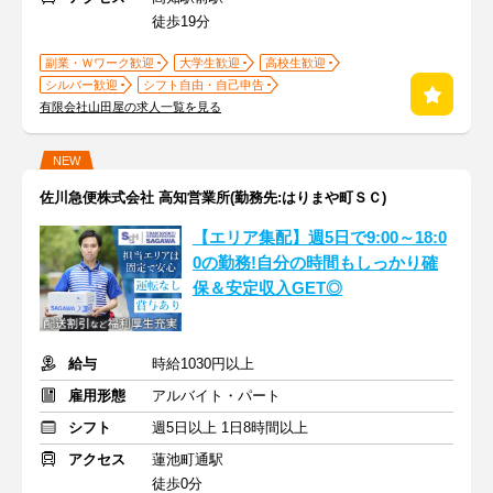
徒歩19分
副業・Ｗワーク歓迎
大学生歓迎
高校生歓迎
シルバー歓迎
シフト自由・自己申告
有限会社山田屋の求人一覧を見る
NEW
佐川急便株式会社 高知営業所(勤務先:はりまや町ＳＣ)
【エリア集配】週5日で9:00～18:0
0の勤務!自分の時間もしっかり確
保＆安定収入GET◎
給与
時給1030円以上
雇用形態
アルバイト・パート
シフト
週5日以上 1日8時間以上
アクセス
蓮池町通駅
徒歩0分