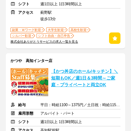
シフト
週1日以上 1日3時間以上
アクセス
薊野駅
徒歩13分
副業・Ｗワーク歓迎
大学生歓迎
高校生歓迎
シルバー歓迎
シフト自由・自己申告
株式会社ありがとうサービスの求人一覧を見る
かつや 高知インター店
【かつ丼店のホール/キッチン】＼
短期もOK／週1日＆3時間～ご家
庭・プライベートと両立OK
給与
平日：時給1100～1375円／土日祝：時給1150～1438円
雇用形態
アルバイト・パート
シフト
週1日以上 1日3時間以上
アクセス
高知駅前駅