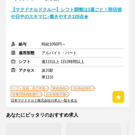
【マクドナルドクルー】シフト調整は1週ごと！部活後
や日中のスキマに♪働きやすさ120点★
給与
時給1050円～
雇用形態
アルバイト・パート
シフト
週1日以上 1日2時間以上
アクセス
波川駅
車11分
シフト自由・自己申告
髪色自由
1日4h以内可
扶養控除内勤務可
社会保険完備
日本マクドナルド株式会社の求人一覧を見る
あなたにピッタリのおすすめ求人