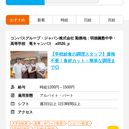
おすすめ
新着
時給
日給
月給
コンパスグループ・ジャパン株式会社 勤務地：明徳義塾中学・
高等学校 竜キャンパス a9526_p
【学校給食の調理スタッフ】資格
不要！食材カット～簡単な調理ま
で◎
給与
時給1200円～1500円
雇用形態
アルバイト・パート
シフト
週3日以上 1日3時間以上
アクセス
大学生歓迎
副業・Ｗワーク歓迎
シルバー歓迎