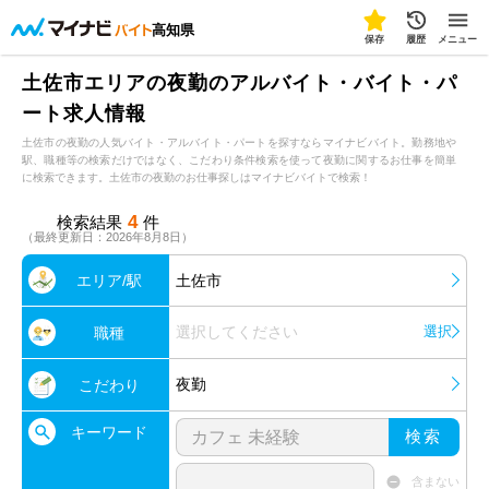
高知県
保存
履歴
メニュー
土佐市エリアの夜勤のアルバイト・バイト・パ
ート求人情報
土佐市の夜勤の人気バイト・アルバイト・パートを探すならマイナビバイト。勤務地や
駅、職種等の検索だけではなく、こだわり条件検索を使って夜勤に関するお仕事を簡単
に検索できます。土佐市の夜勤のお仕事探しはマイナビバイトで検索！
4
検索結果
件
（最終更新日：2026年8月8日）
エリア/駅
土佐市
選択してください
選択
職種
夜勤
こだわり
キーワード
検索
含まない