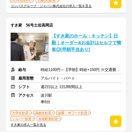
1日4h以内可
主婦(夫)歓迎
コンパスグループ・ジャパン株式会社の求人一覧を見る
すき家 56号土佐高岡店
【すき家のホール・キッチン】日
勤｜オーダー&お会計はセルフで簡
単◎[早朝手当あり]
給与
時給1100円～【早朝】時給+150円 ※交通費支給
雇用形態
アルバイト・パート
シフト
週2日以上 1日2時間以上
アクセス
波川駅
車6分
大学生歓迎
高校生歓迎
副業・Ｗワーク歓迎
シルバー歓迎
未経験者歓迎
すき家の求人一覧を見る