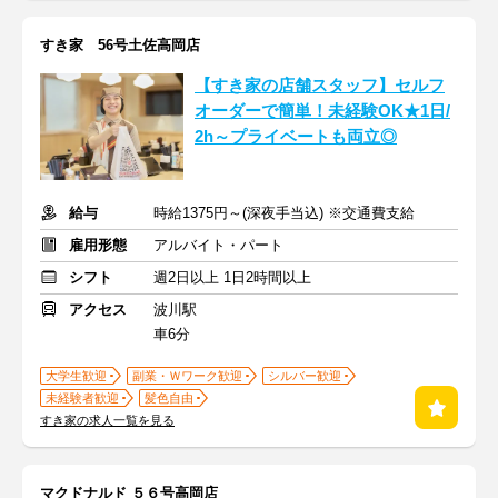
すき家 56号土佐高岡店
【すき家の店舗スタッフ】セルフ
オーダーで簡単！未経験OK★1日/
2h～プライベートも両立◎
給与
時給1375円～(深夜手当込) ※交通費支給
雇用形態
アルバイト・パート
シフト
週2日以上 1日2時間以上
アクセス
波川駅
車6分
大学生歓迎
副業・Ｗワーク歓迎
シルバー歓迎
未経験者歓迎
髪色自由
すき家の求人一覧を見る
マクドナルド ５６号高岡店