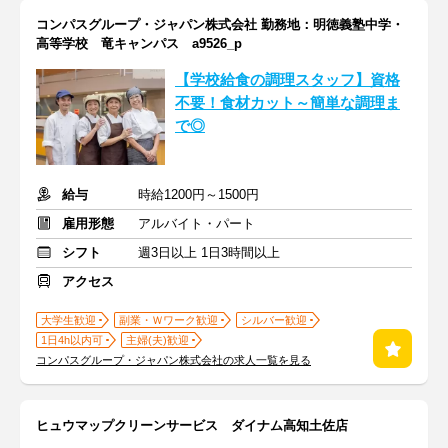
コンパスグループ・ジャパン株式会社 勤務地：明徳義塾中学・
高等学校 竜キャンパス a9526_p
【学校給食の調理スタッフ】資格
不要！食材カット～簡単な調理ま
で◎
給与
時給1200円～1500円
雇用形態
アルバイト・パート
シフト
週3日以上 1日3時間以上
アクセス
大学生歓迎
副業・Ｗワーク歓迎
シルバー歓迎
1日4h以内可
主婦(夫)歓迎
コンパスグループ・ジャパン株式会社の求人一覧を見る
ヒュウマップクリーンサービス ダイナム高知土佐店