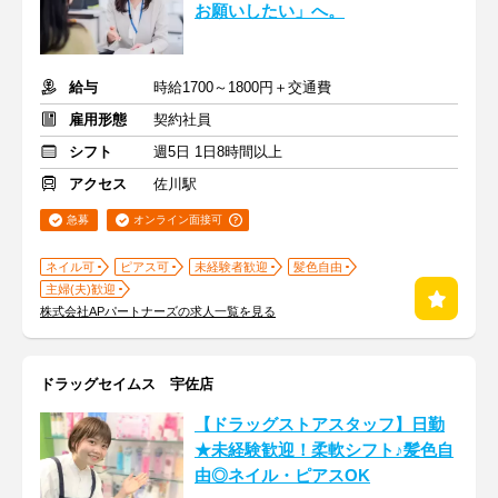
お願いしたい」へ。
給与
時給1700～1800円＋交通費
雇用形態
契約社員
シフト
週5日 1日8時間以上
アクセス
佐川駅
急募
オンライン面接可
ネイル可
ピアス可
未経験者歓迎
髪色自由
主婦(夫)歓迎
株式会社APパートナーズの求人一覧を見る
ドラッグセイムス 宇佐店
【ドラッグストアスタッフ】日勤
★未経験歓迎！柔軟シフト♪髪色自
由◎ネイル・ピアスOK