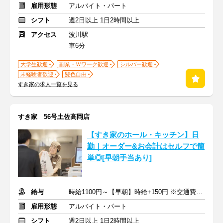
雇用形態
アルバイト・パート
シフト
週2日以上 1日2時間以上
アクセス
波川駅
車6分
大学生歓迎
副業・Ｗワーク歓迎
シルバー歓迎
未経験者歓迎
髪色自由
すき家の求人一覧を見る
すき家 56号土佐高岡店
【すき家のホール・キッチン】日
勤｜オーダー&お会計はセルフで簡
単◎[早朝手当あり]
給与
時給1100円～【早朝】時給+150円 ※交通費支給
雇用形態
アルバイト・パート
シフト
週2日以上 1日2時間以上