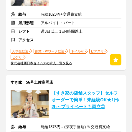
給与
時給1023円+交通費支給
雇用形態
アルバイト・パート
シフト
週3日以上 1日4時間以上
アクセス
大学生歓迎
副業・Ｗワーク歓迎
ネイル可
ピアス可
ヒゲ可
株式会社西日本セイムスの求人一覧を見る
すき家 56号土佐高岡店
【すき家の店舗スタッフ】セルフ
オーダーで簡単！未経験OK★1日/
2h～プライベートも両立◎
給与
時給1375円～(深夜手当込) ※交通費支給