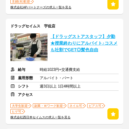
主婦(夫)歓迎
株式会社APパートナーズの求人一覧を見る
ドラッグセイムス 宇佐店
【ドラッグストアスタッフ】夕勤
★授業終わりにアルバイト♪コスメ
も社割でGET◎髪色自由
給与
時給1023円+交通費支給
雇用形態
アルバイト・パート
シフト
週3日以上 1日4時間以上
アクセス
大学生歓迎
副業・Ｗワーク歓迎
ネイル可
ピアス可
ヒゲ可
株式会社西日本セイムスの求人一覧を見る