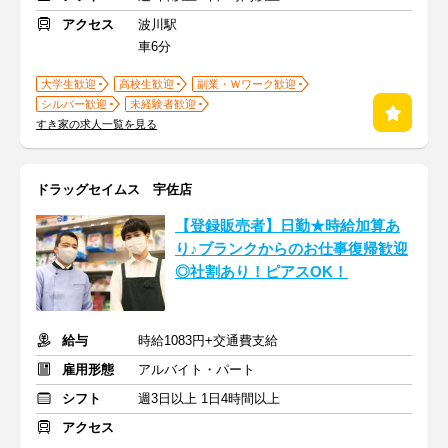
アクセス
波川駅
車6分
大学生歓迎
高校生歓迎
副業・Ｗワーク歓迎
シルバー歓迎
未経験者歓迎
すき家の求人一覧を見る
ドラッグセイムス 宇佐店
【登録販売者】日勤★時給加算あ
り♪ブランクからのお仕事復帰歓迎
◎社割あり！ピアスOK！
給与
時給1083円+交通費支給
雇用形態
アルバイト・パート
シフト
週3日以上 1日4時間以上
アクセス