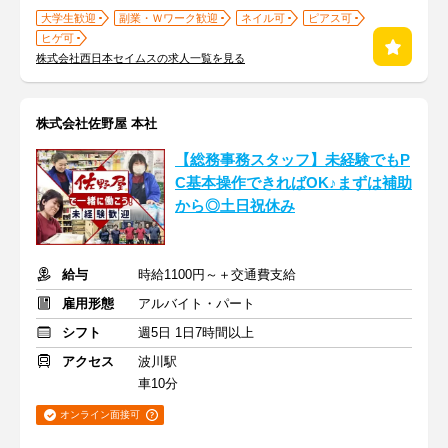
大学生歓迎
副業・Ｗワーク歓迎
ネイル可
ピアス可
ヒゲ可
株式会社西日本セイムスの求人一覧を見る
株式会社佐野屋 本社
【総務事務スタッフ】未経験でもP
C基本操作できればOK♪まずは補助
から◎土日祝休み
給与
時給1100円～＋交通費支給
雇用形態
アルバイト・パート
シフト
週5日 1日7時間以上
アクセス
波川駅
車10分
オンライン面接可