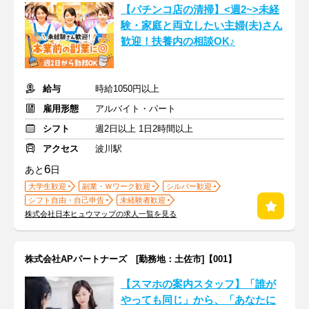
【パチンコ店の清掃】<週2~>未経
験・家庭と両立したい主婦(夫)さん
歓迎！扶養内の相談OK♪
給与
時給1050円以上
雇用形態
アルバイト・パート
シフト
週2日以上 1日2時間以上
アクセス
波川駅
6
あと
日
大学生歓迎
副業・Ｗワーク歓迎
シルバー歓迎
シフト自由・自己申告
未経験者歓迎
株式会社日本ヒュウマップの求人一覧を見る
株式会社APパートナーズ [勤務地：土佐市]【001】
【スマホの案内スタッフ】「誰が
やっても同じ」から、「あなたに