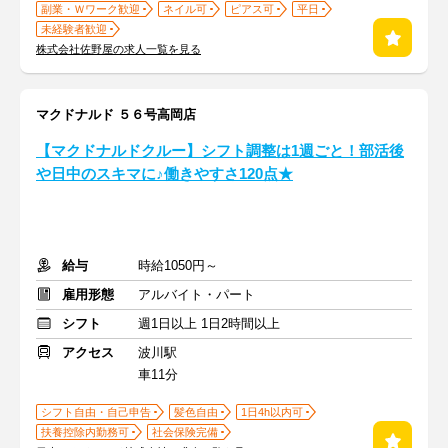
副業・Ｗワーク歓迎
ネイル可
ピアス可
平日
未経験者歓迎
株式会社佐野屋の求人一覧を見る
マクドナルド ５６号高岡店
【マクドナルドクルー】シフト調整は1週ごと！部活後
や日中のスキマに♪働きやすさ120点★
給与
時給1050円～
雇用形態
アルバイト・パート
シフト
週1日以上 1日2時間以上
アクセス
波川駅
車11分
シフト自由・自己申告
髪色自由
1日4h以内可
扶養控除内勤務可
社会保険完備