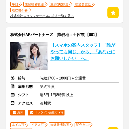
平日
未経験者歓迎
主婦(夫)歓迎
交通費支給
履歴書不要
株式会社スタッフサービスの求人一覧を見る
株式会社APパートナーズ [勤務地：土佐市]【001】
【スマホの案内スタッフ】「誰が
やっても同じ」から、「あなたに
お願いしたい」へ。
給与
時給1700～1800円＋交通費
雇用形態
契約社員
シフト
週5日 1日8時間以上
アクセス
波川駅
急募
オンライン面接可
ネイル可
ピアス可
未経験者歓迎
髪色自由