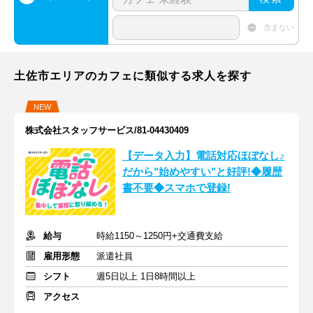
含まない
土佐市エリアのカフェに類似する求人を探す
NEW
株式会社スタッフサービス/81-04430409
【データ入力】電話対応ほぼなし♪
だから"始めやすい"と好評!◆履歴
書不要◆スマホで登録!
給与
時給1150～1250円+交通費支給
雇用形態
派遣社員
シフト
週5日以上 1日8時間以上
アクセス