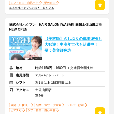
シフト自由・自己申告
髪色自由
株式会社ハクブンの求人一覧を見る
株式会社ハクブン HAIR SALON IWASAKI 高知土佐山田店※
NEW OPEN
【美容師】久しぶりの職場復帰も
大歓迎！中高年世代も活躍中！
要：美容師免許
給与
時給1150円～1600円 ＋交通費全額支給
雇用形態
アルバイト・パート
シフト
週1日以上 1日3時間以上
アクセス
土佐山田駅
車4分
単発（1日OK）
副業・Ｗワーク歓迎
シルバー歓迎
ピアス可
シフト自由・自己申告