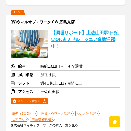
NEW
(株)ウィルオブ・ワーク CW 広島支店
【調理サポート】土佐山田駅!日払
いOK★ミドル・シニア多数活躍
中！
給与
時給1311円～ ＋交通費
雇用形態
派遣社員
シフト
週4日以上 1日7時間以上
アクセス
土佐山田駅
オンライン面接可
単発（1日OK）
副業・Ｗワーク歓迎
シルバー歓迎
ピアス可
未経験者歓迎
株式会社ウィルオブ・ワークの求人一覧を見る