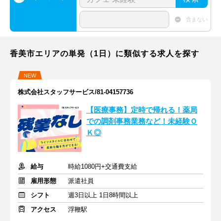
含まない
香美市エリアの単発（1日）に類似する求人を探す
NEW
株式会社スタッフサービス/81-04157736
【医療事務】定時で帰れる！薬局
での調剤事務業務など！未経験Ｏ
Ｋ◎
給与
時給1080円+交通費支給
雇用形態
派遣社員
シフト
週3日以上 1日8時間以上
アクセス
浮鞭駅