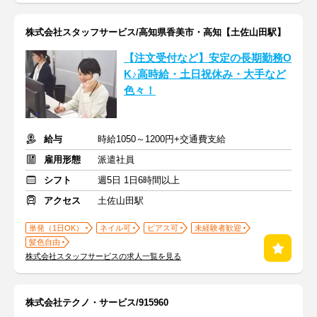
株式会社スタッフサービス/高知県香美市・高知【土佐山田駅】
【注文受付など】安定の長期勤務O
K♪高時給・土日祝休み・大手など
色々！
給与
時給1050～1200円+交通費支給
雇用形態
派遣社員
シフト
週5日 1日6時間以上
アクセス
土佐山田駅
単発（1日OK）
ネイル可
ピアス可
未経験者歓迎
髪色自由
株式会社スタッフサービスの求人一覧を見る
株式会社テクノ・サービス/915960