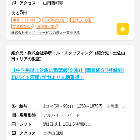
アクセス
山田西町駅
5
あと
日
単発（1日OK）
未経験者歓迎
主婦(夫)歓迎
交通費支給
履歴書不要
株式会社テクノ・サービスの求人一覧を見る
紹介元：株式会社学研エル・スタッフィング（紹介先：土佐山
田エリアの教室）
【中学生以上対象の塾講師(文系)】[職業紹介][登録制]
初バイト応援♪学力より人柄重視！
給与
1コマ(60～90分)：1250～1875円 ※教室・指導内容・対象による
雇用形態
アルバイト・パート
シフト
週1日以上 1日1.5時間以上
アクセス
土佐山田駅