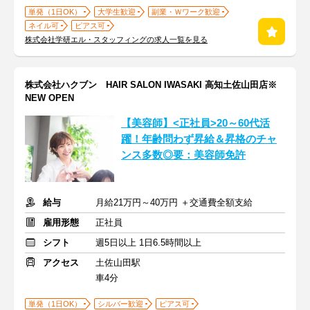
単発（1日OK）
大学生歓迎
副業・Ｗワーク歓迎
ネイル可
ピアス可
株式会社学研エル・スタッフィングの求人一覧を見る
株式会社ハクブン HAIR SALON IWASAKI 高知土佐山田店※
NEW OPEN
【美容師】<正社員>20～60代活
躍！年齢問わず昇給＆昇格のチャ
ンス多数◎要：美容師免許
給与
月給21万円～40万円 ＋交通費全額支給
雇用形態
正社員
シフト
週5日以上 1日6.5時間以上
アクセス
土佐山田駅
車4分
単発（1日OK）
シルバー歓迎
ピアス可