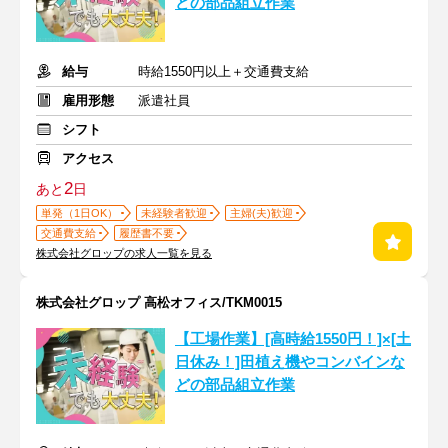
どの部品組立作業
給与
時給1550円以上＋交通費支給
雇用形態
派遣社員
シフト
アクセス
2
あと
日
単発（1日OK）
未経験者歓迎
主婦(夫)歓迎
交通費支給
履歴書不要
株式会社グロップの求人一覧を見る
株式会社グロップ 高松オフィス/TKM0015
【工場作業】[高時給1550円！]×[土
日休み！]田植え機やコンバインな
どの部品組立作業