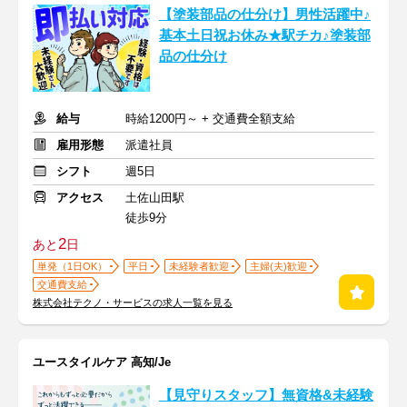
【塗装部品の仕分け】男性活躍中♪
基本土日祝お休み★駅チカ♪塗装部
品の仕分け
給与
時給1200円～ + 交通費全額支給
雇用形態
派遣社員
シフト
週5日
アクセス
土佐山田駅
徒歩9分
2
あと
日
単発（1日OK）
平日
未経験者歓迎
主婦(夫)歓迎
交通費支給
株式会社テクノ・サービスの求人一覧を見る
ユースタイルケア 高知/Je
【見守りスタッフ】無資格&未経験