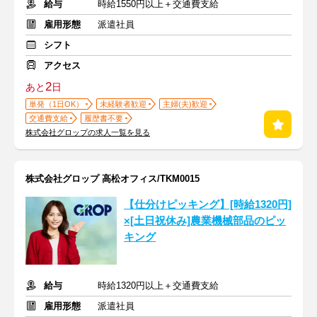
給与
時給1550円以上＋交通費支給
雇用形態
派遣社員
シフト
アクセス
2
あと
日
単発（1日OK）
未経験者歓迎
主婦(夫)歓迎
交通費支給
履歴書不要
株式会社グロップの求人一覧を見る
株式会社グロップ 高松オフィス/TKM0015
【仕分けピッキング】[時給1320円]
×[土日祝休み]農業機械部品のピッ
キング
給与
時給1320円以上＋交通費支給
雇用形態
派遣社員