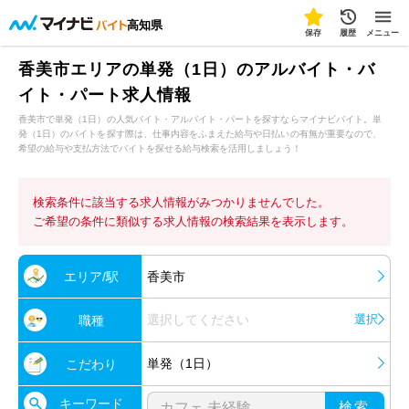
高知県
保存
履歴
メニュー
香美市エリアの単発（1日）のアルバイト・バ
イト・パート求人情報
香美市で単発（1日）の人気バイト・アルバイト・パートを探すならマイナビバイト。単
発（1日）のバイトを探す際は、仕事内容をふまえた給与や日払いの有無が重要なので、
希望の給与や支払方法でバイトを探せる給与検索を活用しましょう！
検索条件に該当する求人情報がみつかりませんでした。
ご希望の条件に類似する求人情報の検索結果を表示します。
エリア/駅
香美市
選択してください
選択
職種
単発（1日）
こだわり
キーワード
検索