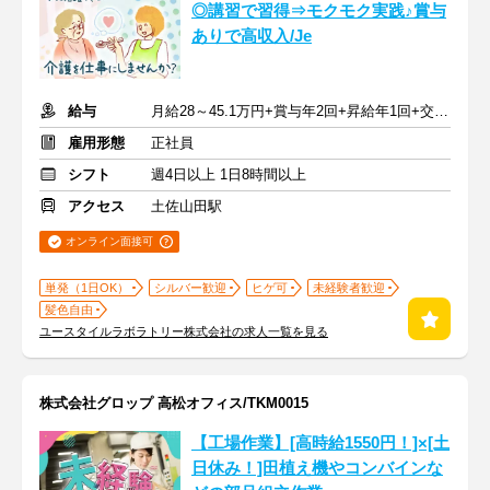
◎講習で習得⇒モクモク実践♪賞与
ありで高収入/Je
給与
月給28～45.1万円+賞与年2回+昇給年1回+交通費全額
雇用形態
正社員
シフト
週4日以上 1日8時間以上
アクセス
土佐山田駅
オンライン面接可
単発（1日OK）
シルバー歓迎
ヒゲ可
未経験者歓迎
髪色自由
ユースタイルラボラトリー株式会社の求人一覧を見る
株式会社グロップ 高松オフィス/TKM0015
【工場作業】[高時給1550円！]×[土
日休み！]田植え機やコンバインな