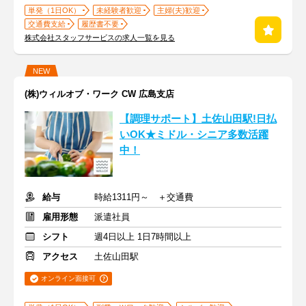
単発（1日OK）
未経験者歓迎
主婦(夫)歓迎
交通費支給
履歴書不要
株式会社スタッフサービスの求人一覧を見る
NEW
(株)ウィルオブ・ワーク CW 広島支店
【調理サポート】土佐山田駅!日払
いOK★ミドル・シニア多数活躍
中！
給与
時給1311円～ ＋交通費
雇用形態
派遣社員
シフト
週4日以上 1日7時間以上
アクセス
土佐山田駅
オンライン面接可