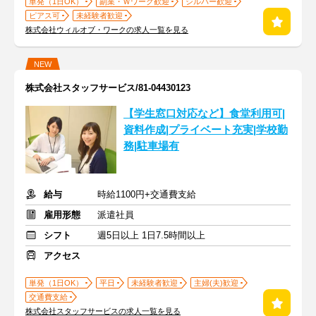
単発（1日OK）
副業・Ｗワーク歓迎
シルバー歓迎
ピアス可
未経験者歓迎
株式会社ウィルオブ・ワークの求人一覧を見る
NEW
株式会社スタッフサービス/81-04430123
【学生窓口対応など】食堂利用可|
資料作成|プライベート充実|学校勤
務|駐車場有
給与
時給1100円+交通費支給
雇用形態
派遣社員
シフト
週5日以上 1日7.5時間以上
アクセス
単発（1日OK）
平日
未経験者歓迎
主婦(夫)歓迎
交通費支給
株式会社スタッフサービスの求人一覧を見る