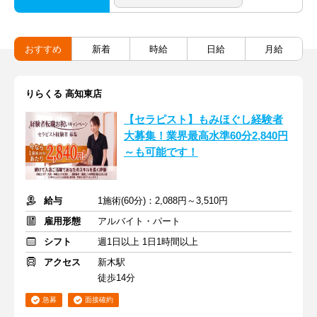
おすすめ
新着
時給
日給
月給
りらくる 高知東店
【セラピスト】もみほぐし経験者
大募集！業界最高水準60分2,840円
～も可能です！
給与
1施術(60分)：2,088円～3,510円
雇用形態
アルバイト・パート
シフト
週1日以上 1日1時間以上
アクセス
新木駅
徒歩14分
急募
面接確約