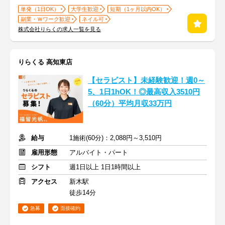
単発（1日OK）
大学生歓迎
短期（1ヶ月以内OK）
副業・Ｗワーク歓迎
ネイル可
株式会社りらくの求人一覧を見る
りらくる 高知東店
【セラピスト】未経験歓迎！週0～
5、1日1hOK！◎最高収入3510円
（60分）平均月収33万円
給与
1施術(60分)：2,088円～3,510円
雇用形態
アルバイト・パート
シフト
週1日以上 1日1時間以上
アクセス
新木駅
徒歩14分
急募
面接確約