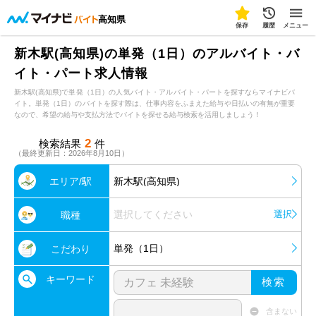
高知県
保存
履歴
メニュー
新木駅(高知県)の単発（1日）のアルバイト・バ
イト・パート求人情報
新木駅(高知県)で単発（1日）の人気バイト・アルバイト・パートを探すならマイナビバ
イト。単発（1日）のバイトを探す際は、仕事内容をふまえた給与や日払いの有無が重要
なので、希望の給与や支払方法でバイトを探せる給与検索を活用しましょう！
2
検索結果
件
（最終更新日：2026年8月10日）
エリア/駅
新木駅(高知県)
選択してください
選択
職種
単発（1日）
こだわり
キーワード
検索
含まない