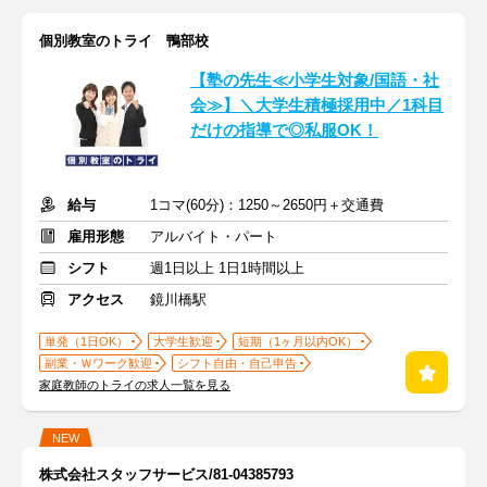
個別教室のトライ 鴨部校
【塾の先生≪小学生対象/国語・社
会≫】＼大学生積極採用中／1科目
だけの指導で◎私服OK！
給与
1コマ(60分)：1250～2650円＋交通費
雇用形態
アルバイト・パート
シフト
週1日以上 1日1時間以上
アクセス
鏡川橋駅
単発（1日OK）
大学生歓迎
短期（1ヶ月以内OK）
副業・Ｗワーク歓迎
シフト自由・自己申告
家庭教師のトライの求人一覧を見る
NEW
株式会社スタッフサービス/81-04385793