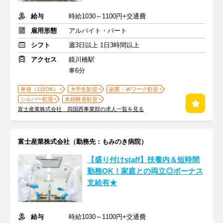
給与
時給1030～1100円+交通費
雇用形態
アルバイト・パート
シフト
週3日以上 1日3時間以上
アクセス
鏡川橋駅
車6分
単発（1日OK）
大学生歓迎
副業・Ｗワーク歓迎
シルバー歓迎
未経験者歓迎
富士産業株式会社 四国西事業部の求人一覧を見る
富士産業株式会社（勤務先：もみのき病院）
【盛り付けstaff】扶養内＆短時間
勤務OK！家庭との両立◎ボーナス
支給有★
給与
時給1030～1100円+交通費