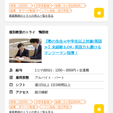
単発（1日OK）
大学生歓迎
短期（1ヶ月以内OK）
副業・Ｗワーク歓迎
シフト自由・自己申告
家庭教師のトライの求人一覧を見る
個別教室のトライ 鴨部校
【塾の先生≪中学生以上対象/英語
≫】未経験もOK♪英語力も磨ける
マンツーマン指導！
給与
1コマ(60分)：1250～2650円＋交通費
雇用形態
アルバイト・パート
シフト
週1日以上 1日1時間以上
アクセス
鏡川橋駅
単発（1日OK）
大学生歓迎
短期（1ヶ月以内OK）
副業・Ｗワーク歓迎
シフト自由・自己申告
家庭教師のトライの求人一覧を見る