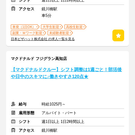
シフト
週1日以上 1日2時間以上
アクセス
鏡川橋駅
車5分
単発（1日OK）
大学生歓迎
高校生歓迎
副業・Ｗワーク歓迎
未経験者歓迎
日本ピザハット株式会社 の求人一覧を見る
マクドナルド フジグラン高知店
【マクドナルドクルー】シフト調整は1週ごと！部活後
や日中のスキマに♪働きやすさ120点★
給与
時給1025円～
雇用形態
アルバイト・パート
シフト
週1日以上 1日2時間以上
アクセス
鏡川橋駅