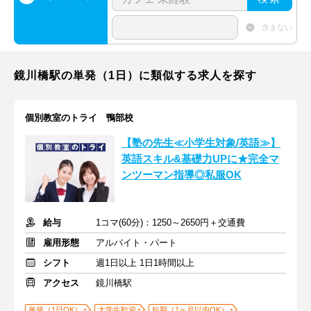
含まない
鏡川橋駅の単発（1日）に類似する求人を探す
個別教室のトライ 鴨部校
【塾の先生≪小学生対象/英語≫】
英語スキル&基礎力UPに★完全マ
ンツーマン指導◎私服OK
給与
1コマ(60分)：1250～2650円＋交通費
雇用形態
アルバイト・パート
シフト
週1日以上 1日1時間以上
アクセス
鏡川橋駅
単発（1日OK）
大学生歓迎
短期（1ヶ月以内OK）