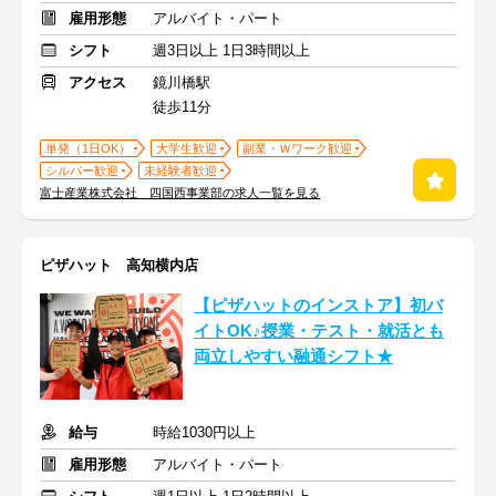
雇用形態
アルバイト・パート
シフト
週3日以上 1日3時間以上
アクセス
鏡川橋駅
徒歩11分
単発（1日OK）
大学生歓迎
副業・Ｗワーク歓迎
シルバー歓迎
未経験者歓迎
富士産業株式会社 四国西事業部の求人一覧を見る
ピザハット 高知横内店
【ピザハットのインストア】初バ
イトOK♪授業・テスト・就活とも
両立しやすい融通シフト★
給与
時給1030円以上
雇用形態
アルバイト・パート