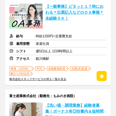
【一般事務】ピタッと１７時にお
わる＊伝票記入などのＯＡ事務＊
未経験ＯＫ！
給与
時給1150円+交通費支給
雇用形態
派遣社員
シフト
週5日以上 1日8時間以上
アクセス
鏡川橋駅
単発（1日OK）
平日
未経験者歓迎
主婦(夫)歓迎
駅から5分以内
株式会社スタッフサービスの求人一覧を見る
富士産業株式会社（勤務先：もみのき病院）
【洗い場・調理業務】経験者募
集！ボーナス有◎扶養内＆短時間