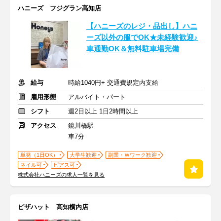
ハニーズ フジグラン高知店
【ハニーズのレジ・品出し】ハニ
ーズ以外の服でOK★未経験歓迎♪
車通勤OK＆無料駐車場完備
給与
時給1040円+ 交通費規定内支給
雇用形態
アルバイト・パート
シフト
週2日以上 1日2時間以上
アクセス
鏡川橋駅
車7分
単発（1日OK）
大学生歓迎
副業・Ｗワーク歓迎
ネイル可
ピアス可
株式会社ハニーズの求人一覧を見る
ピザハット 高知横内店