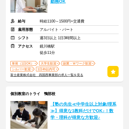
勤務OK
給与
時給1100～1500円+交通費
雇用形態
アルバイト・パート
シフト
週3日以上 1日3時間以上
アクセス
鏡川橋駅
徒歩11分
単発（1日OK）
大学生歓迎
副業・Ｗワーク歓迎
シルバー歓迎
1日4h以内可
富士産業株式会社 四国西事業部の求人一覧を見る
個別教室のトライ 鴨部校
【塾の先生≪中学生以上対象/理系
≫】得意な1教科だけでOK♪！数
学・理科が得意な方歓迎♪