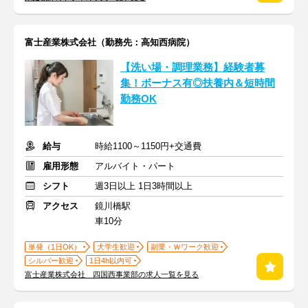
富士産業株式会社（勤務先：高知西病院）
【洗い場・調理業務】経験者募
集！ボーナス有◎扶養内＆短時間
勤務OK
給与
時給1100～1150円+交通費
雇用形態
アルバイト・パート
シフト
週3日以上 1日3時間以上
アクセス
鏡川橋駅
車10分
単発（1日OK）
大学生歓迎
副業・Ｗワーク歓迎
シルバー歓迎
1日4h以内可
富士産業株式会社 四国西事業部の求人一覧を見る