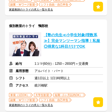
副業・Ｗワーク歓迎
シフト自由・自己申告
家庭教師のトライの求人一覧を見る
個別教室のトライ 鴨部校
【塾の先生≪小学生対象/理数系
≫】完全マンツーマン指導！私服
◎得意な1科目だけでOK
給与
1コマ(60分)：1250～2650円＋交通費
雇用形態
アルバイト・パート
シフト
週1日以上 1日1時間以上
アクセス
鏡川橋駅
単発（1日OK）
大学生歓迎
短期（1ヶ月以内OK）
副業・Ｗワーク歓迎
シフト自由・自己申告
家庭教師のトライの求人一覧を見る