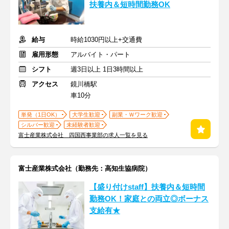
扶養内＆短時間勤務OK
給与
時給1030円以上+交通費
雇用形態
アルバイト・パート
シフト
週3日以上 1日3時間以上
アクセス
鏡川橋駅
車10分
単発（1日OK）
大学生歓迎
副業・Ｗワーク歓迎
シルバー歓迎
未経験者歓迎
富士産業株式会社 四国西事業部の求人一覧を見る
富士産業株式会社（勤務先：高知生協病院）
【盛り付けstaff】扶養内＆短時間
勤務OK！家庭との両立◎ボーナス
支給有★