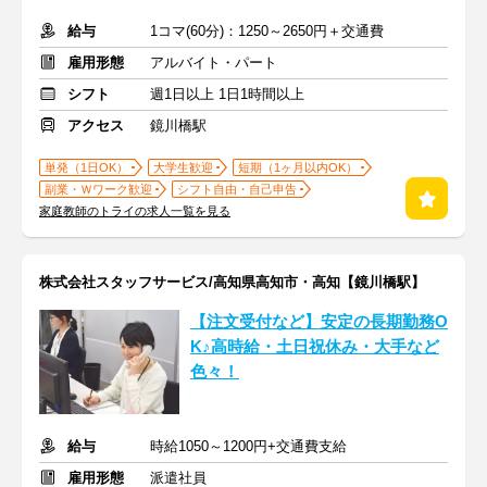
給与
1コマ(60分)：1250～2650円＋交通費
雇用形態
アルバイト・パート
シフト
週1日以上 1日1時間以上
アクセス
鏡川橋駅
単発（1日OK）
大学生歓迎
短期（1ヶ月以内OK）
副業・Ｗワーク歓迎
シフト自由・自己申告
家庭教師のトライの求人一覧を見る
株式会社スタッフサービス/高知県高知市・高知【鏡川橋駅】
【注文受付など】安定の長期勤務O
K♪高時給・土日祝休み・大手など
色々！
給与
時給1050～1200円+交通費支給
雇用形態
派遣社員