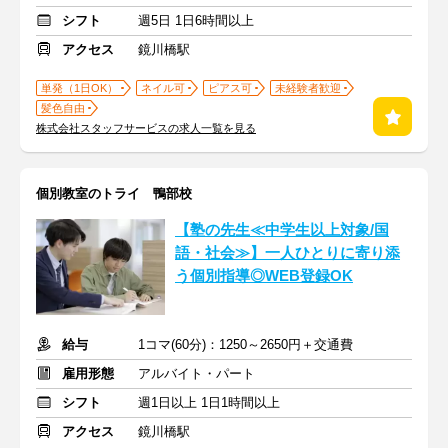
シフト
週5日 1日6時間以上
アクセス
鏡川橋駅
単発（1日OK）
ネイル可
ピアス可
未経験者歓迎
髪色自由
株式会社スタッフサービスの求人一覧を見る
個別教室のトライ 鴨部校
【塾の先生≪中学生以上対象/国
語・社会≫】一人ひとりに寄り添
う個別指導◎WEB登録OK
給与
1コマ(60分)：1250～2650円＋交通費
雇用形態
アルバイト・パート
シフト
週1日以上 1日1時間以上
アクセス
鏡川橋駅