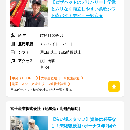
【ピザハットのデリバリー】学業
とムリなく両立しやすい柔軟シフ
ト◎バイトデビュー歓迎★
給与
時給1100円以上
雇用形態
アルバイト・パート
シフト
週1日以上 1日2時間以上
アクセス
鏡川橋駅
車5分
単発（1日OK）
大学生歓迎
高校生歓迎
副業・Ｗワーク歓迎
未経験者歓迎
日本ピザハット株式会社 の求人一覧を見る
富士産業株式会社（勤務先：高知西病院）
【洗い場スタッフ】資格は必要な
し！未経験歓迎♪ボーナス年2回☆