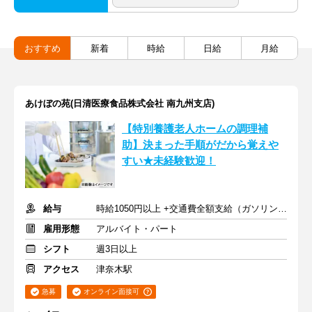
おすすめ
新着
時給
日給
月給
あけぼの苑(日清医療食品株式会社 南九州支店)
【特別養護老人ホームの調理補
助】決まった手順がだから覚えや
すい★未経験歓迎！
給与
時給1050円以上 +交通費全額支給（ガソリン代も支給）
雇用形態
アルバイト・パート
シフト
週3日以上
アクセス
津奈木駅
急募
オンライン面接可