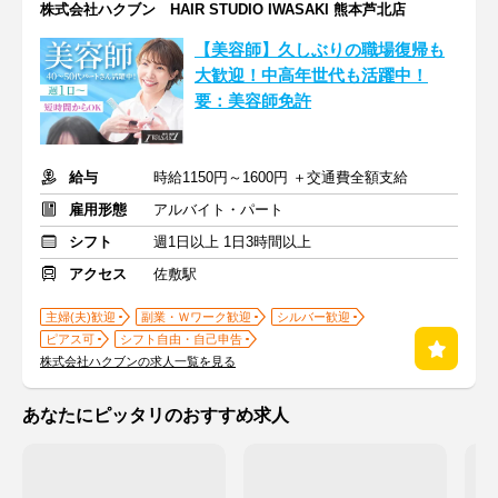
株式会社ハクブン HAIR STUDIO IWASAKI 熊本芦北店
【美容師】久しぶりの職場復帰も
大歓迎！中高年世代も活躍中！
要：美容師免許
給与
時給1150円～1600円 ＋交通費全額支給
雇用形態
アルバイト・パート
シフト
週1日以上 1日3時間以上
アクセス
佐敷駅
主婦(夫)歓迎
副業・Ｗワーク歓迎
シルバー歓迎
ピアス可
シフト自由・自己申告
株式会社ハクブンの求人一覧を見る
あなたにピッタリのおすすめ求人