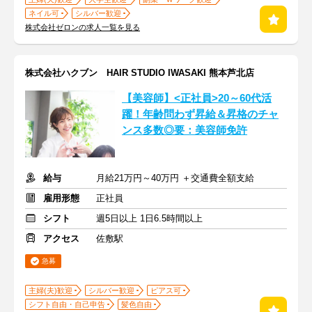
ネイル可
シルバー歓迎
株式会社ゼロンの求人一覧を見る
株式会社ハクブン HAIR STUDIO IWASAKI 熊本芦北店
【美容師】<正社員>20～60代活
躍！年齢問わず昇給＆昇格のチャ
ンス多数◎要：美容師免許
給与
月給21万円～40万円 ＋交通費全額支給
雇用形態
正社員
シフト
週5日以上 1日6.5時間以上
アクセス
佐敷駅
急募
主婦(夫)歓迎
シルバー歓迎
ピアス可
シフト自由・自己申告
髪色自由