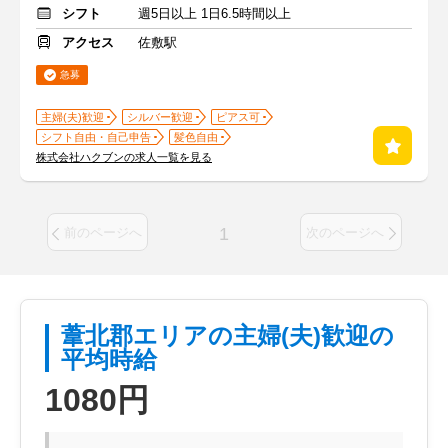
シフト
週5日以上 1日6.5時間以上
アクセス
佐敷駅
急募
主婦(夫)歓迎
シルバー歓迎
ピアス可
シフト自由・自己申告
髪色自由
株式会社ハクブンの求人一覧を見る
1
前のページへ
次のページへ
葦北郡エリアの主婦(夫)歓迎の
平均時給
1080円