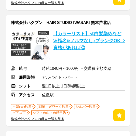
株式会社ハクブンの求人一覧を見る
株式会社ハクブン HAIR STUDIO IWASAKI 熊本芦北店
【カラーリスト】≪白髪染めなど
≫指名&ノルマなし♪ブランクOK⇒
資格があれば◎
給与
時給1040円～1600円 ＋交通費全額支給
雇用形態
アルバイト・パート
シフト
週1日以上 1日3時間以上
アクセス
佐敷駅
主婦(夫)歓迎
副業・Ｗワーク歓迎
シルバー歓迎
ピアス可
シフト自由・自己申告
株式会社ハクブンの求人一覧を見る