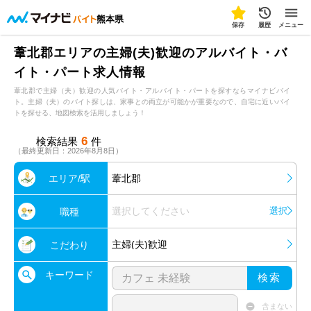
熊本県
保存
履歴
メニュー
葦北郡エリアの主婦(夫)歓迎のアルバイト・バ
イト・パート求人情報
葦北郡で主婦（夫）歓迎の人気バイト・アルバイト・パートを探すならマイナビバイ
ト。主婦（夫）のバイト探しは、家事との両立が可能かが重要なので、自宅に近いバイ
トを探せる、地図検索を活用しましょう！
6
検索結果
件
（最終更新日：2026年8月8日）
エリア/駅
葦北郡
選択してください
選択
職種
主婦(夫)歓迎
こだわり
キーワード
検索
含まない