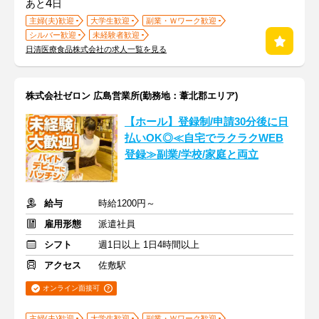
4
あと
日
主婦(夫)歓迎
大学生歓迎
副業・Ｗワーク歓迎
シルバー歓迎
未経験者歓迎
日清医療食品株式会社の求人一覧を見る
株式会社ゼロン 広島営業所(勤務地：葦北郡エリア)
【ホール】登録制/申請30分後に日
払いOK◎≪自宅でラクラクWEB
登録≫副業/学校/家庭と両立
給与
時給1200円～
雇用形態
派遣社員
シフト
週1日以上 1日4時間以上
アクセス
佐敷駅
オンライン面接可
主婦(夫)歓迎
大学生歓迎
副業・Ｗワーク歓迎