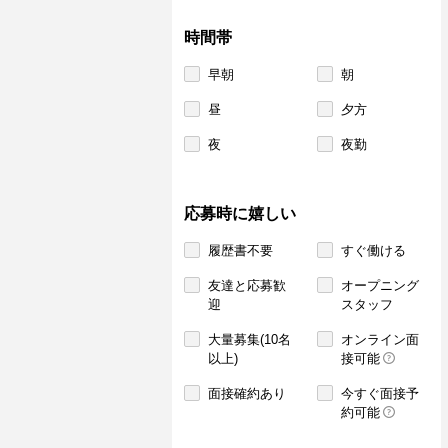
時間帯
早朝
朝
昼
夕方
夜
夜勤
応募時に嬉しい
履歴書不要
すぐ働ける
友達と応募歓
オープニング
迎
スタッフ
大量募集(10名
オンライン面
以上)
接可能
面接確約あり
今すぐ面接予
約可能