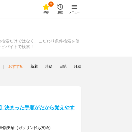
0
保存
履歴
メニュー
の検索だけではなく、こだわり条件検索を使
ナビバイトで検索！
|
おすすめ
新着
時給
日給
月給
】決まった手順がだから覚えやす
通費全額支給（ガソリン代も支給）