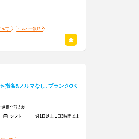
イル可
シルバー歓迎
≫指名&ノルマなし♪ブランクOK
＋交通費全額支給
シフト
週1日以上 1日3時間以上