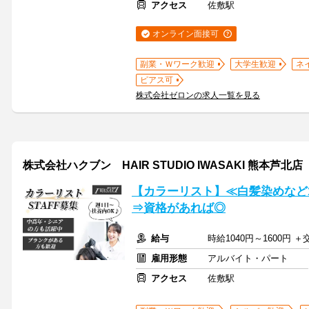
アクセス
佐敷駅
オンライン面接可
副業・Ｗワーク歓迎
大学生歓迎
ネ
ピアス可
株式会社ゼロンの求人一覧を見る
株式会社ハクブン HAIR STUDIO IWASAKI 熊本芦北店
【カラーリスト】≪白髪染めなど
⇒資格があれば◎
給与
時給1040円～1600円 
雇用形態
アルバイト・パート
アクセス
佐敷駅