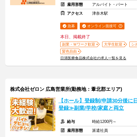
雇用形態
アルバイト・パート
アクセス
津奈木駅
急募
オンライン面接可
本日、掲載終了
副業・Ｗワーク歓迎
大学生歓迎
シ
髪色自由
日清医療食品株式会社の求人一覧を見る
株式会社ゼロン 広島営業所(勤務地：葦北郡エリア)
【ホール】登録制/申請30分後に
登録≫副業/学校/家庭と両立
給与
時給1200円～
雇用形態
派遣社員