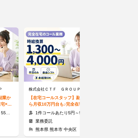
Ｐ
株式会社ＣＴＦ ＧＲＯＵＰ
副業か
【在宅コールスタッフ】副業か
【オンライン家
在宅×時
ら月収10万円台も♪完全在宅×時
≫★社会人講師
給換算1,300～4,015円★
間に60分から
000円
1件コールあたり5円～55円 ※時給換算1,300円～4,000円
1コマ(60分)
業務委託
アルバイト
熊本県 熊本市 中央区
熊本県 熊本