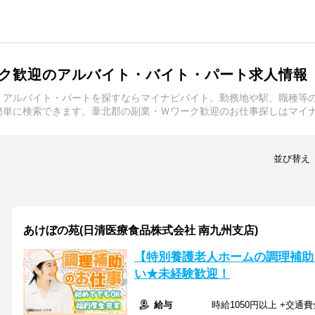
ク歓迎のアルバイト・バイト・パート求人情報
・アルバイト・パートを探すならマイナビバイト。勤務地や駅、職種等
簡単に検索できます。葦北郡の副業・Ｗワーク歓迎のお仕事探しはマイ
並び替え
あけぼの苑(日清医療食品株式会社 南九州支店)
【特別養護老人ホームの調理補助
い★未経験歓迎！
給与
時給1050円以上 +交