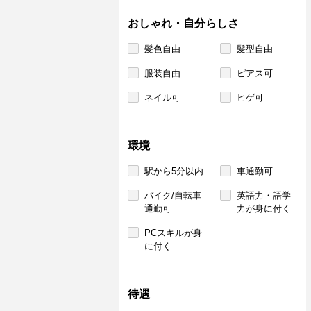
おしゃれ・自分らしさ
髪色自由
髪型自由
服装自由
ピアス可
ネイル可
ヒゲ可
環境
駅から5分以内
車通勤可
バイク/自転車
英語力・語学
通勤可
力が身に付く
PCスキルが身
に付く
待遇