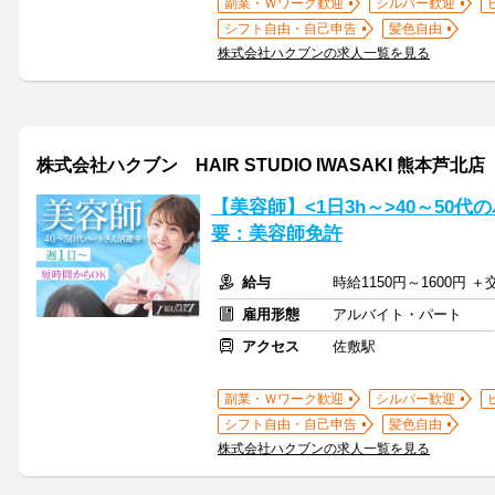
副業・Ｗワーク歓迎
シルバー歓迎
シフト自由・自己申告
髪色自由
株式会社ハクブンの求人一覧を見る
株式会社ハクブン HAIR STUDIO IWASAKI 熊本芦北店
【美容師】<1日3h～>40～50
要：美容師免許
給与
時給1150円～1600円 
雇用形態
アルバイト・パート
アクセス
佐敷駅
副業・Ｗワーク歓迎
シルバー歓迎
シフト自由・自己申告
髪色自由
株式会社ハクブンの求人一覧を見る