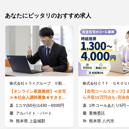
あなたにピッタリのおすすめ求人
株式会社トライグループ ※勤務地：熊本県上益城郡
株式会社ＣＴＦ ＧＲＯＵ
【オンライン家庭教師】≪在宅
【在宅コールスタッフ】
≫★社会人講師募集★すきま時
ら月収10万円台も♪完全
間に60分から指導可能◎
給換算1,300～4,014円★
1コマ(60分)1430～6930円
1件コールあたり5円～55円 ※時給換算1,300円～4,
アルバイト・パート
業務委託
熊本県 上益城郡
熊本県 八代市