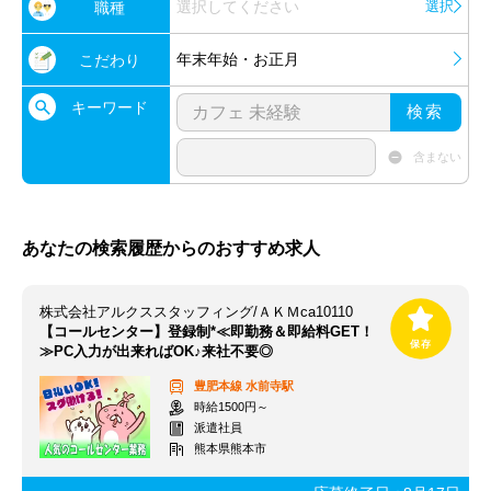
選択してください
選択
職種
年末年始・お正月
こだわり
キーワード
検索
含まない
あなたの検索履歴からのおすすめ求人
株式会社アルクススタッフィング/ＡＫＭca10110
【コールセンター】登録制*≪即勤務＆即給料GET！
≫PC入力が出来ればOK♪来社不要◎
豊肥本線
水前寺駅
時給1500円～
派遣社員
熊本県熊本市