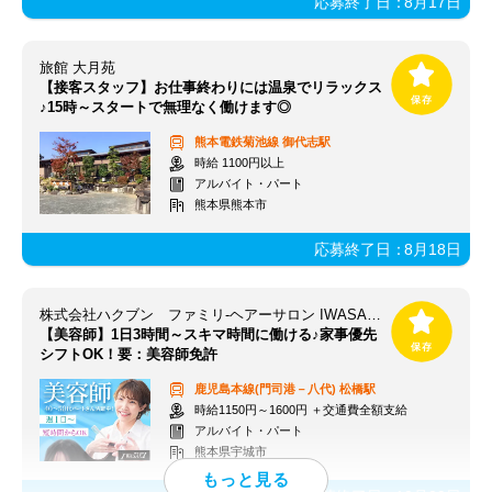
応募終了日：
8月17日
旅館 大月苑
【接客スタッフ】お仕事終わりには温泉でリラックス
♪15時～スタートで無理なく働けます◎
熊本電鉄菊池線
御代志駅
時給 1100円以上
アルバイト・パート
熊本県熊本市
応募終了日：
8月18日
株式会社ハクブン ファミリ-ヘアーサロン IWASAKI 熊本松橋店
【美容師】1日3時間～スキマ時間に働ける♪家事優先
シフトOK！要：美容師免許
鹿児島本線(門司港－八代)
松橋駅
時給1150円～1600円 ＋交通費全額支給
アルバイト・パート
熊本県宇城市