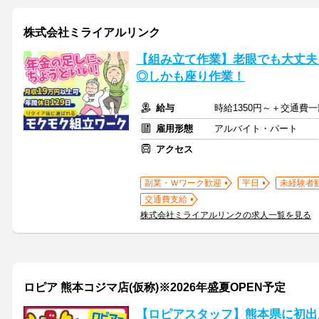
株式会社ミライアルリンク
【組み立て作業】老眼でも大丈夫
◎しかも座り作業！
給与
時給1350円～＋交通費
雇用形態
アルバイト・パート
アクセス
副業・Ｗワーク歓迎
平日
未経験者
交通費支給
株式会社ミライアルリンクの求人一覧を見る
ロピア 熊本コジマ店(仮称)※2026年盛夏OPEN予定
【ロピアスタッフ】熊本県に初出