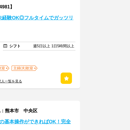
981】
未経験OK◎フルタイムでガッツリ
シフト
週5日以上 1日5時間以上
歓迎
主婦(夫)歓迎
求人一覧を見る
地：熊本市 中央区
の基本操作ができればOK！完全