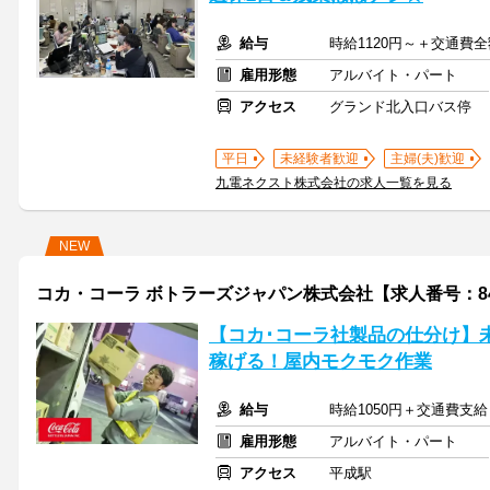
給与
時給1120円～＋交通費
雇用形態
アルバイト・パート
アクセス
グランド北入口バス停
平日
未経験者歓迎
主婦(夫)歓迎
九電ネクスト株式会社の求人一覧を見る
NEW
コカ・コーラ ボトラーズジャパン株式会社【求人番号：84
【コカ･コーラ社製品の仕分け】
稼げる！屋内モクモク作業
給与
時給1050円＋交通費支給
雇用形態
アルバイト・パート
アクセス
平成駅