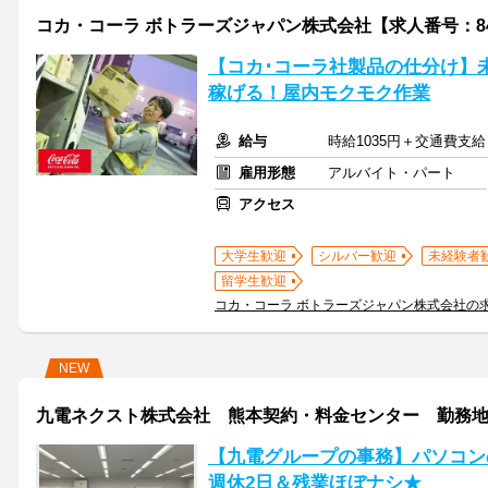
コカ・コーラ ボトラーズジャパン株式会社【求人番号：84
【コカ･コーラ社製品の仕分け】
稼げる！屋内モクモク作業
給与
時給1035円＋交通費支給
雇用形態
アルバイト・パート
アクセス
大学生歓迎
シルバー歓迎
未経験者
留学生歓迎
コカ・コーラ ボトラーズジャパン株式会社の
NEW
九電ネクスト株式会社 熊本契約・料金センター 勤務
【九電グループの事務】パソコン
週休2日＆残業ほぼナシ★