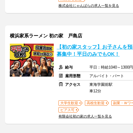
株式会社じゃんぱらの求人一覧を見る
横浜家系ラーメン 初の家 戸島店
【初の家スタッフ】お子さんを預
募集中！平日のみでもOK！
給与
平日：時給1040～1300
雇用形態
アルバイト・パート
アクセス
東海学園前駅
車12分
大学生歓迎
高校生歓迎
副業・Ｗワ
ピアス可
有限会社初の家の求人一覧を見る