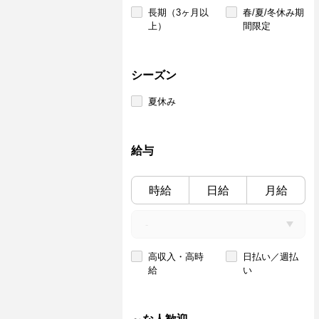
長期（3ヶ月以
春/夏/冬休み期
上）
間限定
シーズン
夏休み
給与
時給
日給
月給
高収入・高時
日払い／週払
給
い