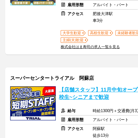
雇用形態
アルバイト・パート
アクセス
肥後大津駅
車3分
大学生歓迎
高校生歓迎
未経験者歓
主婦(夫)歓迎
株式会社はま寿司の求人一覧を見る
スーパーセンタートライアル 阿蘇店
【店舗スタッフ】11月中旬オープ
校生~シニアまで歓迎
給与
時給1300円＋交通費(月3
雇用形態
アルバイト・パート
アクセス
阿蘇駅
徒歩13分