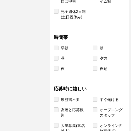
自己申告
イム制
完全週休2日制
(土日祝休み)
時間帯
早朝
朝
昼
夕方
夜
夜勤
応募時に嬉しい
履歴書不要
すぐ働ける
友達と応募歓
オープニング
迎
スタッフ
大量募集(10名
オンライン面