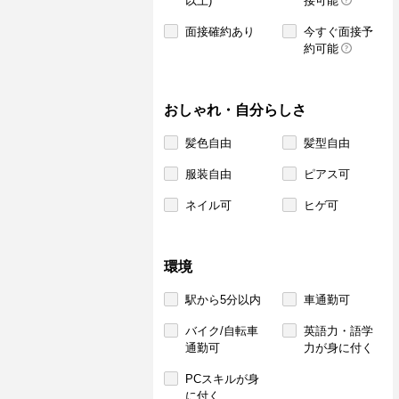
以上)
接可能
面接確約あり
今すぐ面接予
約可能
おしゃれ・自分らしさ
髪色自由
髪型自由
服装自由
ピアス可
ネイル可
ヒゲ可
環境
駅から5分以内
車通勤可
バイク/自転車
英語力・語学
通勤可
力が身に付く
PCスキルが身
に付く