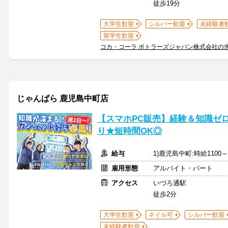
徒歩19分
大学生歓迎
シルバー歓迎
未経験者
留学生歓迎
コカ・コーラ ボトラーズジャパン株式会社の
じゃんぱら 鹿児島中町店
【スマホPC販売】経験＆知識ゼ
り★短時間OK◎
給与
1)鹿児島中町:時給1100～
雇用形態
アルバイト・パート
アクセス
いづろ通駅
徒歩2分
大学生歓迎
ネイル可
シルバー歓迎
未経験者歓迎