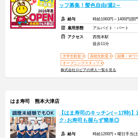
ッフ募集！髪色自由/週2～
給与
時給1060円～1400円
雇用形態
アルバイト・パート
アクセス
西熊本駅
徒歩11分
大学生歓迎
高校生歓迎
副業・Ｗワ
オープニングスタッフ
株式会社ロピアの求人一覧を見る
はま寿司 熊本大津店
【はま寿司のキッチン(～17時)】
ク♪お寿司も握らず簡単◎
給与
時給1200円＋曜日手当(土