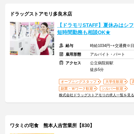
ドラッグストアモリ多良木店
【ドラモリSTAFF】夏休みはシ
短時間勤務も相談OK★
給与
時給1034円~+交通費※
雇用形態
アルバイト・パート
アクセス
公立病院前駅
徒歩5分
オープニングスタッフ
大学生歓迎
副業・Ｗワーク歓迎
シルバー歓迎
株式会社ドラッグストアモリの求人一覧を見
ワタミの宅食 熊本人吉営業所【830】