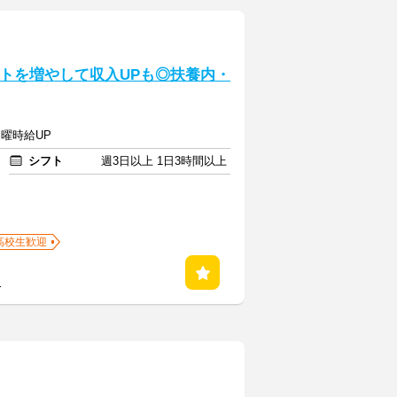
フトを増やして収入UPも◎扶養内・
日曜時給UP
シフト
週3日以上 1日3時間以上
高校生歓迎
る