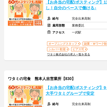
【お弁当の宅配/ポスティング】13
し！自分のペースで働ける♪
給与
完全出来高制
雇用形態
業務委託
アクセス
一武駅
オープニングスタッフ
副業・Ｗワーク歓
シルバー歓迎
ピアス可
ワタミ株式会社の求人一覧を見る
ワタミの宅食 熊本人吉営業所【830】
【お弁当の宅配/ポスティング】9～
大手ワタミグループで安定
給与
完全出来高制