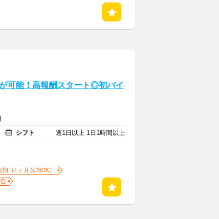
が可能！高報酬スタート◎初バイ
円
シフト
週1日以上 1日1時間以上
短期（1ヶ月以内OK）
告