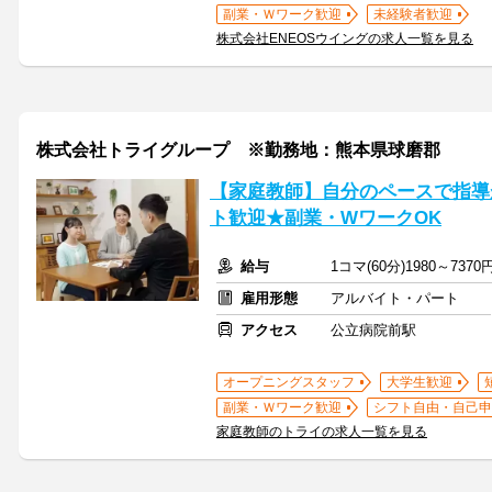
副業・Ｗワーク歓迎
未経験者歓迎
株式会社ENEOSウイングの求人一覧を見る
株式会社トライグループ ※勤務地：熊本県球磨郡
【家庭教師】自分のペースで指導
ト歓迎★副業・WワークOK
給与
1コマ(60分)1980～7370
雇用形態
アルバイト・パート
アクセス
公立病院前駅
オープニングスタッフ
大学生歓迎
副業・Ｗワーク歓迎
シフト自由・自己申
家庭教師のトライの求人一覧を見る