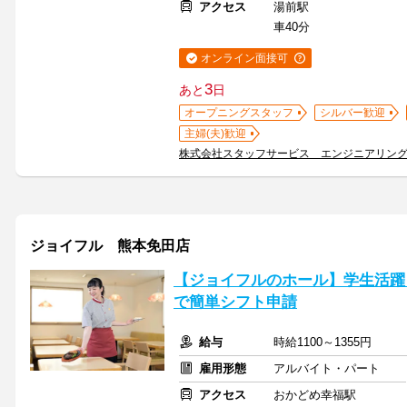
アクセス
湯前駅
車40分
オンライン面接可
3
あと
日
オープニングスタッフ
シルバー歓迎
主婦(夫)歓迎
株式会社スタッフサービス エンジニアリン
ジョイフル 熊本免田店
【ジョイフルのホール】学生活躍
で簡単シフト申請
給与
時給1100～1355円
雇用形態
アルバイト・パート
アクセス
おかどめ幸福駅