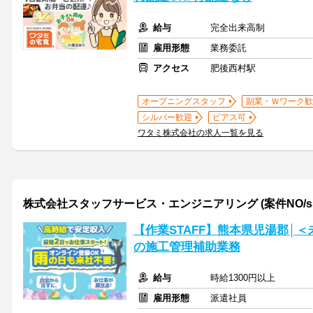
給与
完全出来高制
雇用形態
業務委託
アクセス
肥後西村駅
オープニングスタッフ
副業・Ｗワーク歓
シルバー歓迎
ピアス可
ワタミ株式会社の求人一覧を見る
株式会社スタッフサービス・エンジニアリング (案件NO/sse
【作業STAFF】熊本県児湯郡│
の施工管理補助業務
給与
時給1300円以上
雇用形態
派遣社員