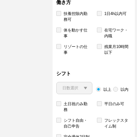
働き方
扶養控除内勤
1日4h以内可
務可
体を動かす仕
在宅ワーク・
事
内職
リゾートの仕
残業月10時間
事
以下
シフト
以上
以内
土日祝のみ勤
平日のみ可
務
シフト自由・
フレックスタ
自己申告
イム制
完全週休2日制