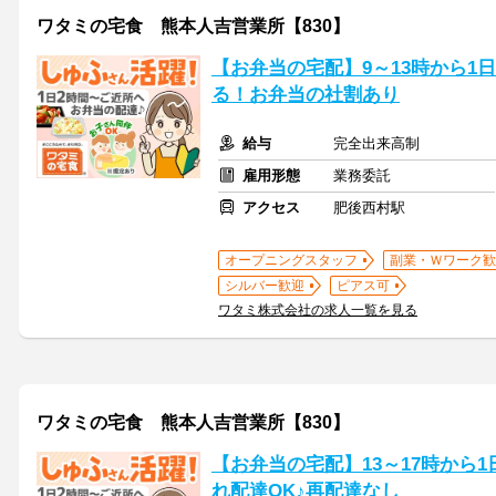
ワタミの宅食 熊本人吉営業所【830】
【お弁当の宅配】9～13時から1
る！お弁当の社割あり
給与
完全出来高制
雇用形態
業務委託
アクセス
肥後西村駅
オープニングスタッフ
副業・Ｗワーク歓
シルバー歓迎
ピアス可
ワタミ株式会社の求人一覧を見る
ワタミの宅食 熊本人吉営業所【830】
【お弁当の宅配】13～17時から
れ配達OK♪再配達なし