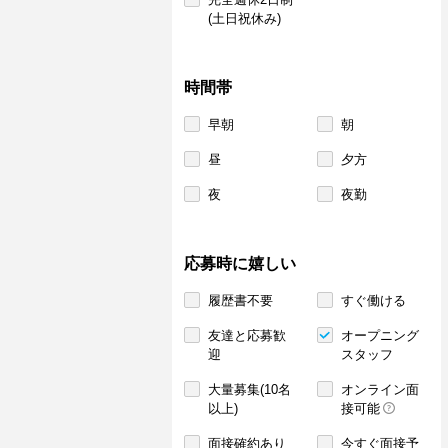
(土日祝休み)
時間帯
早朝
朝
昼
夕方
夜
夜勤
応募時に嬉しい
履歴書不要
すぐ働ける
友達と応募歓
オープニング
迎
スタッフ
大量募集(10名
オンライン面
以上)
接可能
面接確約あり
今すぐ面接予