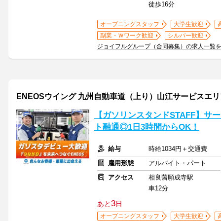
徒歩16分
オープニングスタッフ
大学生歓迎
副業・Ｗワーク歓迎
シルバー歓迎
ジョイフルグループ（合同募集）の求人一覧
ENEOSウイング 九州自動車道（上り）山江サービスエ
【ガソリンスタンドSTAFF】サ
ト融通◎1日3時間からOK！
給与
時給1034円＋交通費
雇用形態
アルバイト・パート
アクセス
相良藩願成寺駅
車12分
3
あと
日
オープニングスタッフ
大学生歓迎