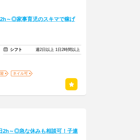
日2h～◎家事育児のスキマで稼げ
シフト
週2日以上 1日2時間以上
迎
ネイル可
1日2h～◎急な休みも相談可！子連