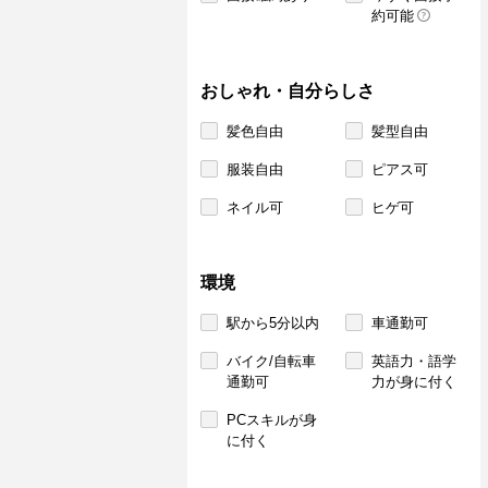
約可能
おしゃれ・自分らしさ
髪色自由
髪型自由
服装自由
ピアス可
ネイル可
ヒゲ可
環境
駅から5分以内
車通勤可
バイク/自転車
英語力・語学
通勤可
力が身に付く
PCスキルが身
に付く