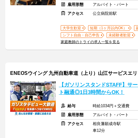
雇用形態
アルバイト・パート
アクセス
公立病院前駅
大学生歓迎
短期（1ヶ月以内OK）
シフト自由・自己申告
未経験者歓迎
家庭教師のトライの求人一覧を見る
ENEOSウイング 九州自動車道（上り）山江サービスエ
【ガソリンスタンドSTAFF】サ
ト融通◎1日3時間からOK！
給与
時給1034円＋交通費
雇用形態
アルバイト・パート
アクセス
相良藩願成寺駅
車12分