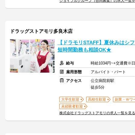
ジョイフルグループ（合同募集）の求人一覧
ドラッグストアモリ多良木店
【ドラモリSTAFF】夏休みはシ
短時間勤務も相談OK★
給与
時給1034円~+交通費※
雇用形態
アルバイト・パート
アクセス
公立病院前駅
徒歩5分
大学生歓迎
高校生歓迎
副業・Ｗワ
未経験者歓迎
株式会社ドラッグストアモリの求人一覧を見