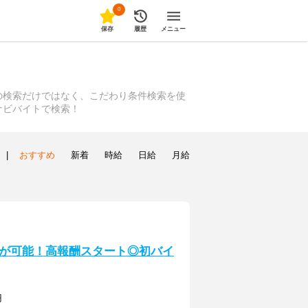
0
保存
履歴
メニュー
の検索だけではなく、こだわり条件検索を使
ナビバイトで検索！
|
おすすめ
新着
時給
日給
月給
が可能！高報酬スタート◎初バイ
円