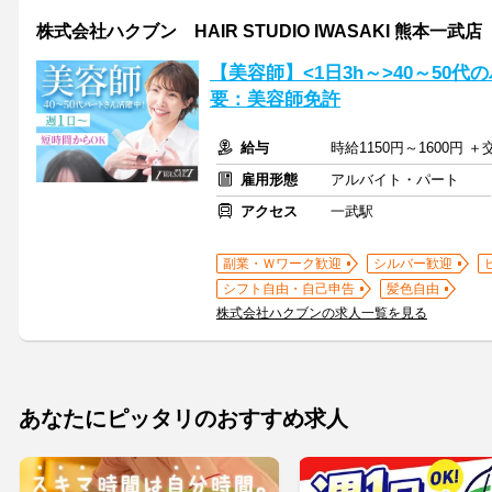
株式会社ハクブン HAIR STUDIO IWASAKI 熊本一武店
【美容師】<1日3h～>40～50
要：美容師免許
給与
時給1150円～1600円 
雇用形態
アルバイト・パート
アクセス
一武駅
副業・Ｗワーク歓迎
シルバー歓迎
シフト自由・自己申告
髪色自由
株式会社ハクブンの求人一覧を見る
あなたにピッタリのおすすめ求人