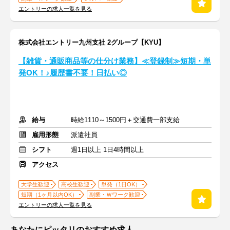
エントリーの求人一覧を見る
株式会社エントリー九州支社 2グループ【KYU】
【雑貨・通販商品等の仕分け業務】≪登録制≫短期・単
発OK！♪履歴書不要！日払い◎
給与
時給1110～1500円＋交通費一部支給
雇用形態
派遣社員
シフト
週1日以上 1日4時間以上
アクセス
大学生歓迎
高校生歓迎
単発（1日OK）
短期（1ヶ月以内OK）
副業・Ｗワーク歓迎
エントリーの求人一覧を見る
あなたにピッタリのおすすめ求人