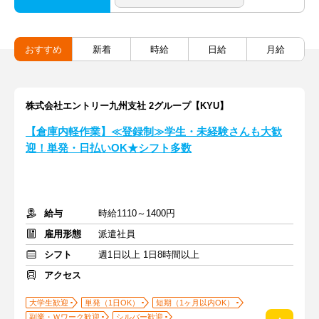
おすすめ
新着
時給
日給
月給
株式会社エントリー九州支社 2グループ【KYU】
【倉庫内軽作業】≪登録制≫学生・未経験さんも大歓
迎！単発・日払いOK★シフト多数
給与
時給1110～1400円
雇用形態
派遣社員
シフト
週1日以上 1日8時間以上
アクセス
大学生歓迎
単発（1日OK）
短期（1ヶ月以内OK）
副業・Ｗワーク歓迎
シルバー歓迎