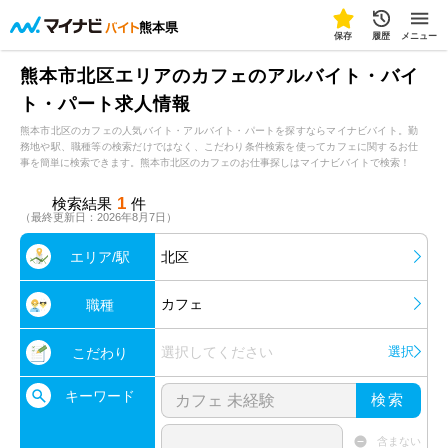
熊本県
保存
履歴
メニュー
熊本市北区エリアのカフェのアルバイト・バイ
ト・パート求人情報
熊本市北区のカフェの人気バイト・アルバイト・パートを探すならマイナビバイト。勤
務地や駅、職種等の検索だけではなく、こだわり条件検索を使ってカフェに関するお仕
事を簡単に検索できます。熊本市北区のカフェのお仕事探しはマイナビバイトで検索！
1
検索結果
件
（最終更新日：2026年8月7日）
エリア/駅
北区
カフェ
職種
選択してください
選択
こだわり
キーワード
検索
含まない