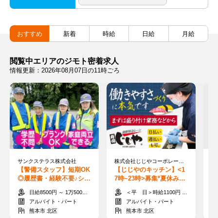
おすすめ
新着
時給
日給
月給
閲覧中エリアのジモト密着求人
情報更新：2026年08月07日の11時ごろ
サンクステラス株式会社
株式会社じじやコーポレーション
【警備スタッフ】短期OK
【じじやのキッチン】<1
【
◎履歴書・経験不要♪シニ
7時~23時>募集*夏休み限
土
ア多数活躍中！暑さ対策
定も★お財布に優しい新
さ
日給8500円 ～ 1万500円 ＋ 交通費支給
＜平 日＞時給1100円 ＜土日祝＞時給1150円
で夏でも快適☆
制度：日払いOK
休
アルバイト・パート
アルバイト・パート
熊本市 北区
熊本市 北区