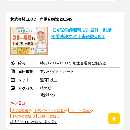
株式会社LEOC 向陽台病院/201545
【病院の調理補助】盛付・配膳・
食器洗浄など！未経験OK！
給与
時給1200～1400円 別途交通費全額支給
雇用形態
アルバイト・パート
シフト
週5日以上
アクセス
植木駅
徒歩16分
2
あと
日
大学生歓迎
副業・Ｗワーク歓迎
シルバー歓迎
未経験者歓迎
主婦(夫)歓迎
株式会社LEOCの求人一覧を見る