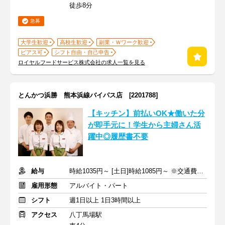
徒歩8分
急募
大学生歓迎
高校生歓迎
副業・Ｗワーク歓迎
ピアス可
シフト自由・自己申告
ロイヤルフードサービス株式会社の求人一覧を見る
とんかつ浜勝 熊本浜線バイパス店 [2201788]
【キッチン】前払いOK★働いた分
が即手元に！学生から主婦さん活
躍中◎履歴書不要
給与
時給1035円～ [土日]時給1085円～ ※交通費全額支給
雇用形態
アルバイト・パート
シフト
週1日以上 1日3時間以上
アクセス
八丁馬場駅