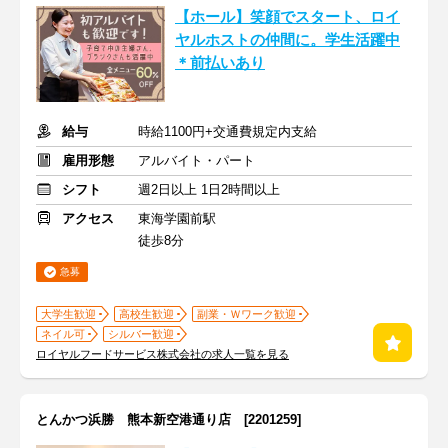
【ホール】笑顔でスタート、ロイ
ヤルホストの仲間に。学生活躍中
＊前払いあり
給与
時給1100円+交通費規定内支給
雇用形態
アルバイト・パート
シフト
週2日以上 1日2時間以上
アクセス
東海学園前駅
徒歩8分
急募
大学生歓迎
高校生歓迎
副業・Ｗワーク歓迎
ネイル可
シルバー歓迎
ロイヤルフードサービス株式会社の求人一覧を見る
とんかつ浜勝 熊本新空港通り店 [2201259]