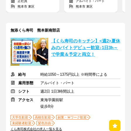
正社員
アルバイト・パート
熊本市 東区
熊本市 東区
無添くら寿司 熊本新南部店
【くら寿司のキッチン】<週2>夏休
みのバイトデビュー歓迎♪1日3h～
で学業＆予定と両立！
給与
時給1050～1375円以上 ※時間帯による
雇用形態
アルバイト・パート
シフト
週2日 1日3時間以上
アクセス
東海学園前駅
徒歩8分
大学生歓迎
高校生歓迎
副業・Ｗワーク歓迎
未経験者歓迎
髪色自由
くら寿司株式会社の求人一覧を見る