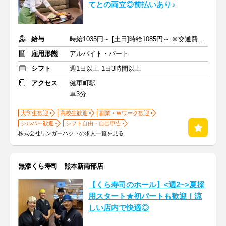
てとの両立◎前払いあり♪
給与
時給1035円～ [土日]時給1085円～ ※交通費全額支給
雇用形態
アルバイト・パート
シフト
週1日以上 1日3時間以上
アクセス
健軍町駅
車3分
大学生歓迎
高校生歓迎
副業・Ｗワーク歓迎
シルバー歓迎
シフト自由・自己申告
株式会社リンガーハットの求人一覧を見る
無添くら寿司 熊本新南部店
【くら寿司のホール】<週2~>夏採
用スタート★初パートも歓迎！涼
しい店内で快適◎