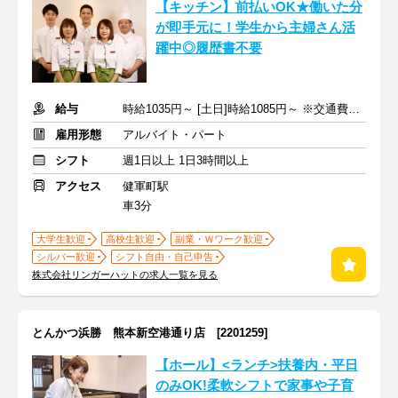
【キッチン】前払いOK★働いた分
が即手元に！学生から主婦さん活
躍中◎履歴書不要
給与
時給1035円～ [土日]時給1085円～ ※交通費全額支給
雇用形態
アルバイト・パート
シフト
週1日以上 1日3時間以上
アクセス
健軍町駅
車3分
大学生歓迎
高校生歓迎
副業・Ｗワーク歓迎
シルバー歓迎
シフト自由・自己申告
株式会社リンガーハットの求人一覧を見る
とんかつ浜勝 熊本新空港通り店 [2201259]
【ホール】<ランチ>扶養内・平日
のみOK!柔軟シフトで家事や子育