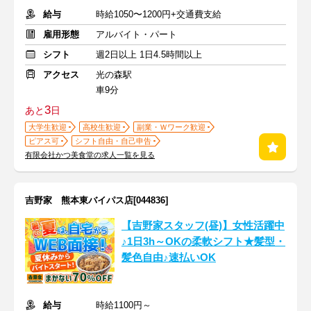
給与
時給1050〜1200円+交通費支給
雇用形態
アルバイト・パート
シフト
週2日以上 1日4.5時間以上
アクセス
光の森駅
車9分
3
あと
日
大学生歓迎
高校生歓迎
副業・Ｗワーク歓迎
ピアス可
シフト自由・自己申告
有限会社かつ美食堂の求人一覧を見る
吉野家 熊本東バイパス店[044836]
【吉野家スタッフ(昼)】女性活躍中
♪1日3h～OKの柔軟シフト★髪型・
髪色自由♪速払いOK
給与
時給1100円～