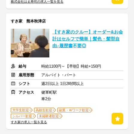
株式会社はま寿司の求人一覧を見る
すき家 熊本秋津店
【すき家のクルー】オーダー&お会
計はセルフで簡単｜髪色・髪型自
由♪履歴書不要◎
給与
時給1100円～【早朝】時給+150円
雇用形態
アルバイト・パート
シフト
週2日以上 1日2時間以上
アクセス
健軍町駅
車2分
大学生歓迎
高校生歓迎
副業・Ｗワーク歓迎
シルバー歓迎
未経験者歓迎
すき家の求人一覧を見る