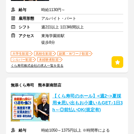
給与
時給1130円～
雇用形態
アルバイト・パート
シフト
週2日以上 1日3時間以上
アクセス
東海学園前駅
徒歩8分
大学生歓迎
高校生歓迎
副業・Ｗワーク歓迎
シルバー歓迎
未経験者歓迎
くら寿司株式会社の求人一覧を見る
無添くら寿司 熊本新南部店
【くら寿司のホール】<週2~>夏採
用★思い出もお小遣いもGET♪1日3
h～◎前払いOK(規定有)
給与
時給1050～1375円以上 ※時間帯による