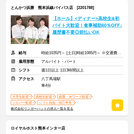
とんかつ浜勝 熊本浜線バイパス店 [2201788]
【ホール】<ディナー>高校生&初
バイト大歓迎！食事補助60％OFF♪
履歴書不要◎前払いOK
給与
時給1035円～ [土日]時給1085円～ ※交通費全額支給
雇用形態
アルバイト・パート
シフト
週1日以上 1日3時間以上
アクセス
八丁馬場駅
車4分
大学生歓迎
高校生歓迎
副業・Ｗワーク歓迎
シルバー歓迎
シフト自由・自己申告
株式会社リンガーハットの求人一覧を見る
ロイヤルホスト熊本インター店