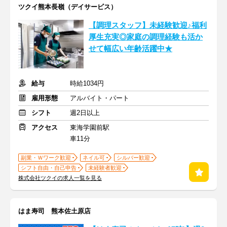
ツクイ熊本長嶺（デイサービス）
【調理スタッフ】未経験歓迎♪福利
厚生充実◎家庭の調理経験も活か
せて幅広い年齢活躍中★
給与
時給1034円
雇用形態
アルバイト・パート
シフト
週2日以上
アクセス
東海学園前駅
車11分
副業・Ｗワーク歓迎
ネイル可
シルバー歓迎
シフト自由・自己申告
未経験者歓迎
株式会社ツクイの求人一覧を見る
はま寿司 熊本佐土原店