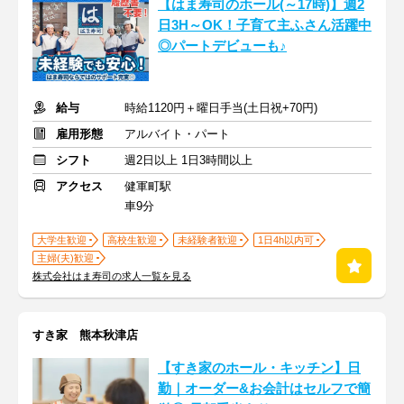
【はま寿司のホール(～17時)】週2
日3H～OK！子育て主ふさん活躍中
◎パートデビューも♪
給与
時給1120円＋曜日手当(土日祝+70円)
雇用形態
アルバイト・パート
シフト
週2日以上 1日3時間以上
アクセス
健軍町駅
車9分
大学生歓迎
高校生歓迎
未経験者歓迎
1日4h以内可
主婦(夫)歓迎
株式会社はま寿司の求人一覧を見る
すき家 熊本秋津店
【すき家のホール・キッチン】日
勤｜オーダー&お会計はセルフで簡