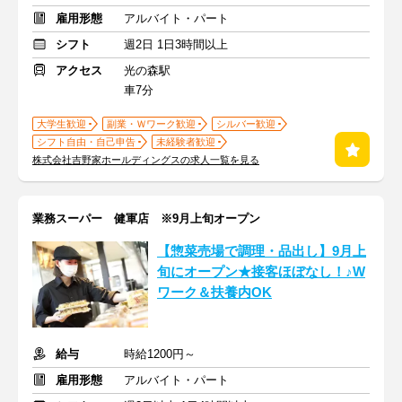
雇用形態
アルバイト・パート
シフト
週2日 1日3時間以上
アクセス
光の森駅
車7分
大学生歓迎
副業・Ｗワーク歓迎
シルバー歓迎
シフト自由・自己申告
未経験者歓迎
株式会社吉野家ホールディングスの求人一覧を見る
業務スーパー 健軍店 ※9月上旬オープン
【惣菜売場で調理・品出し】9月上
旬にオープン★接客ほぼなし！♪W
ワーク＆扶養内OK
給与
時給1200円～
雇用形態
アルバイト・パート