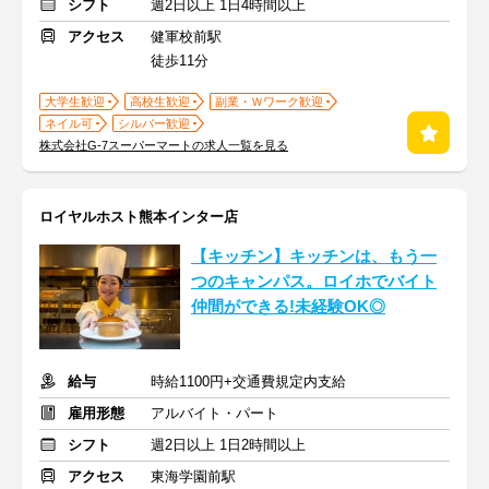
シフト
週2日以上 1日4時間以上
アクセス
健軍校前駅
徒歩11分
大学生歓迎
高校生歓迎
副業・Ｗワーク歓迎
ネイル可
シルバー歓迎
株式会社G-7スーパーマートの求人一覧を見る
ロイヤルホスト熊本インター店
【キッチン】キッチンは、もう一
つのキャンパス。ロイホでバイト
仲間ができる!未経験OK◎
給与
時給1100円+交通費規定内支給
雇用形態
アルバイト・パート
シフト
週2日以上 1日2時間以上
アクセス
東海学園前駅