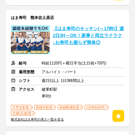
はま寿司 熊本佐土原店
【はま寿司のキッチン(～17時)】週
2日3H～OK！家事と両立ラクラク
♪お寿司も握らず簡単◎
給与
時給1120円＋曜日手当(土日祝+70円)
雇用形態
アルバイト・パート
シフト
週2日以上 1日3時間以上
アクセス
健軍町駅
車9分
大学生歓迎
高校生歓迎
未経験者歓迎
1日4h以内可
主婦(夫)歓迎
株式会社はま寿司の求人一覧を見る