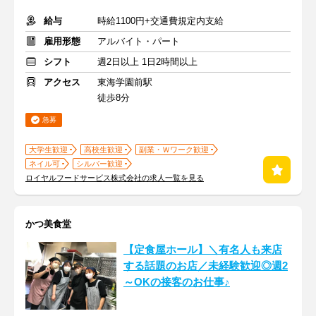
給与
時給1100円+交通費規定内支給
雇用形態
アルバイト・パート
シフト
週2日以上 1日2時間以上
アクセス
東海学園前駅
徒歩8分
急募
大学生歓迎
高校生歓迎
副業・Ｗワーク歓迎
ネイル可
シルバー歓迎
ロイヤルフードサービス株式会社の求人一覧を見る
かつ美食堂
【定食屋ホール】＼有名人も来店
する話題のお店／未経験歓迎◎週2
～OKの接客のお仕事♪