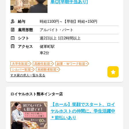
単◎[早朝手当あり]
給与
時給1100円～【早朝】時給+150円
雇用形態
アルバイト・パート
シフト
週2日以上 1日2時間以上
アクセス
健軍町駅
車2分
大学生歓迎
高校生歓迎
副業・Ｗワーク歓迎
シルバー歓迎
未経験者歓迎
すき家の求人一覧を見る
ロイヤルホスト熊本インター店
【ホール】笑顔でスタート、ロイ
ヤルホストの仲間に。学生活躍中
＊前払いあり