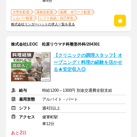
車4分
大学生歓迎
高校生歓迎
副業・Ｗワーク歓迎
シルバー歓迎
シフト自由・自己申告
株式会社リンガーハットの求人一覧を見る
株式会社LEOC 松原リウマチ科整形外科/204301
【クリニックの調理スタッフ】オ
ープニング！料理の経験を活かせ
る★安定収入◎
給与
時給1200～1300円 別途交通費全額支給
雇用形態
アルバイト・パート
シフト
週4日以上
アクセス
健軍町駅
車12分
2
あと
日