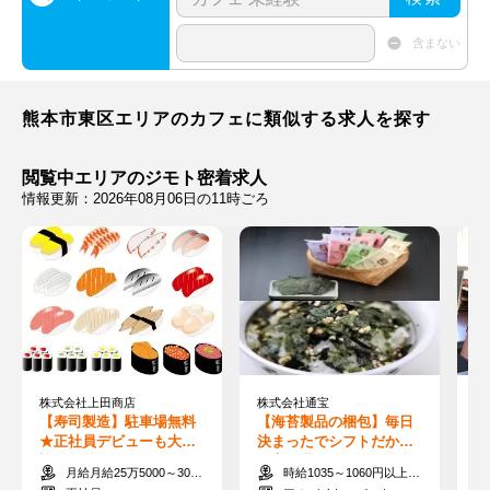
含まない
熊本市東区エリアのカフェに類似する求人を探す
閲覧中エリアのジモト密着求人
情報更新：2026年08月06日の11時ごろ
株式会社上田商店
株式会社通宝
有
【寿司製造】駐車場無料
【海苔製品の梱包】毎日
【
★正社員デビューも大歓
決まったでシフトだから
人
迎☆15時には終了◎
子育て世代が多数活躍中♪
／
月給月給25万5000～30万円+交通費一部支給
時給1035～1060円以上+交通費規定支給
の