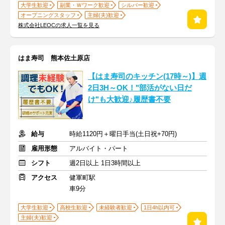
大学生歓迎
副業・Ｗワーク歓迎
シルバー歓迎
オープニングスタッフ
主婦(夫)歓迎
株式会社LEOCの求人一覧を見る
はま寿司 熊本佐土原店
【はま寿司のキッチン(17時～)】週
2日3H～OK！"部活がない日だ
け"も大歓迎♪履歴書不要
給与
時給1120円＋曜日手当(土日祝+70円)
雇用形態
アルバイト・パート
シフト
週2日以上 1日3時間以上
アクセス
健軍町駅
車9分
大学生歓迎
高校生歓迎
未経験者歓迎
1日4h以内可
主婦(夫)歓迎