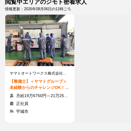
閲覧中エリアのジモト密着求人
情報更新：2026年08月06日の11時ごろ
ヤマトオートワークス株式会社熊本工場
【整備士】＜ヤマトグループ＞
未経験からのチャレンジOK！資
格取得制度あり！見学だけも◎
月給19万6750円～21万250円+交通費+各種手当
正社員
宇城市