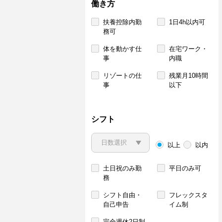
働き方
扶養控除内勤
1日4h以内可
務可
体を動かす仕
在宅ワーク・
事
内職
リゾートの仕
残業月10時間
事
以下
シフト
以上
以内
土日祝のみ勤
平日のみ可
務
シフト自由・
フレックスタ
自己申告
イム制
完全週休2日制