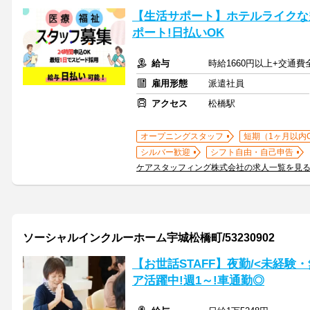
【生活サポート】ホテルライクな
ポート!日払いOK
給与
時給1660円以上+交通費
雇用形態
派遣社員
アクセス
松橋駅
オープニングスタッフ
短期（1ヶ月以内
シルバー歓迎
シフト自由・自己申告
ケアスタッフィング株式会社の求人一覧を見
ソーシャルインクルーホーム宇城松橋町/53230902
【お世話STAFF】夜勤/<未経験
ア活躍中!週1～!車通勤◎