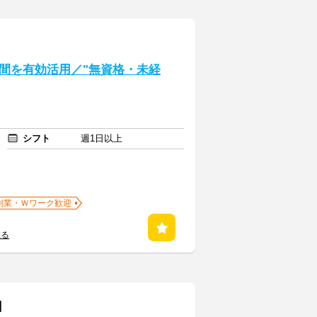
間を有効活用／"無資格・未経
シフト
週1日以上
副業・Ｗワーク歓迎
見る
】