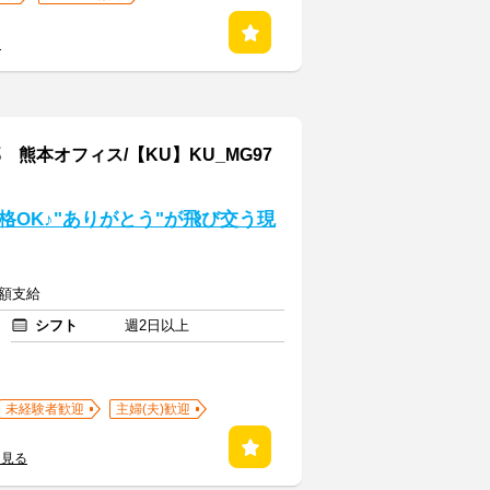
る
本オフィス/【KU】KU_MG97
OK♪"ありがとう"が飛び交う現
全額支給
シフト
週2日以上
未経験者歓迎
主婦(夫)歓迎
を見る