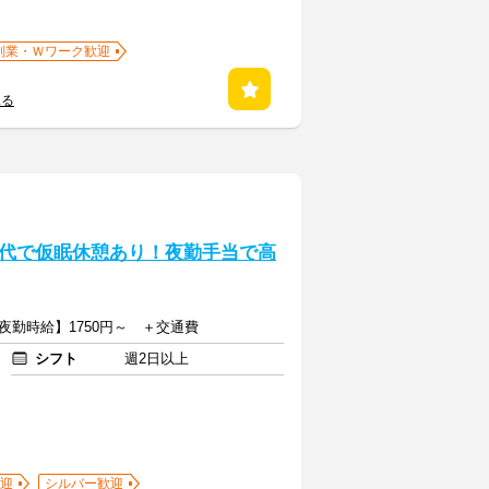
副業・Ｗワーク歓迎
見る
代で仮眠休憩あり！夜勤手当で高
【夜勤時給】1750円～ ＋交通費
シフト
週2日以上
迎
シルバー歓迎