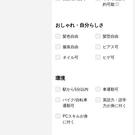
約可能
おしゃれ・自分らしさ
髪色自由
髪型自由
服装自由
ピアス可
ネイル可
ヒゲ可
環境
駅から5分以内
車通勤可
バイク/自転車
英語力・語学
通勤可
力が身に付く
PCスキルが身
に付く