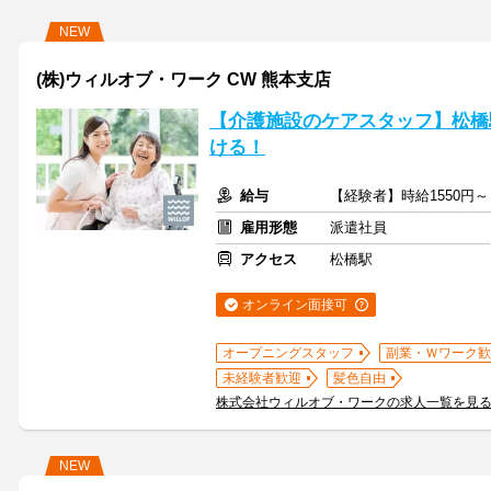
NEW
(株)ウィルオブ・ワーク CW 熊本支店
【介護施設のケアスタッフ】松橋
ける！
給与
【経験者】時給1550円
雇用形態
派遣社員
アクセス
松橋駅
オンライン面接可
オープニングスタッフ
副業・Ｗワーク歓
未経験者歓迎
髪色自由
株式会社ウィルオブ・ワークの求人一覧を見
NEW