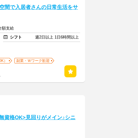
空間で入居者さんの日常生活をサ
全額支給
シフト
週2日以上 1日6時間以上
OK）
副業・Ｗワーク歓迎
る
・無資格OK>見回りがメイン♪シニ