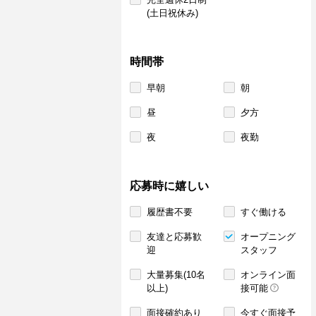
(土日祝休み)
時間帯
早朝
朝
昼
夕方
夜
夜勤
応募時に嬉しい
履歴書不要
すぐ働ける
友達と応募歓
オープニング
迎
スタッフ
大量募集(10名
オンライン面
以上)
接可能
面接確約あり
今すぐ面接予