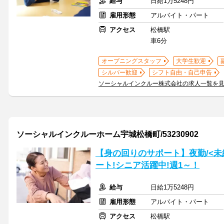
給与
日給1万5248円
雇用形態
アルバイト・パート
アクセス
松橋駅
車6分
オープニングスタッフ
大学生歓迎
シルバー歓迎
シフト自由・自己申告
ソーシャルインクルー株式会社の求人一覧を
ソーシャルインクルーホーム宇城松橋町/53230902
【身の回りのサポート】夜勤/<未
ート!シニア活躍中!週1～！
給与
日給1万5248円
雇用形態
アルバイト・パート
アクセス
松橋駅