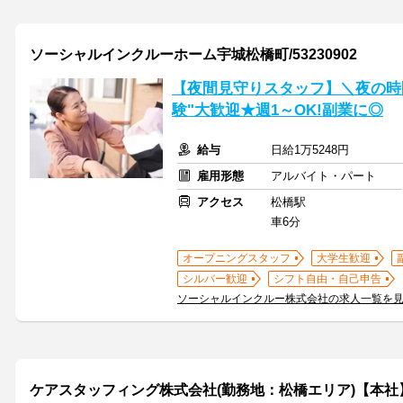
ソーシャルインクルーホーム宇城松橋町/53230902
【夜間見守りスタッフ】＼夜の時
験"大歓迎★週1～OK!副業に◎
給与
日給1万5248円
雇用形態
アルバイト・パート
アクセス
松橋駅
車6分
オープニングスタッフ
大学生歓迎
シルバー歓迎
シフト自由・自己申告
ソーシャルインクルー株式会社の求人一覧を
ケアスタッフィング株式会社(勤務地：松橋エリア)【本社