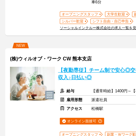
車6分
オープニングスタッフ
大学生歓迎
シルバー歓迎
シフト自由・自己申告
ソーシャルインクルー株式会社の求人一覧を
NEW
(株)ウィルオブ・ワーク CW 熊本支店
【夜勤専従】チーム制で安心◎交
収入♪日払い◎
給与
【通常時給】1400円～
雇用形態
派遣社員
アクセス
松橋駅
オンライン面接可
オープニングスタッフ
副業・Ｗワーク歓