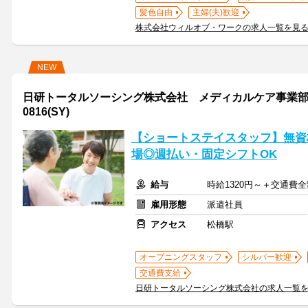
髪色自由
主婦(夫)歓迎
株式会社ウィルオブ・ワークの求人一覧を見
NEW
日研トータルソーシング株式会社 メディカルケア事業部 熊
0816(SY)
【ショートステイスタッフ】無資格
場◎週払い・固定シフトOK
給与
時給1320円～＋交通費
雇用形態
派遣社員
アクセス
松橋駅
オープニングスタッフ
シルバー歓迎
交通費支給
日研トータルソーシング株式会社の求人一覧