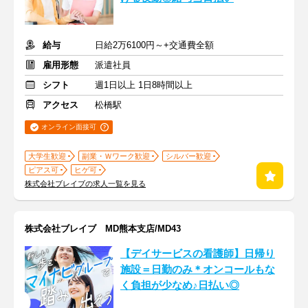
給与
日給2万6100円～+交通費全額
雇用形態
派遣社員
シフト
週1日以上 1日8時間以上
アクセス
松橋駅
オンライン面接可
大学生歓迎
副業・Ｗワーク歓迎
シルバー歓迎
ピアス可
ヒゲ可
株式会社ブレイブの求人一覧を見る
株式会社ブレイブ MD熊本支店/MD43
【デイサービスの看護師】日帰り
施設＝日勤のみ＊オンコールもな
く負担が少なめ♪日払い◎