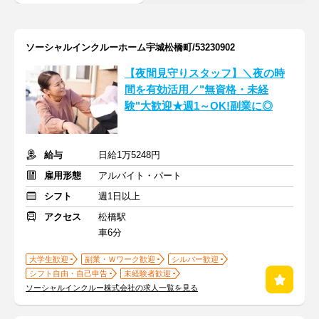
ソーシャルインクルーホーム宇城松橋町/53230902
【夜間見守りスタッフ】＼夜の時
間を有効活用／"無資格・未経
験"大歓迎★週1～OK!副業に◎
給与
日給1万5248円
雇用形態
アルバイト・パート
シフト
週1日以上
アクセス
松橋駅
車6分
大学生歓迎
副業・Ｗワーク歓迎
シルバー歓迎
シフト自由・自己申告
未経験者歓迎
ソーシャルインクルー株式会社の求人一覧を見る