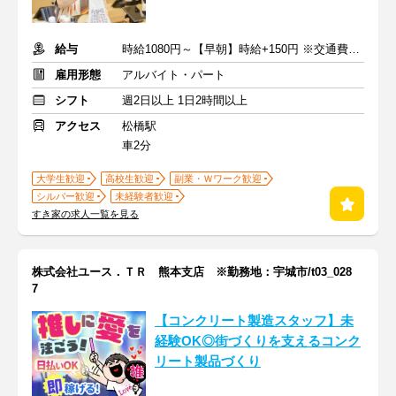
給与
時給1080円～【早朝】時給+150円 ※交通費支給
雇用形態
アルバイト・パート
シフト
週2日以上 1日2時間以上
アクセス
松橋駅
車2分
大学生歓迎
高校生歓迎
副業・Ｗワーク歓迎
シルバー歓迎
未経験者歓迎
すき家の求人一覧を見る
株式会社ユース．ＴＲ 熊本支店 ※勤務地：宇城市/t03_028
7
【コンクリート製造スタッフ】未
経験OK◎街づくりを支えるコンク
リート製品づくり