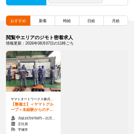
おすすめ
新着
時給
日給
月給
閲覧中エリアのジモト密着求人
情報更新：2026年08月07日の11時ごろ
ヤマトオートワークス株式会社熊本工場
【整備士】＜ヤマトグル
ープ＞未経験からのチャ
レンジOK！資格取得制度
月給19万6750円～21万250円+交通費+各種手当
あり！見学だけも◎
正社員
宇城市