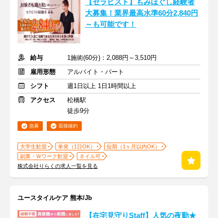
【セラピスト】もみほぐし経験者
大募集！業界最高水準60分2,840円
～も可能です！
給与
1施術(60分)：2,088円～3,510円
雇用形態
アルバイト・パート
シフト
週1日以上 1日1時間以上
アクセス
松橋駅
徒歩9分
急募
面接確約
大学生歓迎
単発（1日OK）
短期（1ヶ月以内OK）
副業・Ｗワーク歓迎
ネイル可
株式会社りらくの求人一覧を見る
ユースタイルケア 熊本/Jb
【在宅見守りStaff】人気の夜勤★