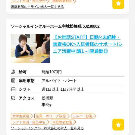
シフト自由・自己申告
未経験者歓迎
家庭教師のトライの求人一覧を見る
ソーシャルインクルーホーム宇城松橋町/53230802
【お世話STAFF】日勤/<未経験・
無資格OK>入居者様のサポート!シ
ニア活躍中!週1～!車通勤◎
給与
時給1070円
雇用形態
アルバイト・パート
シフト
週1日以上 1日7時間以上
アクセス
松橋駅
車6分
大学生歓迎
副業・Ｗワーク歓迎
シルバー歓迎
シフト自由・自己申告
未経験者歓迎
ソーシャルインクルー株式会社の求人一覧を見る