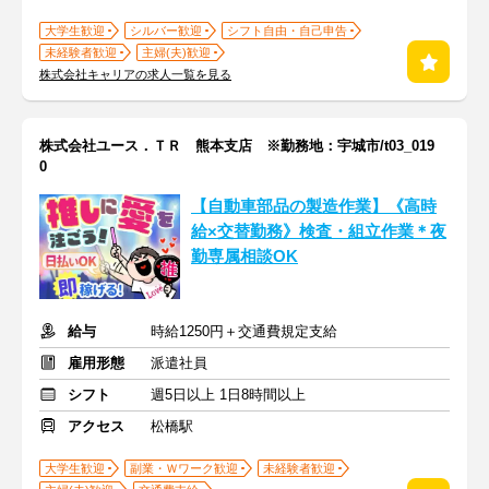
大学生歓迎
シルバー歓迎
シフト自由・自己申告
未経験者歓迎
主婦(夫)歓迎
株式会社キャリアの求人一覧を見る
株式会社ユース．ＴＲ 熊本支店 ※勤務地：宇城市/t03_019
0
【自動車部品の製造作業】《高時
給×交替勤務》検査・組立作業＊夜
勤専属相談OK
給与
時給1250円＋交通費規定支給
雇用形態
派遣社員
シフト
週5日以上 1日8時間以上
アクセス
松橋駅
大学生歓迎
副業・Ｗワーク歓迎
未経験者歓迎