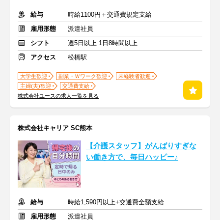
給与
時給1100円＋交通費規定支給
雇用形態
派遣社員
シフト
週5日以上 1日8時間以上
アクセス
松橋駅
大学生歓迎
副業・Ｗワーク歓迎
未経験者歓迎
主婦(夫)歓迎
交通費支給
株式会社ユースの求人一覧を見る
株式会社キャリア SC熊本
【介護スタッフ】がんばりすぎな
い働き方で、毎日ハッピー♪
給与
時給1,590円以上+交通費全額支給
雇用形態
派遣社員