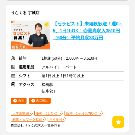
りらくる 宇城店
【セラピスト】未経験歓迎！週0～
5、1日1hOK！◎最高収入3510円
（60分）平均月収33万円
給与
1施術(60分)：2,088円～3,510円
雇用形態
アルバイト・パート
シフト
週1日以上 1日1時間以上
アクセス
松橋駅
徒歩9分
急募
面接確約
大学生歓迎
単発（1日OK）
短期（1ヶ月以内OK）
副業・Ｗワーク歓迎
ネイル可
株式会社りらくの求人一覧を見る