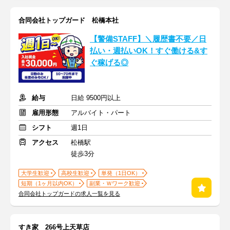
合同会社トップガード 松橋本社
【警備STAFF】＼履歴書不要／日
払い・週払いOK！すぐ働ける&す
ぐ稼げる◎
給与
日給 9500円以上
雇用形態
アルバイト・パート
シフト
週1日
アクセス
松橋駅
徒歩3分
大学生歓迎
高校生歓迎
単発（1日OK）
短期（1ヶ月以内OK）
副業・Ｗワーク歓迎
合同会社トップガードの求人一覧を見る
すき家 266号上天草店