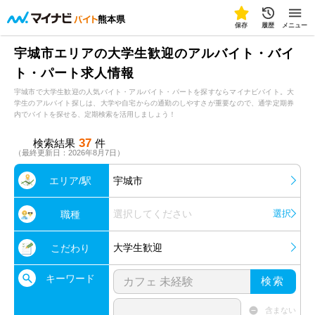
熊本県
保存
履歴
メニュー
宇城市エリアの大学生歓迎のアルバイト・バイ
ト・パート求人情報
宇城市で大学生歓迎の人気バイト・アルバイト・パートを探すならマイナビバイト。大
学生のアルバイト探しは、大学や自宅からの通勤のしやすさが重要なので、通学定期券
内でバイトを探せる、定期検索を活用しましょう！
37
検索結果
件
（最終更新日：2026年8月7日）
エリア/駅
宇城市
選択してください
選択
職種
大学生歓迎
こだわり
キーワード
検索
含まない