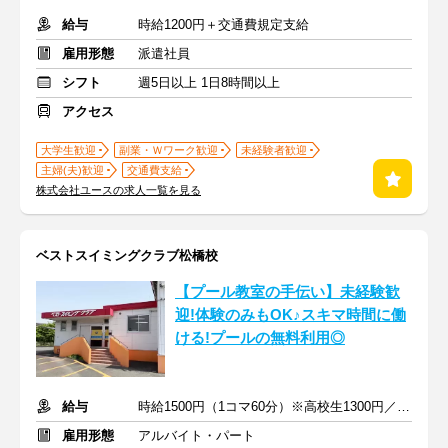
給与
時給1200円＋交通費規定支給
雇用形態
派遣社員
シフト
週5日以上 1日8時間以上
アクセス
大学生歓迎
副業・Ｗワーク歓迎
未経験者歓迎
主婦(夫)歓迎
交通費支給
株式会社ユースの求人一覧を見る
ベストスイミングクラブ松橋校
【プール教室の手伝い】未経験歓
迎!体験のみもOK♪スキマ時間に働
ける!プールの無料利用◎
給与
時給1500円（1コマ60分）※高校生1300円／大学・専門学生1400円
雇用形態
アルバイト・パート