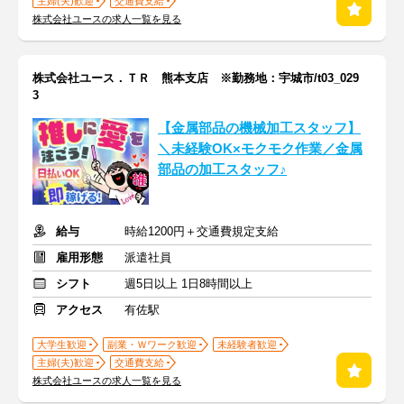
主婦(夫)歓迎
交通費支給
株式会社ユースの求人一覧を見る
株式会社ユース．ＴＲ 熊本支店 ※勤務地：宇城市/t03_029
3
【金属部品の機械加工スタッフ】
＼未経験OK×モクモク作業／金属
部品の加工スタッフ♪
給与
時給1200円＋交通費規定支給
雇用形態
派遣社員
シフト
週5日以上 1日8時間以上
アクセス
有佐駅
大学生歓迎
副業・Ｗワーク歓迎
未経験者歓迎
主婦(夫)歓迎
交通費支給
株式会社ユースの求人一覧を見る