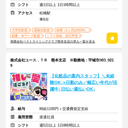
シフト
週1日以上 1日1時間以上
アクセス
松橋駅
車6分
大学生歓迎
高校生歓迎
短期（1ヶ月以内OK）
副業・Ｗワーク歓迎
シフト自由・自己申告
有限会社ベストスイミングクラブ熊本支店の求人一覧を見る
株式会社ユース．ＴＲ 熊本支店 ※勤務地：宇城市/t03_021
9
【化粧品の案内スタッフ】＼未経
験OK♪×日勤のみ／幅広い年代が活
躍中♪日払い週払いOK♪
給与
時給1100円＋交通費規定支給
雇用形態
派遣社員
シフト
週5日以上 1日8時間以上