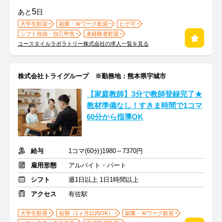
5
あと
日
大学生歓迎
副業・Ｗワーク歓迎
ヒゲ可
シフト自由・自己申告
未経験者歓迎
ユースタイルラボラトリー株式会社の求人一覧を見る
株式会社トライグループ ※勤務地：熊本県宇城市
【家庭教師】3分で教師登録完了★
教材準備なし！すきま時間で1コマ
60分から指導OK
給与
1コマ(60分)1980～7370円
雇用形態
アルバイト・パート
シフト
週1日以上 1日1時間以上
アクセス
有佐駅
大学生歓迎
短期（1ヶ月以内OK）
副業・Ｗワーク歓迎