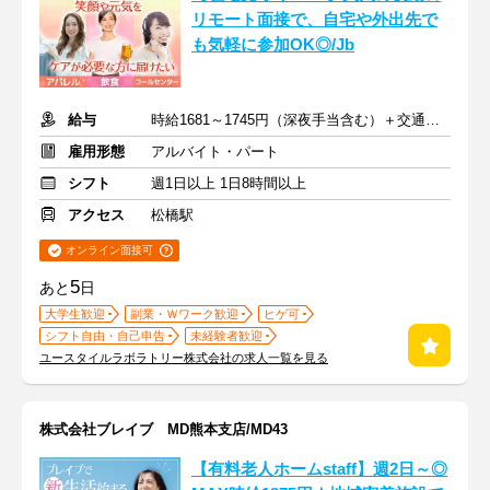
リモート面接で、自宅や外出先で
も気軽に参加OK◎/Jb
給与
時給1681～1745円（深夜手当含む）＋交通費支給
雇用形態
アルバイト・パート
シフト
週1日以上 1日8時間以上
アクセス
松橋駅
オンライン面接可
5
あと
日
大学生歓迎
副業・Ｗワーク歓迎
ヒゲ可
シフト自由・自己申告
未経験者歓迎
ユースタイルラボラトリー株式会社の求人一覧を見る
株式会社ブレイブ MD熊本支店/MD43
【有料老人ホームstaff】週2日～◎