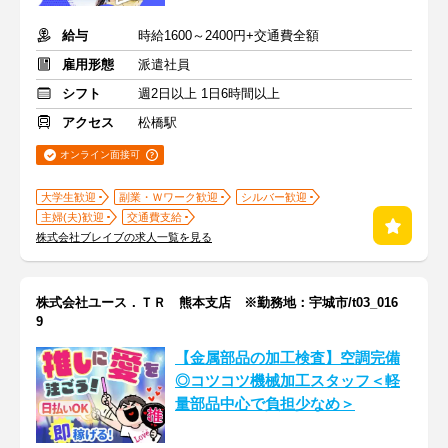
給与
時給1600～2400円+交通費全額
雇用形態
派遣社員
シフト
週2日以上 1日6時間以上
アクセス
松橋駅
オンライン面接可
大学生歓迎
副業・Ｗワーク歓迎
シルバー歓迎
主婦(夫)歓迎
交通費支給
株式会社ブレイブの求人一覧を見る
株式会社ユース．ＴＲ 熊本支店 ※勤務地：宇城市/t03_016
9
【金属部品の加工検査】空調完備
◎コツコツ機械加工スタッフ＜軽
量部品中心で負担少なめ＞