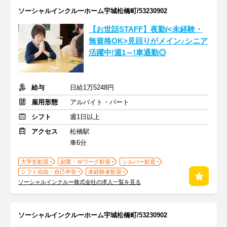
ソーシャルインクルーホーム宇城松橋町/53230902
【お世話STAFF】夜勤/<未経験・
無資格OK>見回りがメイン♪シニア
活躍中!週1～!車通勤◎
給与
日給1万5248円
雇用形態
アルバイト・パート
シフト
週1日以上
アクセス
松橋駅
車6分
大学生歓迎
副業・Ｗワーク歓迎
シルバー歓迎
シフト自由・自己申告
未経験者歓迎
ソーシャルインクルー株式会社の求人一覧を見る
ソーシャルインクルーホーム宇城松橋町/53230902