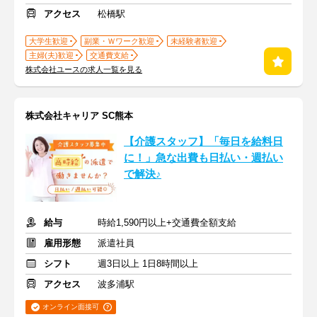
アクセス
松橋駅
大学生歓迎
副業・Ｗワーク歓迎
未経験者歓迎
主婦(夫)歓迎
交通費支給
株式会社ユースの求人一覧を見る
株式会社キャリア SC熊本
【介護スタッフ】「毎日を給料日
に！」急な出費も日払い・週払い
で解決♪
給与
時給1,590円以上+交通費全額支給
雇用形態
派遣社員
シフト
週3日以上 1日8時間以上
アクセス
波多浦駅
オンライン面接可