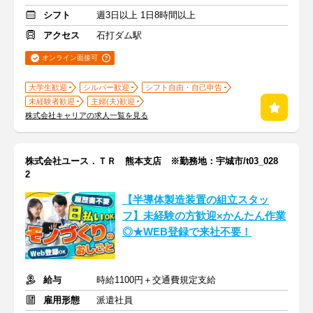
シフト
週3日以上 1日8時間以上
アクセス
石打ダム駅
オンライン面接可
大学生歓迎
シルバー歓迎
シフト自由・自己申告
未経験者歓迎
主婦(夫)歓迎
株式会社キャリアの求人一覧を見る
株式会社ユース．ＴＲ 熊本支店 ※勤務地：宇城市/t03_028
2
【半導体製造装置の組立スタッ
フ】未経験の方歓迎×かんたん作業
◎★WEB登録で来社不要！
給与
時給1100円＋交通費規定支給
雇用形態
派遣社員