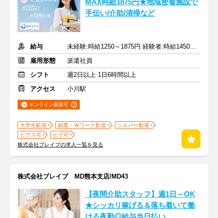
MAX時給1875円★地域密着施設で
手伝い/介助/清掃など
給与
未経験:時給1250～1875円 経験者:時給1450～2175円+交通費全額
雇用形態
派遣社員
シフト
週2日以上 1日6時間以上
アクセス
小川駅
オンライン面接可
大学生歓迎
副業・Ｗワーク歓迎
シルバー歓迎
ピアス可
ヒゲ可
株式会社ブレイブの求人一覧を見る
株式会社ブレイブ MD熊本支店/MD43
【夜間介助スタッフ】週1日～OK
★シッカリ稼げる＆落ち着いて働
ける夜勤◎給与当日払い