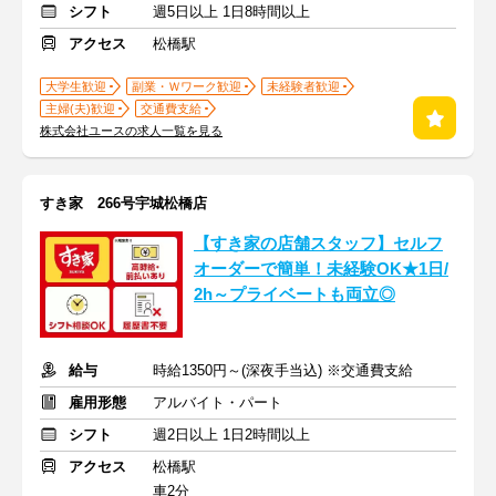
シフト
週5日以上 1日8時間以上
アクセス
松橋駅
大学生歓迎
副業・Ｗワーク歓迎
未経験者歓迎
主婦(夫)歓迎
交通費支給
株式会社ユースの求人一覧を見る
すき家 266号宇城松橋店
【すき家の店舗スタッフ】セルフ
オーダーで簡単！未経験OK★1日/
2h～プライベートも両立◎
給与
時給1350円～(深夜手当込) ※交通費支給
雇用形態
アルバイト・パート
シフト
週2日以上 1日2時間以上
アクセス
松橋駅
車2分