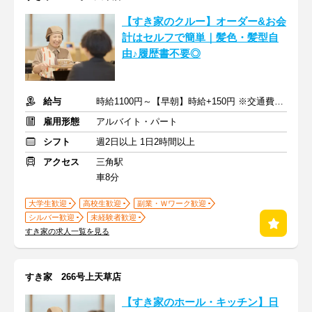
【すき家のクルー】オーダー&お会
計はセルフで簡単｜髪色・髪型自
由♪履歴書不要◎
給与
時給1100円～【早朝】時給+150円 ※交通費支給
雇用形態
アルバイト・パート
シフト
週2日以上 1日2時間以上
アクセス
三角駅
車8分
大学生歓迎
高校生歓迎
副業・Ｗワーク歓迎
シルバー歓迎
未経験者歓迎
すき家の求人一覧を見る
すき家 266号上天草店
【すき家のホール・キッチン】日