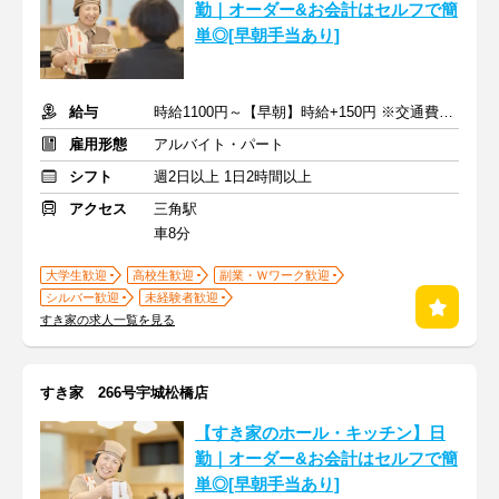
勤｜オーダー&お会計はセルフで簡
単◎[早朝手当あり]
給与
時給1100円～【早朝】時給+150円 ※交通費支給
雇用形態
アルバイト・パート
シフト
週2日以上 1日2時間以上
アクセス
三角駅
車8分
大学生歓迎
高校生歓迎
副業・Ｗワーク歓迎
シルバー歓迎
未経験者歓迎
すき家の求人一覧を見る
すき家 266号宇城松橋店
【すき家のホール・キッチン】日
勤｜オーダー&お会計はセルフで簡
単◎[早朝手当あり]