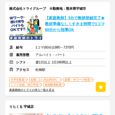
株式会社トライグループ ※勤務地：熊本県宇城市
【家庭教師】3分で教師登録完了★
教材準備なし！すきま時間で1コマ
60分から指導OK
給与
1コマ(60分)1980～7370円
雇用形態
アルバイト・パート
シフト
週1日以上 1日1時間以上
アクセス
松橋駅
大学生歓迎
短期（1ヶ月以内OK）
副業・Ｗワーク歓迎
シフト自由・自己申告
未経験者歓迎
家庭教師のトライの求人一覧を見る
りらくる 宇城店