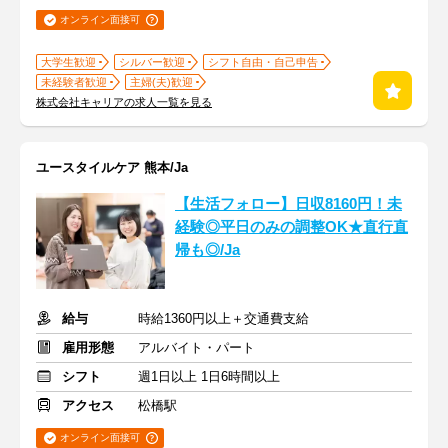
オンライン面接可
大学生歓迎
シルバー歓迎
シフト自由・自己申告
未経験者歓迎
主婦(夫)歓迎
株式会社キャリアの求人一覧を見る
ユースタイルケア 熊本/Ja
【生活フォロー】日収8160円！未
経験◎平日のみの調整OK★直行直
帰も◎/Ja
給与
時給1360円以上＋交通費支給
雇用形態
アルバイト・パート
シフト
週1日以上 1日6時間以上
アクセス
松橋駅
オンライン面接可