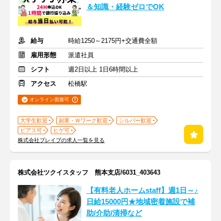
＆知識・経験ゼロでOK
給与
時給1250～2175円+交通費全額
雇用形態
派遣社員
シフト
週2日以上 1日6時間以上
アクセス
松橋駅
オンライン面接可
大学生歓迎
副業・Ｗワーク歓迎
シルバー歓迎
ピアス可
ヒゲ可
株式会社ブレイブの求人一覧を見る
株式会社ツクイスタッフ 熊本支店/6031_403643
【有料老人ホームstaff】週1日～♪
日給15000円★地域密着施設で補
助/介助/清掃など