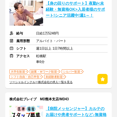
【身の回りのサポート】夜勤/<未
経験・無資格OK>入居者様のサポ
ート!シニア活躍中!週1～！
給与
日給1万5248円
雇用形態
アルバイト・パート
シフト
週1日以上 1日7時間以上
アクセス
松橋駅
車6分
大学生歓迎
副業・Ｗワーク歓迎
シルバー歓迎
シフト自由・自己申告
未経験者歓迎
ソーシャルインクルー株式会社の求人一覧を見る
株式会社ブレイブ MD熊本支店/MD43
【病院メッセンジャー】カルテの
お届けや患者サポートなど♪無資格