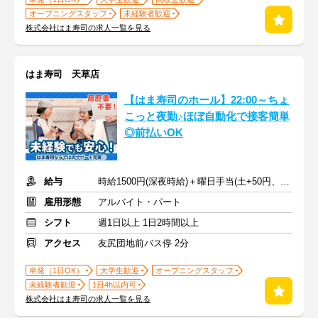
オープニングスタッフ
未経験者歓迎
株式会社はま寿司の求人一覧を見る
はま寿司 天草店
【はま寿司のホール】22:00～ちょ
こっと夜勤♪ほぼ自動化で接客簡単
◎前払いOK
給与
時給1500円(深夜時給)＋曜日手当(土+50円、日祝+70円)
雇用形態
アルバイト・パート
シフト
週1日以上 1日2時間以上
アクセス
友尻団地前バス停 2分
単発（1日OK）
大学生歓迎
オープニングスタッフ
未経験者歓迎
1日4h以内可
株式会社はま寿司の求人一覧を見る