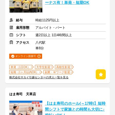
ーナス有！単発・短期OK
給与
時給1125円以上
雇用形態
アルバイト・パート
シフト
週2日以上 1日4時間以上
アクセス
八代駅
車8分
オンライン面接可
単発（1日OK）
大学生歓迎
高校生歓迎
短期（1ヶ月以内OK）
副業・Ｗワーク歓迎
株式会社サカイ引越センターの求人一覧を見る
はま寿司 天草店
【はま寿司のホール(～17時)】短時
間シフトで家族との時間も大切に♪