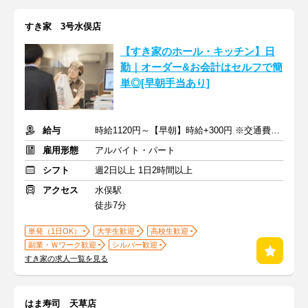
すき家 3号水俣店
【すき家のホール・キッチン】日
勤｜オーダー&お会計はセルフで簡
単◎[早朝手当あり]
給与
時給1120円～【早朝】時給+300円 ※交通費支給
雇用形態
アルバイト・パート
シフト
週2日以上 1日2時間以上
アクセス
水俣駅
徒歩7分
単発（1日OK）
大学生歓迎
高校生歓迎
副業・Ｗワーク歓迎
シルバー歓迎
すき家の求人一覧を見る
はま寿司 天草店