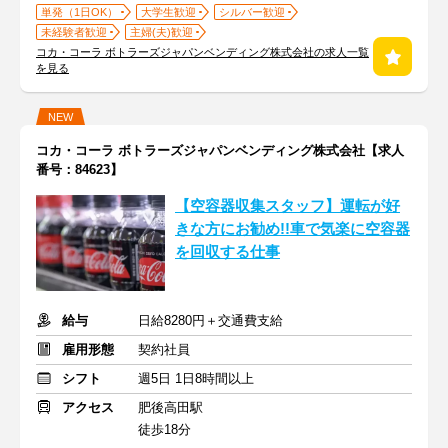
単発（1日OK）
大学生歓迎
シルバー歓迎
未経験者歓迎
主婦(夫)歓迎
コカ・コーラ ボトラーズジャパンベンディング株式会社の求人一覧
を見る
NEW
コカ・コーラ ボトラーズジャパンベンディング株式会社【求人
番号：84623】
【空容器収集スタッフ】運転が好
きな方にお勧め!!車で気楽に空容器
を回収する仕事
給与
日給8280円＋交通費支給
雇用形態
契約社員
シフト
週5日 1日8時間以上
アクセス
肥後高田駅
徒歩18分