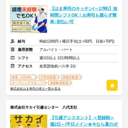
【はま寿司のキッチン(～17時)】短
時間シフトOK！お寿司も握らず簡
単♪前払い可
給与
時給1200円＋曜日手当(土+50円、日祝+70円)
雇用形態
アルバイト・パート
シフト
週1日以上 1日2時間以上
アクセス
友尻団地前バス停 2分
単発（1日OK）
大学生歓迎
高校生歓迎
オープニングスタッフ
未経験者歓迎
株式会社はま寿司の求人一覧を見る
株式会社サカイ引越センター 八代支社
【引越アシスタント】＜登録制＞
週2日～/平日メイン★今なら夏のボ