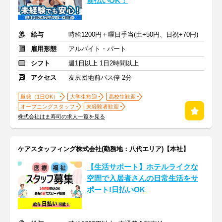
前払いOK！
給与
時給1200円＋曜日手当(土+50円、日祝+70円)
雇用形態
アルバイト・パート
シフト
週1日以上 1日2時間以上
アクセス
友尻団地前バス停 2分
単発（1日OK）
大学生歓迎
高校生歓迎
オープニングスタッフ
未経験者歓迎
株式会社はま寿司の求人一覧を見る
ケアスタッフィング株式会社(勤務地：八代エリア)【本社】
【生活サポート】ホテルライクな
空間で入居者さんの日常生活をサ
ポート!日払いOK