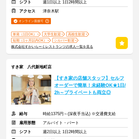
シフト
週1日以上 1日2時間以上
アクセス
津奈木駅
オンライン面接可
単発（1日OK）
大学生歓迎
高校生歓迎
短期（1ヶ月以内OK）
シルバー歓迎
株式会社すかいらーくレストランツの求人一覧を見る
すき家 八代新地町店
【すき家の店舗スタッフ】セルフ
オーダーで簡単！未経験OK★1日/
2h～プライベートも両立◎
給与
時給1375円～(深夜手当込) ※交通費支給
雇用形態
アルバイト・パート
シフト
週2日以上 1日2時間以上