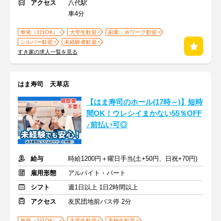
アクセス
八代駅
車4分
単発（1日OK）
大学生歓迎
副業・Ｗワーク歓迎
シルバー歓迎
未経験者歓迎
すき家の求人一覧を見る
はま寿司 天草店
【はま寿司のホール(17時～)】短時
間OK！ウレシイまかない55％OFF
♪前払い可◎
給与
時給1200円＋曜日手当(土+50円、日祝+70円)
雇用形態
アルバイト・パート
シフト
週1日以上 1日2時間以上
アクセス
友尻団地前バス停 2分
単発（1日OK）
大学生歓迎
高校生歓迎