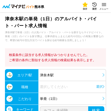
熊本県
保存
履歴
メニュー
津奈木駅の単発（1日）のアルバイト・バイ
ト・パート求人情報
津奈木駅で単発（1日）の人気バイト・アルバイト・パートを探すならマイナビバイト。
単発（1日）のバイトを探す際は、仕事内容をふまえた給与や日払いの有無が重要なの
で、希望の給与や支払方法でバイトを探せる給与検索を活用しましょう！
検索条件に該当する求人情報がみつかりませんでした。
ご希望の条件に類似する求人情報の検索結果を表示します。
エリア/駅
津奈木駅
選択してください
選択
職種
単発（1日）
こだわり
キーワード
検索