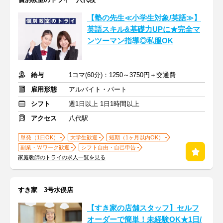
【塾の先生≪小学生対象/英語≫】
英語スキル&基礎力UPに★完全マ
ンツーマン指導◎私服OK
給与
1コマ(60分)：1250～3750円＋交通費
雇用形態
アルバイト・パート
シフト
週1日以上 1日1時間以上
アクセス
八代駅
単発（1日OK）
大学生歓迎
短期（1ヶ月以内OK）
副業・Ｗワーク歓迎
シフト自由・自己申告
家庭教師のトライの求人一覧を見る
すき家 3号水俣店
【すき家の店舗スタッフ】セルフ
オーダーで簡単！未経験OK★1日/