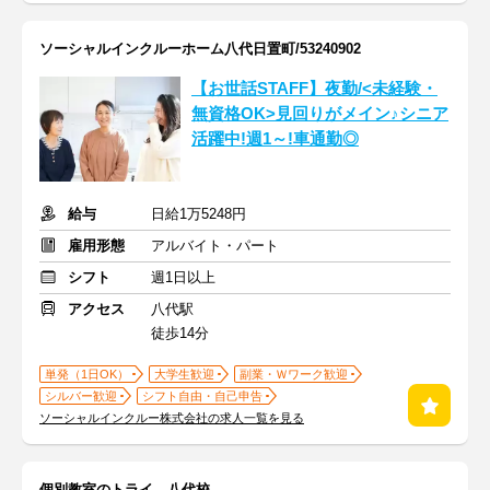
ソーシャルインクルーホーム八代日置町/53240902
【お世話STAFF】夜勤/<未経験・
無資格OK>見回りがメイン♪シニア
活躍中!週1～!車通勤◎
給与
日給1万5248円
雇用形態
アルバイト・パート
シフト
週1日以上
アクセス
八代駅
徒歩14分
単発（1日OK）
大学生歓迎
副業・Ｗワーク歓迎
シルバー歓迎
シフト自由・自己申告
ソーシャルインクルー株式会社の求人一覧を見る
個別教室のトライ 八代校