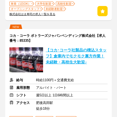
単発（1日OK）
大学生歓迎
高校生歓迎
オープニングスタッフ
未経験者歓迎
株式会社はま寿司の求人一覧を見る
NEW
コカ・コーラ ボトラーズジャパンベンディング株式会社【求人
番号：85335】
【コカ･コーラ社製品の積込スタッ
フ】倉庫内でモクモク裏方作業！
未経験・高校生大歓迎♪
給与
時給1100円＋交通費支給
雇用形態
アルバイト・パート
シフト
週5日以上 1日6時間以上
アクセス
肥後高田駅
徒歩18分