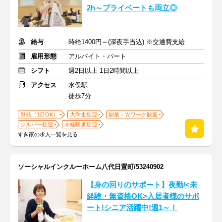
2h～プライベートも両立◎
給与
時給1400円～(深夜手当込) ※交通費支給
雇用形態
アルバイト・パート
シフト
週2日以上 1日2時間以上
アクセス
水俣駅
徒歩7分
単発（1日OK）
大学生歓迎
副業・Ｗワーク歓迎
シルバー歓迎
未経験者歓迎
すき家の求人一覧を見る
ソーシャルインクルーホーム八代日置町/53240902
【身の回りのサポート】夜勤/<未
経験・無資格OK>入居者様のサポ
ート!シニア活躍中!週1～！