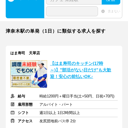
含まない
津奈木駅の単発（1日）に類似する求人を探す
はま寿司 天草店
【はま寿司のキッチン(17時
～)】"部活がない日だけ"も大歓
迎！安心の前払いOK♪
給与
時給1200円＋曜日手当(土+50円、日祝+70円)
雇用形態
アルバイト・パート
シフト
週1日以上 1日2時間以上
アクセス
友尻団地前バス停 2分