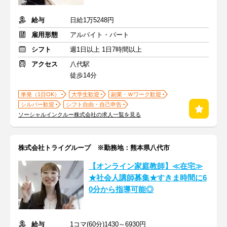
給与
日給1万5248円
雇用形態
アルバイト・パート
シフト
週1日以上 1日7時間以上
アクセス
八代駅
徒歩14分
単発（1日OK）
大学生歓迎
副業・Ｗワーク歓迎
シルバー歓迎
シフト自由・自己申告
ソーシャルインクルー株式会社の求人一覧を見る
株式会社トライグループ ※勤務地：熊本県八代市
【オンライン家庭教師】≪在宅≫
★社会人講師募集★すきま時間に6
0分から指導可能◎
給与
1コマ(60分)1430～6930円