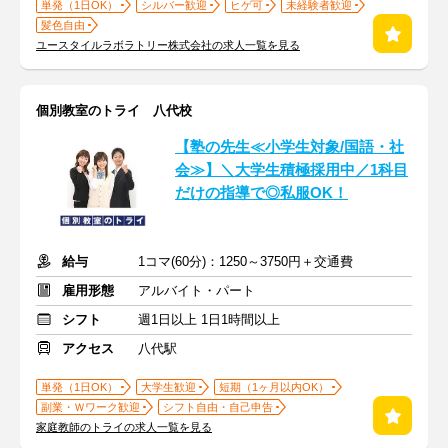
単発（1日OK）
シルバー歓迎
ヒゲ可
未経験者歓迎
髪色自由
ユースタイルラボラトリー株式会社の求人一覧を見る
個別教室のトライ 八代校
【塾の先生≪小学生対象/国語・社
会≫】＼大学生積極採用中／1科目
だけの指導で◎私服OK！
給与
1コマ(60分)：1250～3750円＋交通費
雇用形態
アルバイト・パート
シフト
週1日以上 1日1時間以上
アクセス
八代駅
単発（1日OK）
大学生歓迎
短期（1ヶ月以内OK）
副業・Ｗワーク歓迎
シフト自由・自己申告
家庭教師のトライの求人一覧を見る