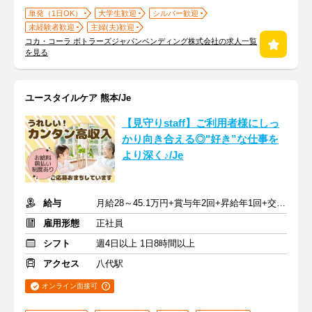
単発（1日OK）
大学生歓迎
シルバー歓迎
未経験者歓迎
主婦(夫)歓迎
コカ・コーラ ボトラーズジャパンベンディング株式会社の求人一覧
を見る
ユースタイルケア 熊本/Je
【見守りstaff】ご利用者様にしっ
かり向き合える◎"好き”な仕事を
より深く♪/Je
給与
月給28～45.1万円+賞与年2回+昇給年1回+交通費全額
雇用形態
正社員
シフト
週4日以上 1日8時間以上
アクセス
八代駅
オンライン面接可