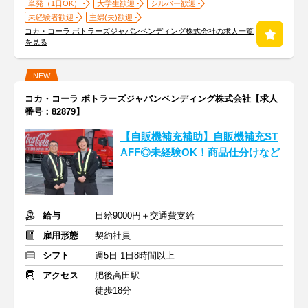
単発（1日OK）
大学生歓迎
シルバー歓迎
未経験者歓迎
主婦(夫)歓迎
コカ・コーラ ボトラーズジャパンベンディング株式会社の求人一覧
を見る
NEW
コカ・コーラ ボトラーズジャパンベンディング株式会社【求人
番号：82879】
【自販機補充補助】自販機補充ST
AFF◎未経験OK！商品仕分けなど
給与
日給9000円＋交通費支給
雇用形態
契約社員
シフト
週5日 1日8時間以上
アクセス
肥後高田駅
徒歩18分