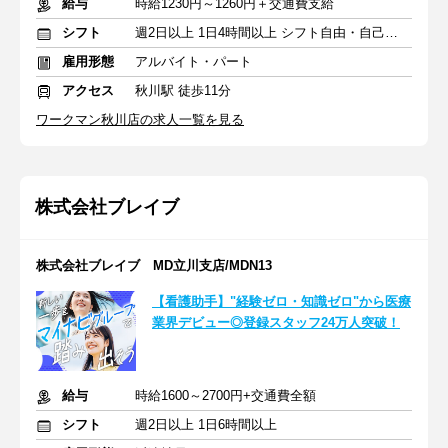
給与
時給1230円～1260円＋交通費支給
シフト
週2日以上 1日4時間以上 シフト自由・自己申告
雇用形態
アルバイト・パート
アクセス
秋川駅 徒歩11分
ワークマン秋川店の求人一覧を見る
株式会社ブレイブ
株式会社ブレイブ MD立川支店/MDN13
【看護助手】"経験ゼロ・知識ゼロ"から医療
業界デビュー◎登録スタッフ24万人突破！
給与
時給1600～2700円+交通費全額
シフト
週2日以上 1日6時間以上