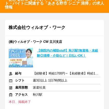
ト・バイトに関連する「あきる野市 シニア 清掃」の求人
情報
株式会社ウィルオブ・ワーク
(株)ウィルオブ・ワーク CW 立川支店
【病院内の補助staff】秋川駅!無資格・未経
験◎清掃・介助など！日払いOK！
給与
【経験者】時給1700円～【未経験者】時給1500円～ ＋交通費
シフト
週3日以上 1日7時間以上
雇用形態
派遣社員
アクセス
秋川駅
本日、掲載終了