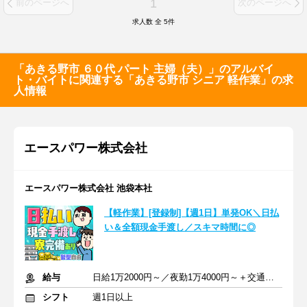
1
前のページへ
次のページへ
求人数 全
5
件
「あきる野市 ６０代 パート 主婦（夫）」のアルバイ
ト・バイトに関連する「あきる野市 シニア 軽作業」の求
人情報
エースパワー株式会社
エースパワー株式会社 池袋本社
【軽作業】[登録制]【週1日】単発OK＼日払
い＆全額現金手渡し／スキマ時間に◎
給与
日給1万2000円～／夜勤1万4000円～＋交通費＋各種手当
シフト
週1日以上