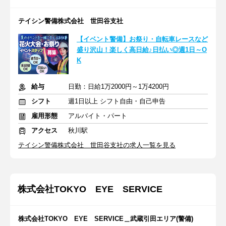
テイシン警備株式会社 世田谷支社
【イベント警備】お祭り・自転車レースなど
盛り沢山！楽しく高日給♪日払い◎週1日～O
K
給与
日勤：日給1万2000円～1万4200円
シフト
週1日以上 シフト自由・自己申告
雇用形態
アルバイト・パート
アクセス
秋川駅
テイシン警備株式会社 世田谷支社の求人一覧を見る
株式会社TOKYO EYE SERVICE
株式会社TOKYO EYE SERVICE＿武蔵引田エリア(警備)