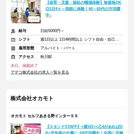
【保育・児童・福祉の職場体験】無資格OK
◎1日4ｈ～気軽に体験！40～60代の方活躍
中♪
給与
日給5000円～
シフト
週1日以上 1日4時間以上 シフト自由・自己申告
雇用形態
アルバイト・パート
アクセス
秋川駅
本日、掲載終了
アデコ株式会社の求人一覧を見る
株式会社オカモト
オカモト セルフあきる野インターＳＳ
【スタンドSTAFF】<週5日><乙4があればO
K>定年後の仕事に♪60代活躍中！全国に店舗