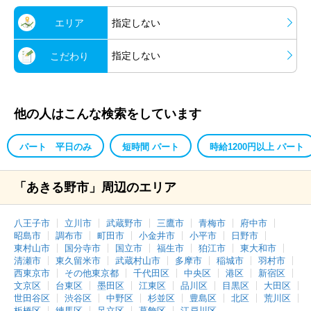
エリア
指定しない
指定しない
こだわり
他の人はこんな検索をしています
パート 平日のみ
短時間 パート
時給1200円以上 パート
「あきる野市」周辺のエリア
八王子市
立川市
武蔵野市
三鷹市
青梅市
府中市
昭島市
調布市
町田市
小金井市
小平市
日野市
東村山市
国分寺市
国立市
福生市
狛江市
東大和市
清瀬市
東久留米市
武蔵村山市
多摩市
稲城市
羽村市
西東京市
その他東京都
千代田区
中央区
港区
新宿区
文京区
台東区
墨田区
江東区
品川区
目黒区
大田区
世田谷区
渋谷区
中野区
杉並区
豊島区
北区
荒川区
板橋区
練馬区
足立区
葛飾区
江戸川区