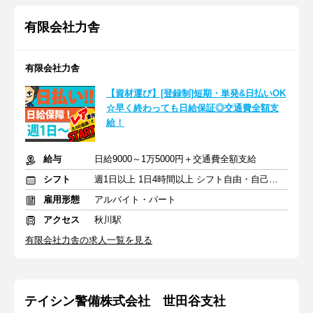
有限会社力舎
有限会社力舎
【資材運び】[登録制]短期・単発&日払いOK
☆早く終わっても日給保証◎交通費全額支
給！
給与
日給9000～1万5000円＋交通費全額支給
シフト
週1日以上 1日4時間以上 シフト自由・自己申告
雇用形態
アルバイト・パート
アクセス
秋川駅
有限会社力舎の求人一覧を見る
テイシン警備株式会社 世田谷支社