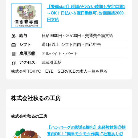
【警備staff】現場が少ない時期も安定◎週1
～OK！日払い＆翌日勤務可♪対面面接2000
円支給
給与
日給9900円～30700円＋交通費全額支給
シフト
週1日以上 シフト自由・自己申告
雇用形態
アルバイト・パート
アクセス
武蔵引田駅
株式会社TOKYO EYE SERVICEの求人一覧を見る
株式会社秋るの工房
株式会社秋るの工房
【ハンバーグの製造&梱包】未経験歓迎◎扶
養内OK！”簡単モクモク作業♪”社割あり◎