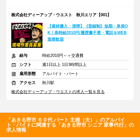
株式会社ディーアップ・ウエスト 秋川エリア【001】
【資材搬入・清掃】《登録制》短期・単発O
K！高時給2010円/履歴書不要・電話＆WEB
面接歓迎
給与
時給2010円～＋交通費
シフト
週1日以上 1日3時間以上
雇用形態
アルバイト・パート
アクセス
秋川駅
株式会社ディーアップ・ウエストの求人一覧を見る
「あきる野市 ６０代 パート 主婦（夫）」のアルバイ
ト・バイトに関連する「あきる野市 シニア 家事代行」の
求人情報