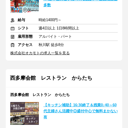
多数
給与
時給1400円～
シフト
週4日以上 1日8時間以上
雇用形態
アルバイト・パート
アクセス
秋川駅 徒歩8分
株式会社オカモトの求人一覧を見る
西多摩会館 レストラン からたち
西多摩会館 レストラン からたち
【キッチン補助】16:30終了＆残業0♪40～60
代主婦さん活躍中◎盛付中心で無料まかない
有