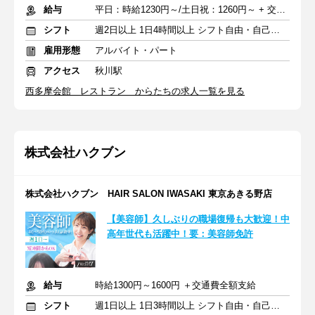
給与
平日：時給1230円～/土日祝：1260円～ + 交通費規定支給
シフト
週2日以上 1日4時間以上 シフト自由・自己申告
雇用形態
アルバイト・パート
アクセス
秋川駅
西多摩会館 レストラン からたちの求人一覧を見る
株式会社ハクブン
株式会社ハクブン HAIR SALON IWASAKI 東京あきる野店
【美容師】久しぶりの職場復帰も大歓迎！中
高年世代も活躍中！要：美容師免許
給与
時給1300円～1600円 ＋交通費全額支給
シフト
週1日以上 1日3時間以上 シフト自由・自己申告