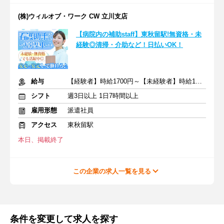
(株)ウィルオブ・ワーク CW 立川支店
【病院内の補助staff】東秋留駅!無資格・未
経験◎清掃・介助など！日払いOK！
給与
【経験者】時給1700円～【未経験者】時給1500円～ ＋交通費
シフト
週3日以上 1日7時間以上
雇用形態
派遣社員
アクセス
東秋留駅
本日、掲載終了
この企業の求人一覧を見る
条件を変更して求人を探す