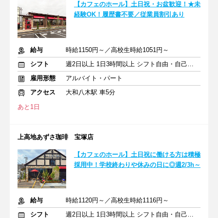
【カフェのホール】土日祝・お盆歓迎！★未
経験OK！履歴書不要／従業員割引あり
給与
時給1150円～／高校生時給1051円～
シフト
週2日以上 1日3時間以上 シフト自由・自己申告
雇用形態
アルバイト・パート
アクセス
大和八木駅 車5分
あと1日
上高地あずさ珈琲 宝塚店
【カフェのホール】土日祝に働ける方は積極
採用中！学校終わりや休みの日に◎週2/3h～
給与
時給1120円～／高校生時給1116円～
シフト
週2日以上 1日3時間以上 シフト自由・自己申告