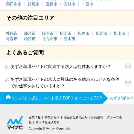
四日市市
鈴鹿市
豊橋市
安城市
一宮市
その他の注目エリア
札幌市
仙台市
福岡市
松山市
広島市
旭川市
郡山市
青森市
函館市
北九州市
熊本市
よくあるご質問
あずさ珈琲バイトに関連する求人は何件ありますか？
あずさ珈琲バイトの求人に興味のある他の人はどんな条件
でお仕事を探していますか？
アルバイト探し・バイト求人TOP
キーワードTOP
あずさ珈琲バ
企業情報
事業所案内
社会的な取り組み
採用情報
グループ会
社
個人情報保護方針
Copyright © Mynavi Corporation